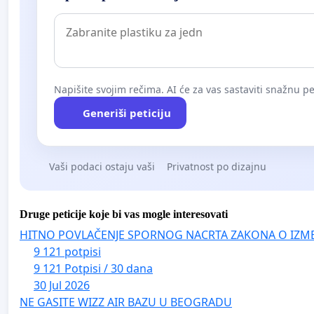
Napišite svojim rečima. AI će za vas sastaviti snažnu pet
Generiši peticiju
Vaši podaci ostaju vaši
Privatnost po dizajnu
Druge peticije koje bi vas mogle interesovati
HITNO POVLAČENJE SPORNOG NACRTA ZAKONA O IZM
9 121 potpisi
9 121 Potpisi / 30 dana
30 Jul 2026
NE GASITE WIZZ AIR BAZU U BEOGRADU