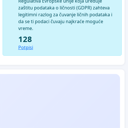
Regulativa Evropske unije koja uređuje
zaštitu podataka o ličnosti (GDPR) zahteva
legitimni razlog za čuvanje ličnih podataka i
da se ti podaci čuvaju najkraće moguće
vreme.
128
Potpisi