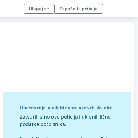
Uloguj se
Započnite peticiju
Obaveštenje administratora ove veb stranice
Zatvorili smo ovu peticiju i uklonili lične
podatke potpisnika.