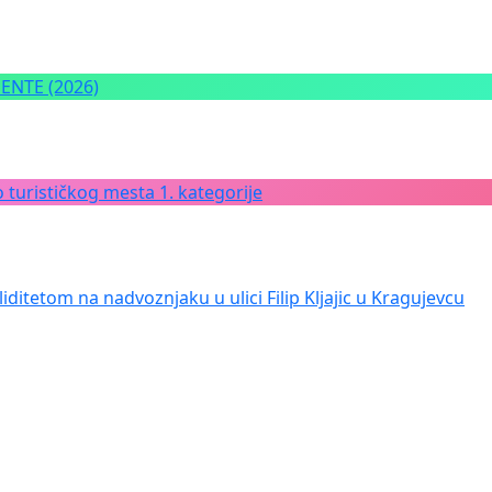
NTE (2026)
 turističkog mesta 1. kategorije
iditetom na nadvoznjaku u ulici Filip Kljajic u Kragujevcu