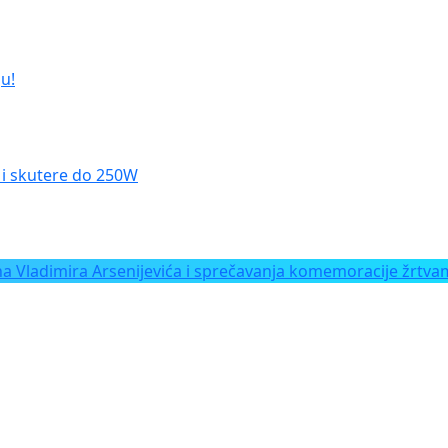
u!
le i skutere do 250W
Vladimira Arsenijevića i sprečavanja komemoracije žrtvam