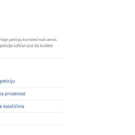
jn peticiju koristeći naš servis.
eticije odličan put da budete
peticiju
a privatnost
e kolačićima