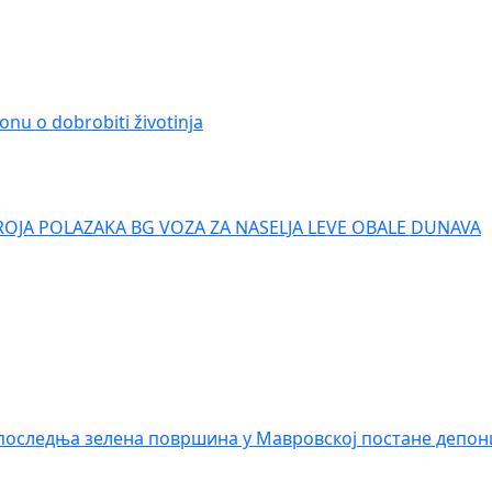
onu o dobrobiti životinja
ROJA POLAZAKA BG VOZA ZA NASELJA LEVE OBALE DUNAVA
последња зелена површина у Мавровској постане депон