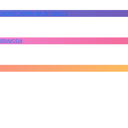
 ISKORIŠĆAVANJA NA INTERNETU
RBIJAVODA