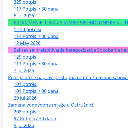
325 potpisi
117 Potpisi / 30 dana
6 Jul 2026
PRODUŽENJE ROKA ZA STARE/PREDBOLONJSKE STUDE
1 144 potpisi
114 Potpisi / 30 dana
12 May 2026
Zahtev za preispitivanje kategorizacije Sokobanje kao
125 potpisi
111 Potpisi / 30 dana
7 Jul 2026
Peticija da se napravi pristupna rampa za osobe sa inval
101 potpisi
101 Potpisi / 30 dana
29 Jul 2026
Zamena vodovodne mreže u Ostružnici
208 potpisi
97 Potpisi / 30 dana
5 Jul 2026