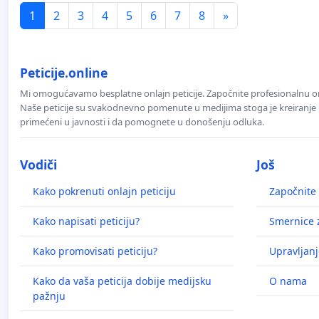
1
2
3
4
5
6
7
8
»
Peticije.online
Mi omogućavamo besplatne onlajn peticije. Započnite profesionalnu onla
Naše peticije su svakodnevno pomenute u medijima stoga je kreiranje p
primećeni u javnosti i da pomognete u donošenju odluka.
Vodiči
Još
Kako pokrenuti onlajn peticiju
Započnite 
Kako napisati peticiju?
Smernice z
Kako promovisati peticiju?
Upravljanj
Kako da vaša peticija dobije medijsku
O nama
pažnju