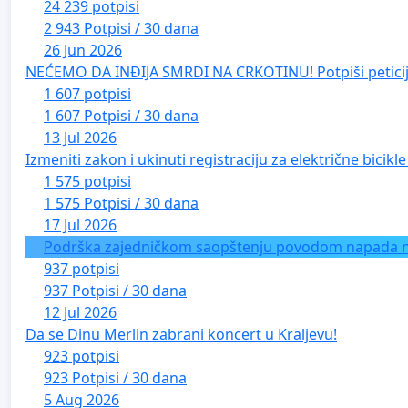
24 239 potpisi
2 943 Potpisi / 30 dana
26 Jun 2026
NEĆEMO DA INĐIJA SMRDI NA CRKOTINU! Potpiši peticij
1 607 potpisi
1 607 Potpisi / 30 dana
13 Jul 2026
Izmeniti zakon i ukinuti registraciju za električne bicik
1 575 potpisi
1 575 Potpisi / 30 dana
17 Jul 2026
Podrška zajedničkom saopštenju povodom napada na 
937 potpisi
937 Potpisi / 30 dana
12 Jul 2026
Da se Dinu Merlin zabrani koncert u Kraljevu!
923 potpisi
923 Potpisi / 30 dana
5 Aug 2026