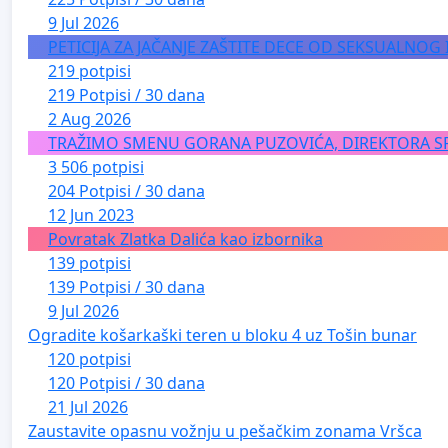
9 Jul 2026
PETICIJA ZA JAČANJE ZAŠTITE DECE OD SEKSUALNOG
219 potpisi
219 Potpisi / 30 dana
2 Aug 2026
TRAŽIMO SMENU GORANA PUZOVIĆA, DIREKTORA S
3 506 potpisi
204 Potpisi / 30 dana
12 Jun 2023
Povratak Zlatka Dalića kao izbornika
139 potpisi
139 Potpisi / 30 dana
9 Jul 2026
Ogradite košarkaški teren u bloku 4 uz Tošin bunar
120 potpisi
120 Potpisi / 30 dana
21 Jul 2026
Zaustavite opasnu vožnju u pešačkim zonama Vršca