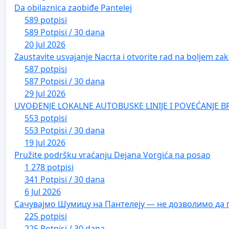
Da obilaznica zaobiđe Pantelej
589 potpisi
589 Potpisi / 30 dana
20 Jul 2026
Zaustavite usvajanje Nacrta i otvorite rad na boljem zak
587 potpisi
587 Potpisi / 30 dana
29 Jul 2026
UVOĐENJE LOKALNE AUTOBUSKE LINIJE I POVEĆANJE B
553 potpisi
553 Potpisi / 30 dana
19 Jul 2026
Pružite podršku vraćanju Dejana Vorgića na posao
1 278 potpisi
341 Potpisi / 30 dana
6 Jul 2026
Сачувајмо Шумицу на Пантелеју — не дозволимо да 
225 potpisi
225 Potpisi / 30 dana