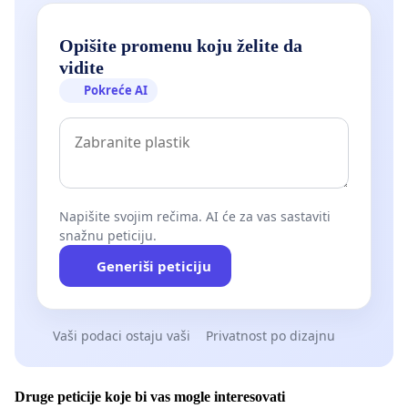
Opišite promenu koju želite da
vidite
Pokreće AI
Napišite svojim rečima. AI će za vas sastaviti
snažnu peticiju.
Generiši peticiju
Vaši podaci ostaju vaši
Privatnost po dizajnu
Druge peticije koje bi vas mogle interesovati