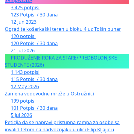
SRBIJAVODA
3 425 potpisi
123 Potpisi / 30 dana
12 Jun 2023
Ogradite košarkaški teren u bloku 4 uz Tošin bunar
120 potpisi
120 Potpisi / 30 dana
21 Jul 2026
PRODUŽENJE ROKA ZA STARE/PREDBOLONJSKE
STUDENTE (2026)
1 143 potpisi
115 Potpisi / 30 dana
12 May 2026
Zamena vodovodne mreže u Ostružnici
199 potpisi
101 Potpisi / 30 dana
5 Jul 2026
Peticija da se napravi pristupna rampa za osobe sa
invaliditetom na nadvoznjaku u ulici Filip Kljajic u