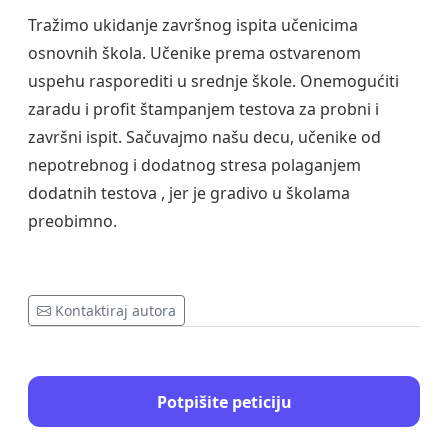
Tražimo ukidanje završnog ispita učenicima
osnovnih škola. Učenike prema ostvarenom
uspehu rasporediti u srednje škole. Onemogućiti
zaradu i profit štampanjem testova za probni i
završni ispit. Sačuvajmo našu decu, učenike od
nepotrebnog i dodatnog stresa polaganjem
dodatnih testova , jer je gradivo u školama
preobimno.
Kontaktiraj autora
Potpišite peticiju