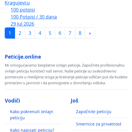
Kragujevcu
100 potpisi
100 Potpisi / 30 dana
29 Jul 2026
1
2
3
4
5
6
7
8
»
Peticije.online
Mi omogućavamo besplatne onlajn peticije. Započnite profesionalnu
onlajn peticiju koristeći naš servis. Naše peticije su svakodnevno
pomenute u medijima stoga je kreiranje peticije odličan put da budete
primećeni u javnosti i da pomognete u donošenju odluka.
Vodiči
Još
Kako pokrenuti onlajn
Započnite peticiju
peticiju
Smernice za privatnost
Kako napisati peticiju?