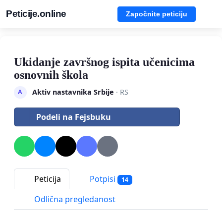
Peticije.online
Započnite peticiju
Ukidanje završnog ispita učenicima
osnovnih škola
Aktiv nastavnika Srbije
· RS
A
Podeli na Fejsbuku
Peticija
Potpisi
14
Odlična pregledanost