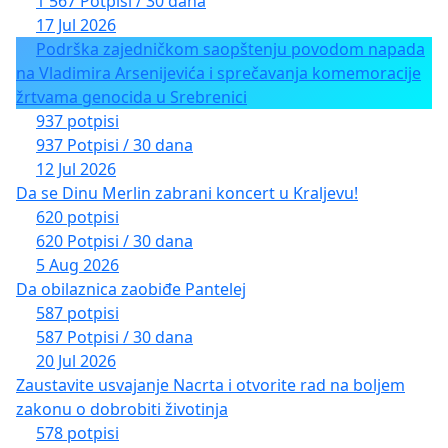
1 567 Potpisi / 30 dana
17 Jul 2026
Podrška zajedničkom saopštenju povodom napada
na Vladimira Arsenijevića i sprečavanja komemoracije
žrtvama genocida u Srebrenici
937 potpisi
937 Potpisi / 30 dana
12 Jul 2026
Da se Dinu Merlin zabrani koncert u Kraljevu!
620 potpisi
620 Potpisi / 30 dana
5 Aug 2026
Da obilaznica zaobiđe Pantelej
587 potpisi
587 Potpisi / 30 dana
20 Jul 2026
Zaustavite usvajanje Nacrta i otvorite rad na boljem
zakonu o dobrobiti životinja
578 potpisi