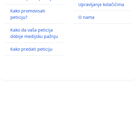
Upravljanje kolačićima
Kako promovisati
peticiju?
O nama
Kako da vaša peticija
dobije medijsku pažnju
Kako predati peticiju