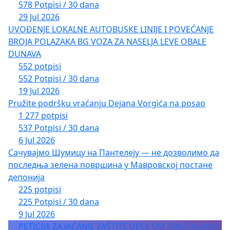
578 Potpisi / 30 dana
29 Jul 2026
UVOĐENJE LOKALNE AUTOBUSKE LINIJE I POVEĆANJE
BROJA POLAZAKA BG VOZA ZA NASELJA LEVE OBALE
DUNAVA
552 potpisi
552 Potpisi / 30 dana
19 Jul 2026
Pružite podršku vraćanju Dejana Vorgića na posao
1 277 potpisi
537 Potpisi / 30 dana
6 Jul 2026
Сачувајмо Шумицу на Пантелеју — не дозволимо да
последња зелена површина у Мавровској постане
депонија
225 potpisi
225 Potpisi / 30 dana
9 Jul 2026
PETICIJA ZA JAČANJE ZAŠTITE DECE OD SEKSUALNOG