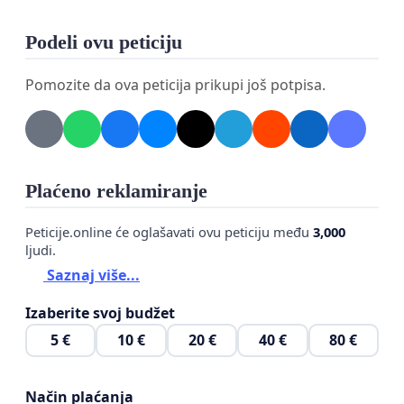
Podeli ovu peticiju
Pomozite da ova peticija prikupi još potpisa.
Plaćeno reklamiranje
Peticije.online će oglašavati ovu peticiju među
3,000
ljudi.
Saznaj više...
Izaberite svoj budžet
5 €
10 €
20 €
40 €
80 €
Način plaćanja