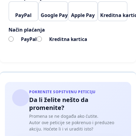
PayPal
Google Pay
Apple Pay
Kreditna karti
Način plaćanja
PayPal
Kreditna kartica
POKRENITE SOPSTVENU PETICIJU
Da li želite nešto da
promenite?
Promena se ne događa ako ćutite.
Autor ove peticije se pokrenuo i preduzeo
akciju. Hoćete li i vi uraditi isto?