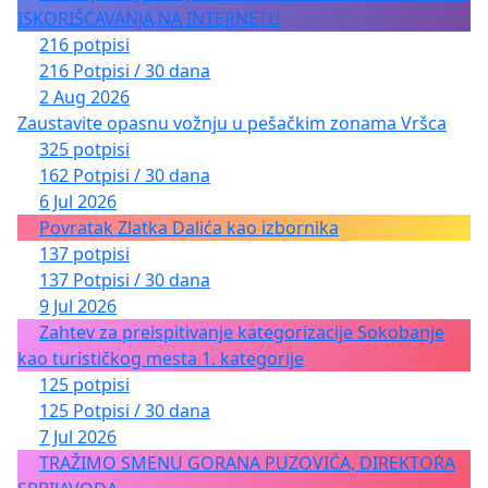
ISKORIŠĆAVANJA NA INTERNETU
216 potpisi
216 Potpisi / 30 dana
2 Aug 2026
Zaustavite opasnu vožnju u pešačkim zonama Vršca
325 potpisi
162 Potpisi / 30 dana
6 Jul 2026
Povratak Zlatka Dalića kao izbornika
137 potpisi
137 Potpisi / 30 dana
9 Jul 2026
Zahtev za preispitivanje kategorizacije Sokobanje
kao turističkog mesta 1. kategorije
125 potpisi
125 Potpisi / 30 dana
7 Jul 2026
TRAŽIMO SMENU GORANA PUZOVIĆA, DIREKTORA