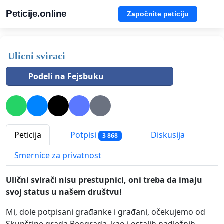
Peticije.online
Započnite peticiju
Ulicni sviraci
Podeli na Fejsbuku
Peticija
Potpisi
Diskusija
3 868
Smernice za privatnost
Ulični svirači nisu prestupnici, oni treba da imaju
svoj status u našem društvu!
Mi, dole potpisani građanke i građani, očekujemo od