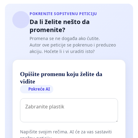
POKRENITE SOPSTVENU PETICIJU
Da li želite nešto da
promenite?
Promena se ne događa ako ćutite.
Autor ove peticije se pokrenuo i preduzeo
akciju. Hoćete li i vi uraditi isto?
Opišite promenu koju želite da
vidite
Pokreće AI
Napišite svojim rečima. AI će za vas sastaviti