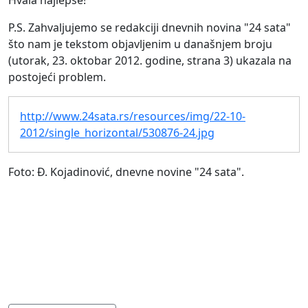
Hvala najlepše!
P.S. Zahvaljujemo se redakciji dnevnih novina "24 sata"
što nam je tekstom objavljenim u današnjem broju
(utorak, 23. oktobar 2012. godine, strana 3) ukazala na
postojeći problem.
http://www.24sata.rs/resources/img/22-10-
2012/single_horizontal/530876-24.jpg
Foto: Đ. Kojadinović, dnevne novine "24 sata".