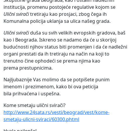
Skupštine grada Beograda, kao i ostalih nadležnih
institucija, promenu postojeće regulative kojom se
Ul
ični svirači
tretiraju kao prosjaci, zbog čega ih
Komunalna policija uklanja sa ulica našeg grada.
Ulični svirači
duša su svih velikih evropskih gradova, baš
kao i Beograda. Iskreno se nadamo da će u skorijoj
budućnosti njihov status biti promenjen i da će nadležni
organi prestati da ih tretiraju na način na koji to
trenutno čine ophodeći se prema njima kao
prema prestupnicima.
Najljubaznije Vas molimo da se potpišete punim
imenom i prezimenom, kako bi ova peticija
bila prihvaćena i uspešna.
Kome smetaju ulični svirači?
http://www.24sata.rs/vesti/beograd/vest/kome-
smetaju-ulicni-sviraci/60300.phtml