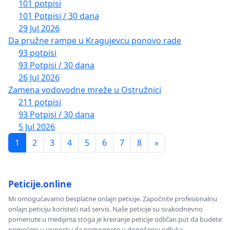
101 potpisi
101 Potpisi / 30 dana
29 Jul 2026
Da pružne rampe u Kragujevcu ponovo rade
93 potpisi
93 Potpisi / 30 dana
26 Jul 2026
Zamena vodovodne mreže u Ostružnici
211 potpisi
93 Potpisi / 30 dana
5 Jul 2026
1
2
3
4
5
6
7
8
»
Peticije.online
Mi omogućavamo besplatne onlajn peticije. Započnite profesionalnu
onlajn peticiju koristeći naš servis. Naše peticije su svakodnevno
pomenute u medijima stoga je kreiranje peticije odličan put da budete
primećeni u javnosti i da pomognete u donošenju odluka.