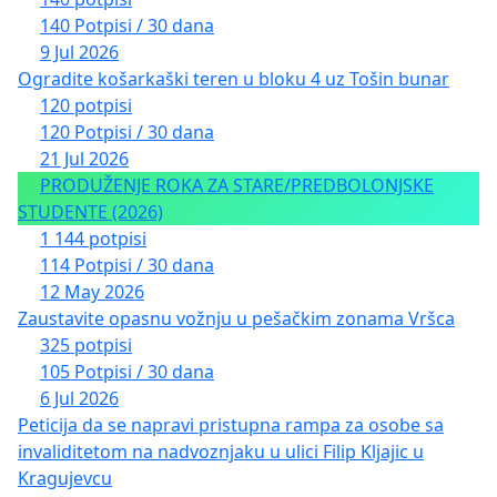
140 Potpisi / 30 dana
9 Jul 2026
Ogradite košarkaški teren u bloku 4 uz Tošin bunar
120 potpisi
120 Potpisi / 30 dana
21 Jul 2026
PRODUŽENJE ROKA ZA STARE/PREDBOLONJSKE
STUDENTE (2026)
1 144 potpisi
114 Potpisi / 30 dana
12 May 2026
Zaustavite opasnu vožnju u pešačkim zonama Vršca
325 potpisi
105 Potpisi / 30 dana
6 Jul 2026
Peticija da se napravi pristupna rampa za osobe sa
invaliditetom na nadvoznjaku u ulici Filip Kljajic u
Kragujevcu