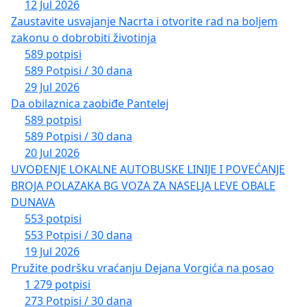
12 Jul 2026
Zaustavite usvajanje Nacrta i otvorite rad na boljem
zakonu o dobrobiti životinja
589 potpisi
589 Potpisi / 30 dana
29 Jul 2026
Da obilaznica zaobiđe Pantelej
589 potpisi
589 Potpisi / 30 dana
20 Jul 2026
UVOĐENJE LOKALNE AUTOBUSKE LINIJE I POVEĆANJE
BROJA POLAZAKA BG VOZA ZA NASELJA LEVE OBALE
DUNAVA
553 potpisi
553 Potpisi / 30 dana
19 Jul 2026
Pružite podršku vraćanju Dejana Vorgića na posao
1 279 potpisi
273 Potpisi / 30 dana