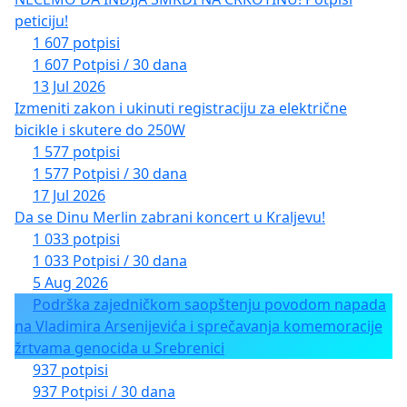
peticiju!
1 607 potpisi
1 607 Potpisi / 30 dana
13 Jul 2026
Izmeniti zakon i ukinuti registraciju za električne
bicikle i skutere do 250W
1 577 potpisi
1 577 Potpisi / 30 dana
17 Jul 2026
Da se Dinu Merlin zabrani koncert u Kraljevu!
1 033 potpisi
1 033 Potpisi / 30 dana
5 Aug 2026
Podrška zajedničkom saopštenju povodom napada
na Vladimira Arsenijevića i sprečavanja komemoracije
žrtvama genocida u Srebrenici
937 potpisi
937 Potpisi / 30 dana