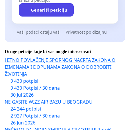
snažnu peticiju.
Generiši peticiju
Vaši podaci ostaju vaši
Privatnost po dizajnu
Druge peticije koje bi vas mogle interesovati
HITNO POVLAČENJE SPORNOG NACRTA ZAKONA O
IZMENAMA I DOPUNAMA ZAKONA O DOBROBITI
ŽIVOTINJA
9 430 potpisi
9 430 Potpisi / 30 dana
30 Jul 2026
NE GASITE WIZZ AIR BAZU U BEOGRADU
24 244 potpisi
2 927 Potpisi / 30 dana
26 Jun 2026
NEĆEMO DA INĐIJA SMRDI NA CRKOTINU! Potpiši