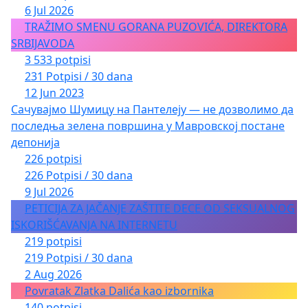
6 Jul 2026
TRAŽIMO SMENU GORANA PUZOVIĆA, DIREKTORA
SRBIJAVODA
3 533 potpisi
231 Potpisi / 30 dana
12 Jun 2023
Сачувајмо Шумицу на Пантелеју — не дозволимо да
последња зелена површина у Мавровској постане
депонија
226 potpisi
226 Potpisi / 30 dana
9 Jul 2026
PETICIJA ZA JAČANJE ZAŠTITE DECE OD SEKSUALNOG
ISKORIŠĆAVANJA NA INTERNETU
219 potpisi
219 Potpisi / 30 dana
2 Aug 2026
Povratak Zlatka Dalića kao izbornika
140 potpisi