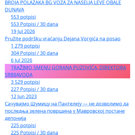
BROJA POLAZAKA BG VOZA ZA NASELJA LEVE OBALE
DUNAVA
553 potpisi
553 Potpisi / 30 dana
19 Jul 2026
Pružite podršku vraćanju Dejana Vorgića na posao
1 279 potpisi
304 Potpisi / 30 dana
6 Jul 2026
TRAŽIMO SMENU GORANA PUZOVIĆA, DIREKTORA
SRBIJAVODA
3 529 potpisi
227 Potpisi / 30 dana
12 Jun 2023
Сачувајмо Шумицу на Пантелеју — не дозволимо да
последња зелена површина у Мавровској постане
депонија
225 potpisi
225 Potpisi / 30 dana