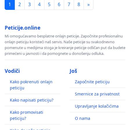
1
2
3
4
5
6
7
8
»
Peticije.online
Mi omogućavamo besplatne onlajn peticije. Započnite profesionalnu
onlajn peticiju koristeći naš servis. Naše peticije su svakodnevno
pomenute u medijima stoga je kreiranje peticije odličan put da budete
primećeni u javnosti i da pomognete u donošenju odluka.
Vodiči
Još
Kako pokrenuti onlajn
Započnite peticiju
peticiju
Smernice za privatnost
Kako napisati peticiju?
Upravljanje kolačićima
Kako promovisati
peticiju?
O nama