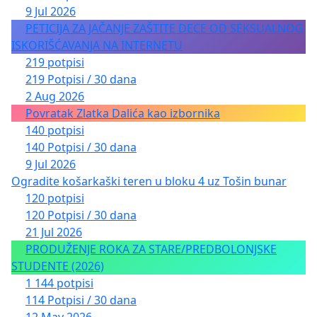
9 Jul 2026
PETICIJA ZA JAČANJE ZAŠTITE DECE OD SEKSUALNOG
ISKORIŠĆAVANJA NA INTERNETU
219 potpisi
219 Potpisi / 30 dana
2 Aug 2026
Povratak Zlatka Dalića kao izbornika
140 potpisi
140 Potpisi / 30 dana
9 Jul 2026
Ogradite košarkaški teren u bloku 4 uz Tošin bunar
120 potpisi
120 Potpisi / 30 dana
21 Jul 2026
PRODUŽENJE ROKA ZA STARE/PREDBOLONJSKE
STUDENTE (2026)
1 144 potpisi
114 Potpisi / 30 dana