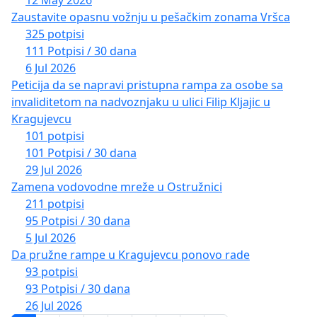
12 May 2026
Zaustavite opasnu vožnju u pešačkim zonama Vršca
325 potpisi
111 Potpisi / 30 dana
6 Jul 2026
Peticija da se napravi pristupna rampa za osobe sa
invaliditetom na nadvoznjaku u ulici Filip Kljajic u
Kragujevcu
101 potpisi
101 Potpisi / 30 dana
29 Jul 2026
Zamena vodovodne mreže u Ostružnici
211 potpisi
95 Potpisi / 30 dana
5 Jul 2026
Da pružne rampe u Kragujevcu ponovo rade
93 potpisi
93 Potpisi / 30 dana
26 Jul 2026