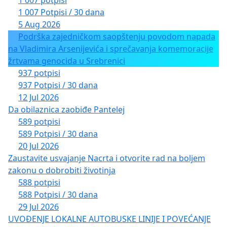
1 007 potpisi
1 007 Potpisi / 30 dana
5 Aug 2026
Podrška zajedničkom saopštenju povodom napada
na Vladimira Arsenijevića i sprečavanja komemoracije
žrtvama genocida u Srebrenici
937 potpisi
937 Potpisi / 30 dana
12 Jul 2026
Da obilaznica zaobiđe Pantelej
589 potpisi
589 Potpisi / 30 dana
20 Jul 2026
Zaustavite usvajanje Nacrta i otvorite rad na boljem
zakonu o dobrobiti životinja
588 potpisi
588 Potpisi / 30 dana
29 Jul 2026
UVOĐENJE LOKALNE AUTOBUSKE LINIJE I POVEĆANJE