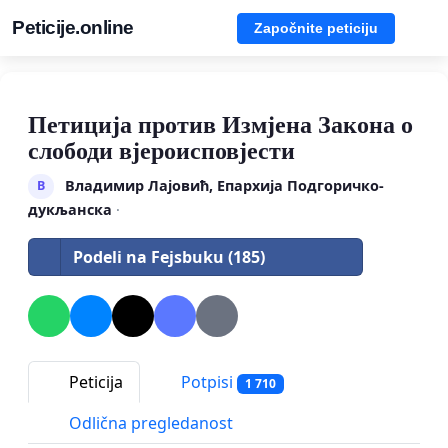
Peticije.online
Započnite peticiju
Петиција против Измјена Закона о
слободи вјероисповјести
Владимир Лајовић, Епархија Подгоричко-
В
дукљанска
·
Podeli na Fejsbuku (185)
Peticija
Potpisi
1 710
Odlična pregledanost