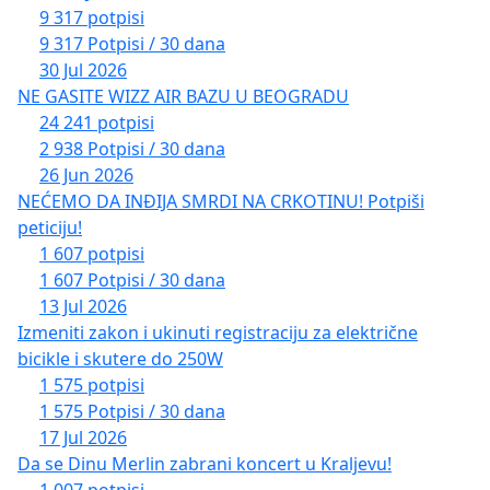
власништва на имовини коју су наши заједнички
9 317 potpisi
преци градили.
9 317 Potpisi / 30 dana
30 Jul 2026
Да је вјечна Црна Гора!
NE GASITE WIZZ AIR BAZU U BEOGRADU
24 241 potpisi
2 938 Potpisi / 30 dana
26 Jun 2026
NEĆEMO DA INĐIJA SMRDI NA CRKOTINU! Potpiši
peticiju!
1 607 potpisi
1 607 Potpisi / 30 dana
13 Jul 2026
Izmeniti zakon i ukinuti registraciju za električne
bicikle i skutere do 250W
1 575 potpisi
1 575 Potpisi / 30 dana
17 Jul 2026
Da se Dinu Merlin zabrani koncert u Kraljevu!