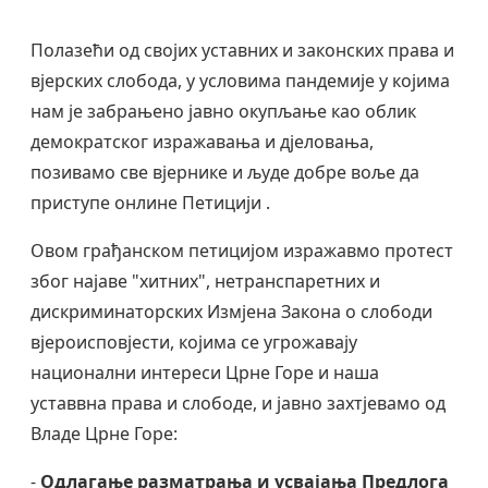
Полазећи од својих уставних и законских права и
вјерских слобода, у условима пандемије у којима
нам је забрањено јавно окупљање као облик
демократског изражавања и дјеловања,
позивамо све вјернике и људе добре воље да
приступе онлине Петицији .
Овом грађанском петицијом изражавмо протест
због најаве "хитних", нетранспаретних и
дискриминаторских Измјена Закона о слободи
вјероисповјести, којима се угрожавају
национални интереси Црне Горе и наша
уставвна права и слободе, и јавно захтјевамо од
Владе Црне Горе:
-
Одлагање разматрања и усвајања Предлога