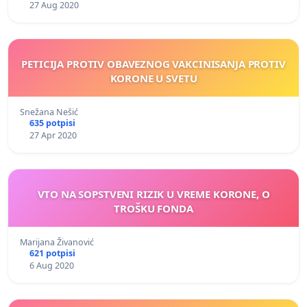
27 Aug 2020
PETICIJA PROTIV OBAVEZNOG VAKCINISANJA PROTIV
KORONE U SVETU
Snežana Nešić
635 potpisi
27 Apr 2020
VTO NA SOPSTVENI RIZIK U VREME KORONE, O
TROŠKU FONDA
Marijana Živanović
621 potpisi
6 Aug 2020