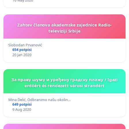
16 May 2020
Zahtev članova akademske zajednice Radio-
televiziji Srbije
Slobodan Prvanović
654 potpisi
20 Jan 2020
За праву шуму и уређену градску плажу / Igazi
erdőért és rendezett városi strandért
Mina Delić, Odbranimo našu okolin…
649 potpisi
9 Aug 2020