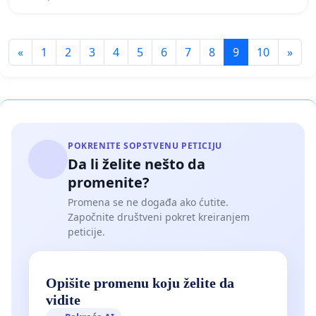
«
1
2
3
4
5
6
7
8
9
10
»
POKRENITE SOPSTVENU PETICIJU
Da li želite nešto da
promenite?
Promena se ne događa ako ćutite.
Započnite društveni pokret kreiranjem
peticije.
Opišite promenu koju želite da
vidite