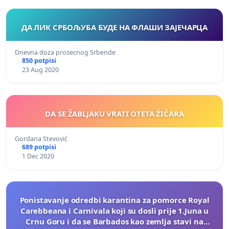
ДА ЛИК СРБОЉУБА БУДЕ НА ФЛАШИ ЗАЈЕЧАРЦА
Dnevna doza prosecnog Srbende
850 potpisi
23 Aug 2020
DA SE ŽABLJAKU VRATI OTETA ŽIČARA
Gordana Stevović
689 potpisi
1 Dec 2020
Ponistavanje odredbi karantina za pomorce Royal
Carebbeana i Carnivala koji su dosli prije 1.Juna u
Crnu Goru i da se Barbados kao zemlja stavi na