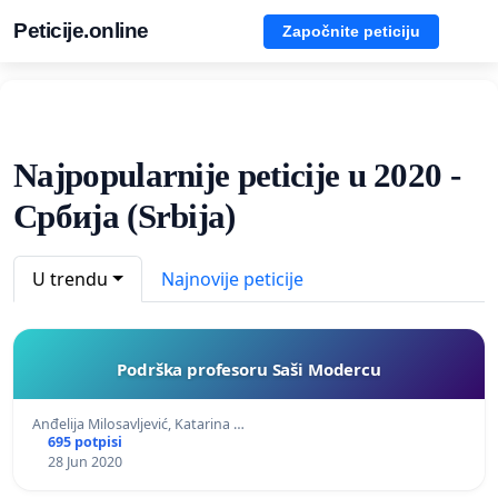
Peticije.online
Započnite peticiju
Najpopularnije peticije u 2020 -
Србија (Srbija)
U trendu
Najnovije peticije
Podrška profesoru Saši Modercu
Anđelija Milosavljević, Katarina …
695 potpisi
28 Jun 2020