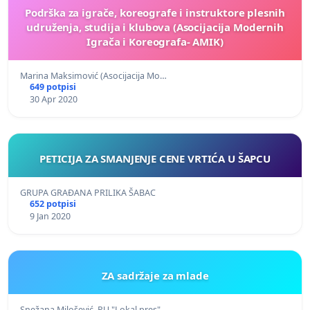
Podrška za igrače, koreografe i instruktore plesnih
udruženja, studija i klubova (Asocijacija Modernih
Igrača i Koreografa- AMIK)
Marina Maksimović (Asocijacija Mo…
649 potpisi
30 Apr 2020
PETICIJA ZA SMANJENJE CENE VRTIĆA U ŠAPCU
GRUPA GRAĐANA PRILIKA ŠABAC
652 potpisi
9 Jan 2020
ZA sadržaje za mlade
Snežana Milošević, PU "Lokal pres"