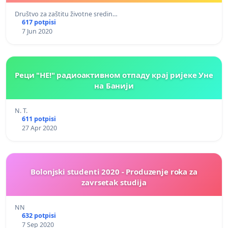
Društvo za zaštitu životne sredin…
617 potpisi
7 Jun 2020
Реци "НЕ!" радиоактивном отпаду крај ријеке Уне
на Банији
N. T.
611 potpisi
27 Apr 2020
Bolonjski studenti 2020 - Produzenje roka za
zavrsetak studija
NN
632 potpisi
7 Sep 2020