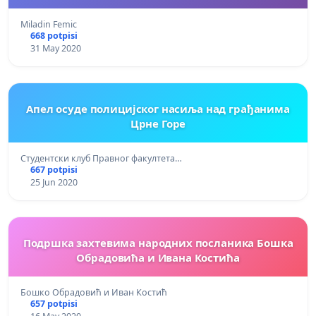
bijelu Covid listu
Miladin Femic
668 potpisi
31 May 2020
Апел осудe полицијског насиља над грађанима
Црне Горе
Студентски клуб Правног факултета…
667 potpisi
25 Jun 2020
Подршка захтевима народних посланика Бошка
Обрадовића и Ивана Костића
Бошко Обрадовић и Иван Костић
657 potpisi