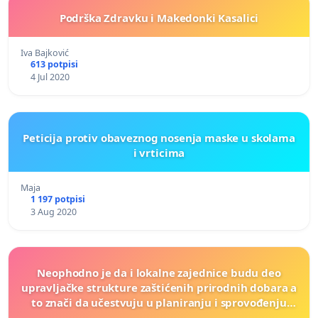
Podrška Zdravku i Makedonki Kasalici
Iva Bajković
613 potpisi
4 Jul 2020
Peticija protiv obaveznog nosenja maske u skolama
i vrticima
Maja
1 197 potpisi
3 Aug 2020
Neophodno je da i lokalne zajednice budu deo
upravljačke strukture zaštićenih prirodnih dobara a
to znači da učestvuju u planiranju i sprovođenju
svih aktivnosti u zaštićenim prirodnim dobrima.