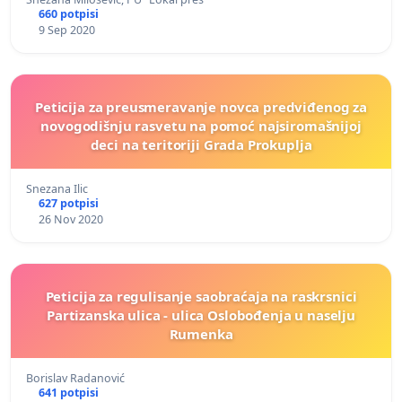
660 potpisi
9 Sep 2020
Peticija za preusmeravanje novca predviđenog za
novogodišnju rasvetu na pomoć najsiromašnijoj
deci na teritoriji Grada Prokuplja
Snezana Ilic
627 potpisi
26 Nov 2020
Peticija za regulisanje saobraćaja na raskrsnici
Partizanska ulica - ulica Oslobođenja u naselju
Rumenka
Borislav Radanović
641 potpisi