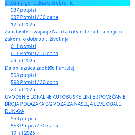
žrtvama genocida u Srebrenici
937 potpisi
937 Potpisi / 30 dana
12 Jul 2026
Zaustavite usvajanje Nacrta i otvorite rad na boljem
zakonu o dobrobiti životinja
611 potpisi
611 Potpisi / 30 dana
29 Jul 2026
Da obilaznica zaobiđe Pantelej
593 potpisi
593 Potpisi / 30 dana
20 Jul 2026
UVOĐENJE LOKALNE AUTOBUSKE LINIJE I POVEĆANJE
BROJA POLAZAKA BG VOZA ZA NASELJA LEVE OBALE
DUNAVA
553 potpisi
553 Potpisi / 30 dana
19 Jul 2026