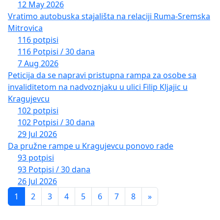
12 May 2026
Vratimo autobuska stajališta na relaciji Ruma-Sremska
Mitrovica
116 potpisi
116 Potpisi / 30 dana
7 Aug 2026
Peticija da se napravi pristupna rampa za osobe sa
invaliditetom na nadvoznjaku u ulici Filip Kljajic u
Kragujevcu
102 potpisi
102 Potpisi / 30 dana
29 Jul 2026
Da pružne rampe u Kragujevcu ponovo rade
93 potpisi
93 Potpisi / 30 dana
26 Jul 2026
1
2
3
4
5
6
7
8
»