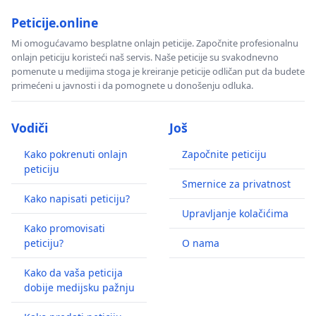
Peticije.online
Mi omogućavamo besplatne onlajn peticije. Započnite profesionalnu
onlajn peticiju koristeći naš servis. Naše peticije su svakodnevno
pomenute u medijima stoga je kreiranje peticije odličan put da budete
primećeni u javnosti i da pomognete u donošenju odluka.
Vodiči
Još
Kako pokrenuti onlajn
Započnite peticiju
peticiju
Smernice za privatnost
Kako napisati peticiju?
Upravljanje kolačićima
Kako promovisati
peticiju?
O nama
Kako da vaša peticija
dobije medijsku pažnju