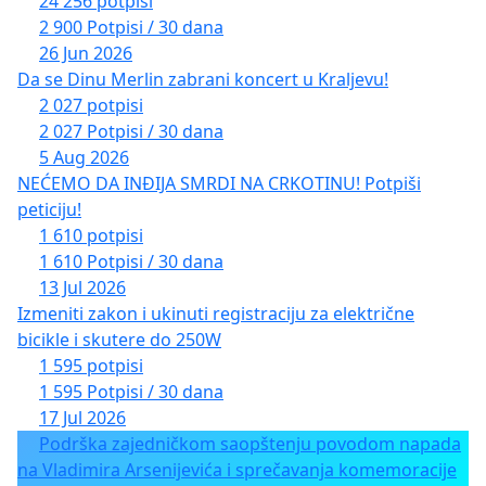
24 256 potpisi
2 900 Potpisi / 30 dana
26 Jun 2026
Da se Dinu Merlin zabrani koncert u Kraljevu!
2 027 potpisi
2 027 Potpisi / 30 dana
5 Aug 2026
NEĆEMO DA INĐIJA SMRDI NA CRKOTINU! Potpiši
peticiju!
1 610 potpisi
1 610 Potpisi / 30 dana
13 Jul 2026
Izmeniti zakon i ukinuti registraciju za električne
bicikle i skutere do 250W
1 595 potpisi
1 595 Potpisi / 30 dana
17 Jul 2026
Podrška zajedničkom saopštenju povodom napada
na Vladimira Arsenijevića i sprečavanja komemoracije