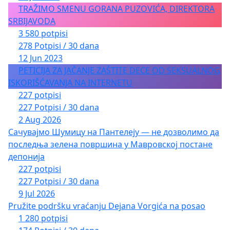
TRAŽIMO SMENU GORANA PUZOVIĆA, DIREKTORA
SRBIJAVODA
3 580 potpisi
278 Potpisi / 30 dana
12 Jun 2023
PETICIJA ZA JAČANJE ZAŠTITE DECE OD SEKSUALNOG
ISKORIŠĆAVANJA NA INTERNETU
227 potpisi
227 Potpisi / 30 dana
2 Aug 2026
Сачувајмо Шумицу на Пантелеју — не дозволимо да
последња зелена површина у Мавровској постане
депонија
227 potpisi
227 Potpisi / 30 dana
9 Jul 2026
Pružite podršku vraćanju Dejana Vorgića na posao
1 280 potpisi