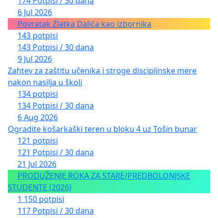
174 Potpisi / 30 dana
6 Jul 2026
Povratak Zlatka Dalića kao izbornika
143 potpisi
143 Potpisi / 30 dana
9 Jul 2026
Zahtev za zaštitu učenika i stroge disciplinske mere
nakon nasilja u školi
134 potpisi
134 Potpisi / 30 dana
6 Aug 2026
Ogradite košarkaški teren u bloku 4 uz Tošin bunar
121 potpisi
121 Potpisi / 30 dana
21 Jul 2026
PRODUŽENJE ROKA ZA STARE/PREDBOLONJSKE
STUDENTE (2026)
1 150 potpisi
117 Potpisi / 30 dana