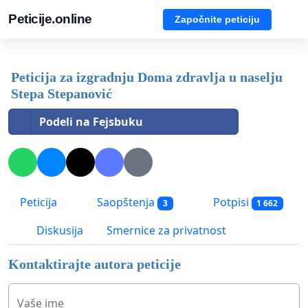
Peticije.online
Započnite peticiju
Peticija za izgradnju Doma zdravlja u naselju
Stepa Stepanović
Podeli na Fejsbuku
Peticija
Saopštenja
Potpisi
3
1 662
Diskusija
Smernice za privatnost
Kontaktirajte autora peticije
Vaše ime