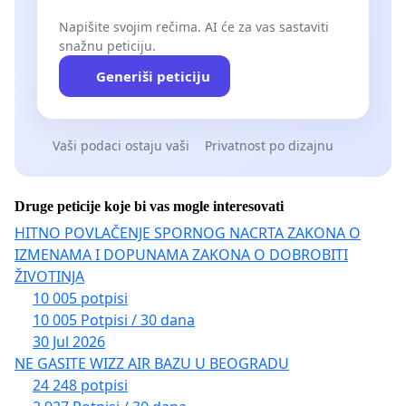
Napišite svojim rečima. AI će za vas sastaviti
snažnu peticiju.
Generiši peticiju
Vaši podaci ostaju vaši
Privatnost po dizajnu
Druge peticije koje bi vas mogle interesovati
HITNO POVLAČENJE SPORNOG NACRTA ZAKONA O
IZMENAMA I DOPUNAMA ZAKONA O DOBROBITI
ŽIVOTINJA
10 005 potpisi
10 005 Potpisi / 30 dana
30 Jul 2026
NE GASITE WIZZ AIR BAZU U BEOGRADU
24 248 potpisi