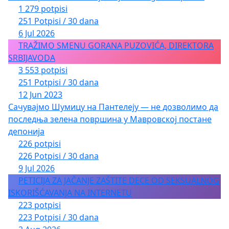
1 279 potpisi
251 Potpisi / 30 dana
6 Jul 2026
TRAŽIMO SMENU GORANA PUZOVIĆA, DIREKTORA
SRBIJAVODA
3 553 potpisi
251 Potpisi / 30 dana
12 Jun 2023
Сачувајмо Шумицу на Пантелеју — не дозволимо да
последња зелена површина у Мавровској постане
депонија
226 potpisi
226 Potpisi / 30 dana
9 Jul 2026
PETICIJA ZA JAČANJE ZAŠTITE DECE OD SEKSUALNOG
ISKORIŠĆAVANJA NA INTERNETU
223 potpisi
223 Potpisi / 30 dana