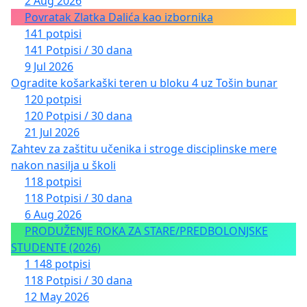
2 Aug 2026
Povratak Zlatka Dalića kao izbornika
141 potpisi
141 Potpisi / 30 dana
9 Jul 2026
Ogradite košarkaški teren u bloku 4 uz Tošin bunar
120 potpisi
120 Potpisi / 30 dana
21 Jul 2026
Zahtev za zaštitu učenika i stroge disciplinske mere
nakon nasilja u školi
118 potpisi
118 Potpisi / 30 dana
6 Aug 2026
PRODUŽENJE ROKA ZA STARE/PREDBOLONJSKE
STUDENTE (2026)
1 148 potpisi
118 Potpisi / 30 dana
12 May 2026