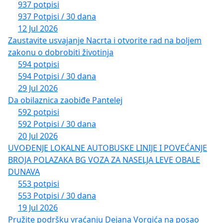
937 potpisi
937 Potpisi / 30 dana
12 Jul 2026
Zaustavite usvajanje Nacrta i otvorite rad na boljem
zakonu o dobrobiti životinja
594 potpisi
594 Potpisi / 30 dana
29 Jul 2026
Da obilaznica zaobiđe Pantelej
592 potpisi
592 Potpisi / 30 dana
20 Jul 2026
UVOĐENJE LOKALNE AUTOBUSKE LINIJE I POVEĆANJE
BROJA POLAZAKA BG VOZA ZA NASELJA LEVE OBALE
DUNAVA
553 potpisi
553 Potpisi / 30 dana
19 Jul 2026
Pružite podršku vraćanju Dejana Vorgića na posao