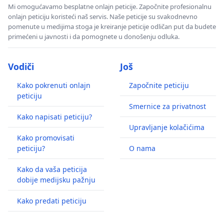
Mi omogućavamo besplatne onlajn peticije. Započnite profesionalnu
onlajn peticiju koristeći naš servis. Naše peticije su svakodnevno
pomenute u medijima stoga je kreiranje peticije odličan put da budete
primećeni u javnosti i da pomognete u donošenju odluka.
Vodiči
Još
Kako pokrenuti onlajn
Započnite peticiju
peticiju
Smernice za privatnost
Kako napisati peticiju?
Upravljanje kolačićima
Kako promovisati
peticiju?
O nama
Kako da vaša peticija
dobije medijsku pažnju
Kako predati peticiju