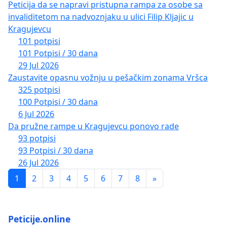
Peticija da se napravi pristupna rampa za osobe sa
invaliditetom na nadvoznjaku u ulici Filip Kljajic u
Kragujevcu
101 potpisi
101 Potpisi / 30 dana
29 Jul 2026
Zaustavite opasnu vožnju u pešačkim zonama Vršca
325 potpisi
100 Potpisi / 30 dana
6 Jul 2026
Da pružne rampe u Kragujevcu ponovo rade
93 potpisi
93 Potpisi / 30 dana
26 Jul 2026
1
2
3
4
5
6
7
8
»
Peticije.online