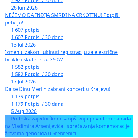
2 927 Potpisi / 30 dana
26 Jun 2026
NEĆEMO DA INĐIJA SMRDI NA CRKOTINU! Potpiši
peticiju!
1 607 potpisi
1 607 Potpisi / 30 dana
13 Jul 2026
Izmeniti zakon i ukinuti registraciju za električne
bicikle i skutere do 250W
1 582 potpisi
1 582 Potpisi / 30 dana
17 Jul 2026
Da se Dinu Merlin zabrani koncert u Kraljevu!
1 179 potpisi
1 179 Potpisi / 30 dana
5 Aug 2026
Podrška zajedničkom saopštenju povodom napada
na Vladimira Arsenijevića i sprečavanja komemoracije
žrtvama genocida u Srebrenici