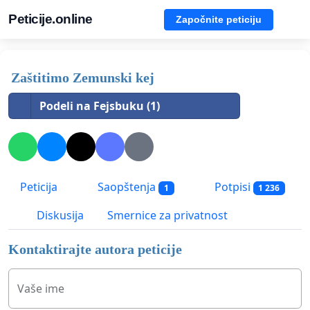
Peticije.online
Započnite peticiju
Zaštitimo Zemunski kej
Podeli na Fejsbuku (1)
Peticija
Saopštenja
Potpisi
1
1 236
Diskusija
Smernice za privatnost
Kontaktirajte autora peticije
Vaše ime