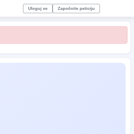
Uloguj se
Započnite peticiju