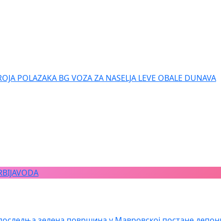
ROJA POLAZAKA BG VOZA ZA NASELJA LEVE OBALE DUNAVA
RBIJAVODA
последња зелена површина у Мавровској постане депон