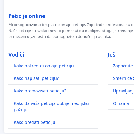
Peticije.online
Mi omogućavamo besplatne onlajn peticije. Započnite profesionalnu onla
Naše peticije su svakodnevno pomenute u medijima stoga je kreiranje p
primećeni u javnosti i da pomognete u donošenju odluka.
Vodiči
Još
Kako pokrenuti onlajn peticiju
Započnite 
Kako napisati peticiju?
Smernice z
Kako promovisati peticiju?
Upravljanj
Kako da vaša peticija dobije medijsku
O nama
pažnju
Kako predati peticiju