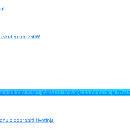
u!
le i skutere do 250W
Vladimira Arsenijevića i sprečavanja komemoracije žrtvam
onu o dobrobiti životinja