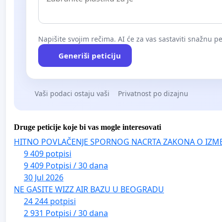
Napišite svojim rečima. AI će za vas sastaviti snažnu pet
Generiši peticiju
Vaši podaci ostaju vaši
Privatnost po dizajnu
Druge peticije koje bi vas mogle interesovati
HITNO POVLAČENJE SPORNOG NACRTA ZAKONA O IZM
9 409 potpisi
9 409 Potpisi / 30 dana
30 Jul 2026
NE GASITE WIZZ AIR BAZU U BEOGRADU
24 244 potpisi
2 931 Potpisi / 30 dana