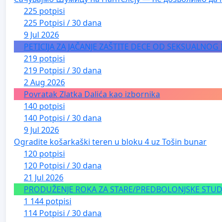
225 potpisi
225 Potpisi / 30 dana
9 Jul 2026
PETICIJA ZA JAČANJE ZAŠTITE DECE OD SEKSUALNOG
219 potpisi
219 Potpisi / 30 dana
2 Aug 2026
Povratak Zlatka Dalića kao izbornika
140 potpisi
140 Potpisi / 30 dana
9 Jul 2026
Ogradite košarkaški teren u bloku 4 uz Tošin bunar
120 potpisi
120 Potpisi / 30 dana
21 Jul 2026
PRODUŽENJE ROKA ZA STARE/PREDBOLONJSKE STUDE
1 144 potpisi
114 Potpisi / 30 dana