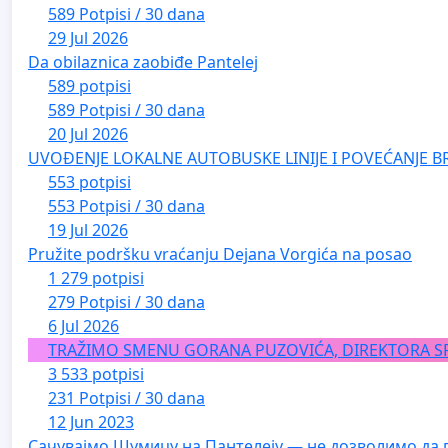
589 Potpisi / 30 dana
29 Jul 2026
Da obilaznica zaobiđe Pantelej
589 potpisi
589 Potpisi / 30 dana
20 Jul 2026
UVOĐENJE LOKALNE AUTOBUSKE LINIJE I POVEĆANJE B
553 potpisi
553 Potpisi / 30 dana
19 Jul 2026
Pružite podršku vraćanju Dejana Vorgića na posao
1 279 potpisi
279 Potpisi / 30 dana
6 Jul 2026
TRAŽIMO SMENU GORANA PUZOVIĆA, DIREKTORA S
3 533 potpisi
231 Potpisi / 30 dana
12 Jun 2023
Сачувајмо Шумицу на Пантелеју — не дозволимо да 