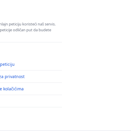
jn peticiju koristeći naš servis.
eticije odličan put da budete
peticiju
a privatnost
e kolačićima