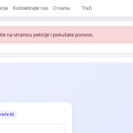
icije
Kontaktirajte nas
O nama
Traži
e na stranicu peticije i pokušate ponovo.
reće AI