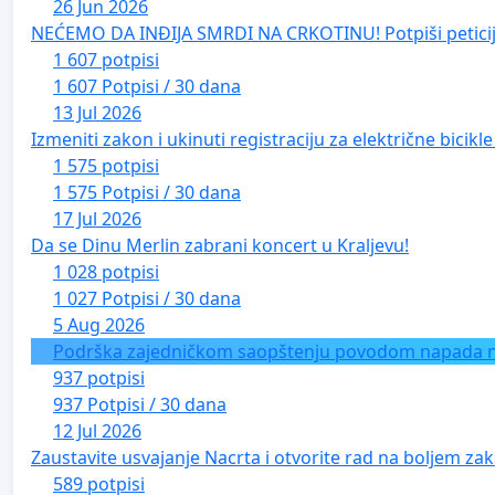
26 Jun 2026
NEĆEMO DA INĐIJA SMRDI NA CRKOTINU! Potpiši peticij
1 607 potpisi
1 607 Potpisi / 30 dana
13 Jul 2026
Izmeniti zakon i ukinuti registraciju za električne bicik
1 575 potpisi
1 575 Potpisi / 30 dana
17 Jul 2026
Da se Dinu Merlin zabrani koncert u Kraljevu!
1 028 potpisi
1 027 Potpisi / 30 dana
5 Aug 2026
Podrška zajedničkom saopštenju povodom napada na 
937 potpisi
937 Potpisi / 30 dana
12 Jul 2026
Zaustavite usvajanje Nacrta i otvorite rad na boljem zak
589 potpisi