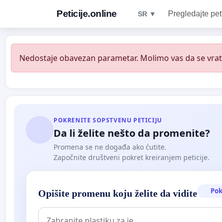
Peticije.online
Pregledajte pet
SR ▼
Nedostaje obavezan parametar. Molimo vas da se vratit
POKRENITE SOPSTVENU PETICIJU
Da li želite nešto da promenite?
Promena se ne događa ako ćutite.
Započnite društveni pokret kreiranjem peticije.
Pok
Opišite promenu koju želite da vidite