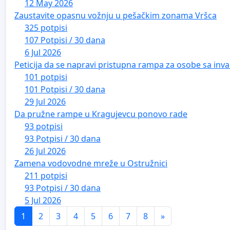
12 May 2026
Zaustavite opasnu vožnju u pešačkim zonama Vršca
325 potpisi
107 Potpisi / 30 dana
6 Jul 2026
Peticija da se napravi pristupna rampa za osobe sa inval
101 potpisi
101 Potpisi / 30 dana
29 Jul 2026
Da pružne rampe u Kragujevcu ponovo rade
93 potpisi
93 Potpisi / 30 dana
26 Jul 2026
Zamena vodovodne mreže u Ostružnici
211 potpisi
93 Potpisi / 30 dana
5 Jul 2026
1
2
3
4
5
6
7
8
»