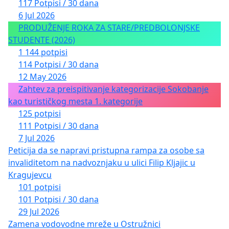
117 Potpisi / 30 dana
6 Jul 2026
PRODUŽENJE ROKA ZA STARE/PREDBOLONJSKE
STUDENTE (2026)
1 144 potpisi
114 Potpisi / 30 dana
12 May 2026
Zahtev za preispitivanje kategorizacije Sokobanje
kao turističkog mesta 1. kategorije
125 potpisi
111 Potpisi / 30 dana
7 Jul 2026
Peticija da se napravi pristupna rampa za osobe sa
invaliditetom na nadvoznjaku u ulici Filip Kljajic u
Kragujevcu
101 potpisi
101 Potpisi / 30 dana
29 Jul 2026
Zamena vodovodne mreže u Ostružnici