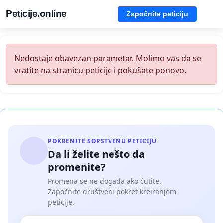
Peticije.online
Započnite peticiju
Nedostaje obavezan parametar. Molimo vas da se
vratite na stranicu peticije i pokušate ponovo.
POKRENITE SOPSTVENU PETICIJU
Da li želite nešto da
promenite?
Promena se ne događa ako ćutite.
Započnite društveni pokret kreiranjem
peticije.