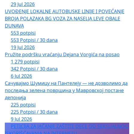
29 Jul 2026
UVOĐENJE LOKALNE AUTOBUSKE LINIJE I POVEĆANJE
BROJA POLAZAKA BG VOZA ZA NASELJA LEVE OBALE
DUNAVA
553 potpisi
553 Potpisi / 30 dana
19 Jul 2026
Pružite podršku vraćanju Dejana Vorgića na posao
1 279 potpisi
342 Potpisi / 30 dana
6 Jul 2026
Сачувајмо Шумицу на Пантелеју — не дозволимо да
последња зелена површина у Мавровској постане
депонија
225 potpisi
225 Potpisi / 30 dana
9 Jul 2026
PETICIJA ZA JAČANJE ZAŠTITE DECE OD SEKSUALNOG
ISKORIŠĆAVANJA NA INTERNETU