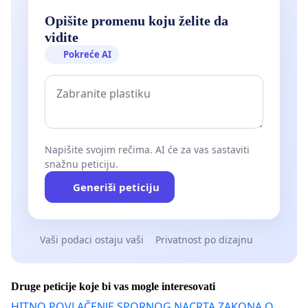
Opišite promenu koju želite da
vidite
Pokreće AI
Napišite svojim rečima. AI će za vas sastaviti
snažnu peticiju.
Generiši peticiju
Vaši podaci ostaju vaši
Privatnost po dizajnu
Druge peticije koje bi vas mogle interesovati
HITNO POVLAČENJE SPORNOG NACRTA ZAKONA O