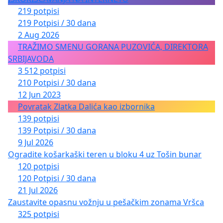
219 potpisi
219 Potpisi / 30 dana
2 Aug 2026
TRAŽIMO SMENU GORANA PUZOVIĆA, DIREKTORA
SRBIJAVODA
3 512 potpisi
210 Potpisi / 30 dana
12 Jun 2023
Povratak Zlatka Dalića kao izbornika
139 potpisi
139 Potpisi / 30 dana
9 Jul 2026
Ogradite košarkaški teren u bloku 4 uz Tošin bunar
120 potpisi
120 Potpisi / 30 dana
21 Jul 2026
Zaustavite opasnu vožnju u pešačkim zonama Vršca
325 potpisi