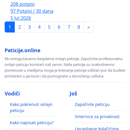
208 potpisi
97 Potpisi / 30 dana
5 Jul 2026
1
2
3
4
5
6
7
8
»
Peticije.online
Mi omogućavamo besplatne onlajn peticije. Započnite profesionalnu
onlajn peticiju koristeći naš servis. Naše peticije su svakodnevno
pomenute u medijima stoga je kreiranje peticije odličan put da budete
primećeni u javnosti i da pomognete u donošenju odluka.
Vodiči
Još
Kako pokrenuti onlajn
Započnite peticiju
peticiju
Smernice za privatnost
Kako napisati peticiju?
Upravljanje kolačićima