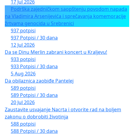
17 Jul 2026
Podrška zajedničkom saopštenju povodom napada
na Vladimira Arsenijevića i sprečavanja komemoracije
žrtvama genocida u Srebrenici
937 potpisi
937 Potpisi / 30 dana
12 Jul 2026
Da se Dinu Merlin zabrani koncert u Kraljevu!
933 potpisi
933 Potpisi / 30 dana
5 Aug 2026
Da obilaznica zaobiđe Pantelej
589 potpisi
589 Potpisi / 30 dana
20 Jul 2026
Zaustavite usvajanje Nacrta i otvorite rad na boljem
zakonu o dobrobiti životinja
588 potpisi
588 Potpisi / 30 dana