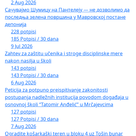
2 Aug 2026
Сачувајмо Шумицу на Пантелеју — не дозволимо да
последња зелена површина у Мавровској постане
депонија
228 potpisi
185 Potpisi / 30 dana
9 Jul 2026
Zahtev za zaštitu učenika i stroge disciplinske mere
nakon nasilja u školi
143 potpisi
143 Potpisi / 30 dana
6 Aug 2026
Peticija za potpuno preispitivanje zakonitosti
postupanja nadležnih institucija povodom događaja u
osnovnoj školi “Tatomir Anđelić” u Mrčajevcima
127 potpisi
127 Potpisi / 30 dana
7 Aug 2026
Ogradite košarkaški teren u bloku 4 uz Tošin bunar