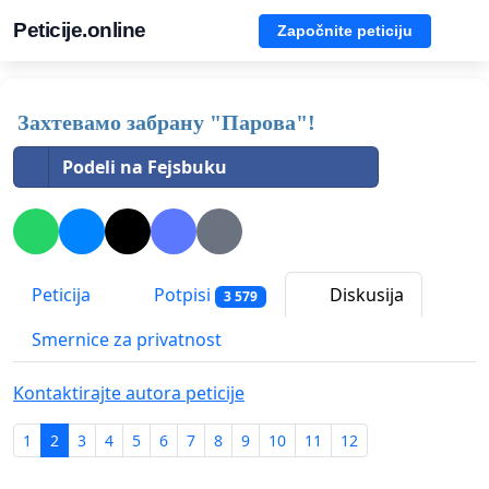
Peticije.online
Započnite peticiju
Захтевамо забрану "Парова"!
Podeli na Fejsbuku
Peticija
Potpisi
Diskusija
3 579
Smernice za privatnost
Kontaktirajte autora peticije
1
2
3
4
5
6
7
8
9
10
11
12