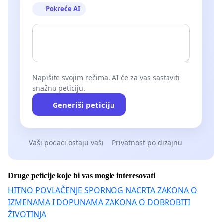
Pokreće AI
Napišite svojim rečima. AI će za vas sastaviti
snažnu peticiju.
Generiši peticiju
Vaši podaci ostaju vaši
Privatnost po dizajnu
Druge peticije koje bi vas mogle interesovati
HITNO POVLAČENJE SPORNOG NACRTA ZAKONA O
IZMENAMA I DOPUNAMA ZAKONA O DOBROBITI
ŽIVOTINJA