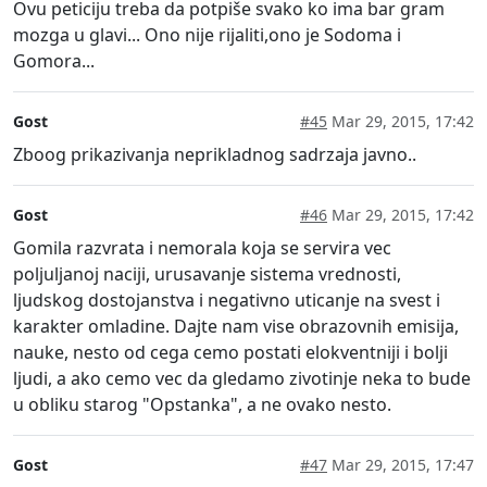
Ovu peticiju treba da potpiše svako ko ima bar gram
mozga u glavi... Ono nije rijaliti,ono je Sodoma i
Gomora...
Gost
#45
Mar 29, 2015, 17:42
Zboog prikazivanja neprikladnog sadrzaja javno..
Gost
#46
Mar 29, 2015, 17:42
Gomila razvrata i nemorala koja se servira vec
poljuljanoj naciji, urusavanje sistema vrednosti,
ljudskog dostojanstva i negativno uticanje na svest i
karakter omladine. Dajte nam vise obrazovnih emisija,
nauke, nesto od cega cemo postati elokventniji i bolji
ljudi, a ako cemo vec da gledamo zivotinje neka to bude
u obliku starog "Opstanka", a ne ovako nesto.
Gost
#47
Mar 29, 2015, 17:47