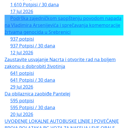
1 610 Potpisi / 30 dana
17 Jul 2026
Podrška zajedničkom saopštenju povodom napada
na Vladimira Arsenijevića i sprečavanja komemoracije
žrtvama genocida u Srebrenici
937 potpisi
937 Potpisi / 30 dana
12 Jul 2026
Zaustavite usvajanje Nacrta i otvorite rad na boljem
zakonu o dobrobiti životinja
641 potpisi
641 Potpisi / 30 dana
29 Jul 2026
Da obilaznica zaobiđe Pantelej
595 potpisi
595 Potpisi / 30 dana
20 Jul 2026
UVOĐENJE LOKALNE AUTOBUSKE LINIJE I POVEĆANJE
BROJA POLAZAKA BG VOZA ZA NASELJA LEVE OBALE