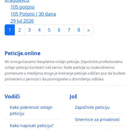
105 potpisi
105 Potpisi / 30 dana
29 Jul 2026
1
2
3
4
5
6
7
8
»
Peticije.online
Mi omogućavamo besplatne onlajn peticije. Započnite profesionalnu
onlajn peticiju koristeći naš servis. Naše peticije su svakodnevno
pomenute u medijima stoga je kreiranje peticije odličan put da budete
primećeni u javnosti i da pomognete u donošenju odluka.
Vodiči
Još
Kako pokrenuti onlajn
Započnite peticiju
peticiju
Smernice za privatnost
Kako napisati peticiju?