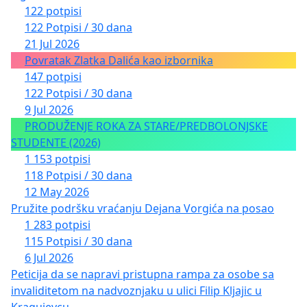
122 potpisi
122 Potpisi / 30 dana
21 Jul 2026
Povratak Zlatka Dalića kao izbornika
147 potpisi
122 Potpisi / 30 dana
9 Jul 2026
PRODUŽENJE ROKA ZA STARE/PREDBOLONJSKE
STUDENTE (2026)
1 153 potpisi
118 Potpisi / 30 dana
12 May 2026
Pružite podršku vraćanju Dejana Vorgića na posao
1 283 potpisi
115 Potpisi / 30 dana
6 Jul 2026
Peticija da se napravi pristupna rampa za osobe sa
invaliditetom na nadvoznjaku u ulici Filip Kljajic u
Kragujevcu