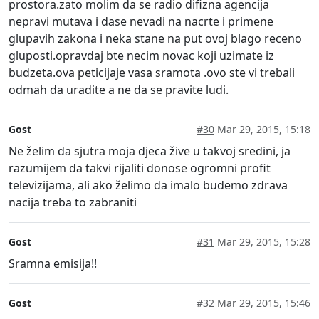
prostora.zato molim da se radio difizna agencija
nepravi mutava i dase nevadi na nacrte i primene
glupavih zakona i neka stane na put ovoj blago receno
gluposti.opravdaj bte necim novac koji uzimate iz
budzeta.ova peticijaje vasa sramota .ovo ste vi trebali
odmah da uradite a ne da se pravite ludi.
Gost
#30
Mar 29, 2015, 15:18
Ne želim da sjutra moja djeca žive u takvoj sredini, ja
razumijem da takvi rijaliti donose ogromni profit
televizijama, ali ako želimo da imalo budemo zdrava
nacija treba to zabraniti
Gost
#31
Mar 29, 2015, 15:28
Sramna emisija!!
Gost
#32
Mar 29, 2015, 15:46