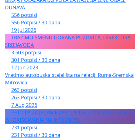
DUNAVA
556 potpisi
556 Potpisi / 30 dana
19 Jul 2026
TRAŽIMO SMENU GORANA PUZOVIĆA, DIREKTORA
SRBIJAVODA
3 603 potpisi
301 Potpisi / 30 dana
12 Jun 2023
Vratimo autobuska stajališta na relaciji Ruma-Sremska
Mitrovica
263 potpisi
263 Potpisi / 30 dana
7 Aug 2026
PETICIJA ZA JAČANJE ZAŠTITE DECE OD SEKSUALNOG
ISKORIŠĆAVANJA NA INTERNETU
231 potpisi
231 Potpisi / 30 dana