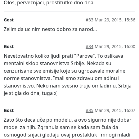
Olos, perveznjaci, prostitutke dno dna.
Gost
#33
Mar 29, 2015, 15:56
Zelim da ucinim nesto dobro za narod...
Gost
#34
Mar 29, 2015, 16:00
Nevetovatno koliko ljudi prati "Parove". To oslikava
mentalni sklop stanovnistva Srbije. Nekada su
cenzurisane sve emisije koje su ugrozavale moralne
norme stanovnistva. Imali smo zdravu omladinu i
stanovnistvo. Neko nam svesno truje omladimu, Srbija
je stigla do dna, tuga :(
Gost
#35
Mar 29, 2015, 16:07
Zato što deca uče po modelu, a ovo sigurno nije dobar
model za njih. Zgranula sam se kada sam čula da
osmogodisnjaci gledaju ovaj prostakluk i mnogi mladi