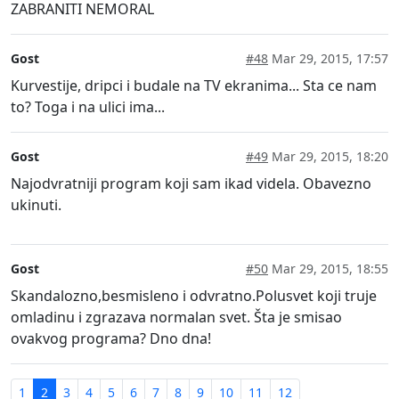
ZABRANITI NEMORAL
Gost
#48
Mar 29, 2015, 17:57
Kurvestije, dripci i budale na TV ekranima... Sta ce nam
to? Toga i na ulici ima...
Gost
#49
Mar 29, 2015, 18:20
Najodvratniji program koji sam ikad videla. Obavezno
ukinuti.
Gost
#50
Mar 29, 2015, 18:55
Skandalozno,besmisleno i odvratno.Polusvet koji truje
omladinu i zgrazava normalan svet. Šta je smisao
ovakvog programa? Dno dna!
1
2
3
4
5
6
7
8
9
10
11
12