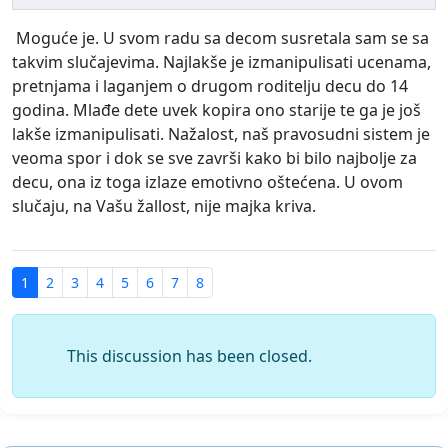
Moguće je. U svom radu sa decom susretala sam se sa
takvim slučajevima. Najlakše je izmanipulisati ucenama,
pretnjama i laganjem o drugom roditelju decu do 14
godina. Mlađe dete uvek kopira ono starije te ga je još
lakše izmanipulisati. Nažalost, naš pravosudni sistem je
veoma spor i dok se sve završi kako bi bilo najbolje za
decu, ona iz toga izlaze emotivno oštećena. U ovom
slučaju, na Vašu žallost, nije majka kriva.
1
2
3
4
5
6
7
8
This discussion has been closed.