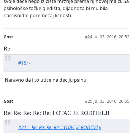
svoje dece nego iz čiste mržnje prema njihovoj majci. Sa
psihološke tačke gledišta, dijagnoza bi mu bila
narcisoidni poremećaj ličnosti.
Gost
#24
Jul 03, 2016, 20:52
Re:
#19: -
Naravno da i to utice na deciju psihu!
Gost
#25
Jul 03, 2016, 20:55
Re: Re: Re: Re: Re: I OTAC JE RODITELJ!
#21: - Re: Re: Re: Re: I OTAC JE RODITELJ!