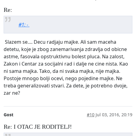
Re:
#1: -
Slazem se.... Decu radjaju majke. Ali sam maceha
detetu, koje je zbog zanemarivanja zdravlja od obicne
astme, fasovala opstruktivnu bolest pluca. Na zalost,
Zakon i Centar za socijalni rad i dalje ne cine nista. Kao
ni sama majka. Tako, da ni svaka majka, nije majka.
Postoje mnogo bolji ocevi, nego pojedine majke. Ne
treba generalizovati stvari. Za dete, je potrebno dvoje,
zar ne?
Gost
#10
Jul 03, 2016, 20:19
Re: I OTAC JE RODITELJ!