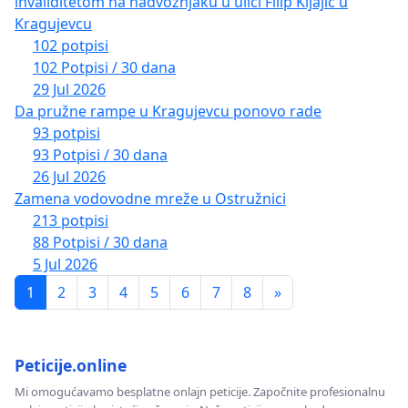
invaliditetom na nadvoznjaku u ulici Filip Kljajic u
Kragujevcu
102 potpisi
102 Potpisi / 30 dana
29 Jul 2026
Da pružne rampe u Kragujevcu ponovo rade
93 potpisi
93 Potpisi / 30 dana
26 Jul 2026
Zamena vodovodne mreže u Ostružnici
213 potpisi
88 Potpisi / 30 dana
5 Jul 2026
1
2
3
4
5
6
7
8
»
Peticije.online
Mi omogućavamo besplatne onlajn peticije. Započnite profesionalnu