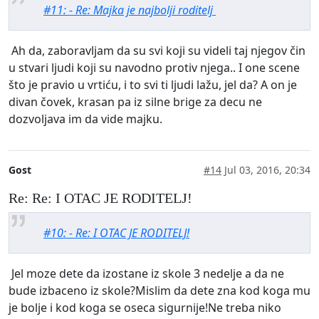
#11: - Re: Majka je najbolji roditelj
Ah da, zaboravljam da su svi koji su videli taj njegov čin
u stvari ljudi koji su navodno protiv njega.. I one scene
što je pravio u vrtiću, i to svi ti ljudi lažu, jel da? A on je
divan čovek, krasan pa iz silne brige za decu ne
dozvoljava im da vide majku.
Gost
#14
Jul 03, 2016, 20:34
Re: Re: I OTAC JE RODITELJ!
#10: - Re: I OTAC JE RODITELJ!
Jel moze dete da izostane iz skole 3 nedelje a da ne
bude izbaceno iz skole?Mislim da dete zna kod koga mu
je bolje i kod koga se oseca sigurnije!Ne treba niko