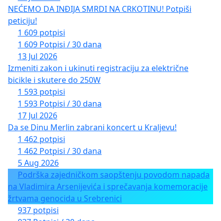
NEĆEMO DA INĐIJA SMRDI NA CRKOTINU! Potpiši
peticiju!
1 609 potpisi
1 609 Potpisi / 30 dana
13 Jul 2026
Izmeniti zakon i ukinuti registraciju za električne
bicikle i skutere do 250W
1 593 potpisi
1 593 Potpisi / 30 dana
17 Jul 2026
Da se Dinu Merlin zabrani koncert u Kraljevu!
1 462 potpisi
1 462 Potpisi / 30 dana
5 Aug 2026
Podrška zajedničkom saopštenju povodom napada
na Vladimira Arsenijevića i sprečavanja komemoracije
žrtvama genocida u Srebrenici
937 potpisi