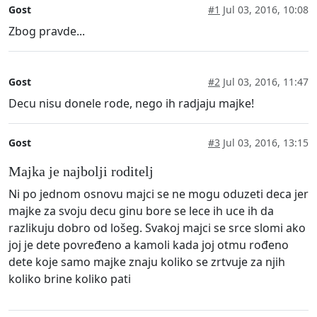
Gost
#1
Jul 03, 2016, 10:08
Zbog pravde...
Gost
#2
Jul 03, 2016, 11:47
Decu nisu donele rode, nego ih radjaju majke!
Gost
#3
Jul 03, 2016, 13:15
Majka je najbolji roditelj
Ni po jednom osnovu majci se ne mogu oduzeti deca jer
majke za svoju decu ginu bore se lece ih uce ih da
razlikuju dobro od lošeg. Svakoj majci se srce slomi ako
joj je dete povređeno a kamoli kada joj otmu rođeno
dete koje samo majke znaju koliko se zrtvuje za njih
koliko brine koliko pati