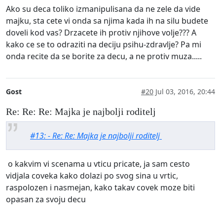
Ako su deca toliko izmanipulisana da ne zele da vide
majku, sta cete vi onda sa njima kada ih na silu budete
doveli kod vas? Drzacete ih protiv njihove volje??? A
kako ce se to odraziti na deciju psihu-zdravlje? Pa mi
onda recite da se borite za decu, a ne protiv muza.....
Gost
#20
Jul 03, 2016, 20:44
Re: Re: Re: Majka je najbolji roditelj
#13: - Re: Re: Majka je najbolji roditelj
o kakvim vi scenama u vticu pricate, ja sam cesto
vidjala coveka kako dolazi po svog sina u vrtic,
raspolozen i nasmejan, kako takav covek moze biti
opasan za svoju decu