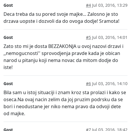
Gost
#4
Jul 03, 2016, 13:29
Deca treba da su pored svoje majke... Zalosno je sto
drzava uopste i dozvoli da do ovoga dodje! Sramota!
Gost
#5
Jul 03, 2016, 14:01
Zato sto mi je dosta BEZZAKONJA u ovoj nazovi drzavi i
,,nemogucnosti'' sprovodjenja pravde kada je obican
narod u pitanju koji nema novac da mitom dodje do
iste!
Gost
#6
Jul 03, 2016, 14:10
Bila sam u istoj situaciji i znam kroz sta prolazi i kako se
oseca.Na ovaj nacin zelim da joj pruzim podrsku da se
bori i neodustane jer niko nema pravo da odvoji dete
od majke.
Gost
#7
Jul 03, 2016, 18:42