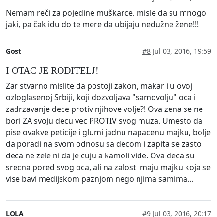
Nemam reči za pojedine muškarce, misle da su mnogo
jaki, pa čak idu do te mere da ubijaju nedužne žene!!!
Gost
#8
Jul 03, 2016, 19:59
I OTAC JE RODITELJ!
Zar stvarno mislite da postoji zakon, makar i u ovoj
ozloglasenoj Srbiji, koji dozvoljava "samovolju" oca i
zadrzavanje dece protiv njihove volje?! Ova zena se ne
bori ZA svoju decu vec PROTIV svog muza. Umesto da
pise ovakve peticije i glumi jadnu napacenu majku, bolje
da poradi na svom odnosu sa decom i zapita se zasto
deca ne zele ni da je cuju a kamoli vide. Ova deca su
srecna pored svog oca, ali na zalost imaju majku koja se
vise bavi medijskom paznjom nego njima samima...
LOLA
#9
Jul 03, 2016, 20:17