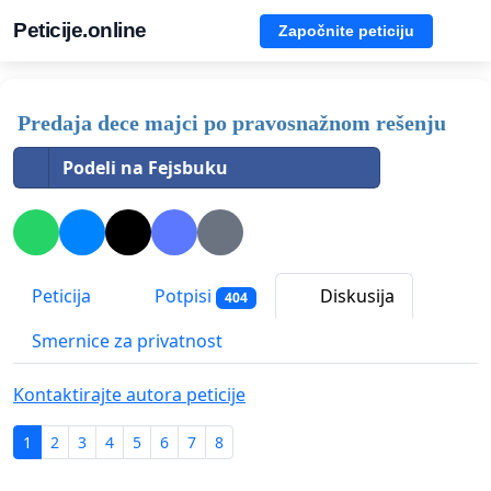
Peticije.online
Započnite peticiju
Predaja dece majci po pravosnažnom rešenju
Podeli na Fejsbuku
Peticija
Potpisi
Diskusija
404
Smernice za privatnost
Kontaktirajte autora peticije
1
2
3
4
5
6
7
8