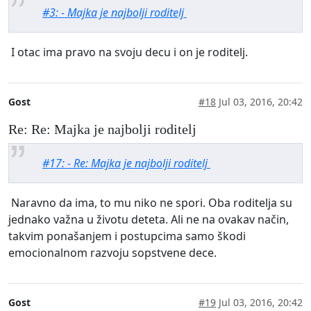
#3: - Majka je najbolji roditelj
I otac ima pravo na svoju decu i on je roditelj.
Gost
#18
Jul 03, 2016, 20:42
Re: Re: Majka je najbolji roditelj
#17: - Re: Majka je najbolji roditelj
Naravno da ima, to mu niko ne spori. Oba roditelja su
jednako važna u životu deteta. Ali ne na ovakav način,
takvim ponašanjem i postupcima samo škodi
emocionalnom razvoju sopstvene dece.
Gost
#19
Jul 03, 2016, 20:42