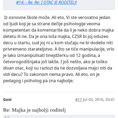
#14: - Re: Re: I OTAC JE RODITELJ!
Iz osnovne škole može. Ali eto, Vi ste verovatno jedan
od ljudi koji je sa strane dečije psihologije veoma
kompetentan da komentariše da li je neko dobra majka
detetu ili ne. Da je ona loša majka, CZSR bi joj oduzeo
decu u startu, sud joj ni u kom slučaju ne bi dodelio niti
privremeno starateljstvo. A što se tiče manipulacije, vrlo
je lako izmanipulisati tinejdžerku od 12 godina, a
četvorogodišnjaka još lakše. I još nešto, ako je toliko
divan otac, koji su razlozi da ne dozvoljava majci niti da
vidi decu? To zakonom nema pravo. Ali eto, on je
pedagog i psiholog pa zna najbolje.
Gost
#17
Jul 03, 2016, 20:41
Re: Majka je najbolji roditelj