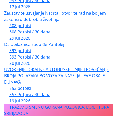
937 Potpisi / 30 dana
12 Jul 2026
Zaustavite usvajanje Nacrta i otvorite rad na boljem
zakonu o dobrobiti životinja
608 potpisi
608 Potpisi / 30 dana
29 Jul 2026
Da obilaznica zaobiđe Pantelej
593 potpisi
593 Potpisi / 30 dana
20 Jul 2026
UVOĐENJE LOKALNE AUTOBUSKE LINIJE I POVEĆANJE
BROJA POLAZAKA BG VOZA ZA NASELJA LEVE OBALE
DUNAVA
553 potpisi
553 Potpisi / 30 dana
19 Jul 2026
TRAŽIMO SMENU GORANA PUZOVIĆA, DIREKTORA
SRBIJAVODA