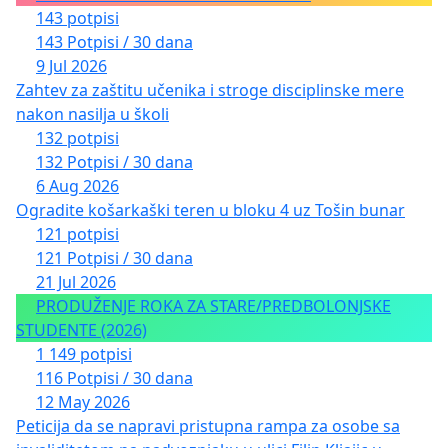
143 potpisi
143 Potpisi / 30 dana
9 Jul 2026
Zahtev za zaštitu učenika i stroge disciplinske mere
nakon nasilja u školi
132 potpisi
132 Potpisi / 30 dana
6 Aug 2026
Ogradite košarkaški teren u bloku 4 uz Tošin bunar
121 potpisi
121 Potpisi / 30 dana
21 Jul 2026
PRODUŽENJE ROKA ZA STARE/PREDBOLONJSKE
STUDENTE (2026)
1 149 potpisi
116 Potpisi / 30 dana
12 May 2026
Peticija da se napravi pristupna rampa za osobe sa