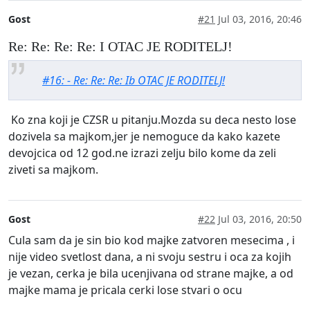
Gost
#21
Jul 03, 2016, 20:46
Re: Re: Re: Re: I OTAC JE RODITELJ!
#16: - Re: Re: Re: Ib OTAC JE RODITELJ!
Ko zna koji je CZSR u pitanju.Mozda su deca nesto lose
dozivela sa majkom,jer je nemoguce da kako kazete
devojcica od 12 god.ne izrazi zelju bilo kome da zeli
ziveti sa majkom.
Gost
#22
Jul 03, 2016, 20:50
Cula sam da je sin bio kod majke zatvoren mesecima , i
nije video svetlost dana, a ni svoju sestru i oca za kojih
je vezan, cerka je bila ucenjivana od strane majke, a od
majke mama je pricala cerki lose stvari o ocu