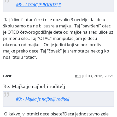
#8: - I OTAC JE RODITELJ!
Taj "divni" otac ćerki nije dozvolio 3 nedelje da ide u
školu samo da ne bi susrela majku.. Taj "savršeni" otac
je OTEO četvorogodišnje dete od majke na sred ulice uz
primenu sile.. Taj "OTAC" manipulacijom je decu
okrenuo od majke!!! On je jedini koji se bori protiv
majke preko dece! Taj "čovek" je sramota za nekog ko
nosi titulu "otac".
Gost
#11
Jul 03, 2016, 20:21
Re: Majka je najbolji roditelj
#3: - Majka je najbolji roditelj
O kakvoj vi otmici dece pisete?Deca jednostavno zele