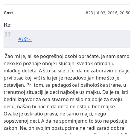
Gost
#23
Jul 03, 2016, 20:50
Re:
#19: -
Žao mi je, ali se pogrešnoj osobi obraćate. Ja sam samo
neko ko poznaje oboje i slučajni svedok otimanju
mlađeg deteta. A što se sile tiče, da ne zaboravimo da je
prvi otac koji vrši silu jer je nezadovoljan time što je
ostavljen. Pri tom, sa pedagoške i psihološke strane, u
trenutnoj situaciji je deci najbolje uz majku. Da je taj isti
bedni izgovor za oca stvarno mislio najbolje za svoju
decu, našao bi način da deca ne ostaju bez majke.
Ovake je uskratio prava, ne samo majci, nego i
sopstvenoj deci. A da ne spominjemo to što ne poštuje
zakon. Ne, on svojim postupcima ne radi zarad dobra