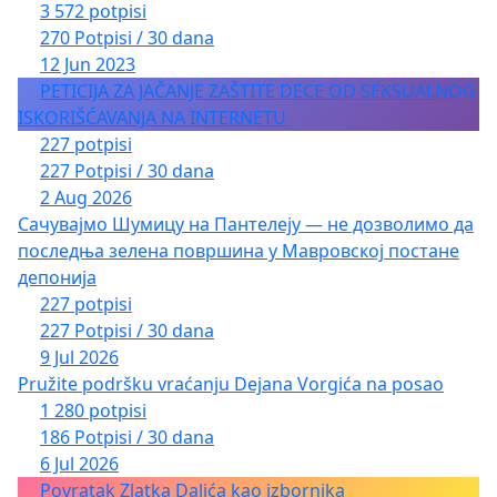
3 572 potpisi
270 Potpisi / 30 dana
12 Jun 2023
PETICIJA ZA JAČANJE ZAŠTITE DECE OD SEKSUALNOG
ISKORIŠĆAVANJA NA INTERNETU
227 potpisi
227 Potpisi / 30 dana
2 Aug 2026
Сачувајмо Шумицу на Пантелеју — не дозволимо да
последња зелена површина у Мавровској постане
депонија
227 potpisi
227 Potpisi / 30 dana
9 Jul 2026
Pružite podršku vraćanju Dejana Vorgića na posao
1 280 potpisi
186 Potpisi / 30 dana
6 Jul 2026
Povratak Zlatka Dalića kao izbornika