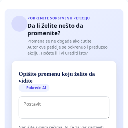
POKRENITE SOPSTVENU PETICIJU
Da li želite nešto da
promenite?
Promena se ne događa ako ćutite.
Autor ove peticije se pokrenuo i preduzeo
akciju. Hoćete li i vi uraditi isto?
Opišite promenu koju želite da
vidite
Pokreće AI
Napišite svojim rečima. AI će za vas sastaviti