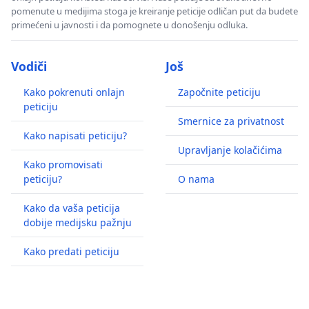
pomenute u medijima stoga je kreiranje peticije odličan put da budete
primećeni u javnosti i da pomognete u donošenju odluka.
Vodiči
Još
Kako pokrenuti onlajn
Započnite peticiju
peticiju
Smernice za privatnost
Kako napisati peticiju?
Upravljanje kolačićima
Kako promovisati
peticiju?
O nama
Kako da vaša peticija
dobije medijsku pažnju
Kako predati peticiju