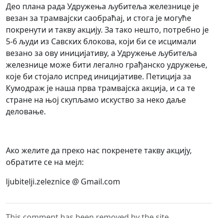
Део плана рада Удружења љубитеља железнице је
везан за трамвајски саобраћај, и стога је могуће
покренути и такву акцију. За тако нешто, потребно је
5-6 људи из Савских блокова, који би се исцимали
везано за ову иницијативу, а Удружење љубитеља
железнице може бити легално грађанско удружење,
које би стојало испред иницијативе. Петиција за
Кумодраж је наша прва трамвајска акција, и са те
стране на њој скупљамо искуство за неко даље
деловање.
Aко желите да преко нас покренете такву акцију,
обратите се на мејл:
ljubitelji.zeleznice @ Gmail.com
This comment has been removed by the site