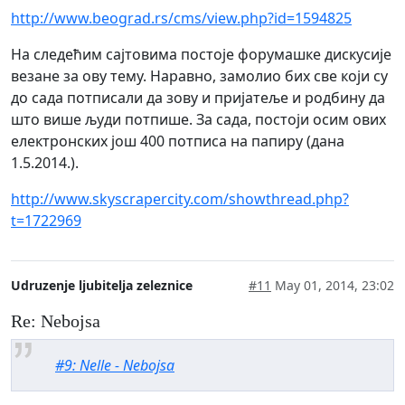
http://www.beograd.rs/cms/view.php?id=1594825
На следећим сајтовима постоје форумашке дискусије
везане за ову тему. Наравно, замолио бих све који су
до сада потписали да зову и пријатеље и родбину да
што више људи потпише. За сада, постоји осим ових
електронских још 400 потписа на папиру (дана
1.5.2014.).
http://www.skyscrapercity.com/showthread.php?
t=1722969
Udruzenje ljubitelja zeleznice
#11
May 01, 2014, 23:02
Re: Nebojsa
#9: Nelle - Nebojsa