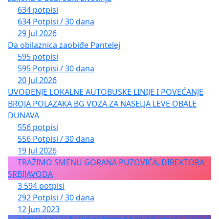
634 potpisi
634 Potpisi / 30 dana
29 Jul 2026
Da obilaznica zaobiđe Pantelej
595 potpisi
595 Potpisi / 30 dana
20 Jul 2026
UVOĐENJE LOKALNE AUTOBUSKE LINIJE I POVEĆANJE
BROJA POLAZAKA BG VOZA ZA NASELJA LEVE OBALE
DUNAVA
556 potpisi
556 Potpisi / 30 dana
19 Jul 2026
TRAŽIMO SMENU GORANA PUZOVIĆA, DIREKTORA
SRBIJAVODA
3 594 potpisi
292 Potpisi / 30 dana
12 Jun 2023