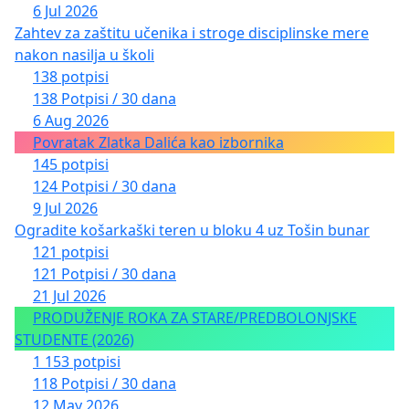
6 Jul 2026
Zahtev za zaštitu učenika i stroge disciplinske mere
nakon nasilja u školi
138 potpisi
138 Potpisi / 30 dana
6 Aug 2026
Povratak Zlatka Dalića kao izbornika
145 potpisi
124 Potpisi / 30 dana
9 Jul 2026
Ogradite košarkaški teren u bloku 4 uz Tošin bunar
121 potpisi
121 Potpisi / 30 dana
21 Jul 2026
PRODUŽENJE ROKA ZA STARE/PREDBOLONJSKE
STUDENTE (2026)
1 153 potpisi
118 Potpisi / 30 dana
12 May 2026