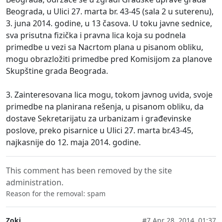
Beograda, u Ulici 27. marta br. 43-45 (sala 2 u suterenu),
3. juna 2014. godine, u 13 časova. U toku javne sednice,
sva prisutna fizička i pravna lica koja su podnela
primedbe u vezi sa Nacrtom plana u pisanom obliku,
mogu obrazložiti primedbe pred Komisijom za planove
Skupštine grada Beograda.
3. Zainteresovana lica mogu, tokom javnog uvida, svoje
primedbe na planirana rešenja, u pisanom obliku, da
dostave Sekretarijatu za urbanizam i građevinske
poslove, preko pisarnice u Ulici 27. marta br.43-45,
najkasnije do 12. maja 2014. godine.
This comment has been removed by the site
administration.
Reason for the removal: spam
Zoki
#7
Apr 28, 2014, 01:37