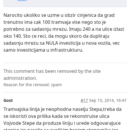
Narocito ukoliko se uzme u obzir cinjenica da grad
trenutno ima cak 100 tramvaja vise nego sto je
potrebno za sadasnju mrezu. Imaju 240 a na ulice izlazi
oko 140. Sto ce reci, da mogu skoro da dupliraju
sadasnju mrezu sa NULA investicija u nova vozila, vec
samo investicijama u infrastrukturu.
This comment has been removed by the site
administration.
Reason for the removal: spam
Gost
#17
Sep 15, 2014, 16:47
Tramvajska linija je neophodna naselju Stepa,treba da
se iskoristi ova prilika kada se rekonstruise ulica
Vojvode Stepe da produze liniju i urede odgovarajuce
stanice jer naselje sa ovolikim brojem stanovnika jos