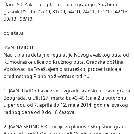
člana 50. Zakona o planiranju i izgradnji („Službeni
glasnik RS”, br. 72/09, 81/09, 64/10, 24/11, 121/12, 42/13,
50/13 i 98/13)
oglašava
JAVNI UVID U
Nacrt plana detaljne regulacije Novog avalskog puta od
Kumodraške ulice do Kružnog puta, Gradska opština
Voždovac, sa Izveštajem o strateškoj proceni uticaja
predmetnog Plana na životnu sredinu
1. JAVNI UVID obaviće se u zgradi Gradske uprave grada
Beograda, u Ulici 27. marta br. 43-45 (sala 2 u suterenu)
u periodu od 7. aprila do 12. maja 2014. godine, svakog
radnog dana od 9 do 18 časova.
2. JAVNA SEDNICA Komisije za planove Skupštine grada
Beograda, održaće se u zgradi Gradske uprave grada