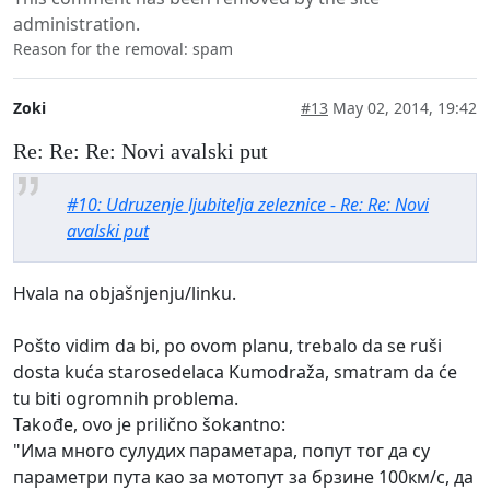
administration.
Reason for the removal: spam
Zoki
#13
May 02, 2014, 19:42
Re: Re: Re: Novi avalski put
#10: Udruzenje ljubitelja zeleznice - Re: Re: Novi
avalski put
Hvala na objašnjenju/linku.
Pošto vidim da bi, po ovom planu, trebalo da se ruši
dosta kuća starosedelaca Kumodraža, smatram da će
tu biti ogromnih problema.
Takođe, ovo je prilično šokantno:
"Има много сулудих параметара, попут тог да су
параметри пута као за мотопут за брзине 100км/с, да