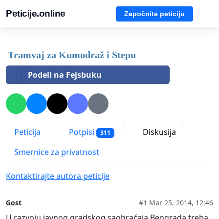
Peticije.online
Započnite peticiju
Tramvaj za Kumodraž i Stepu
Podeli na Fejsbuku
Peticija
Potpisi
Diskusija
311
Smernice za privatnost
Kontaktirajte autora peticije
Gost
#1
Mar 25, 2014, 12:46
U razvoju javnog gradskog saobraćaja Beograda treba