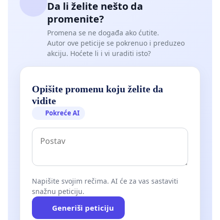
Da li želite nešto da
promenite?
Promena se ne događa ako ćutite.
Autor ove peticije se pokrenuo i preduzeo
akciju. Hoćete li i vi uraditi isto?
Opišite promenu koju želite da
vidite
Pokreće AI
Napišite svojim rečima. AI će za vas sastaviti
snažnu peticiju.
Generiši peticiju