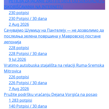
PETICIJA ZA JAČANJE ZAŠTITE DECE OD SEKSUALNOG
ISKORIŠĆAVANJA NA INTERNETU
230 potpisi
230 Potpisi / 30 dana
2 Aug 2026
Сачувајмо Шумицу на Пантелеју — не дозволимо да
последња зелена површина у Мавровској постане
депонија
228 potpisi
228 Potpisi / 30 dana
9 Jul 2026
Vratimo autobuska stajališta na relaciji Ruma-Sremska
Mitrovica
226 potpisi
226 Potpisi / 30 dana
7 Aug 2026
Pružite podršku vraćanju Dejana Vorgića na posao
1 283 potpisi
140 Potpisi / 30 dana