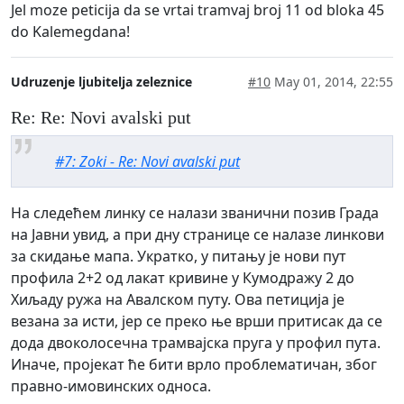
Jel moze peticija da se vrtai tramvaj broj 11 od bloka 45
do Kalemegdana!
Udruzenje ljubitelja zeleznice
#10
May 01, 2014, 22:55
Re: Re: Novi avalski put
#7: Zoki - Re: Novi avalski put
На следећем линку се налази званични позив Града
на Јавни увид, а при дну странице се налазе линкови
за скидање мапа. Укратко, у питању је нови пут
профила 2+2 од лакат кривине у Кумодражу 2 до
Хиљаду ружа на Авалском путу. Ова петиција је
везана за исти, јер се преко ње врши притисак да се
дода двоколосечна трамвајска пруга у профил пута.
Иначе, пројекат ће бити врло проблематичан, због
правно-имовинских односа.