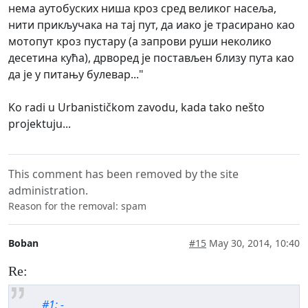
нема аутобуских ниша кроз сред великог насеља,
нити прикључака на тај пут, да иако је трасирано као
мотопут кроз пустару (а запрови руши неколико
десетина кућа), дрворед је постављен близу пута као
да је у питању булевар..."
Ko radi u Urbanističkom zavodu, kada tako nešto
projektuju...
This comment has been removed by the site
administration.
Reason for the removal: spam
Boban
#15
May 30, 2014, 10:40
Re:
#1: -