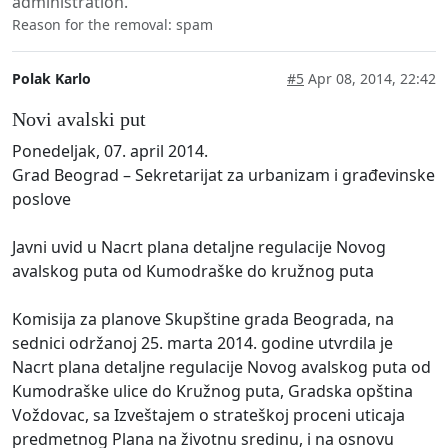
administration.
Reason for the removal: spam
Polak Karlo
#5
Apr 08, 2014, 22:42
Novi avalski put
Ponedeljak, 07. april 2014.
Grad Beograd – Sekretarijat za urbanizam i građevinske
poslove
Javni uvid u Nacrt plana detaljne regulacije Novog
avalskog puta od Kumodraške do kružnog puta
Komisija za planove Skupštine grada Beograda, na
sednici održanoj 25. marta 2014. godine utvrdila je
Nacrt plana detaljne regulacije Novog avalskog puta od
Kumodraške ulice do Kružnog puta, Gradska opština
Voždovac, sa Izveštajem o strateškoj proceni uticaja
predmetnog Plana na životnu sredinu, i na osnovu