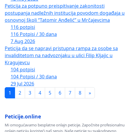
Peticija za potpuno preispitivanje zakonitosti
postupanja nadležnih institucija povodom događaja u
osnovnoj školi “Tatomir Anđelić” u Mrčajevcima
116 potpisi
116 Potpisi / 30 dana
7 Aug 2026
Peticija da se napravi pristupna rampa za osobe sa
invaliditetom na nadvoznjaku u ulici Filip Kljajic u
Kragujevcu
104 potpisi
104 Potpisi / 30 dana
29 Jul 2026
1
2
3
4
5
6
7
8
»
Peticije.online
Mi omogućavamo besplatne onlajn peticije. Započnite profesionalnu
onlajn peticiju koristeći naš servis. Naše peticije su svakodnevno