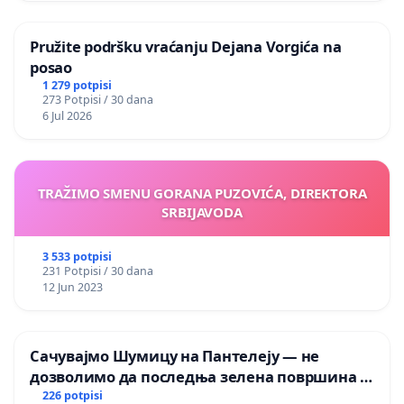
Pružite podršku vraćanju Dejana Vorgića na
posao
1 279 potpisi
273 Potpisi / 30 dana
6 Jul 2026
TRAŽIMO SMENU GORANA PUZOVIĆA, DIREKTORA
SRBIJAVODA
3 533 potpisi
231 Potpisi / 30 dana
12 Jun 2023
Сачувајмо Шумицу на Пантелеју — не
дозволимо да последња зелена површина у
Мавровској постане депонија
226 potpisi