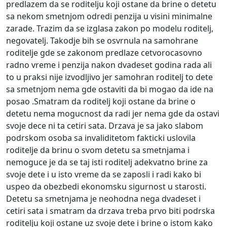
predlazem da se roditelju koji ostane da brine o detetu
sa nekom smetnjom odredi penzija u visini minimalne
zarade. Trazim da se izglasa zakon po modelu roditelj,
negovatelj. Takodje bih se osvrnula na samohrane
roditelje gde se zakonom predlaze cetvorocasovno
radno vreme i penzija nakon dvadeset godina rada ali
to u praksi nije izvodljivo jer samohran roditelj to dete
sa smetnjom nema gde ostaviti da bi mogao da ide na
posao .Smatram da roditelj koji ostane da brine o
detetu nema mogucnost da radi jer nema gde da ostavi
svoje dece ni ta cetiri sata. Drzava je sa jako slabom
podrskom osoba sa invaliditetom fakticki uslovila
roditelje da brinu o svom detetu sa smetnjama i
nemoguce je da se taj isti roditelj adekvatno brine za
svoje dete i u isto vreme da se zaposli i radi kako bi
uspeo da obezbedi ekonomsku sigurnost u starosti.
Detetu sa smetnjama je neohodna nega dvadeset i
cetiri sata i smatram da drzava treba prvo biti podrska
roditelju koji ostane uz svoje dete i brine o istom kako