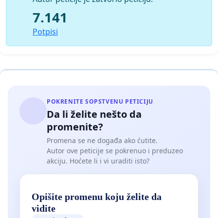
7.141
Potpisi
POKRENITE SOPSTVENU PETICIJU
Da li želite nešto da
promenite?
Promena se ne događa ako ćutite.
Autor ove peticije se pokrenuo i preduzeo
akciju. Hoćete li i vi uraditi isto?
Opišite promenu koju želite da
vidite