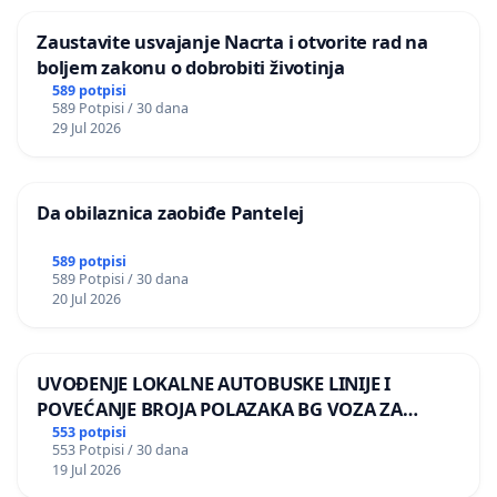
Zaustavite usvajanje Nacrta i otvorite rad na
boljem zakonu o dobrobiti životinja
589 potpisi
589 Potpisi / 30 dana
29 Jul 2026
Da obilaznica zaobiđe Pantelej
589 potpisi
589 Potpisi / 30 dana
20 Jul 2026
UVOĐENJE LOKALNE AUTOBUSKE LINIJE I
POVEĆANJE BROJA POLAZAKA BG VOZA ZA
NASELJA LEVE OBALE DUNAVA
553 potpisi
553 Potpisi / 30 dana
19 Jul 2026