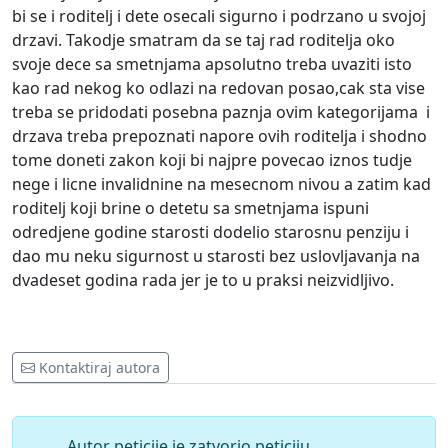
bi se i roditelj i dete osecali sigurno i podrzano u svojoj
drzavi. Takodje smatram da se taj rad roditelja oko
svoje dece sa smetnjama apsolutno treba uvaziti isto
kao rad nekog ko odlazi na redovan posao,cak sta vise
treba se pridodati posebna paznja ovim kategorijama i
drzava treba prepoznati napore ovih roditelja i shodno
tome doneti zakon koji bi najpre povecao iznos tudje
nege i licne invalidnine na mesecnom nivou a zatim kad
roditelj koji brine o detetu sa smetnjama ispuni
odredjene godine starosti dodelio starosnu penziju i
dao mu neku sigurnost u starosti bez uslovljavanja na
dvadeset godina rada jer je to u praksi neizvidljivo.
Kontaktiraj autora
Autor peticije je zatvorio peticiju.