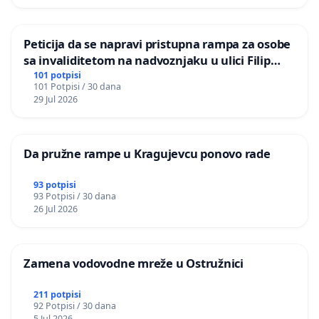
Peticija da se napravi pristupna rampa za osobe
sa invaliditetom na nadvoznjaku u ulici Filip
Kljajic u Kragujevcu
101 potpisi
101 Potpisi / 30 dana
29 Jul 2026
Da pružne rampe u Kragujevcu ponovo rade
93 potpisi
93 Potpisi / 30 dana
26 Jul 2026
Zamena vodovodne mreže u Ostružnici
211 potpisi
92 Potpisi / 30 dana
5 Jul 2026