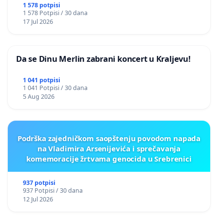
1 578 potpisi
1 578 Potpisi / 30 dana
17 Jul 2026
Da se Dinu Merlin zabrani koncert u Kraljevu!
1 041 potpisi
1 041 Potpisi / 30 dana
5 Aug 2026
Podrška zajedničkom saopštenju povodom napada
na Vladimira Arsenijevića i sprečavanja
komemoracije žrtvama genocida u Srebrenici
937 potpisi
937 Potpisi / 30 dana
12 Jul 2026