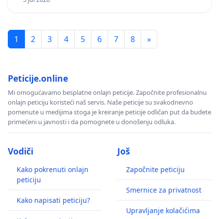
1
2
3
4
5
6
7
8
»
Peticije.online
Mi omogućavamo besplatne onlajn peticije. Započnite profesionalnu
onlajn peticiju koristeći naš servis. Naše peticije su svakodnevno
pomenute u medijima stoga je kreiranje peticije odličan put da budete
primećeni u javnosti i da pomognete u donošenju odluka.
Vodiči
Još
Kako pokrenuti onlajn
Započnite peticiju
peticiju
Smernice za privatnost
Kako napisati peticiju?
Upravljanje kolačićima