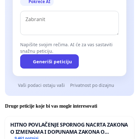
Pokreće AI
Napišite svojim rečima. AI će za vas sastaviti
snažnu peticiju.
Generiši peticiju
Vaši podaci ostaju vaši
Privatnost po dizajnu
Druge peticije koje bi vas mogle interesovati
HITNO POVLAČENJE SPORNOG NACRTA ZAKONA
O IZMENAMA I DOPUNAMA ZAKONA O
DOBROBITI ŽIVOTINJA
9 461 potpisi