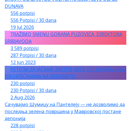
DUNAVA
556 potpisi
556 Potpisi / 30 dana
19 Jul 2026
TRAŽIMO SMENU GORANA PUZOVIĆA, DIREKTORA
SRBIJAVODA
3 589 potpisi
287 Potpisi / 30 dana
12 Jun 2023
PETICIJA ZA JAČANJE ZAŠTITE DECE OD SEKSUALNOG
ISKORIŠĆAVANJA NA INTERNETU
230 potpisi
230 Potpisi / 30 dana
2 Aug 2026
Сачувајмо Шумицу на Пантелеју — не дозволимо да
последња зелена површина у Мавровској постане
депонија
228 potpisi