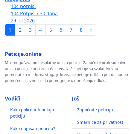
104 potpisi
104 Potpisi / 30 dana
29 Jul 2026
1
2
3
4
5
6
7
8
»
Peticije.online
Mi omogućavamo besplatne onlajn peticije. Započnite profesionalnu
onlajn peticiju koristeći naš servis. Naše peticije su svakodnevno
pomenute u medijima stoga je kreiranje peticije odličan put da budete
primećeni u javnosti i da pomognete u donošenju odluka.
Vodiči
Još
Kako pokrenuti onlajn
Započnite peticiju
peticiju
Smernice za privatnost
Kako napisati peticiju?