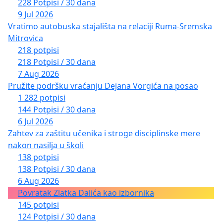
228 Potpisi / 30 dana
9 Jul 2026
Vratimo autobuska stajališta na relaciji Ruma-Sremska
Mitrovica
218 potpisi
218 Potpisi / 30 dana
7 Aug 2026
Pružite podršku vraćanju Dejana Vorgića na posao
1 282 potpisi
144 Potpisi / 30 dana
6 Jul 2026
Zahtev za zaštitu učenika i stroge disciplinske mere
nakon nasilja u školi
138 potpisi
138 Potpisi / 30 dana
6 Aug 2026
Povratak Zlatka Dalića kao izbornika
145 potpisi
124 Potpisi / 30 dana