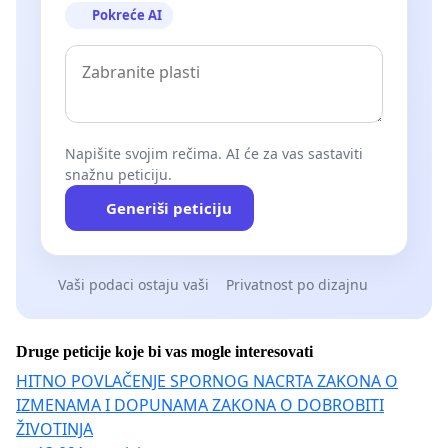
Pokreće AI
Napišite svojim rečima. AI će za vas sastaviti
snažnu peticiju.
Generiši peticiju
Vaši podaci ostaju vaši
Privatnost po dizajnu
Druge peticije koje bi vas mogle interesovati
HITNO POVLAČENJE SPORNOG NACRTA ZAKONA O
IZMENAMA I DOPUNAMA ZAKONA O DOBROBITI
ŽIVOTINJA