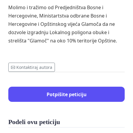
Molimo i tražimo od Predjedništva Bosne i
Hercegovine, Ministartstva odbrane Bosne i
Hercegovine i Opštinskog vijeća Glamoča da ne
dozvole izgradnju Lokalnog poligona obuke i
strelišta "Glamoč" na oko 10% teritorije Opštine.
Kontaktiraj autora
Potpišite peticiju
Podeli ovu peticiju