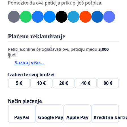
Pomozite da ova peticija prikupi još potpisa.
Plaćeno reklamiranje
Peticije.online će oglašavati ovu peticiju među
3,000
ljudi.
Saznaj više...
Izaberite svoj budžet
5 €
10 €
20 €
40 €
80 €
Način plaćanja
PayPal
Google Pay
Apple Pay
Kreditna karti