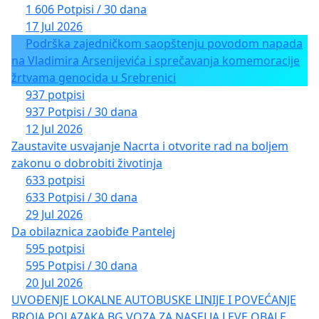
1 606 Potpisi / 30 dana
17 Jul 2026
Podrška zajedničkom saopštenju povodom napada
na Vladimira Arsenijevića i sprečavanja komemoracije
žrtvama genocida u Srebrenici
937 potpisi
937 Potpisi / 30 dana
12 Jul 2026
Zaustavite usvajanje Nacrta i otvorite rad na boljem
zakonu o dobrobiti životinja
633 potpisi
633 Potpisi / 30 dana
29 Jul 2026
Da obilaznica zaobiđe Pantelej
595 potpisi
595 Potpisi / 30 dana
20 Jul 2026
UVOĐENJE LOKALNE AUTOBUSKE LINIJE I POVEĆANJE
BROJA POLAZAKA BG VOZA ZA NASELJA LEVE OBALE