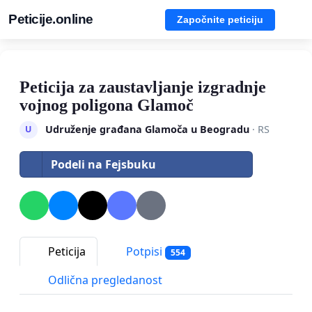
Peticije.online
Započnite peticiju
Peticija za zaustavljanje izgradnje
vojnog poligona Glamoč
Udruženje građana Glamoča u Beogradu
· RS
U
Podeli na Fejsbuku
Peticija
Potpisi
554
Odlična pregledanost