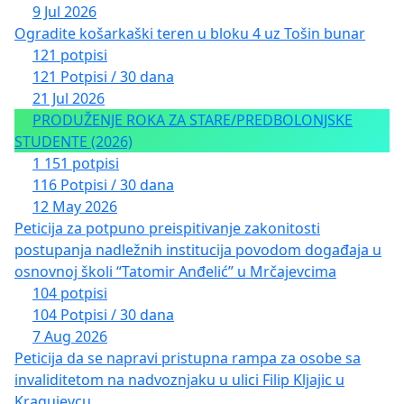
9 Jul 2026
Ogradite košarkaški teren u bloku 4 uz Tošin bunar
121 potpisi
121 Potpisi / 30 dana
21 Jul 2026
PRODUŽENJE ROKA ZA STARE/PREDBOLONJSKE
STUDENTE (2026)
1 151 potpisi
116 Potpisi / 30 dana
12 May 2026
Peticija za potpuno preispitivanje zakonitosti
postupanja nadležnih institucija povodom događaja u
osnovnoj školi “Tatomir Anđelić” u Mrčajevcima
104 potpisi
104 Potpisi / 30 dana
7 Aug 2026
Peticija da se napravi pristupna rampa za osobe sa
invaliditetom na nadvoznjaku u ulici Filip Kljajic u
Kragujevcu