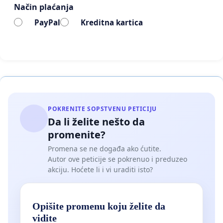
Način plaćanja
PayPal
Kreditna kartica
POKRENITE SOPSTVENU PETICIJU
Da li želite nešto da
promenite?
Promena se ne događa ako ćutite.
Autor ove peticije se pokrenuo i preduzeo
akciju. Hoćete li i vi uraditi isto?
Opišite promenu koju želite da
vidite