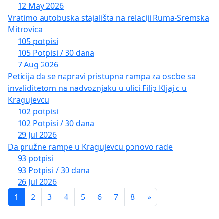
12 May 2026
Vratimo autobuska stajališta na relaciji Ruma-Sremska
Mitrovica
105 potpisi
105 Potpisi / 30 dana
7 Aug 2026
Peticija da se napravi pristupna rampa za osobe sa
invaliditetom na nadvoznjaku u ulici Filip Kljajic u
Kragujevcu
102 potpisi
102 Potpisi / 30 dana
29 Jul 2026
Da pružne rampe u Kragujevcu ponovo rade
93 potpisi
93 Potpisi / 30 dana
26 Jul 2026
1
2
3
4
5
6
7
8
»