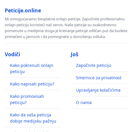
Peticije.online
Mi omogućavamo besplatne onlajn peticije. Započnite profesionalnu
onlajn peticiju koristeći naš servis. Naše peticije su svakodnevno
pomenute u medijima stoga je kreiranje peticije odličan put da budete
primećeni u javnosti i da pomognete u donošenju odluka.
Vodiči
Još
Kako pokrenuti onlajn
Započnite peticiju
peticiju
Smernice za privatnost
Kako napisati peticiju?
Upravljanje kolačićima
Kako promovisati
peticiju?
O nama
Kako da vaša peticija
dobije medijsku pažnju