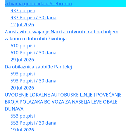
žrtvama genocida u Srebrenici
937 potpisi
937 Potpisi / 30 dana
12 Jul 2026
Zaustavite usvajanje Nacrta i otvorite rad na boljem
zakonu o dobrobiti životinja
610 potpisi
610 Potpisi / 30 dana
29 Jul 2026
Da obilaznica zaobiđe Pantelej
593 potpisi
593 Potpisi / 30 dana
20 Jul 2026
UVOĐENJE LOKALNE AUTOBUSKE LINIJE I POVEĆANJE
BROJA POLAZAKA BG VOZA ZA NASELJA LEVE OBALE
DUNAVA
553 potpisi
553 Potpisi / 30 dana
19 Jul 2026