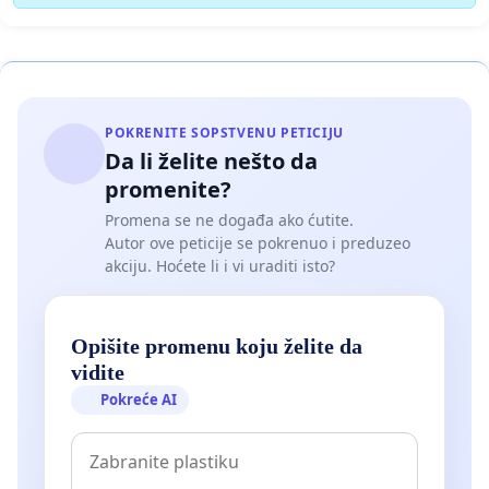
POKRENITE SOPSTVENU PETICIJU
Da li želite nešto da
promenite?
Promena se ne događa ako ćutite.
Autor ove peticije se pokrenuo i preduzeo
akciju. Hoćete li i vi uraditi isto?
Opišite promenu koju želite da
vidite
Pokreće AI