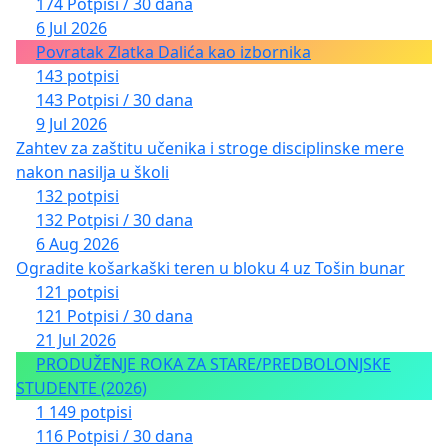
174 Potpisi / 30 dana
6 Jul 2026
Povratak Zlatka Dalića kao izbornika
143 potpisi
143 Potpisi / 30 dana
9 Jul 2026
Zahtev za zaštitu učenika i stroge disciplinske mere
nakon nasilja u školi
132 potpisi
132 Potpisi / 30 dana
6 Aug 2026
Ogradite košarkaški teren u bloku 4 uz Tošin bunar
121 potpisi
121 Potpisi / 30 dana
21 Jul 2026
PRODUŽENJE ROKA ZA STARE/PREDBOLONJSKE
STUDENTE (2026)
1 149 potpisi
116 Potpisi / 30 dana