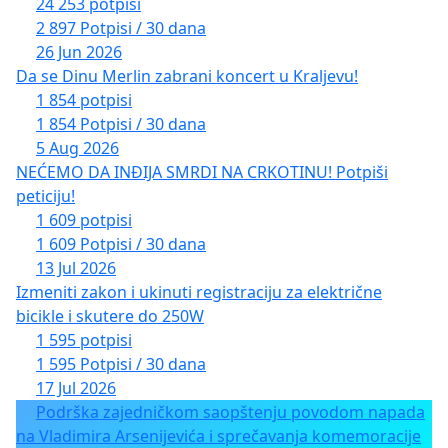
24 253 potpisi
2 897 Potpisi / 30 dana
26 Jun 2026
Da se Dinu Merlin zabrani koncert u Kraljevu!
1 854 potpisi
1 854 Potpisi / 30 dana
5 Aug 2026
NEĆEMO DA INĐIJA SMRDI NA CRKOTINU! Potpiši
peticiju!
1 609 potpisi
1 609 Potpisi / 30 dana
13 Jul 2026
Izmeniti zakon i ukinuti registraciju za električne
bicikle i skutere do 250W
1 595 potpisi
1 595 Potpisi / 30 dana
17 Jul 2026
Podrška zajedničkom saopštenju povodom napada
na Vladimira Arsenijevića i sprečavanja komemoracije