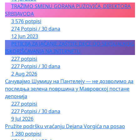
TRAŽIMO SMENU GORANA PUZOVIĆA, DIREKTORA
SRBIJAVODA
3 576 potpisi
274 Potpisi / 30 dana
12 Jun 2023
PETICIJA ZA JAČANJE ZAŠTITE DECE OD SEKSUALNOG
ISKORIŠĆAVANJA NA INTERNETU
227 potpisi
227 Potpisi / 30 dana
2 Aug 2026
Сачувајмо Шумицу на Пантелеју — не дозволимо да
последња зелена површина у Мавровској постане
депонија
227 potpisi
227 Potpisi / 30 dana
9 Jul 2026
Pružite podršku vraćanju Dejana Vorgića na posao
1 280 potpisi