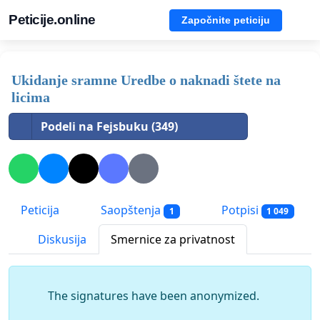
Peticije.online
Započnite peticiju
Ukidanje sramne Uredbe o naknadi štete na
licima
Podeli na Fejsbuku (349)
Peticija
Saopštenja
Potpisi
1
1 049
Diskusija
Smernice za privatnost
The signatures have been anonymized.