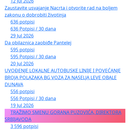
12 Jul 2026
Zaustavite usvajanje Nacrta i otvorite rad na boljem
zakonu o dobrobiti životinja
636 potpisi
636 Potpisi / 30 dana
29 Jul 2026
Da obilaznica zaobiđe Pantelej
595 potpisi
595 Potpisi / 30 dana
20 Jul 2026
UVOĐENJE LOKALNE AUTOBUSKE LINIJE I POVEĆANJE
BROJA POLAZAKA BG VOZA ZA NASELJA LEVE OBALE
DUNAVA
556 potpisi
556 Potpisi / 30 dana
19 Jul 2026
TRAŽIMO SMENU GORANA PUZOVIĆA, DIREKTORA
SRBIJAVODA
3 596 potpisi