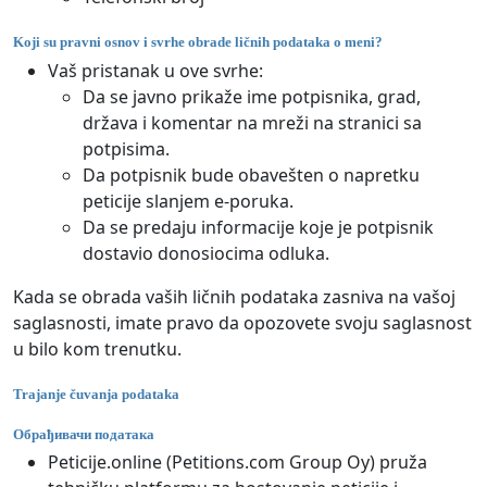
Koji su pravni osnov i svrhe obrade ličnih podataka o meni?
Vaš pristanak u ove svrhe:
Da se javno prikaže ime potpisnika, grad,
država i komentar na mreži na stranici sa
potpisima.
Da potpisnik bude obavešten o napretku
peticije slanjem e-poruka.
Da se predaju informacije koje je potpisnik
dostavio donosiocima odluka.
Kada se obrada vaših ličnih podataka zasniva na vašoj
saglasnosti, imate pravo da opozovete svoju saglasnost
u bilo kom trenutku.
Trajanje čuvanja podataka
Обрађивачи података
Peticije.online (Petitions.com Group Oy) pruža