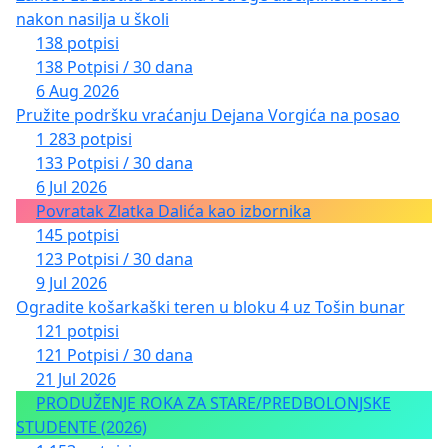
nakon nasilja u školi
138 potpisi
138 Potpisi / 30 dana
6 Aug 2026
Pružite podršku vraćanju Dejana Vorgića na posao
1 283 potpisi
133 Potpisi / 30 dana
6 Jul 2026
Povratak Zlatka Dalića kao izbornika
145 potpisi
123 Potpisi / 30 dana
9 Jul 2026
Ogradite košarkaški teren u bloku 4 uz Tošin bunar
121 potpisi
121 Potpisi / 30 dana
21 Jul 2026
PRODUŽENJE ROKA ZA STARE/PREDBOLONJSKE
STUDENTE (2026)