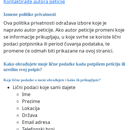
Kontaktirajte autora peticije
Izmene politike privatnosti
Ova politika privatnosti odražava izbore koje je
napravio autor peticije. Ako autor peticije promeni koje
se informacije prikupljaju, u koje svrhe se koriste lični
podaci potpisnika ili period čuvanja podataka, te
promene će odmah biti prikazane na ovoj stranici.
Kako obrađujete moje lične podatke kada potpišem peticiju ili
uredim svoj potpis?
Koje lične podatke o meni obrađujete i kako ih prikupljate?
Lični podaci koje sami dajete
Ime
Prezime
Lokacija
Država
Email adresa
Telefonski broj