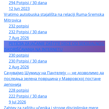
294 Potpisi / 30 dana
12 Jun 2023
Vratimo autobuska stajališta na relaciji Ruma-Sremska
Mitrovica
232 potpisi
232 Potpisi / 30 dana
7 Aug 2026
PETICIJA ZA JAČANJE ZAŠTITE DECE OD SEKSUALNOG
ISKORIŠĆAVANJA NA INTERNETU
230 potpisi
230 Potpisi / 30 dana
2 Aug 2026
Сачувајмо Шумицу на Пантелеју — не дозволимо да
последња зелена површина у Мавровској постане
депонија
228 potpisi
222 Potpisi / 30 dana
9 Jul 2026
Zahtev za zaštitu učenika i stroge disciplinske mere