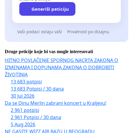
Generiši peticiju
Vaši podaci ostaju vaši
Privatnost po dizajnu
Druge peticije koje bi vas mogle interesovati
HITNO POVLAČENJE SPORNOG NACRTA ZAKONA O
IZMENAMA I DOPUNAMA ZAKONA O DOBROBITI
ŽIVOTINJA
13 683 potpisi
13 683 Potpisi / 30 dana
30 Jul 2026
Da se Dinu Merlin zabrani koncert u Kraljevu!
2 961 potpisi
2 961 Potpisi / 30 dana
5 Aug 2026
NE GASITE WIZZ AIR BAZU U BEOGRADU