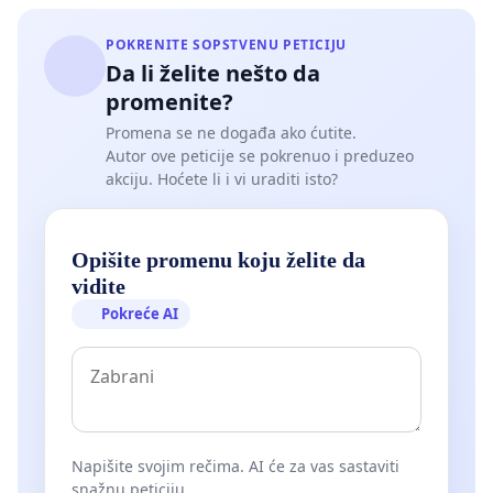
POKRENITE SOPSTVENU PETICIJU
Da li želite nešto da
promenite?
Promena se ne događa ako ćutite.
Autor ove peticije se pokrenuo i preduzeo
akciju. Hoćete li i vi uraditi isto?
Opišite promenu koju želite da
vidite
Pokreće AI
Napišite svojim rečima. AI će za vas sastaviti
snažnu peticiju.