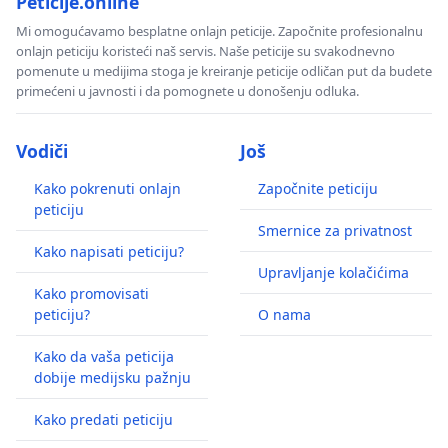
Peticije.online
Mi omogućavamo besplatne onlajn peticije. Započnite profesionalnu
onlajn peticiju koristeći naš servis. Naše peticije su svakodnevno
pomenute u medijima stoga je kreiranje peticije odličan put da budete
primećeni u javnosti i da pomognete u donošenju odluka.
Vodiči
Još
Kako pokrenuti onlajn
Započnite peticiju
peticiju
Smernice za privatnost
Kako napisati peticiju?
Upravljanje kolačićima
Kako promovisati
peticiju?
O nama
Kako da vaša peticija
dobije medijsku pažnju
Kako predati peticiju