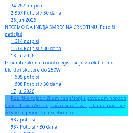
24 267 potpisi
2 867 Potpisi / 30 dana
26 Jun 2026
NEĆEMO DA INĐIJA SMRDI NA CRKOTINU! Potpiši
peticiju!
1 614 potpisi
1 614 Potpisi / 30 dana
13 Jul 2026
Izmeniti zakon i ukinuti registraciju za električne
bicikle i skutere do 250W
1 608 potpisi
1 608 Potpisi / 30 dana
17 Jul 2026
Podrška zajedničkom saopštenju povodom napada
na Vladimira Arsenijevića i sprečavanja komemoracije
žrtvama genocida u Srebrenici
937 potpisi
937 Potpisi / 30 dana