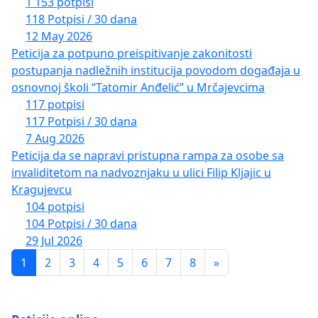
1 153 potpisi
118 Potpisi / 30 dana
12 May 2026
Peticija za potpuno preispitivanje zakonitosti
postupanja nadležnih institucija povodom događaja u
osnovnoj školi “Tatomir Anđelić” u Mrčajevcima
117 potpisi
117 Potpisi / 30 dana
7 Aug 2026
Peticija da se napravi pristupna rampa za osobe sa
invaliditetom na nadvoznjaku u ulici Filip Kljajic u
Kragujevcu
104 potpisi
104 Potpisi / 30 dana
29 Jul 2026
1
2
3
4
5
6
7
8
»