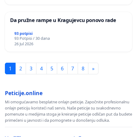
Da pružne rampe u Kragujevcu ponovo rade
93 potpisi
93 Potpisi / 30 dana
26 Jul 2026
1
2
3
4
5
6
7
8
»
Peticije.online
Mi omogućavamo besplatne onlajn peticije. Započnite profesionalnu
onlajn peticiju koristeći naš servis. Naše peticije su svakodnevno
pomenute u medijima stoga je kreiranje peticije odličan put da budete
primećeni u javnosti i da pomognete u donošenju odluka.