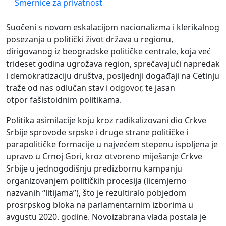
Smernice za privatnost
Suočeni s novom eskalacijom nacionalizma i klerikalnog
posezanja u politički život država u regionu,
dirigovanog iz beogradske političke centrale, koja već
trideset godina ugrožava region, sprečavajući napredak
i demokratizaciju društva, posljednji događaji na Cetinju
traže od nas odlučan stav i odgovor, te jasan
otpor fašistoidnim politikama.
Politika asimilacije koju kroz radikalizovani dio Crkve
Srbije sprovode srpske i druge strane političke i
parapolitičke formacije u najvećem stepenu ispoljena je
upravo u Crnoj Gori, kroz otvoreno miješanje Crkve
Srbije u jednogodišnju predizbornu kampanju
organizovanjem političkih procesija (licemjerno
nazvanih “litijama”), što je rezultiralo pobjedom
prosrpskog bloka na parlamentarnim izborima u
avgustu 2020. godine. Novoizabrana vlada postala je