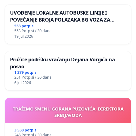
UVOĐENJE LOKALNE AUTOBUSKE LINIJE I
POVEĆANJE BROJA POLAZAKA BG VOZA ZA
NASELJA LEVE OBALE DUNAVA
553 potpisi
553 Potpisi / 30 dana
19 Jul 2026
Pružite podršku vraćanju Dejana Vorgića na
posao
1 279 potpisi
251 Potpisi / 30 dana
6 Jul 2026
TRAŽIMO SMENU GORANA PUZOVIĆA, DIREKTORA
SRBIJAVODA
3 550 potpisi
248 Potpisi / 30 dana