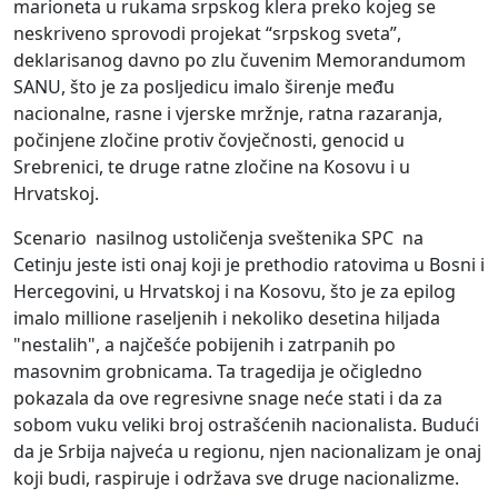
marioneta u rukama srpskog klera preko kojeg se
neskriveno sprovodi projekat “srpskog sveta”,
deklarisanog davno po zlu čuvenim Memorandumom
SANU, što je za posljedicu imalo širenje među
nacionalne, rasne i vjerske mržnje, ratna razaranja,
počinjene zločine protiv čovječnosti, genocid u
Srebrenici, te druge ratne zločine na Kosovu i u
Hrvatskoj.
Scenario nasilnog ustoličenja sveštenika SPC na
Cetinju jeste isti onaj koji je prethodio ratovima u Bosni i
Hercegovini, u Hrvatskoj i na Kosovu, što je za epilog
imalo millione raseljenih i nekoliko desetina hiljada
"nestalih", a najčešće pobijenih i zatrpanih po
masovnim grobnicama. Ta tragedija je očigledno
pokazala da ove regresivne snage neće stati i da za
sobom vuku veliki broj ostrašćenih nacionalista. Budući
da je Srbija najveća u regionu, njen nacionalizam je onaj
koji budi, raspiruje i održava sve druge nacionalizme.