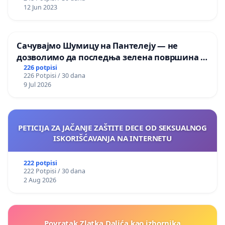
12 Jun 2023
Сачувајмо Шумицу на Пантелеју — не
дозволимо да последња зелена површина у
Мавровској постане депонија
226 potpisi
226 Potpisi / 30 dana
9 Jul 2026
PETICIJA ZA JAČANJE ZAŠTITE DECE OD SEKSUALNOG
ISKORIŠĆAVANJA NA INTERNETU
222 potpisi
222 Potpisi / 30 dana
2 Aug 2026
Povratak Zlatka Dalića kao izbornika