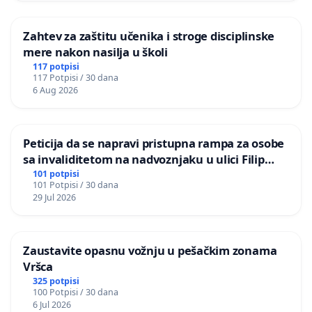
Zahtev za zaštitu učenika i stroge disciplinske
mere nakon nasilja u školi
117 potpisi
117 Potpisi / 30 dana
6 Aug 2026
Peticija da se napravi pristupna rampa za osobe
sa invaliditetom na nadvoznjaku u ulici Filip
Kljajic u Kragujevcu
101 potpisi
101 Potpisi / 30 dana
29 Jul 2026
Zaustavite opasnu vožnju u pešačkim zonama
Vršca
325 potpisi
100 Potpisi / 30 dana
6 Jul 2026