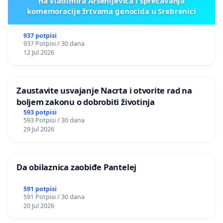
na Vladimira Arsenijevića i sprečavanja
komemoracije žrtvama genocida u Srebrenici
937 potpisi
937 Potpisi / 30 dana
12 Jul 2026
Zaustavite usvajanje Nacrta i otvorite rad na
boljem zakonu o dobrobiti životinja
593 potpisi
593 Potpisi / 30 dana
29 Jul 2026
Da obilaznica zaobiđe Pantelej
591 potpisi
591 Potpisi / 30 dana
20 Jul 2026