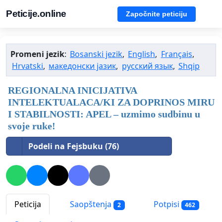
Peticije.online
Započnite peticiju
Promeni jezik
:
Bosanski jezik
,
English
,
Français
,
Hrvatski
,
македонски јазик
,
русский язык
,
Shqip
REGIONALNA INICIJATIVA
INTELEKTUALACA/KI ZA DOPRINOS MIRU
I STABILNOSTI: APEL – uzmimo sudbinu u
svoje ruke!
Podeli na Fejsbuku (76)
Peticija
Saopštenja
Potpisi
2
462