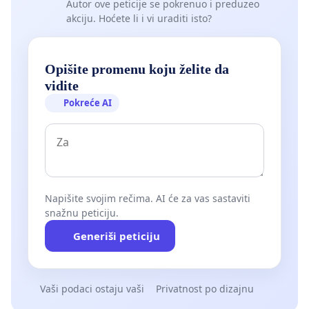
Autor ove peticije se pokrenuo i preduzeo
širenja međusobne mržnje i grade međusobnu
akciju. Hoćete li i vi uraditi isto?
solidarnost i prijateljstvo;
Regionu i Balkanu su potrebni mir, međuvjersko i
međunacionalno uvažavanje, poštovanje
Opišite promenu koju želite da
međunarodnog prava, demokratije, vladavina
vidite
prava, ljudskih i manjinskih prava; kulturno i
Pokreće AI
ekonomsko partnerstvo i saradnja.
Svijet ide naprijed, neće nas čekati. Uklanjanje nazadnih,
ratničkih politika dominacije i izgradnja politike mira i
saradnje otvaranje je puta u našu budućnost i
budućnost narednih generacija.
Napišite svojim rečima. AI će za vas sastaviti
snažnu peticiju.
Potpisnici Regionalne inicijative intelektualaca za
doprinos miru i stabilnosti:
Generiši peticiju
Vaši podaci ostaju vaši
Privatnost po dizajnu