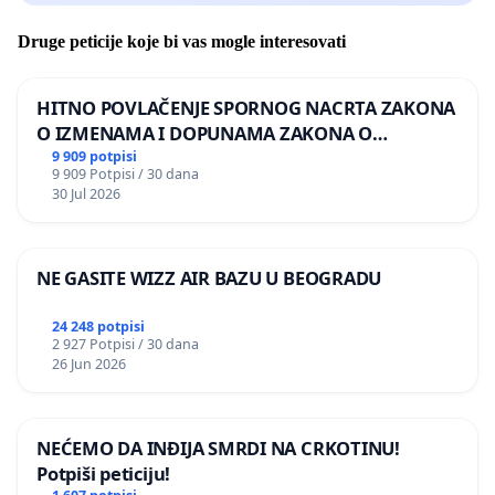
Druge peticije koje bi vas mogle interesovati
HITNO POVLAČENJE SPORNOG NACRTA ZAKONA
O IZMENAMA I DOPUNAMA ZAKONA O
DOBROBITI ŽIVOTINJA
9 909 potpisi
9 909 Potpisi / 30 dana
30 Jul 2026
NE GASITE WIZZ AIR BAZU U BEOGRADU
24 248 potpisi
2 927 Potpisi / 30 dana
26 Jun 2026
NEĆEMO DA INĐIJA SMRDI NA CRKOTINU!
Potpiši peticiju!