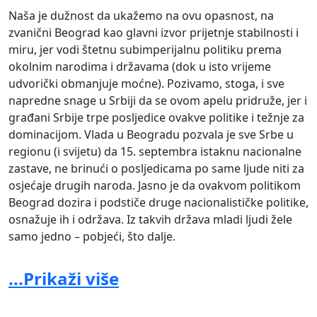
Naša je dužnost da ukažemo na ovu opasnost, na
zvanični Beograd kao glavni izvor prijetnje stabilnosti i
miru, jer vodi štetnu subimperijalnu politiku prema
okolnim narodima i državama (dok u isto vrijeme
udvorički obmanjuje moćne). Pozivamo, stoga, i sve
napredne snage u Srbiji da se ovom apelu pridruže, jer i
građani Srbije trpe posljedice ovakve politike i težnje za
dominacijom. Vlada u Beogradu pozvala je sve Srbe u
regionu (i svijetu) da 15. septembra istaknu nacionalne
zastave, ne brinući o posljedicama po same ljude niti za
osjećaje drugih naroda. Jasno je da ovakvom politikom
Beograd dozira i podstiče druge nacionalističke politike,
osnažuje ih i održava. Iz takvih država mladi ljudi žele
samo jedno – pobjeći, što dalje.
Ovoj nacionalističkoj homogenizaciji i održavanju takve
...Prikaži više
politike treba reći odlučno NE.
Pozivamo vlade i institucije država u regionu koje