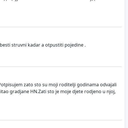
esti struvni kadar a otpustiti pojedine .
tpisujem zato sto su moji roditelji godinama odvajali
itao gradjane HN.Zati sto je moje djete rodjeno u njoj,