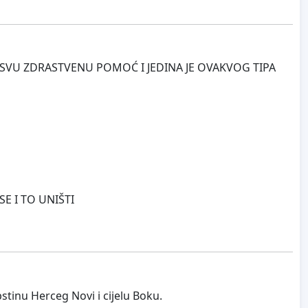
ŽA SVU ZDRASTVENU POMOĆ I JEDINA JE OVAKVOG TIPA
E I TO UNIŠTI
stinu Herceg Novi i cijelu Boku.