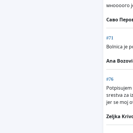
мноооого ј
Саво Перо
#71
Bolnica je p
Ana Bozovi
#76
Potpisujem 
srestva za i
jer se moj ot
Zeljka Kriv