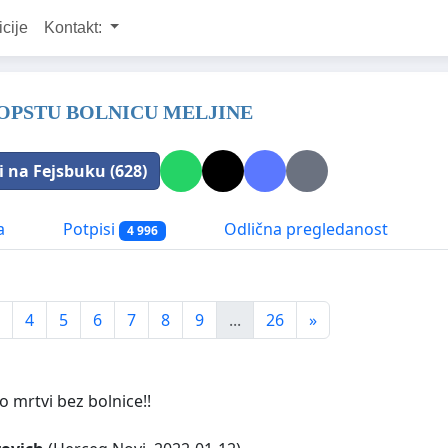
icije
Kontakt:
 OPSTU BOLNICU MELJINE
i na Fejsbuku (628)
a
Potpisi
Odlična pregledanost
4 996
4
5
6
7
8
9
...
26
»
o mrtvi bez bolnice!!