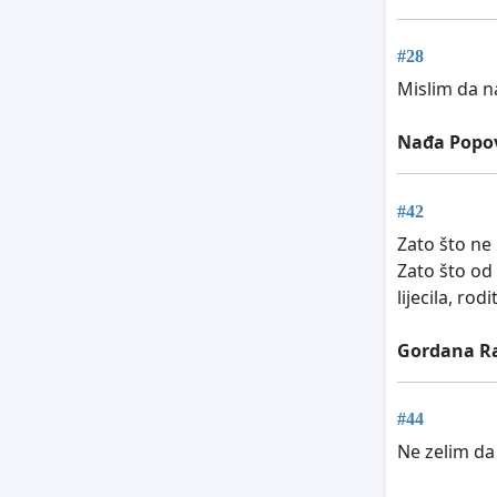
#28
Mislim da n
Nađa Popo
#42
Zato što ne
Zato što od 
lijecila, rodit
Gordana R
#44
Ne zelim da 