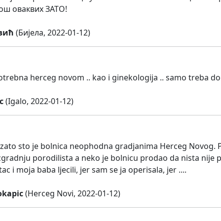
ош оваквих ЗАТО!
вић
(Бијела, 2022-01-12)
otrebna herceg novom .. kao i ginekologija .. samo treba dob
c
(Igalo, 2022-01-12)
zato sto je bolnica neophodna gradjanima Herceg Novog. Po
zgradnju porodilista a neko je bolnicu prodao da nista nije p
ac i moja baba ljecili, jer sam se ja operisala, jer ....
okapic
(Herceg Novi, 2022-01-12)