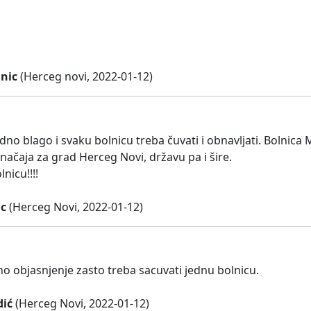
inic
(Herceg novi, 2022-01-12)
edno blago i svaku bolnicu treba čuvati i obnavljati. Bolnica 
načaja za grad Herceg Novi, državu pa i šire.
nicu!!!!
c
(Herceg Novi, 2022-01-12)
no objasnjenje zasto treba sacuvati jednu bolnicu.
ić
(Herceg Novi, 2022-01-12)