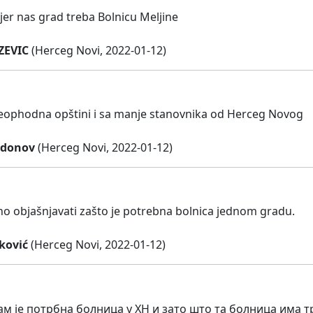
jer nas grad treba Bolnicu Meljine
ZEVIC
(Herceg Novi, 2022-01-12)
neophodna opštini i sa manje stanovnika od Herceg Novog
ndonov
(Herceg Novi, 2022-01-12)
no objašnjavati zašto je potrebna bolnica jednom gradu.
ković
(Herceg Novi, 2022-01-12)
ам је потрбна болница у ХН и зато што та болница има т