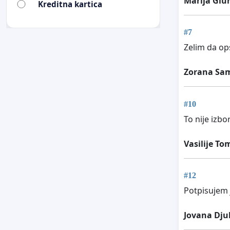
Marija Giu
Kreditna kartica
#7
Zelim da op
Zorana Sam
#10
To nije izbo
Vasilije To
#12
Potpisujem 
Jovana Dju