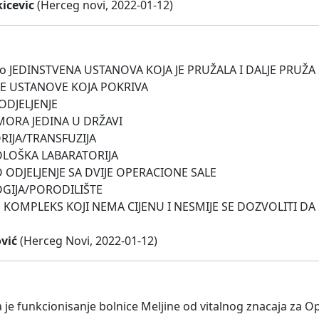
icevic
(Herceg novi, 2022-01-12)
e to JEDINSTVENA USTANOVA KOJA JE PRUŽALA I DALJE PRU
E USTANOVE KOJA POKRIVA
ODJELJENJE
MORA JEDINA U DRŽAVI
RIJA/TRANSFUZIJA
OLOŠKA LABARATORIJA
 ODJELJENJE SA DVIJE OPERACIONE SALE
GIJA/PORODILIŠTE
 KOMPLEKS KOJI NEMA CIJENU I NESMIJE SE DOZVOLITI DA S
vić
(Herceg Novi, 2022-01-12)
je funkcionisanje bolnice Meljine od vitalnog znacaja za Op