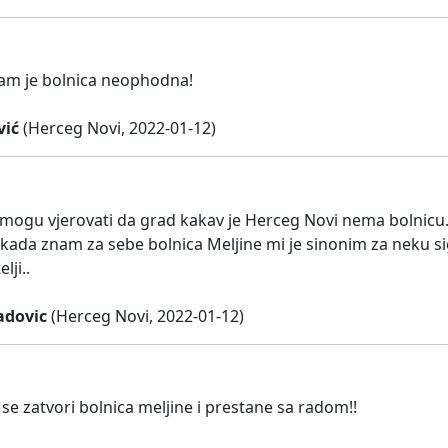
am je bolnica neophodna!
vić
(Herceg Novi, 2022-01-12)
 mogu vjerovati da grad kakav je Herceg Novi nema bolnicu.
kada znam za sebe bolnica Meljine mi je sinonim za neku sigu
elji..
adovic
(Herceg Novi, 2022-01-12)
se zatvori bolnica meljine i prestane sa radom!!