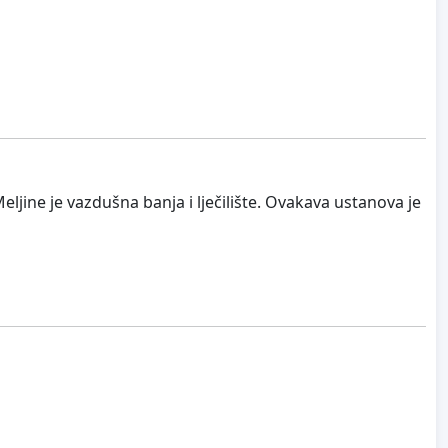
Meljine je vazdušna banja i lječilište. Ovakava ustanova je