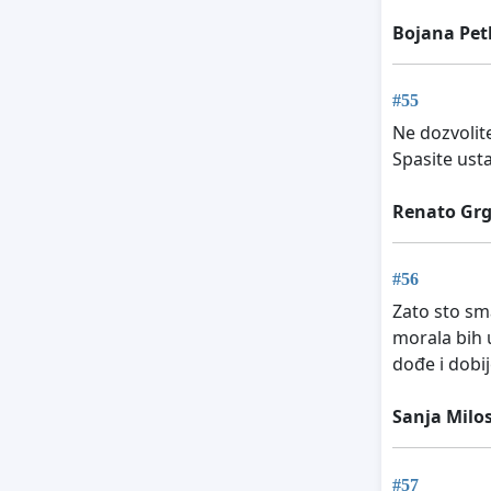
Bojana Pet
#55
Ne dozvolit
Spasite ust
Renato Grg
#56
Zato sto sm
morala bih u
dođe i dobi
Sanja Milo
#57