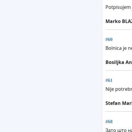
Potpisujem 
Marko BLA
#60
Bolnica je 
Bosiljka A
#61
Nije potreb
Stefan Mar
#68
Зато што н