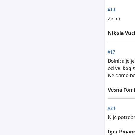
#13
Zelim
Nikola Vuc
#17
Bolnica je j
od velikog z
Ne damo bol
Vesna Tomi
#24
Nije potreb
Igor Rmand