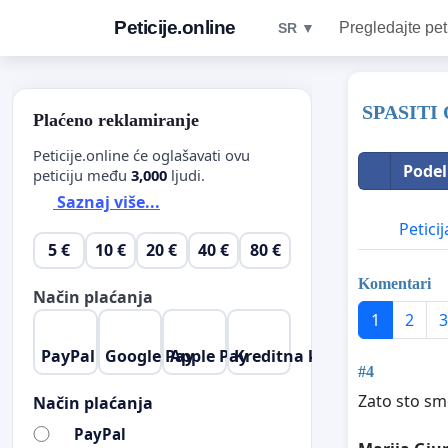
Peticije.online
Pregledajte pet
SR ▼
SPASITI
Plaćeno reklamiranje
Peticije.online će oglašavati ovu
Podel
peticiju među
3,000
ljudi.
Saznaj više...
Peticij
5 €
10 €
20 €
40 €
80 €
Komentari
Način plaćanja
1
2
3
PayPal
Google Pay
Apple Pay
Kreditna kartica
#4
Zato sto sm
Način plaćanja
PayPal