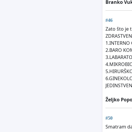
Branko Vuk
#46
Zato što j
ZDRASTVEN
1.INTERNO 
2.BARO KO
3.LABARATO
4.MIKROBI
5.HIRURŠKO
6.GINEKOLO
JEDINSTVEN
Željko Popo
#50
Smatram da 