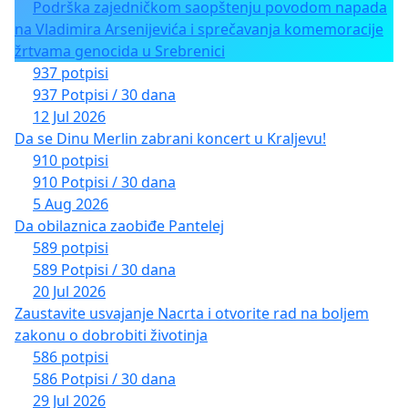
Podrška zajedničkom saopštenju povodom napada
na Vladimira Arsenijevića i sprečavanja komemoracije
žrtvama genocida u Srebrenici
937 potpisi
937 Potpisi / 30 dana
12 Jul 2026
Da se Dinu Merlin zabrani koncert u Kraljevu!
910 potpisi
910 Potpisi / 30 dana
5 Aug 2026
Da obilaznica zaobiđe Pantelej
589 potpisi
589 Potpisi / 30 dana
20 Jul 2026
Zaustavite usvajanje Nacrta i otvorite rad na boljem
zakonu o dobrobiti životinja
586 potpisi
586 Potpisi / 30 dana
29 Jul 2026