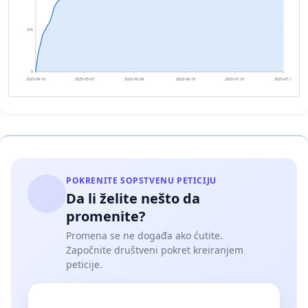
335
0
2025-04-16
2025-05-07
2025-05-28
2025-06-19
2025-07-10
2025-07-31
POKRENITE SOPSTVENU PETICIJU
Da li želite nešto da
promenite?
Promena se ne događa ako ćutite.
Započnite društveni pokret kreiranjem
peticije.