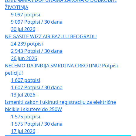
IZMENAMA I DOPUNAMA ZAKONA O DOBROBITI
ŽIVOTINJA
9 097 potpisi
9 097 Potpisi / 30 dana
30 Jul 2026
NE GASITE WIZZ AIR BAZU U BEOGRADU
24 239 potpisi
2 943 Potpisi / 30 dana
26 Jun 2026
NEĆEMO DA INĐIJA SMRDI NA CRKOTINU! Potpiši
peticiju!
1 607 potpisi
1 607 Potpisi / 30 dana
13 Jul 2026
Izmeniti zakon i ukinuti registraciju za električne
bicikle i skutere do 250W
1 575 potpisi
1 575 Potpisi / 30 dana
17 Jul 2026