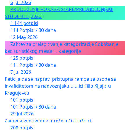
6 Jul 2026
PRODUŽENJE ROKA ZA STARE/PREDBOLONJSKE
STUDENTE (2026)
1 144 potpisi
114 Potpisi / 30 dana
12 May 2026
Zahtev za preispitivanje kategorizacije Sokobanje
kao turističkog mesta 1. kategorije
125 potpisi
111 Potpisi / 30 dana
7 Jul 2026
Peticija da se napravi pristupna rampa za osobe sa
invaliditetom na nadvoznjaku u ulici Filip Kljajic u
Kragujevcu
101 potpisi
101 Potpisi / 30 dana
29 Jul 2026
Zamena vodovodne mreže u Ostružnici
208 potpisi