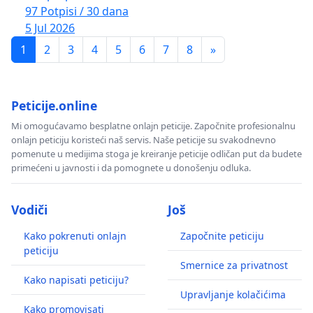
97 Potpisi / 30 dana
5 Jul 2026
1
2
3
4
5
6
7
8
»
Peticije.online
Mi omogućavamo besplatne onlajn peticije. Započnite profesionalnu
onlajn peticiju koristeći naš servis. Naše peticije su svakodnevno
pomenute u medijima stoga je kreiranje peticije odličan put da budete
primećeni u javnosti i da pomognete u donošenju odluka.
Vodiči
Još
Kako pokrenuti onlajn
Započnite peticiju
peticiju
Smernice za privatnost
Kako napisati peticiju?
Upravljanje kolačićima
Kako promovisati