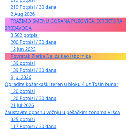
219 potpisi
219 Potpisi / 30 dana
2 Aug 2026
TRAŽIMO SMENU GORANA PUZOVIĆA, DIREKTORA
SRBIJAVODA
3 502 potpisi
200 Potpisi / 30 dana
12 Jun 2023
Povratak Zlatka Dalića kao izbornika
139 potpisi
139 Potpisi / 30 dana
9 Jul 2026
Ogradite košarkaški teren u bloku 4 uz Tošin bunar
120 potpisi
120 Potpisi / 30 dana
21 Jul 2026
Zaustavite opasnu vožnju u pešačkim zonama Vršca
325 potpisi
117 Potpisi / 30 dana