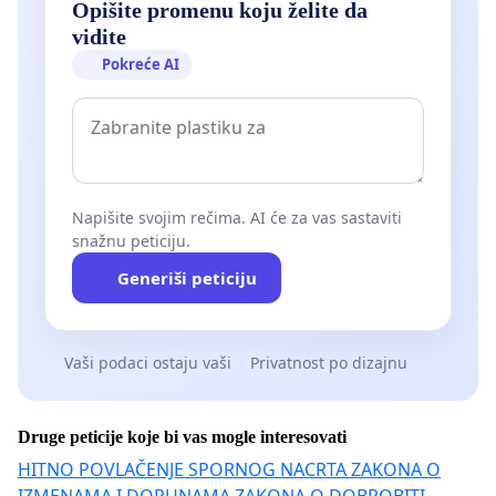
Opišite promenu koju želite da
vidite
Pokreće AI
Napišite svojim rečima. AI će za vas sastaviti
snažnu peticiju.
Generiši peticiju
Vaši podaci ostaju vaši
Privatnost po dizajnu
Druge peticije koje bi vas mogle interesovati
HITNO POVLAČENJE SPORNOG NACRTA ZAKONA O