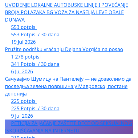
UVOĐENJE LOKALNE AUTOBUSKE LINIJE I POVEĆANJE
BROJA POLAZAKA BG VOZA ZA NASELJA LEVE OBALE
DUNAVA
553 potpisi
553 Potpisi / 30 dana
19 Jul 2026
Pružite podršku vraćanju Dejana Vorgića na posao
1 278 potpisi
341 Potpisi / 30 dana
6 Jul 2026
Сачувајмо Шумицу на Пантелеју — не дозволимо да
последња зелена површина у Мавровској постане
депонија
225 potpisi
225 Potpisi / 30 dana
9 Jul 2026
PETICIJA ZA JAČANJE ZAŠTITE DECE OD SEKSUALNOG
ISKORIŠĆAVANJA NA INTERNETU