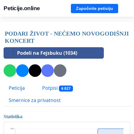
Peticije.online
Započnite peticiju
PODARI ŽIVOT - NEĆEMO NOVOGODIŠNJI
KONCERT
Podeli na Fejsbuku (1034)
Peticija
Potpisi
6 827
Smernice za privatnost
Statistika
6 827