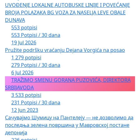
UVOĐENJE LOKALNE AUTOBUSKE LINIJE I POVEĆANJE
BROJA POLAZAKA BG VOZA ZA NASELJA LEVE OBALE
DUNAVA
553 potpisi
553 Potpisi / 30 dana
19 Jul 2026
Pružite podršku vraćanju Dejana Vorgića na posao
1 279 potpisi
279 Potpisi / 30 dana
6 Jul 2026
TRAŽIMO SMENU GORANA PUZOVIĆA, DIREKTORA
SRBIJAVODA
3 533 potpisi
231 Potpisi / 30 dana
12 Jun 2023
Сачувајмо Шумицу на Пантелеју — не дозволимо да
последња зелена површина у Мавровској постане
депонија
226 potpisi