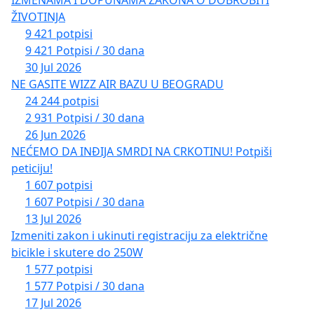
ŽIVOTINJA
9 421 potpisi
9 421 Potpisi / 30 dana
30 Jul 2026
NE GASITE WIZZ AIR BAZU U BEOGRADU
24 244 potpisi
2 931 Potpisi / 30 dana
26 Jun 2026
NEĆEMO DA INĐIJA SMRDI NA CRKOTINU! Potpiši
peticiju!
1 607 potpisi
1 607 Potpisi / 30 dana
13 Jul 2026
Izmeniti zakon i ukinuti registraciju za električne
bicikle i skutere do 250W
1 577 potpisi
1 577 Potpisi / 30 dana
17 Jul 2026