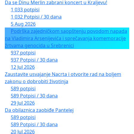
Da se Dinu Merlin zabrani koncert u Kraljevu!
1 033 potpisi
1 032 Potpisi / 30 dana
5 Aug 2026
Podrška zajedničkom saopštenju povodom napada
na Vladimira Arsenijevića i sprečavanja komemoracije
žrtvama genocida u Srebrenici
937 potpisi
937 Potpisi / 30 dana
12 Jul 2026
Zaustavite usvajanje Nacrta i otvorite rad na boljem
zakonu o dobrobiti životinja
589 potpisi
589 Potpisi / 30 dana
29 Jul 2026
Da obilaznica zaobiđe Pantelej
589 potpisi
589 Potpisi / 30 dana
20 Jul 2026