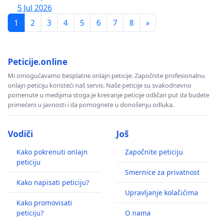
5 Jul 2026
1
2
3
4
5
6
7
8
»
Peticije.online
Mi omogućavamo besplatne onlajn peticije. Započnite profesionalnu
onlajn peticiju koristeći naš servis. Naše peticije su svakodnevno
pomenute u medijima stoga je kreiranje peticije odličan put da budete
primećeni u javnosti i da pomognete u donošenju odluka.
Vodiči
Još
Kako pokrenuti onlajn
Započnite peticiju
peticiju
Smernice za privatnost
Kako napisati peticiju?
Upravljanje kolačićima
Kako promovisati
peticiju?
O nama