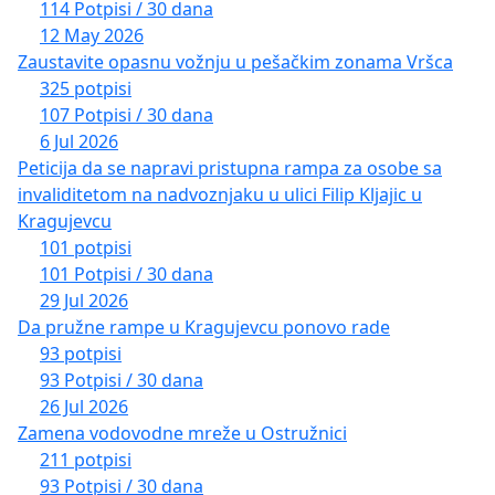
114 Potpisi / 30 dana
12 May 2026
Zaustavite opasnu vožnju u pešačkim zonama Vršca
325 potpisi
107 Potpisi / 30 dana
6 Jul 2026
Peticija da se napravi pristupna rampa za osobe sa
invaliditetom na nadvoznjaku u ulici Filip Kljajic u
Kragujevcu
101 potpisi
101 Potpisi / 30 dana
29 Jul 2026
Da pružne rampe u Kragujevcu ponovo rade
93 potpisi
93 Potpisi / 30 dana
26 Jul 2026
Zamena vodovodne mreže u Ostružnici
211 potpisi
93 Potpisi / 30 dana