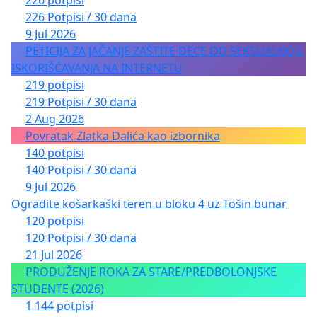
226 Potpisi / 30 dana
9 Jul 2026
PETICIJA ZA JAČANJE ZAŠTITE DECE OD SEKSUALNOG
ISKORIŠĆAVANJA NA INTERNETU
219 potpisi
219 Potpisi / 30 dana
2 Aug 2026
Povratak Zlatka Dalića kao izbornika
140 potpisi
140 Potpisi / 30 dana
9 Jul 2026
Ogradite košarkaški teren u bloku 4 uz Tošin bunar
120 potpisi
120 Potpisi / 30 dana
21 Jul 2026
PRODUŽENJE ROKA ZA STARE/PREDBOLONJSKE
STUDENTE (2026)
1 144 potpisi