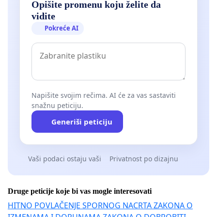
Opišite promenu koju želite da
vidite
Pokreće AI
Napišite svojim rečima. AI će za vas sastaviti
snažnu peticiju.
Generiši peticiju
Vaši podaci ostaju vaši
Privatnost po dizajnu
Druge peticije koje bi vas mogle interesovati
HITNO POVLAČENJE SPORNOG NACRTA ZAKONA O
IZMENAMA I DOPUNAMA ZAKONA O DOBROBITI