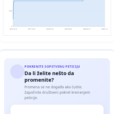
3 414
0
2016-12-18
2017-10-02
2018-07-18
2019-05-02
2020-02-15
2020-11-29
POKRENITE SOPSTVENU PETICIJU
Da li želite nešto da
promenite?
Promena se ne događa ako ćutite.
Započnite društveni pokret kreiranjem
peticije.