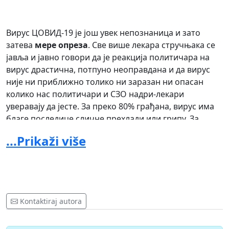
Вирус ЦОВИД-19 је још увек непознаница и зато
затева
мере опреза
. Све више лекара стручњака се
јавља и јавно говори да је реакција политичара на
вирус драстична, потпуно неоправдана и да вирус
није ни приближно толико ни заразан ни опасан
колико нас политичари и СЗО надри-лекари
уверавају да јесте. За преко 80% грађана, вирус има
благе последице сличне прехлади или грипу. За
мање од 20% старих и болесних људи, вирус
...Prikaži više
представља опасност јер додатно слаби и онако слаб
организам и то спој озбиљних болести које стари и
болесни већ имају и вирус могу да изазову и смртне
последице. Зато јесте потребно изоловати старе и
болесне и тако их заштити од компликација
Kontaktiraj autora
изазваних вирусом. Овако, затварањем целе нације у
кућни притвор, биће уништена домаћа привреда.