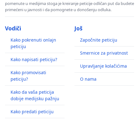
pomenute u medijima stoga je kreiranje peticije odličan put da budete
primećeni u javnosti i da pomognete u donošenju odluka.
Vodiči
Još
Kako pokrenuti onlajn
Započnite peticiju
peticiju
Smernice za privatnost
Kako napisati peticiju?
Upravljanje kolačićima
Kako promovisati
peticiju?
O nama
Kako da vaša peticija
dobije medijsku pažnju
Kako predati peticiju