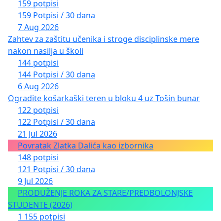
159 potpisi
159 Potpisi / 30 dana
7 Aug 2026
Zahtev za zaštitu učenika i stroge disciplinske mere
nakon nasilja u školi
144 potpisi
144 Potpisi / 30 dana
6 Aug 2026
Ogradite košarkaški teren u bloku 4 uz Tošin bunar
122 potpisi
122 Potpisi / 30 dana
21 Jul 2026
Povratak Zlatka Dalića kao izbornika
148 potpisi
121 Potpisi / 30 dana
9 Jul 2026
PRODUŽENJE ROKA ZA STARE/PREDBOLONJSKE
STUDENTE (2026)
1 155 potpisi