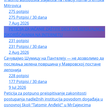
Mitrovica
275 potpisi
275 Potpisi / 30 dana
7 Aug 2026
PETICIJA ZA JAČANJE ZAŠTITE DECE OD SEKSUALNOG
ISKORIŠĆAVANJA NA INTERNETU
231 potpisi
231 Potpisi / 30 dana
2 Aug 2026
Сачувајмо Шумицу на Пантелеју — не дозволимо да
последња зелена површина у Мавровској постане
депонија
228 potpisi
177 Potpisi / 30 dana
9 Jul 2026
Peticija za potpuno preispitivanje zakonitosti
postupanja nadležnih institucija povodom događaja u
osnovnoj školi “Tatomir Anđelić” u Mrčajevcima