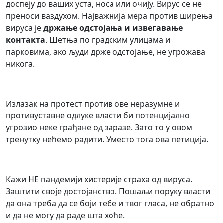
доспеју до ваших уста, носа или очију. Вирус се не
преноси ваздухом. Најважнија мера против ширења
вируса је
држање одстојања и извегавање
контакта
. Шетња по градским улицама и
парковима, ако људи држе одстојање, не угрожава
никога.
Излазак на протест против ове неразумне и
противуставне одлуке власти би потенцијално
угрозио неке грађане од заразе. Зато то у овом
тренутку нећемо радити. Уместо тога ова петиција.
Кажи НЕ пандемији хистерије страха од вируса.
Заштити своје достојанство. Пошаљи поруку власти
да она треба да се боји тебе и твог гласа, не обратно
и да не могу да раде шта хоће.