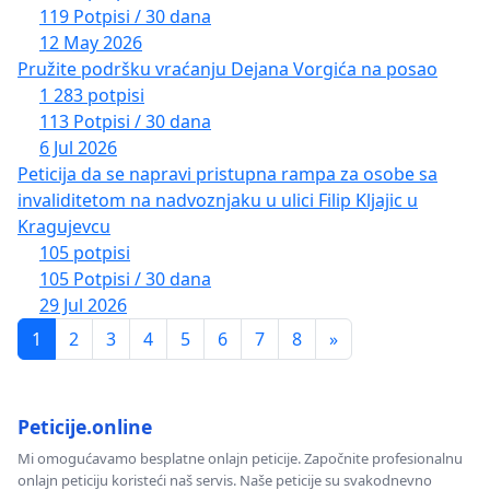
119 Potpisi / 30 dana
12 May 2026
Pružite podršku vraćanju Dejana Vorgića na posao
1 283 potpisi
113 Potpisi / 30 dana
6 Jul 2026
Peticija da se napravi pristupna rampa za osobe sa
invaliditetom na nadvoznjaku u ulici Filip Kljajic u
Kragujevcu
105 potpisi
105 Potpisi / 30 dana
29 Jul 2026
1
2
3
4
5
6
7
8
»
Peticije.online
Mi omogućavamo besplatne onlajn peticije. Započnite profesionalnu
onlajn peticiju koristeći naš servis. Naše peticije su svakodnevno