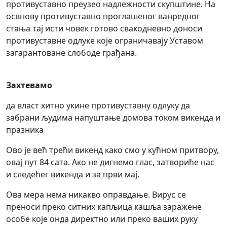
противуставно преузео надлежности скупштине. На
освнову противуставно проглашеног ванредног
стања тај исти човек готово свакодневно доноси
противуставне одлуке које ограничавају Уставом
загарантоване слободе грађана.
Захтевамо
да власт хитно укине противуставну одлуку да
забрани људима напуштање домова током викенда и
празника
Ово је већ трећи викенд како смо у кућном притвору,
овај пут 84 сата. Ако не дигнемо глас, затвориће нас
и следећег викенда и за први мај.
Ова мера нема никакво оправдање. Вирус се
преноси преко ситних капљица кашља заражене
особе које онда директно или преко ваших руку