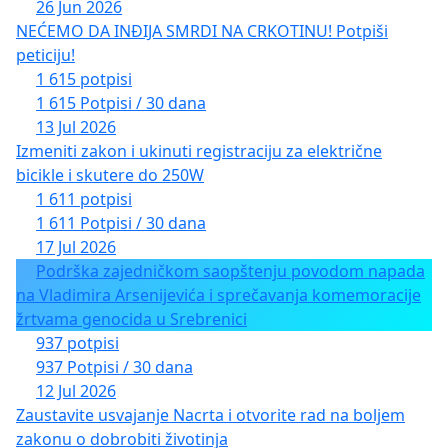
26 Jun 2026
NEĆEMO DA INĐIJA SMRDI NA CRKOTINU! Potpiši
peticiju!
1 615 potpisi
1 615 Potpisi / 30 dana
13 Jul 2026
Izmeniti zakon i ukinuti registraciju za električne
bicikle i skutere do 250W
1 611 potpisi
1 611 Potpisi / 30 dana
17 Jul 2026
Podrška zajedničkom saopštenju povodom napada
na Vladimira Arsenijevića i sprečavanja komemoracije
žrtvama genocida u Srebrenici
937 potpisi
937 Potpisi / 30 dana
12 Jul 2026
Zaustavite usvajanje Nacrta i otvorite rad na boljem
zakonu o dobrobiti životinja