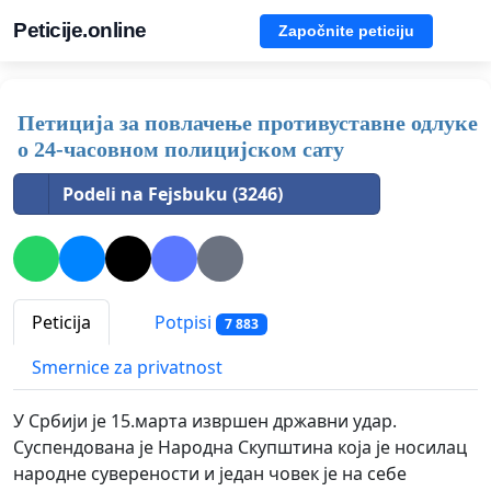
Peticije.online
Započnite peticiju
Петиција за повлачење противуставне одлуке
о 24-часовном полицијском сату
Podeli na Fejsbuku (3246)
Peticija
Potpisi
7 883
Smernice za privatnost
У Србији је 15.марта извршен државни удар.
Суспендована је Народна Скупштина која је носилац
народне суверености и један човек је на себе