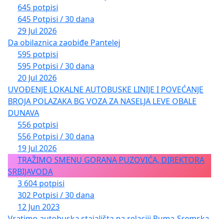
645 potpisi
645 Potpisi / 30 dana
29 Jul 2026
Da obilaznica zaobiđe Pantelej
595 potpisi
595 Potpisi / 30 dana
20 Jul 2026
UVOĐENJE LOKALNE AUTOBUSKE LINIJE I POVEĆANJE
BROJA POLAZAKA BG VOZA ZA NASELJA LEVE OBALE
DUNAVA
556 potpisi
556 Potpisi / 30 dana
19 Jul 2026
TRAŽIMO SMENU GORANA PUZOVIĆA, DIREKTORA
SRBIJAVODA
3 604 potpisi
302 Potpisi / 30 dana
12 Jun 2023
Vratimo autobuska stajališta na relaciji Ruma-Sremska