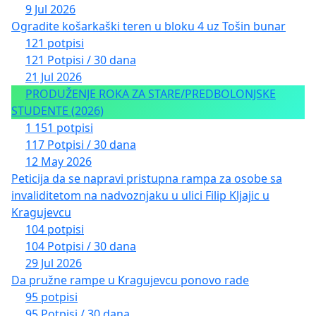
9 Jul 2026
Ogradite košarkaški teren u bloku 4 uz Tošin bunar
121 potpisi
121 Potpisi / 30 dana
21 Jul 2026
PRODUŽENJE ROKA ZA STARE/PREDBOLONJSKE
STUDENTE (2026)
1 151 potpisi
117 Potpisi / 30 dana
12 May 2026
Peticija da se napravi pristupna rampa za osobe sa
invaliditetom na nadvoznjaku u ulici Filip Kljajic u
Kragujevcu
104 potpisi
104 Potpisi / 30 dana
29 Jul 2026
Da pružne rampe u Kragujevcu ponovo rade
95 potpisi
95 Potpisi / 30 dana