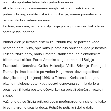
u smislu upotrebe tehničkih i ljudskih resursa.
Ako bi policija pravovremeno mogla rekonstruisati kretanje,
pribaviti listing, i elektronske komunikacije, vreme pronalaženja
osobe bilo bi svedeno na minimum.
Pri tom, naravno, uz ustanovljavanje jasne procedure, kako bi se
sprečile zloupotrebe.
Amber Alert je ukratko sistem za uzbunu koji se pokreće kada
nestane dete. Slika, opis kako je dete bilo obučeno, gde je nestalo
i slično izlaze na tv, radio i internet stanicama, na elektronskim
bilbordima i slično. Pored Amerike su ga pokrenuli i Belgija,
Francuska, Nemačka, Grčka, Holandija, Velika Britanija, Portugal i
Rumunija. Ime je dobio po Amber Hagerman, devetogodišnoj
devojčici otetoj i
ubijenoj 1996. u Teksasu. Koristi se kada je u
pitanju maloletno dete, kada postoji osnovana sumnja da je u
opasnosti ili kada postoje očevici koji su opisali otmičara, vozilo i
slično.
Važno je da se Srbija priključi ovom međunarodnom sistemu kako
bi se na vreme spasila deca. Potpišite peticiju i delite dalje,