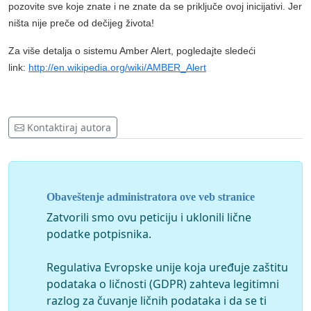
pozovite sve koje znate i ne znate da se priključe ovoj inicijativi. Jer
ništa nije preče od dečijeg života!
Za više detalja o sistemu Amber Alert, pogledajte sledeći
link:
http://en.wikipedia.org/wiki/AMBER_Alert
Kontaktiraj autora
Obaveštenje administratora ove veb stranice
Zatvorili smo ovu peticiju i uklonili lične
podatke potpisnika.
Regulativa Evropske unije koja uređuje zaštitu
podataka o ličnosti (GDPR) zahteva legitimni
razlog za čuvanje ličnih podataka i da se ti