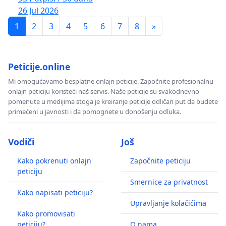
26 Jul 2026
1
2
3
4
5
6
7
8
»
Peticije.online
Mi omogućavamo besplatne onlajn peticije. Započnite profesionalnu
onlajn peticiju koristeći naš servis. Naše peticije su svakodnevno
pomenute u medijima stoga je kreiranje peticije odličan put da budete
primećeni u javnosti i da pomognete u donošenju odluka.
Vodiči
Još
Kako pokrenuti onlajn
Započnite peticiju
peticiju
Smernice za privatnost
Kako napisati peticiju?
Upravljanje kolačićima
Kako promovisati
peticiju?
O nama