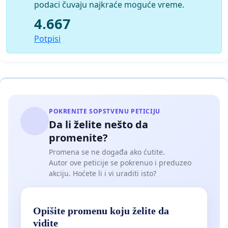
podaci čuvaju najkraće moguće vreme.
4.667
Potpisi
POKRENITE SOPSTVENU PETICIJU
Da li želite nešto da
promenite?
Promena se ne događa ako ćutite.
Autor ove peticije se pokrenuo i preduzeo
akciju. Hoćete li i vi uraditi isto?
Opišite promenu koju želite da
vidite