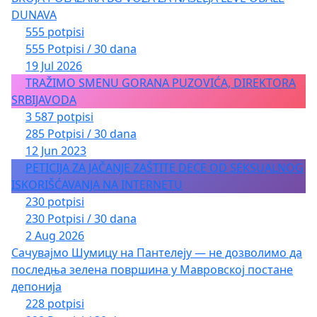
DUNAVA
555 potpisi
555 Potpisi / 30 dana
19 Jul 2026
TRAŽIMO SMENU GORANA PUZOVIĆA, DIREKTORA
SRBIJAVODA
3 587 potpisi
285 Potpisi / 30 dana
12 Jun 2023
PETICIJA ZA JAČANJE ZAŠTITE DECE OD SEKSUALNOG
ISKORIŠĆAVANJA NA INTERNETU
230 potpisi
230 Potpisi / 30 dana
2 Aug 2026
Сачувајмо Шумицу на Пантелеју — не дозволимо да
последња зелена површина у Мавровској постане
депонија
228 potpisi