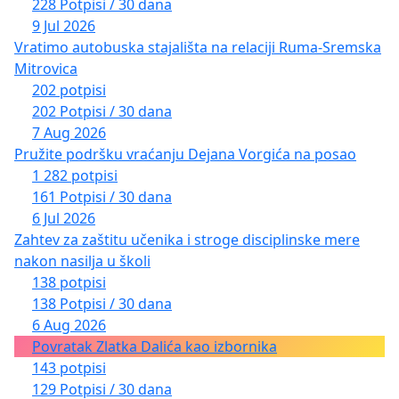
228 Potpisi / 30 dana
9 Jul 2026
Vratimo autobuska stajališta na relaciji Ruma-Sremska
Mitrovica
202 potpisi
202 Potpisi / 30 dana
7 Aug 2026
Pružite podršku vraćanju Dejana Vorgića na posao
1 282 potpisi
161 Potpisi / 30 dana
6 Jul 2026
Zahtev za zaštitu učenika i stroge disciplinske mere
nakon nasilja u školi
138 potpisi
138 Potpisi / 30 dana
6 Aug 2026
Povratak Zlatka Dalića kao izbornika
143 potpisi
129 Potpisi / 30 dana