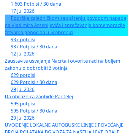
1 603 Potpisi / 30 dana
17 Jul 2026
Podrška zajedničkom saopštenju povodom napada
na Vladimira Arsenijevića i sprečavanja komemoracije
žrtvama genocida u Srebrenici
937 potpisi
937 Potpisi / 30 dana
12 Jul 2026
Zaustavite usvajanje Nacrta i otvorite rad na boljem
zakonu o dobrobiti životinja
629 potpisi
629 Potpisi / 30 dana
29 Jul 2026
Da obilaznica zaobiđe Pantelej
595 potpisi
595 Potpisi / 30 dana
20 Jul 2026
UVOĐENJE LOKALNE AUTOBUSKE LINIJE I POVEĆANJE
BROJA POLAZAKA BG VOZA ZA NASELJA LEVE OBALE