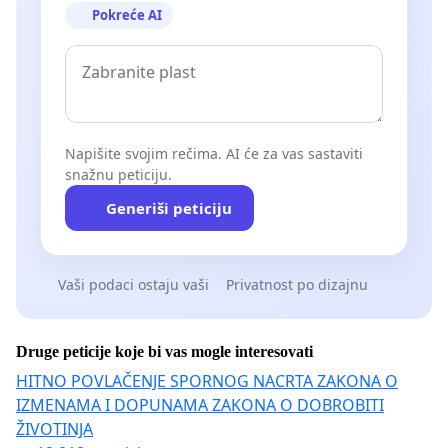
Pokreće AI
Napišite svojim rečima. AI će za vas sastaviti
snažnu peticiju.
Generiši peticiju
Vaši podaci ostaju vaši
Privatnost po dizajnu
Druge peticije koje bi vas mogle interesovati
HITNO POVLAČENJE SPORNOG NACRTA ZAKONA O
IZMENAMA I DOPUNAMA ZAKONA O DOBROBITI
ŽIVOTINJA