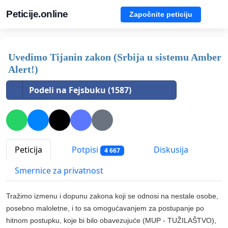
Peticije.online
Započnite peticiju
Uvedimo Tijanin zakon (Srbija u sistemu Amber
Alert!)
Podeli na Fejsbuku (1587)
Peticija
Potpisi
Diskusija
4 667
Smernice za privatnost
Tražimo izmenu i dopunu zakona koji se odnosi na nestale osobe,
posebno maloletne, i to sa omogućavanjem za postupanje po
hitnom postupku, koje bi bilo obavezujuće (MUP - TUŽILAŠTVO),