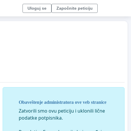
Uloguj se
Započnite peticiju
Obaveštenje administratora ove veb stranice
Zatvorili smo ovu peticiju i uklonili lične
podatke potpisnika.