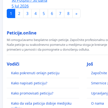
90 Potpisi / 30 dana
5 Jul 2026
1
2
3
4
5
6
7
8
»
Peticije.online
Mi omogućavamo besplatne onlajn peticije. Započnite profesionalnu onla
Naše peticije su svakodnevno pomenute u medijima stoga je kreiranje p
primećeni u javnosti i da pomognete u donošenju odluka.
Vodiči
Još
Kako pokrenuti onlajn peticiju
Započnite 
Kako napisati peticiju?
Smernice z
Kako promovisati peticiju?
Upravljanj
Kako da vaša peticija dobije medijsku
O nama