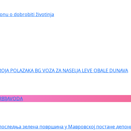
onu o dobrobiti životinja
ROJA POLAZAKA BG VOZA ZA NASELJA LEVE OBALE DUNAVA
RBIJAVODA
последња зелена површина у Мавровској постане депон