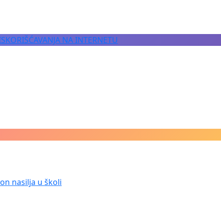
 ISKORIŠĆAVANJA NA INTERNETU
n nasilja u školi