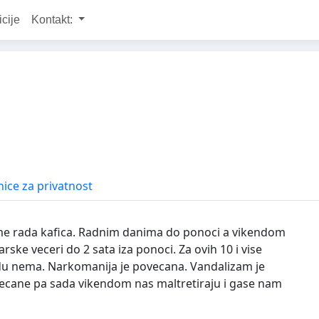
icije
Kontakt:
ice za privatnost
eme rada kafica. Radnim danima do ponoci a vikendom
jarske veceri do 2 sata iza ponoci. Za ovih 10 i vise
u nema. Narkomanija je povecana. Vandalizam je
ecane pa sada vikendom nas maltretiraju i gase nam