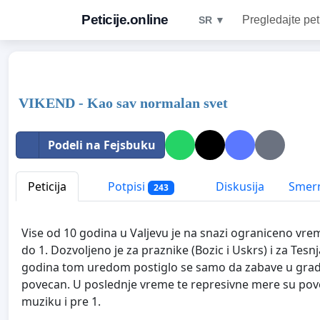
Peticije.online
Pregledajte pet
SR ▼
VIKEND - Kao sav normalan svet
Podeli na Fejsbuku
Peticija
Potpisi
Diskusija
Smern
243
Vise od 10 godina u Valjevu je na snazi ograniceno vr
do 1. Dozvoljen
o je za praznike (Bozic i Uskrs) i za Tesn
godina tom uredom postiglo se samo da zabave u grad
povecan. U poslednje vreme te represivne mere su pov
muziku i pre 1.