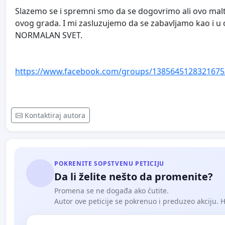
Slazemo se i spremni smo da se dogovrimo ali ovo maltre
ovog grada. I mi zasluzujemo da se zabavljamo kao i u
NORMALAN SVET.
https://www.facebook.com/groups/1385645128321675
Kontaktiraj autora
POKRENITE SOPSTVENU PETICIJU
Da li želite nešto da promenite?
Promena se ne događa ako ćutite.
Autor ove peticije se pokrenuo i preduzeo akciju. Hoć