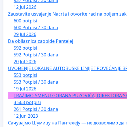
937 Potpisi / 30 dana
12 Jul 2026
Zaustavite usvajanje Nacrta i otvorite rad na boljem zak
600 potpisi
600 Potpisi / 30 dana
29 Jul 2026
Da obilaznica zaobiđe Pantelej
592 potpisi
592 Potpisi / 30 dana
20 Jul 2026
UVOĐENJE LOKALNE AUTOBUSKE LINIJE I POVEĆANJE B
553 potpisi
553 Potpisi / 30 dana
19 Jul 2026
TRAŽIMO SMENU GORANA PUZOVIĆA, DIREKTORA S
3 563 potpisi
261 Potpisi / 30 dana
12 Jun 2023
Сачувајмо Шумицу на Пантелеју — не дозволимо да 