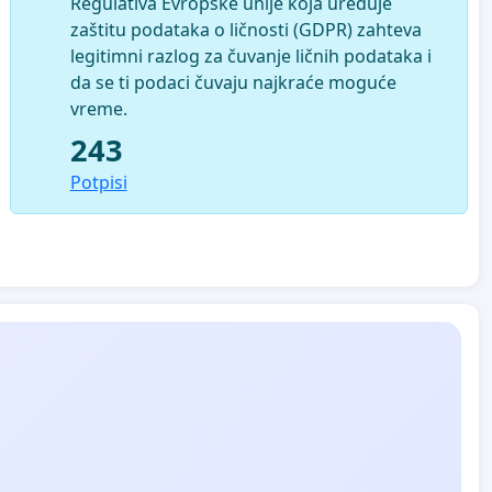
Regulativa Evropske unije koja uređuje
zaštitu podataka o ličnosti (GDPR) zahteva
legitimni razlog za čuvanje ličnih podataka i
da se ti podaci čuvaju najkraće moguće
vreme.
243
Potpisi