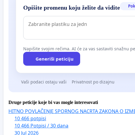
Pok
Opišite promenu koju želite da vidite
Napišite svojim rečima. AI će za vas sastaviti snažnu pet
Generiši peticiju
Vaši podaci ostaju vaši
Privatnost po dizajnu
Druge peticije koje bi vas mogle interesovati
HITNO POVLAČENJE SPORNOG NACRTA ZAKONA O IZM
10 466 potpisi
10 466 Potpisi / 30 dana
30 Jul 2026