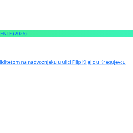
NTE (2026)
iditetom na nadvoznjaku u ulici Filip Kljajic u Kragujevcu