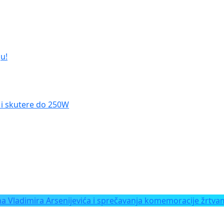
u!
le i skutere do 250W
Vladimira Arsenijevića i sprečavanja komemoracije žrtvam