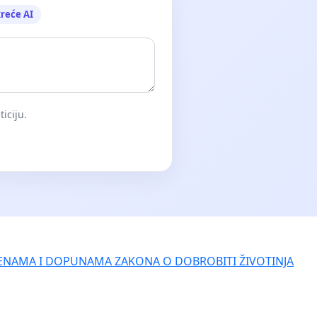
reće AI
iciju.
ENAMA I DOPUNAMA ZAKONA O DOBROBITI ŽIVOTINJA