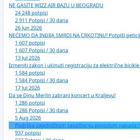
NE GASITE WIZZ AIR BAZU U BEOGRADU
24 248 potpisi
2 911 Potpisi / 30 dana
26 Jun 2026
NEĆEMO DA INĐIJA SMRDI NA CRKOTINU! Potpiši peticij
1 607 potpisi
1 607 Potpisi / 30 dana
13 Jul 2026
Izmeniti zakon i ukinuti registraciju za električne bicik
1 584 potpisi
1 584 Potpisi / 30 dana
17 Jul 2026
Da se Dinu Merlin zabrani koncert u Kraljevu!
1 286 potpisi
1 286 Potpisi / 30 dana
5 Aug 2026
Podrška zajedničkom saopštenju povodom napada na 
937 potpisi