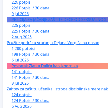
226 potpisi
226 Potpisi / 30 dana
9 Jul 2026
PETICIJA ZA JAČANJE ZAŠTITE DECE OD SEKSUALNOG
225 potpisi
225 Potpisi / 30 dana
2 Aug 2026
Pružite podršku vraćanju Dejana Vorgića na posao
1 280 potpisi
198 Potpisi / 30 dana
6 Jul 2026
Povratak Zlatka Dalića kao izbornika
141 potpisi
141 Potpisi / 30 dana
9 Jul 2026
Zahtev za zaštitu učenika i stroge disciplinske mere nako
124 potpisi
124 Potpisi / 30 dana
6 Aug 2026