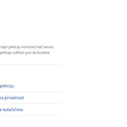
jn peticiju koristeći naš servis.
eticije odličan put da budete
peticiju
a privatnost
e kolačićima