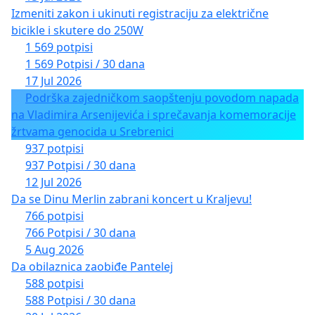
Izmeniti zakon i ukinuti registraciju za električne
bicikle i skutere do 250W
1 569 potpisi
1 569 Potpisi / 30 dana
17 Jul 2026
Podrška zajedničkom saopštenju povodom napada
na Vladimira Arsenijevića i sprečavanja komemoracije
žrtvama genocida u Srebrenici
937 potpisi
937 Potpisi / 30 dana
12 Jul 2026
Da se Dinu Merlin zabrani koncert u Kraljevu!
766 potpisi
766 Potpisi / 30 dana
5 Aug 2026
Da obilaznica zaobiđe Pantelej
588 potpisi
588 Potpisi / 30 dana