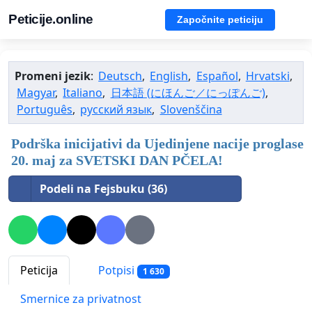
Peticije.online
Započnite peticiju
Promeni jezik
:
Deutsch
,
English
,
Español
,
Hrvatski
,
Magyar
,
Italiano
,
日本語 (にほんご／にっぽんご)
,
Português
,
русский язык
,
Slovenščina
Podrška inicijativi da Ujedinjene nacije proglase
20. maj za SVETSKI DAN PČELA!
Podeli na Fejsbuku (36)
Peticija
Potpisi
1 630
Smernice za privatnost