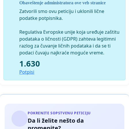
Obaveštenje administratora ove veb stranice
Zatvorili smo ovu peticiju i uklonili lične
podatke potpisnika.
Regulativa Evropske unije koja uređuje zaštitu
podataka o ličnosti (GDPR) zahteva legitimni
razlog za čuvanje ličnih podataka i da se ti
podaci čuvaju najkraće moguće vreme.
1.630
Potpisi
POKRENITE SOPSTVENU PETICIJU
Da li želite nešto da
promenite?