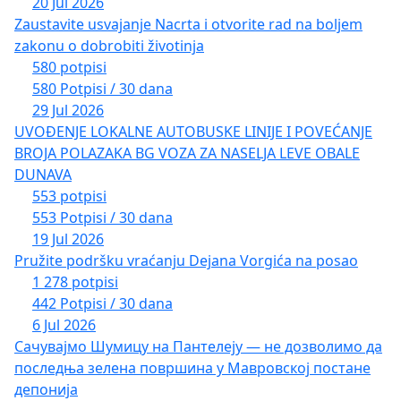
20 Jul 2026
Zaustavite usvajanje Nacrta i otvorite rad na boljem
zakonu o dobrobiti životinja
580 potpisi
580 Potpisi / 30 dana
29 Jul 2026
UVOĐENJE LOKALNE AUTOBUSKE LINIJE I POVEĆANJE
BROJA POLAZAKA BG VOZA ZA NASELJA LEVE OBALE
DUNAVA
553 potpisi
553 Potpisi / 30 dana
19 Jul 2026
Pružite podršku vraćanju Dejana Vorgića na posao
1 278 potpisi
442 Potpisi / 30 dana
6 Jul 2026
Сачувајмо Шумицу на Пантелеју — не дозволимо да
последња зелена површина у Мавровској постане
депонија