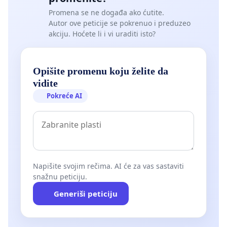
Promena se ne događa ako ćutite.
Autor ove peticije se pokrenuo i preduzeo
akciju. Hoćete li i vi uraditi isto?
Opišite promenu koju želite da
vidite
Pokreće AI
Napišite svojim rečima. AI će za vas sastaviti
snažnu peticiju.
Generiši peticiju