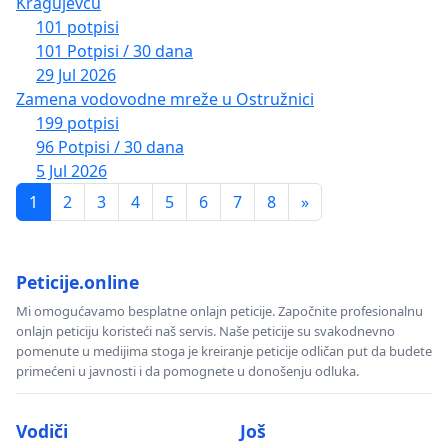
Kragujevcu
101 potpisi
101 Potpisi / 30 dana
29 Jul 2026
Zamena vodovodne mreže u Ostružnici
199 potpisi
96 Potpisi / 30 dana
5 Jul 2026
1
2
3
4
5
6
7
8
»
Peticije.online
Mi omogućavamo besplatne onlajn peticije. Započnite profesionalnu
onlajn peticiju koristeći naš servis. Naše peticije su svakodnevno
pomenute u medijima stoga je kreiranje peticije odličan put da budete
primećeni u javnosti i da pomognete u donošenju odluka.
Vodiči
Još