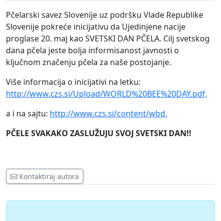
Pčelarski savez Slovenije uz podršku Vlade Republike
Slovenije pokreće inicijativu da Ujedinjene nacije
proglase 20. maj kao SVETSKI DAN PČELA. Cilj svetskog
dana pčela jeste bolja informisanost javnosti o
ključnom značenju pčela za naše postojanje.
Više informacija o inicijativi na letku:
http://www.czs.si/Upload/WORLD%20BEE%20DAY.pdf,
a i na sajtu:
http://www.czs.si/content/wbd.
PČELE SVAKAKO ZASLUŽUJU SVOJ SVETSKI DAN!!
Kontaktiraj autora