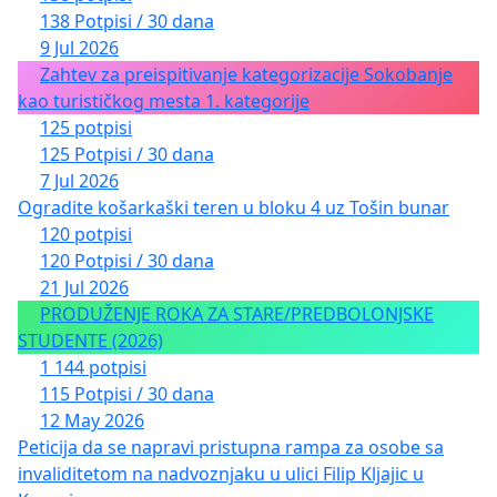
138 Potpisi / 30 dana
9 Jul 2026
Zahtev za preispitivanje kategorizacije Sokobanje
kao turističkog mesta 1. kategorije
125 potpisi
125 Potpisi / 30 dana
7 Jul 2026
Ogradite košarkaški teren u bloku 4 uz Tošin bunar
120 potpisi
120 Potpisi / 30 dana
21 Jul 2026
PRODUŽENJE ROKA ZA STARE/PREDBOLONJSKE
STUDENTE (2026)
1 144 potpisi
115 Potpisi / 30 dana
12 May 2026
Peticija da se napravi pristupna rampa za osobe sa
invaliditetom na nadvoznjaku u ulici Filip Kljajic u