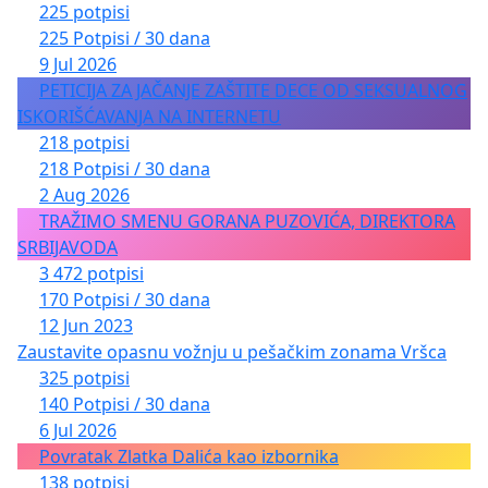
225 potpisi
225 Potpisi / 30 dana
9 Jul 2026
PETICIJA ZA JAČANJE ZAŠTITE DECE OD SEKSUALNOG
ISKORIŠĆAVANJA NA INTERNETU
218 potpisi
218 Potpisi / 30 dana
2 Aug 2026
TRAŽIMO SMENU GORANA PUZOVIĆA, DIREKTORA
SRBIJAVODA
3 472 potpisi
170 Potpisi / 30 dana
12 Jun 2023
Zaustavite opasnu vožnju u pešačkim zonama Vršca
325 potpisi
140 Potpisi / 30 dana
6 Jul 2026
Povratak Zlatka Dalića kao izbornika
138 potpisi