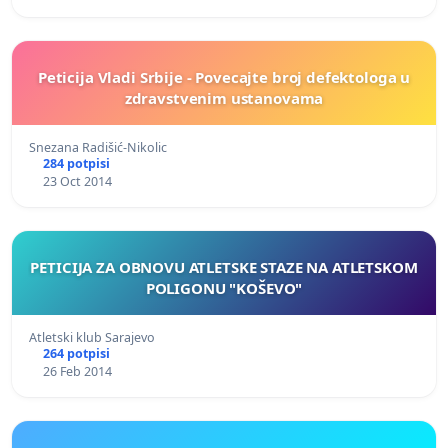
Peticija Vladi Srbije - Povecajte broj defektologa u
zdravstvenim ustanovama
Snezana Radišić-Nikolic
284 potpisi
23 Oct 2014
PETICIJA ZA OBNOVU ATLETSKE STAZE NA ATLETSKOM
POLIGONU "KOŠEVO"
Atletski klub Sarajevo
264 potpisi
26 Feb 2014