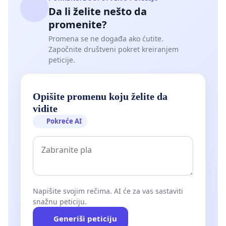
Da li želite nešto da
promenite?
Promena se ne događa ako ćutite.
Započnite društveni pokret kreiranjem
peticije.
Opišite promenu koju želite da
vidite
Pokreće AI
Napišite svojim rečima. AI će za vas sastaviti
snažnu peticiju.
Generiši peticiju