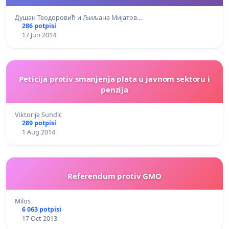
Душан Теодоровић и Љиљана Мијатов…
286 potpisi
17 Jun 2014
Peticija protiv smanjenja plata u javnom sektoru i
penzija
Viktorija Sundic
289 potpisi
1 Aug 2014
Referendum protiv GMO
Milos
6 063 potpisi
17 Oct 2013