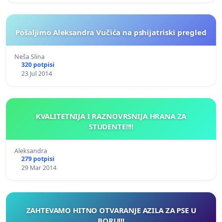
Pošaljimo Aleksandra Vučića na pshijatriski pregled
Neša Slina
320 potpisi
23 Jul 2014
KVALITETNIJA I RAZNOVRSNIJA HRANA ZA
STUDENTE!!!!
Aleksandra
279 potpisi
29 Mar 2014
ZAHTEVAMO HITNO OTVARANJE AZILA ZA PSE U
BORU!!!