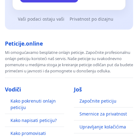
Vaši podaci ostaju vaši
Privatnost po dizajnu
Peticije.online
Mi omogućavamo besplatne onlajn peticije. Započnite profesionalnu
onlajn peticiju koristeći naš servis. Naše peticije su svakodnevno
pomenute u medijima stoga je kreiranje peticije odličan put da budete
primećeni u javnosti i da pomognete u donošenju odluka.
Vodiči
Još
Kako pokrenuti onlajn
Započnite peticiju
peticiju
Smernice za privatnost
Kako napisati peticiju?
Upravljanje kolačićima
Kako promovisati