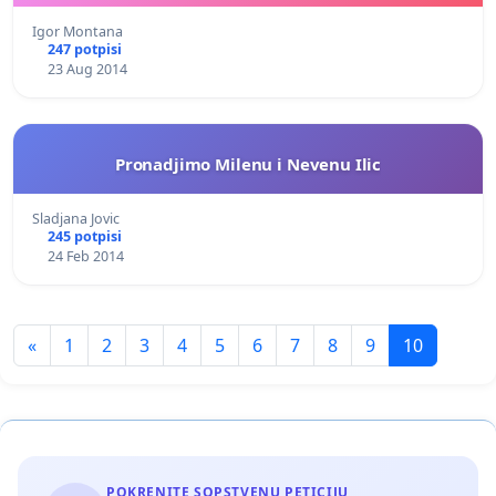
Igor Montana
247 potpisi
23 Aug 2014
Pronadjimo Milenu i Nevenu Ilic
Sladjana Jovic
245 potpisi
24 Feb 2014
«
1
2
3
4
5
6
7
8
9
10
POKRENITE SOPSTVENU PETICIJU