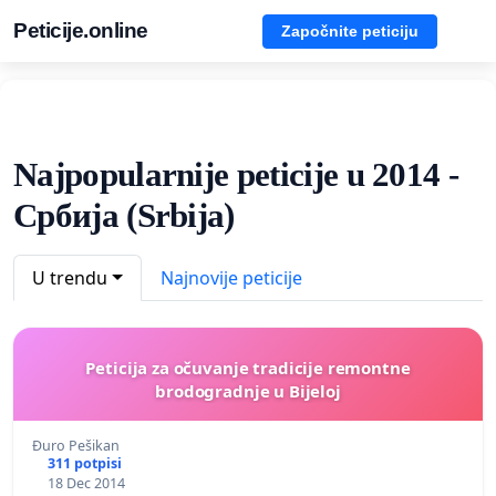
Peticije.online
Započnite peticiju
Najpopularnije peticije u 2014 -
Србија (Srbija)
U trendu
Najnovije peticije
Peticija za očuvanje tradicije remontne
brodogradnje u Bijeloj
Đuro Pešikan
311 potpisi
18 Dec 2014