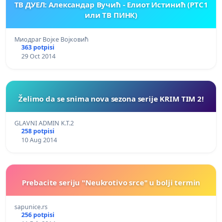
ТВ ДУЕЛ: Александар Вучић - Елиот Истинић (РТС1
или ТВ ПИНК)
Миодраг Војке Војковић
363 potpisi
29 Oct 2014
Želimo da se snima nova sezona serije KRIM TIM 2!
GLAVNI ADMIN K.T.2
258 potpisi
10 Aug 2014
Prebacite seriju "Neukrotivo srce" u bolji termin
sapunice.rs
256 potpisi