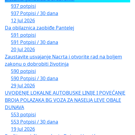
937 potpisi
937 Potpisi / 30 dana
12 Jul 2026
Da obilaznica zaobiđe Pantelej
591 potpisi
591 Potpisi / 30 dana
20 Jul 2026
Zaustavite usvajanje Nacrta i otvorite rad na boljem
zakonu o dobrobiti životinja
590 potpisi
590 Potpisi / 30 dana
29 Jul 2026
UVOĐENJE LOKALNE AUTOBUSKE LINIJE I POVEĆANJE
BROJA POLAZAKA BG VOZA ZA NASELJA LEVE OBALE
DUNAVA
553 potpisi
553 Potpisi / 30 dana
19 Jul 2026