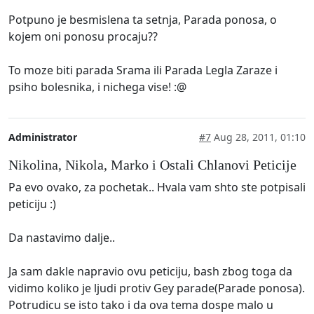
Potpuno je besmislena ta setnja, Parada ponosa, o
kojem oni ponosu procaju??
To moze biti parada Srama ili Parada Legla Zaraze i
psiho bolesnika, i nichega vise! :@
Administrator
#7
Aug 28, 2011, 01:10
Nikolina, Nikola, Marko i Ostali Chlanovi Peticije
Pa evo ovako, za pochetak.. Hvala vam shto ste potpisali
peticiju :)
Da nastavimo dalje..
Ja sam dakle napravio ovu peticiju, bash zbog toga da
vidimo koliko je ljudi protiv Gey parade(Parade ponosa).
Potrudicu se isto tako i da ova tema dospe malo u