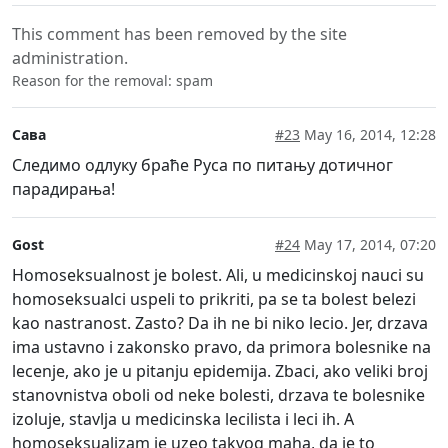
This comment has been removed by the site
administration.
Reason for the removal: spam
Сава
#23
May 16, 2014, 12:28
Следимо одлуку браће Руса по питању дотичног
парадирања!
Gost
#24
May 17, 2014, 07:20
Homoseksualnost je bolest. Ali, u medicinskoj nauci su
homoseksualci uspeli to prikriti, pa se ta bolest belezi
kao nastranost. Zasto? Da ih ne bi niko lecio. Jer, drzava
ima ustavno i zakonsko pravo, da primora bolesnike na
lecenje, ako je u pitanju epidemija. Zbaci, ako veliki broj
stanovnistva oboli od neke bolesti, drzava te bolesnike
izoluje, stavlja u medicinska lecilista i leci ih. A
homoseksualizam je uzeo takvog maha, da je to