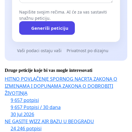
Napišite svojim rečima. AI će za vas sastaviti
snažnu peticiju.
Generiši peticiju
Vaši podaci ostaju vaši
Privatnost po dizajnu
Druge peticije koje bi vas mogle interesovati
HITNO POVLAČENJE SPORNOG NACRTA ZAKONA O
IZMENAMA I DOPUNAMA ZAKONA O DOBROBITI
ŽIVOTINJA
9 657 potpisi
9 657 Potpisi / 30 dana
30 Jul 2026
NE GASITE WIZZ AIR BAZU U BEOGRADU
24 246 potpisi