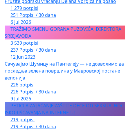
Pružite podršku vraćanju Dejana Vorgića na posao
1 279 potpisi
251 Potpisi / 30 dana
6 Jul 2026
TRAŽIMO SMENU GORANA PUZOVIĆA, DIREKTORA
SRBIJAVODA
3 539 potpisi
237 Potpisi / 30 dana
12 Jun 2023
Сачувајмо Шумицу на Пантелеју — не дозволимо да
последња зелена површина у Мавровској постане
депонија
226 potpisi
226 Potpisi / 30 dana
9 Jul 2026
PETICIJA ZA JAČANJE ZAŠTITE DECE OD SEKSUALNOG
ISKORIŠĆAVANJA NA INTERNETU
219 potpisi
219 Potpisi / 30 dana