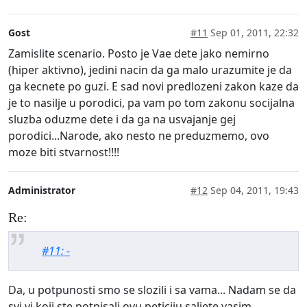
Gost
#11
Sep 01, 2011, 22:32
Zamislite scenario. Posto je Vae dete jako nemirno
(hiper aktivno), jedini nacin da ga malo urazumite je da
ga kecnete po guzi. E sad novi predlozeni zakon kaze da
je to nasilje u porodici, pa vam po tom zakonu socijalna
sluzba oduzme dete i da ga na usvajanje gej
porodici...Narode, ako nesto ne preduzmemo, ovo
moze biti stvarnost!!!!
Administrator
#12
Sep 04, 2011, 19:43
Re:
#11: -
Da, u potpunosti smo se slozili i sa vama... Nadam se da
svi vi koji ste potpisali ovu peticiju saljete vasim