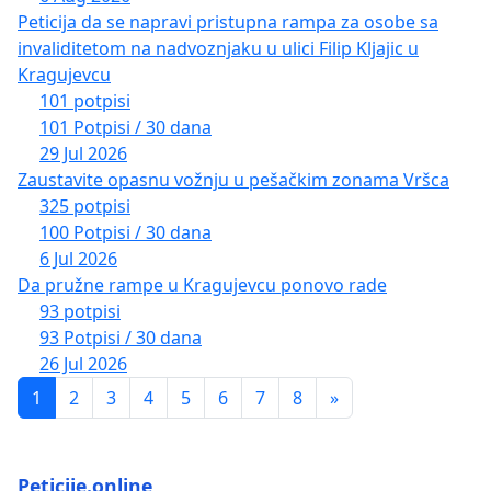
Peticija da se napravi pristupna rampa za osobe sa
invaliditetom na nadvoznjaku u ulici Filip Kljajic u
Kragujevcu
101 potpisi
101 Potpisi / 30 dana
29 Jul 2026
Zaustavite opasnu vožnju u pešačkim zonama Vršca
325 potpisi
100 Potpisi / 30 dana
6 Jul 2026
Da pružne rampe u Kragujevcu ponovo rade
93 potpisi
93 Potpisi / 30 dana
26 Jul 2026
1
2
3
4
5
6
7
8
»
Peticije.online