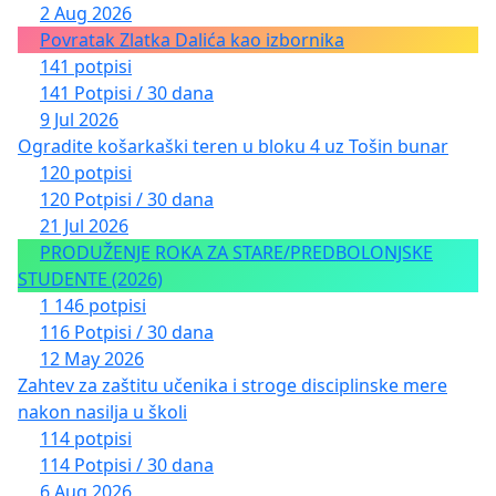
2 Aug 2026
Povratak Zlatka Dalića kao izbornika
141 potpisi
141 Potpisi / 30 dana
9 Jul 2026
Ogradite košarkaški teren u bloku 4 uz Tošin bunar
120 potpisi
120 Potpisi / 30 dana
21 Jul 2026
PRODUŽENJE ROKA ZA STARE/PREDBOLONJSKE
STUDENTE (2026)
1 146 potpisi
116 Potpisi / 30 dana
12 May 2026
Zahtev za zaštitu učenika i stroge disciplinske mere
nakon nasilja u školi
114 potpisi
114 Potpisi / 30 dana
6 Aug 2026