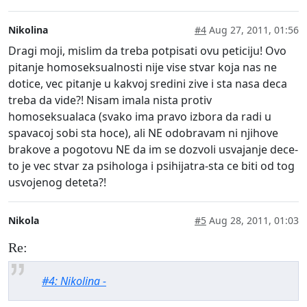
Nikolina
#4
Aug 27, 2011, 01:56
Dragi moji, mislim da treba potpisati ovu peticiju! Ovo
pitanje homoseksualnosti nije vise stvar koja nas ne
dotice, vec pitanje u kakvoj sredini zive i sta nasa deca
treba da vide?! Nisam imala nista protiv
homoseksualaca (svako ima pravo izbora da radi u
spavacoj sobi sta hoce), ali NE odobravam ni njihove
brakove a pogotovu NE da im se dozvoli usvajanje dece-
to je vec stvar za psihologa i psihijatra-sta ce biti od tog
usvojenog deteta?!
Nikola
#5
Aug 28, 2011, 01:03
Re:
#4: Nikolina -