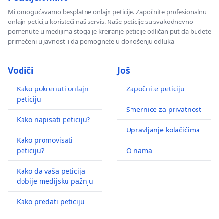
Mi omogućavamo besplatne onlajn peticije. Započnite profesionalnu
onlajn peticiju koristeći naš servis. Naše peticije su svakodnevno
pomenute u medijima stoga je kreiranje peticije odličan put da budete
primećeni u javnosti i da pomognete u donošenju odluka.
Vodiči
Još
Kako pokrenuti onlajn
Započnite peticiju
peticiju
Smernice za privatnost
Kako napisati peticiju?
Upravljanje kolačićima
Kako promovisati
peticiju?
O nama
Kako da vaša peticija
dobije medijsku pažnju
Kako predati peticiju