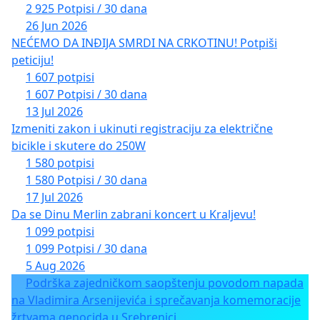
2 925 Potpisi / 30 dana
26 Jun 2026
NEĆEMO DA INĐIJA SMRDI NA CRKOTINU! Potpiši
peticiju!
1 607 potpisi
1 607 Potpisi / 30 dana
13 Jul 2026
Izmeniti zakon i ukinuti registraciju za električne
bicikle i skutere do 250W
1 580 potpisi
1 580 Potpisi / 30 dana
17 Jul 2026
Da se Dinu Merlin zabrani koncert u Kraljevu!
1 099 potpisi
1 099 Potpisi / 30 dana
5 Aug 2026
Podrška zajedničkom saopštenju povodom napada
na Vladimira Arsenijevića i sprečavanja komemoracije
žrtvama genocida u Srebrenici