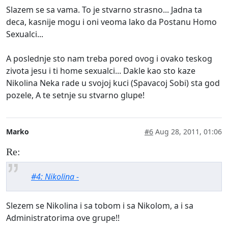
Slazem se sa vama. To je stvarno strasno... Jadna ta
deca, kasnije mogu i oni veoma lako da Postanu Homo
Sexualci...
A poslednje sto nam treba pored ovog i ovako teskog
zivota jesu i ti home sexualci... Dakle kao sto kaze
Nikolina Neka rade u svojoj kuci (Spavacoj Sobi) sta god
pozele, A te setnje su stvarno glupe!
Marko
#6
Aug 28, 2011, 01:06
Re:
#4: Nikolina -
Slezem se Nikolina i sa tobom i sa Nikolom, a i sa
Administratorima ove grupe!!