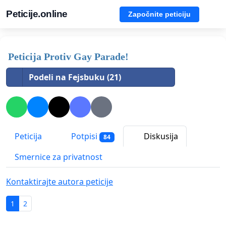
Peticije.online
Započnite peticiju
Peticija Protiv Gay Parade!
Podeli na Fejsbuku (21)
Peticija
Potpisi
Diskusija
84
Smernice za privatnost
Kontaktirajte autora peticije
1
2