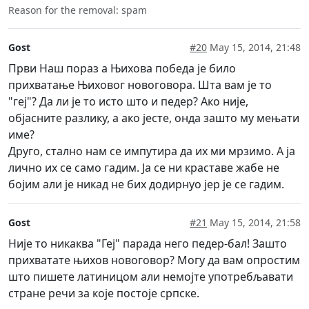
Reason for the removal: spam
Gost
#20
May 15, 2014, 21:48
Први Наш пораз а Њихова победа је било
прихватање Њиховог новоговора. Шта вам је то
"геј"? Да ли је то исто што и педер? Ако није,
објасните разлику, а ако јесте, онда зашто му мењати
име?
Друго, стално нам се импутира да их ми мрзимо. А ја
лично их се само гадим. Ја се ни краставе жабе не
бојим али је никад не бих додирнуо јер је се гадим.
Gost
#21
May 15, 2014, 21:58
Није то никаква "Геј" парада него педер-бал! Зашто
прихватате њихов новоговор? Могу да вам опростим
што пишете латиницом али немојте употребљавати
стране речи за које постоје српске.