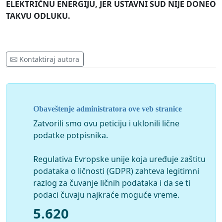
ELEKTRIČNU ENERGIJU, JER USTAVNI SUD NIJE DONEO
TAKVU ODLUKU.
Kontaktiraj autora
Obaveštenje administratora ove veb stranice
Zatvorili smo ovu peticiju i uklonili lične
podatke potpisnika.
Regulativa Evropske unije koja uređuje zaštitu
podataka o ličnosti (GDPR) zahteva legitimni
razlog za čuvanje ličnih podataka i da se ti
podaci čuvaju najkraće moguće vreme.
5.620