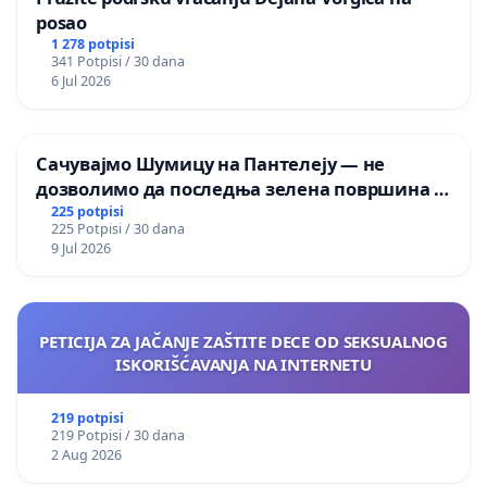
posao
1 278 potpisi
341 Potpisi / 30 dana
6 Jul 2026
Сачувајмо Шумицу на Пантелеју — не
дозволимо да последња зелена површина у
Мавровској постане депонија
225 potpisi
225 Potpisi / 30 dana
9 Jul 2026
PETICIJA ZA JAČANJE ZAŠTITE DECE OD SEKSUALNOG
ISKORIŠĆAVANJA NA INTERNETU
219 potpisi
219 Potpisi / 30 dana
2 Aug 2026