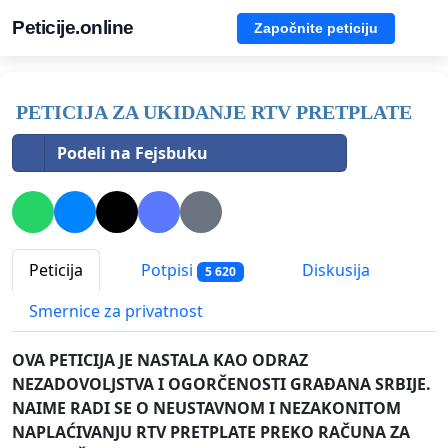
Peticije.online
Započnite peticiju
PETICIJA ZA UKIDANJE RTV PRETPLATE
Podeli na Fejsbuku
Peticija
Potpisi
Diskusija
5 620
Smernice za privatnost
OVA PETICIJA JE NASTALA KAO ODRAZ
NEZADOVOLJSTVA I OGORČENOSTI GRAĐANA SRBIJE.
NAIME RADI SE O NEUSTAVNOM I NEZAKONITOM
NAPLAĆIVANJU RTV PRETPLATE PREKO RAČUNA ZA