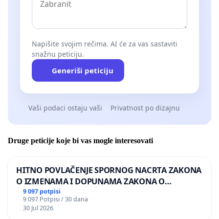
Napišite svojim rečima. AI će za vas sastaviti
snažnu peticiju.
Generiši peticiju
Vaši podaci ostaju vaši
Privatnost po dizajnu
Druge peticije koje bi vas mogle interesovati
HITNO POVLAČENJE SPORNOG NACRTA ZAKONA
O IZMENAMA I DOPUNAMA ZAKONA O
DOBROBITI ŽIVOTINJA
9 097 potpisi
9 097 Potpisi / 30 dana
30 Jul 2026