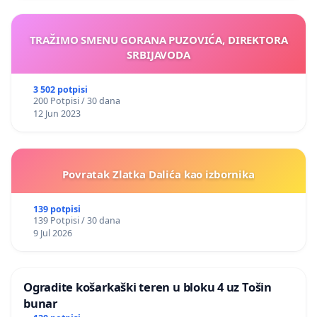
TRAŽIMO SMENU GORANA PUZOVIĆA, DIREKTORA
SRBIJAVODA
3 502 potpisi
200 Potpisi / 30 dana
12 Jun 2023
Povratak Zlatka Dalića kao izbornika
139 potpisi
139 Potpisi / 30 dana
9 Jul 2026
Ogradite košarkaški teren u bloku 4 uz Tošin
bunar