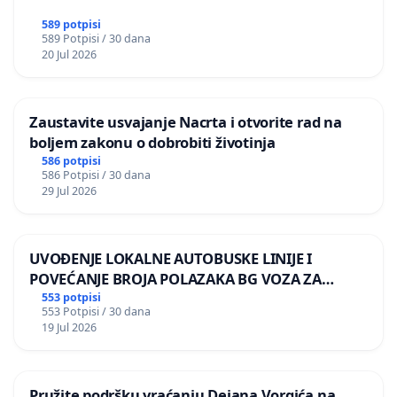
589 potpisi
589 Potpisi / 30 dana
20 Jul 2026
Zaustavite usvajanje Nacrta i otvorite rad na
boljem zakonu o dobrobiti životinja
586 potpisi
586 Potpisi / 30 dana
29 Jul 2026
UVOĐENJE LOKALNE AUTOBUSKE LINIJE I
POVEĆANJE BROJA POLAZAKA BG VOZA ZA
NASELJA LEVE OBALE DUNAVA
553 potpisi
553 Potpisi / 30 dana
19 Jul 2026
Pružite podršku vraćanju Dejana Vorgića na