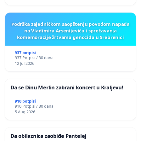
Podrška zajedničkom saopštenju povodom napada
na Vladimira Arsenijevića i sprečavanja
komemoracije žrtvama genocida u Srebrenici
937 potpisi
937 Potpisi / 30 dana
12 Jul 2026
Da se Dinu Merlin zabrani koncert u Kraljevu!
910 potpisi
910 Potpisi / 30 dana
5 Aug 2026
Da obilaznica zaobiđe Pantelej