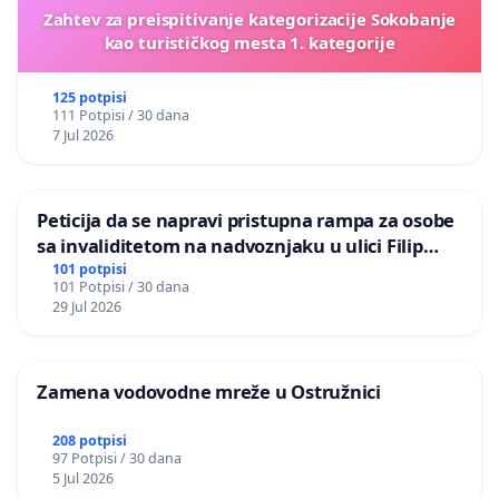
Zahtev za preispitivanje kategorizacije Sokobanje
kao turističkog mesta 1. kategorije
125 potpisi
111 Potpisi / 30 dana
7 Jul 2026
Peticija da se napravi pristupna rampa za osobe
sa invaliditetom na nadvoznjaku u ulici Filip
Kljajic u Kragujevcu
101 potpisi
101 Potpisi / 30 dana
29 Jul 2026
Zamena vodovodne mreže u Ostružnici
208 potpisi
97 Potpisi / 30 dana
5 Jul 2026