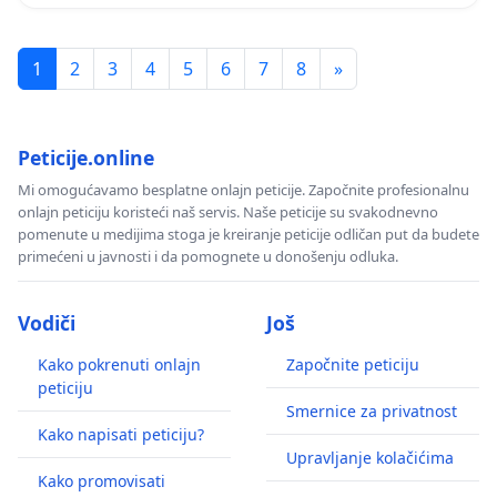
1
2
3
4
5
6
7
8
»
Peticije.online
Mi omogućavamo besplatne onlajn peticije. Započnite profesionalnu
onlajn peticiju koristeći naš servis. Naše peticije su svakodnevno
pomenute u medijima stoga je kreiranje peticije odličan put da budete
primećeni u javnosti i da pomognete u donošenju odluka.
Vodiči
Još
Kako pokrenuti onlajn
Započnite peticiju
peticiju
Smernice za privatnost
Kako napisati peticiju?
Upravljanje kolačićima
Kako promovisati