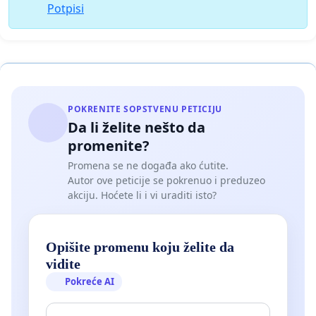
Potpisi
POKRENITE SOPSTVENU PETICIJU
Da li želite nešto da
promenite?
Promena se ne događa ako ćutite.
Autor ove peticije se pokrenuo i preduzeo
akciju. Hoćete li i vi uraditi isto?
Opišite promenu koju želite da
vidite
Pokreće AI