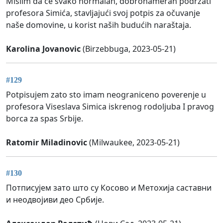
Mislim da će svako normalan, dobronameran podržati
profesora Simića, stavljajući svoj potpis za očuvanje
naše domovine, u korist naših budućih naraštaja.
Karolina Jovanovic
(Birzebbuga, 2023-05-21)
#129
Potpisujem zato sto imam neograniceno poverenje u
profesora Viseslava Simica iskrenog rodoljuba I pravog
borca za spas Srbije.
Ratomir Miladinovic
(Milwaukee, 2023-05-21)
#130
Потписујем зато што су Косово и Метохија саставни
и неодвојиви део Србије.