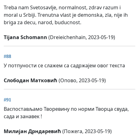
Treba nam Svetosavlje, normalnost, zdrav razum i
moral u Srbiji. Trenutna vlast je demonska, zla, nije ih
briga za decu, narod, buducnost.
Tijana Schomann
(Dreieichenhain, 2023-05-19)
#88
У потпуности се слажем са садржајем овог текста
Слободан Матковић
(Опово, 2023-05-19)
#91
Васпостављамо Творевину по норми Творца свуда,
сада и занавек !
Милијан Дрндаревић
(Пожега, 2023-05-19)