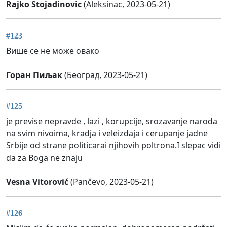
Rajko Stojadinovic
(Aleksinac, 2023-05-21)
#123
Више се не може овако
Горан Пиљак
(Београд, 2023-05-21)
#125
je previse nepravde , lazi , korupcije, srozavanje naroda
na svim nivoima, kradja i veleizdaja i cerupanje jadne
Srbije od strane politicarai njihovih poltrona.I slepac vidi
da za Boga ne znaju
Vesna Vitorović
(Pančevo, 2023-05-21)
#126