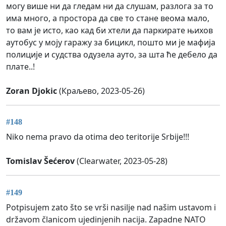
могу више ни да гледам ни да слушам, разлога за то
има много, а простора да све то стане веома мало,
то вам је исто, као кад би хтели да паркирате њихов
аутобус у моју гаражу за бицикл, пошто ми је мафија
полиције и судства одузела ауто, за шта ће дебело да
плате..!
Zoran Djokic
(Краљево, 2023-05-26)
#148
Niko nema pravo da otima deo teritorije Srbije!!!
Tomislav Šećerov
(Clearwater, 2023-05-28)
#149
Potpisujem zato što se vrši nasilje nad našim ustavom i
državom članicom ujedinjenih nacija. Zapadne NATO