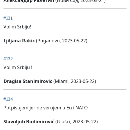
Александар Ралетић
(Нови Сад, 2023-05-21)
#131
Volim Srbiju!
Ljiljana Rakic
(Poganovo, 2023-05-22)
#132
Volim Srbiju !
Dragisa Stanimirovic
(Miami, 2023-05-22)
#134
Potpisujem jer ne verujem u Eu i NATO
Slavoljub Budimirović
(Glušci, 2023-05-22)