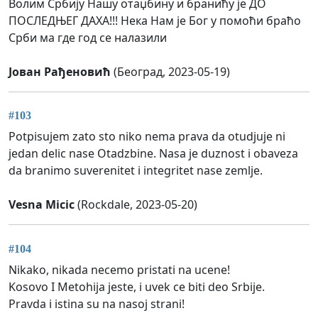
Волим Србију Нашу отаџбину и бранићу је ДО
ПОСЛЕДЊЕГ ДАХА!!! Нека Нам је Бог у помоћи браћо
Срби ма где год се налазили
Јован Рађеновић
(Београд, 2023-05-19)
#103
Potpisujem zato sto niko nema prava da otudjuje ni
jedan delic nase Otadzbine. Nasa je duznost i obaveza
da branimo suverenitet i integritet nase zemlje.
Vesna Micic
(Rockdale, 2023-05-20)
#104
Nikako, nikada necemo pristati na ucene!
Kosovo I Metohija jeste, i uvek ce biti deo Srbije.
Pravda i istina su na nasoj strani!