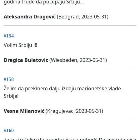
godina trude da pocepaju Srbiju...
Aleksandra Dragović
(Beograd, 2023-05-31)
#154
Volim Srbiju !!!
Dragica Bulatovic
(Wiesbaden, 2023-05-31)
#158
Želim da prekinem dalju izdaju marionetske vlade
Srbije!
Vesna Milanović
(Kragujevac, 2023-05-31)
#160
Zato sto želim da pravda i istina pobedi! Da sve izdajnice