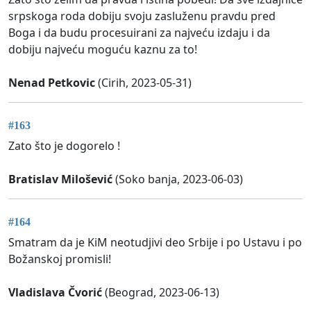
srpskoga roda dobiju svoju zasluženu pravdu pred
Boga i da budu procesuirani za najveću izdaju i da
dobiju najveću moguću kaznu za to!
Nenad Petkovic
(Cirih, 2023-05-31)
#163
Zato što je dogorelo !
Bratislav Milošević
(Soko banja, 2023-06-03)
#164
Smatram da je KiM neotudjivi deo Srbije i po Ustavu i po
Božanskoj promisli!
Vladislava Čvorić
(Beograd, 2023-06-13)