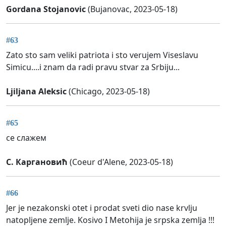
Gordana Stojanovic
(Bujanovac, 2023-05-18)
#63
Zato sto sam veliki patriota i sto verujem Viseslavu
Simicu....i znam da radi pravu stvar za Srbiju...
Ljiljana Aleksic
(Chicago, 2023-05-18)
#65
се слажем
С. Каргановић
(Coeur d'Alene, 2023-05-18)
#66
Jer je nezakonski otet i prodat sveti dio nase krvlju
natopljene zemlje. Kosivo I Metohija je srpska zemlja !!!