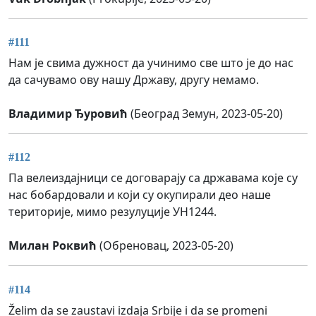
#111
Нам је свима дужност да учинимо све што је до нас
да сачувамо ову нашу Државу, другу немамо.
Владимир Ђуровић
(Београд Земун, 2023-05-20)
#112
Па велеиздајници се договарају са државама које су
нас бобардовали и који су окупирали део наше
територије, мимо резулуције УН1244.
Mилан Роквић
(Обреновац, 2023-05-20)
#114
Želim da se zaustavi izdaja Srbije i da se promeni