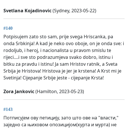
Svetlana Kojadinovic
(Sydney, 2023-05-22)
#140
Potpisujem zato sto sam, prije svega Hriscanka, pa
onda Srbkinja! A kad je neko ovo oboje, on je onda sve: i
rodoljub, i heroj, i nacionalista u pravom smislu te
rijeci....i sve sto podrazumjeva svako dobro, istinu i
bitku za pravdu i istinu! Ja sam Hristov ratnik, a Sveta
Srbija je Hristova! Hristova je jer je krstena! A Krst mi je
Svetinja! Cijepanje Srbije jeste - cijepanje Krsta!
Zora Jankovic
(Hamilton, 2023-05-23)
#143
Потписујем ову петицију, зато што ове на "власти,"
заједно са њиховом опозицијом(курта и мурта) не