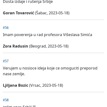
Dosta izdaje i rušenja Srbije
Goran Tovarović
(Šabac, 2023-05-18)
#56
Imam poverenja u rad profesora Višeslava Simića
Zora Radusin
(Beograd, 2023-05-18)
#57
Verujem u nosioce ideja koje ce omoguciti preporod
nase zemlje.
Ljiljana Bozic
(Vrsac, 2023-05-18)
#58
zelim spas Srbiji !!!