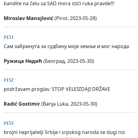
bandite na čelu sa SAD mora stići ruka pravde!!!
Miroslav Manojlović
(Pirot, 2023-05-28)
#151
Сам забринута за судбину моје земље и мог народа
Ружица Недић
(Београд, 2023-05-30)
#152
podržavam proglas: STOP VELEIZDAJI DRŽAVE
Radić Gostimir
(Banja Luka, 2023-05-30)
#153
brojni neprijatelji Srbije i srpskog naroda se dugi niz