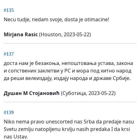
#135
Necu tudje, nedam svoje, dosta je otimacine!
Mirjana Rasic
(Houston, 2023-05-22)
#137
доста нам је безакоња, непоштовања устава, закона
и сопствених заклетви у РС и мора под хитно народ
да реши велеиздају, издају народа и државе Србије.
Душан М Стојановић
(Суботица, 2023-05-22)
#139
Niko nema pravo unescorted nas Srba da predaje nasu
Svetu zemlju natopljenu krvlju nasih predaka I da krsi
nas Ustav.