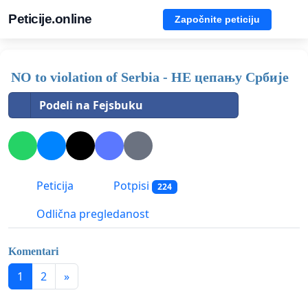
Peticije.online
Započnite peticiju
NO to violation of Serbia - НЕ цепању Србије
Podeli na Fejsbuku
Peticija
Potpisi
224
Odlična pregledanost
Komentari
1
2
»