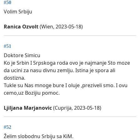
#50
Volim Srbiju
Ranica Ozvolt
(Wien, 2023-05-18)
#51
Doktore Simicu
Ko je Srbin I Srpskoga roda ovo je najmanje Sto moze
da ucini za nasu divnu zemlju. Istina je spora ali
dostizna.
Tukle su Nas mnoge bure I oluje ,preziveli smo. I ovu
cemo,uz Bozijiu pomoc.
Ljiljana Marjanovic
(Cuprija, 2023-05-18)
#52
Želim slobodnu Srbiju sa KiM.