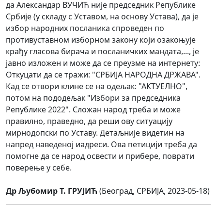
да Александар ВУЧИЋ није председник Републике
Србије (у складу с Уставом, на основу Устава), да је
избор народних посланика спроведен по
противуставном изборном закону који озакоњује
крађу гласова бирача и посланичких мандата,..., је
јавно изложен и може да се преузме на интернету:
Откуцати да се тражи: "СРБИЈА НАРОДНА ДРЖАВА".
Кад се отвори клине се на одељак: "АКТУЕЛНО",
потом на пододељак "Избори за председника
Републике 2022". Сложан народ треба и може
правилно, праведно, да реши ову ситуацију
мирнодопски по Уставу. Детаљније видетин на
напред наведеној иадреси. Ова петицији треба да
помогне да се народ освести и прибере, поврати
поверење у себе.
Др Љубомир Т. ГРУЈИЋ
(Београд, СРБИЈА, 2023-05-18)