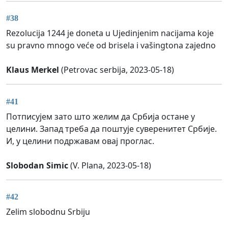
#38
Rezolucija 1244 je doneta u Ujedinjenim nacijama koje
su pravno mnogo veće od brisela i vašingtona zajedno
Klaus Merkel
(Petrovac serbija, 2023-05-18)
#41
Потписујем зато што желим да Србија остане у
целини. Запад треба да поштује суверенитет Србије.
И, у целини подржавам овај проглас.
Slobodan Simic
(V. Plana, 2023-05-18)
#42
Zelim slobodnu Srbiju