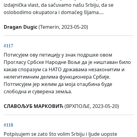
izdajnička vlast, da sačuvamo našu Srbiju, da se
oslobodimo okupatora i domaćeg šljama....
Dragan Dugic
(Temerin, 2023-05-20)
#117
Потисујем ову петицију у знак подршке овом
Прогласу Србске Народне Воље да је ништаван било
какав споразум са НАТО државама незаконитим и
нелегитимним делима функционера Србије.
Потписујем јер желим да моја отаџбина буде
слободна и суверена земља.
СЛАВОЉУБ МАРКОВИЋ
(ВРХПОЉЕ, 2023-05-20)
#118
Potpisujem se zato što volim Srbiju i ljude uopste