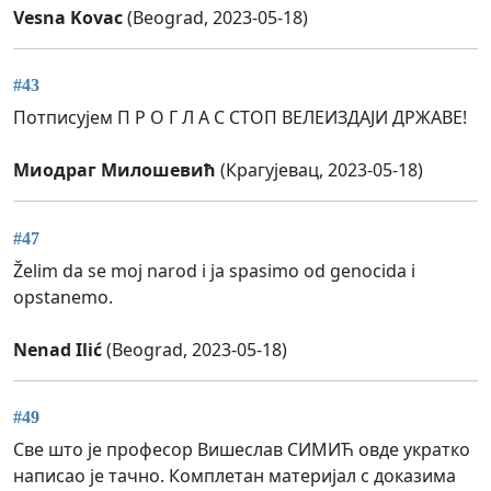
Vesna Kovac
(Beograd, 2023-05-18)
#43
Потписујем П Р О Г Л А С СТОП ВЕЛЕИЗДАЈИ ДРЖАВЕ!
Миодраг Милошевић
(Крагујевац, 2023-05-18)
#47
Želim da se moj narod i ja spasimo od genocida i
opstanemo.
Nenad Ilić
(Beograd, 2023-05-18)
#49
Све што је професор Вишеслав СИМИЋ овде укратко
написао је тачно. Комплетан материјал с доказима