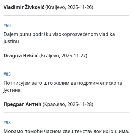
Vladimir Živković
(Kraljevo, 2025-11-26)
#60
Dajem punu podršku visokoprosvećenom vladika
Justinu
Dragica Bekčić
(Kraljevo, 2025-11-27)
#85
Потписујем зато што желим да подржим епископа
Јустина.
Предраг Антић
(Краљево, 2025-11-28)
#93
Морамо помоћи часном свештенству док их још има.