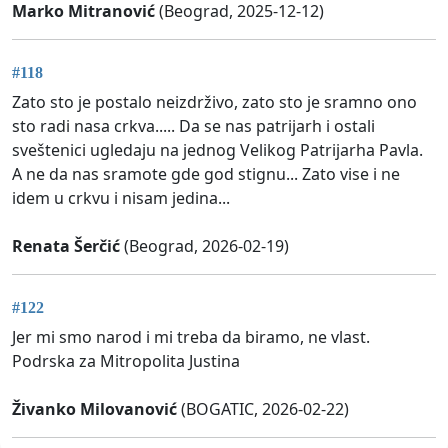
Marko Mitranović
(Beograd, 2025-12-12)
#118
Zato sto je postalo neizdrživo, zato sto je sramno ono
sto radi nasa crkva..... Da se nas patrijarh i ostali
sveštenici ugledaju na jednog Velikog Patrijarha Pavla.
A ne da nas sramote gde god stignu... Zato vise i ne
idem u crkvu i nisam jedina...
Renata Šerčić
(Beograd, 2026-02-19)
#122
Jer mi smo narod i mi treba da biramo, ne vlast.
Podrska za Mitropolita Justina
Živanko Milovanović
(BOGATIC, 2026-02-22)