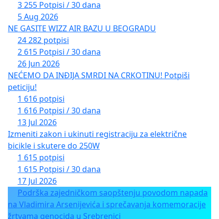
3 255 Potpisi / 30 dana
5 Aug 2026
NE GASITE WIZZ AIR BAZU U BEOGRADU
24 282 potpisi
2 615 Potpisi / 30 dana
26 Jun 2026
NEĆEMO DA INĐIJA SMRDI NA CRKOTINU! Potpiši
peticiju!
1 616 potpisi
1 616 Potpisi / 30 dana
13 Jul 2026
Izmeniti zakon i ukinuti registraciju za električne
bicikle i skutere do 250W
1 615 potpisi
1 615 Potpisi / 30 dana
17 Jul 2026
Podrška zajedničkom saopštenju povodom napada
na Vladimira Arsenijevića i sprečavanja komemoracije
žrtvama genocida u Srebrenici