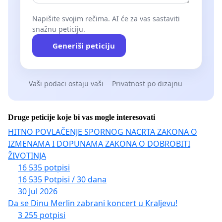
Napišite svojim rečima. AI će za vas sastaviti
snažnu peticiju.
Generiši peticiju
Vaši podaci ostaju vaši
Privatnost po dizajnu
Druge peticije koje bi vas mogle interesovati
HITNO POVLAČENJE SPORNOG NACRTA ZAKONA O
IZMENAMA I DOPUNAMA ZAKONA O DOBROBITI
ŽIVOTINJA
16 535 potpisi
16 535 Potpisi / 30 dana
30 Jul 2026
Da se Dinu Merlin zabrani koncert u Kraljevu!
3 255 potpisi