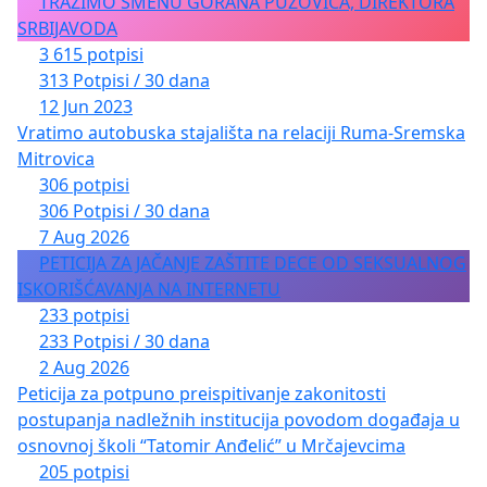
TRAŽIMO SMENU GORANA PUZOVIĆA, DIREKTORA
SRBIJAVODA
3 615 potpisi
313 Potpisi / 30 dana
12 Jun 2023
Vratimo autobuska stajališta na relaciji Ruma-Sremska
Mitrovica
306 potpisi
306 Potpisi / 30 dana
7 Aug 2026
PETICIJA ZA JAČANJE ZAŠTITE DECE OD SEKSUALNOG
ISKORIŠĆAVANJA NA INTERNETU
233 potpisi
233 Potpisi / 30 dana
2 Aug 2026
Peticija za potpuno preispitivanje zakonitosti
postupanja nadležnih institucija povodom događaja u
osnovnoj školi “Tatomir Anđelić” u Mrčajevcima
205 potpisi