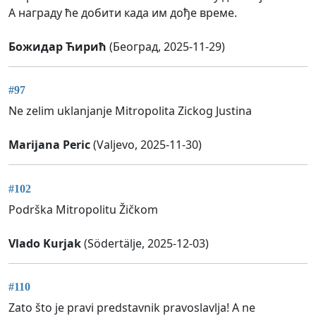
А награду ће добити када им дође време.
Божидар Ћирић
(Београд, 2025-11-29)
#97
Ne zelim uklanjanje Mitropolita Zickog Justina
Marijana Peric
(Valjevo, 2025-11-30)
#102
Podrška Mitropolitu Žičkom
Vlado Kurjak
(Södertälje, 2025-12-03)
#110
Zato što je pravi predstavnik pravoslavlja! A ne