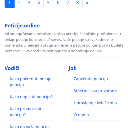
1
2
3
4
5
6
7
8
»
Peticije.online
Mi omogućavamo besplatne onlajn peticije. Započnite profesionalnu
onlajn peticiju koristeći naš servis. Naše peticije su svakodnevno
pomenute u medijima stoga je kreiranje peticije odličan put da budete
primećeni u javnosti i da pomognete u donošenju odluka.
Vodiči
Još
Kako pokrenuti onlajn
Započnite peticiju
peticiju
Smernice za privatnost
Kako napisati peticiju?
Upravljanje kolačićima
Kako promovisati
peticiju?
O nama
Kako da vaša peticija