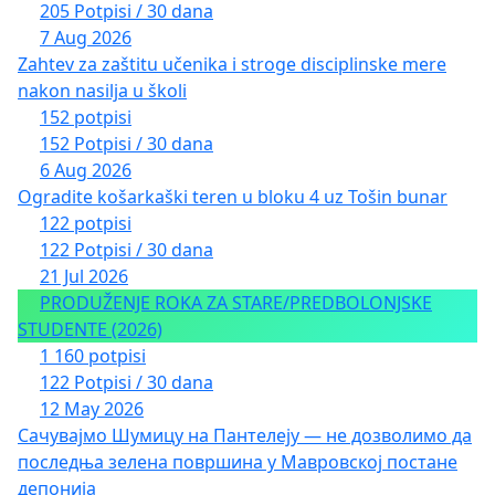
205 Potpisi / 30 dana
7 Aug 2026
Zahtev za zaštitu učenika i stroge disciplinske mere
nakon nasilja u školi
152 potpisi
152 Potpisi / 30 dana
6 Aug 2026
Ogradite košarkaški teren u bloku 4 uz Tošin bunar
122 potpisi
122 Potpisi / 30 dana
21 Jul 2026
PRODUŽENJE ROKA ZA STARE/PREDBOLONJSKE
STUDENTE (2026)
1 160 potpisi
122 Potpisi / 30 dana
12 May 2026
Сачувајмо Шумицу на Пантелеју — не дозволимо да
последња зелена површина у Мавровској постане
депонија