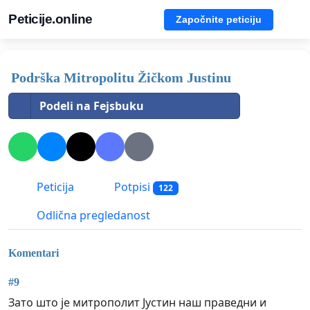
Peticije.online
Započnite peticiju
Podrška Mitropolitu Žičkom Justinu
Podeli na Fejsbuku
Peticija
Potpisi
122
Odlična pregledanost
Komentari
#9
Зато што је митрополит Јустин наш праведни и