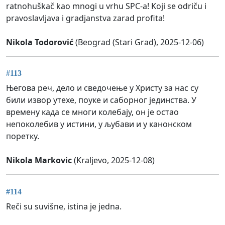
ratnohuškač kao mnogi u vrhu SPC-a! Koji se odriču i
pravoslavljava i gradjanstva zarad profita!
Nikola Todorović
(Beograd (Stari Grad), 2025-12-06)
#113
Његова реч, дело и сведочење у Христу за нас су
били извор утехе, поуке и саборног јединства. У
времену када се многи колебају, он је остао
непоколебив у истини, у љубави и у канонском
поретку.
Nikola Markovic
(Kraljevo, 2025-12-08)
#114
Reči su suvišne, istina je jedna.