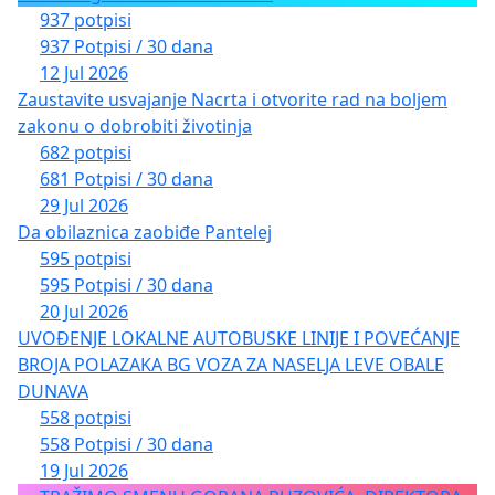
937 potpisi
937 Potpisi / 30 dana
12 Jul 2026
Zaustavite usvajanje Nacrta i otvorite rad na boljem
zakonu o dobrobiti životinja
682 potpisi
681 Potpisi / 30 dana
29 Jul 2026
Da obilaznica zaobiđe Pantelej
595 potpisi
595 Potpisi / 30 dana
20 Jul 2026
UVOĐENJE LOKALNE AUTOBUSKE LINIJE I POVEĆANJE
BROJA POLAZAKA BG VOZA ZA NASELJA LEVE OBALE
DUNAVA
558 potpisi
558 Potpisi / 30 dana
19 Jul 2026