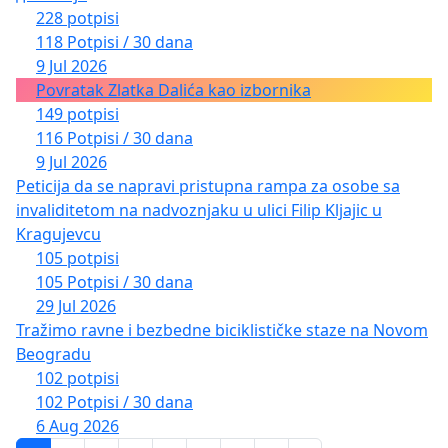
228 potpisi
118 Potpisi / 30 dana
9 Jul 2026
Povratak Zlatka Dalića kao izbornika
149 potpisi
116 Potpisi / 30 dana
9 Jul 2026
Peticija da se napravi pristupna rampa za osobe sa
invaliditetom na nadvoznjaku u ulici Filip Kljajic u
Kragujevcu
105 potpisi
105 Potpisi / 30 dana
29 Jul 2026
Tražimo ravne i bezbedne biciklističke staze na Novom
Beogradu
102 potpisi
102 Potpisi / 30 dana
6 Aug 2026