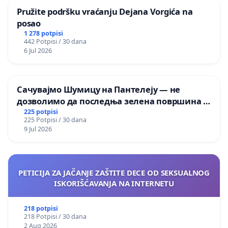
Pružite podršku vraćanju Dejana Vorgića na
posao
1 278 potpisi
442 Potpisi / 30 dana
6 Jul 2026
Сачувајмо Шумицу на Пантелеју — не
дозволимо да последња зелена површина у
Мавровској постане депонија
225 potpisi
225 Potpisi / 30 dana
9 Jul 2026
PETICIJA ZA JAČANJE ZAŠTITE DECE OD SEKSUALNOG
ISKORIŠĆAVANJA NA INTERNETU
218 potpisi
218 Potpisi / 30 dana
2 Aug 2026