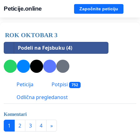
Peticije.online
Započnite peticiju
ROK OKTOBAR 3
Podeli na Fejsbuku (4)
Peticija
Potpisi
752
Odlična pregledanost
Komentari
1
2
3
4
»