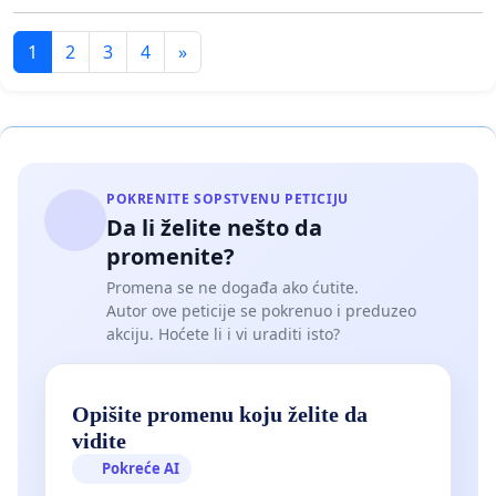
1
2
3
4
»
POKRENITE SOPSTVENU PETICIJU
Da li želite nešto da
promenite?
Promena se ne događa ako ćutite.
Autor ove peticije se pokrenuo i preduzeo
akciju. Hoćete li i vi uraditi isto?
Opišite promenu koju želite da
vidite
Pokreće AI