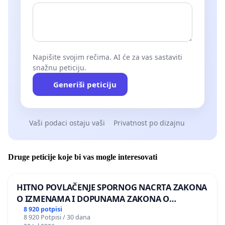
Napišite svojim rečima. AI će za vas sastaviti
snažnu peticiju.
Generiši peticiju
Vaši podaci ostaju vaši
Privatnost po dizajnu
Druge peticije koje bi vas mogle interesovati
HITNO POVLAČENJE SPORNOG NACRTA ZAKONA
O IZMENAMA I DOPUNAMA ZAKONA O
DOBROBITI ŽIVOTINJA
8 920 potpisi
8 920 Potpisi / 30 dana