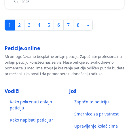
5 Jul 2026
1
2
3
4
5
6
7
8
»
Peticije.online
Mi omogućavamo besplatne onlajn peticije. Započnite profesionalnu
onlajn peticiju koristeći naš servis. Naše peticije su svakodnevno
pomenute u medijima stoga je kreiranje peticije odličan put da budete
primećeni u javnosti i da pomognete u donošenju odluka.
Vodiči
Još
Kako pokrenuti onlajn
Započnite peticiju
peticiju
Smernice za privatnost
Kako napisati peticiju?
Upravljanje kolačićima