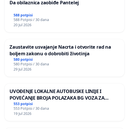
Da obilaznica zaobiđe Pantelej
588 potpisi
588 Potpisi / 30 dana
20 Jul 2026
Zaustavite usvajanje Nacrta i otvorite rad na
boljem zakonu o dobrobiti životinja
580 potpisi
580 Potpisi / 30 dana
29 Jul 2026
UVOĐENJE LOKALNE AUTOBUSKE LINIJE I
POVEĆANJE BROJA POLAZAKA BG VOZA ZA
NASELJA LEVE OBALE DUNAVA
553 potpisi
553 Potpisi / 30 dana
19 Jul 2026