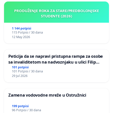
PRODUŽENJE ROKA ZA STARE/PREDBOLONJSKE
STUDENTE (2026)
1 144 potpisi
115 Potpisi / 30 dana
12 May 2026
Peticija da se napravi pristupna rampa za osobe
sa invaliditetom na nadvoznjaku u ulici Filip
Kljajic u Kragujevcu
101 potpisi
101 Potpisi / 30 dana
29 Jul 2026
Zamena vodovodne mreže u Ostružnici
199 potpisi
96 Potpisi / 30 dana