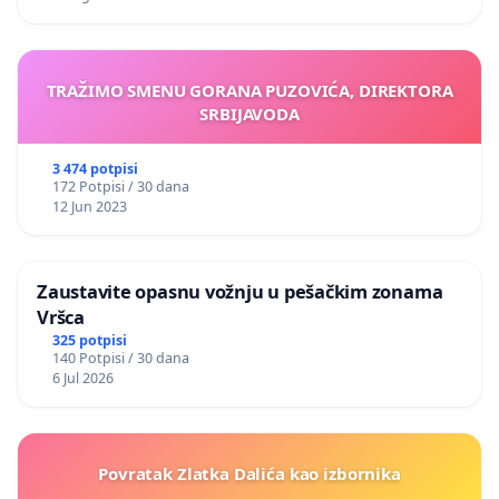
TRAŽIMO SMENU GORANA PUZOVIĆA, DIREKTORA
SRBIJAVODA
3 474 potpisi
172 Potpisi / 30 dana
12 Jun 2023
Zaustavite opasnu vožnju u pešačkim zonama
Vršca
325 potpisi
140 Potpisi / 30 dana
6 Jul 2026
Povratak Zlatka Dalića kao izbornika