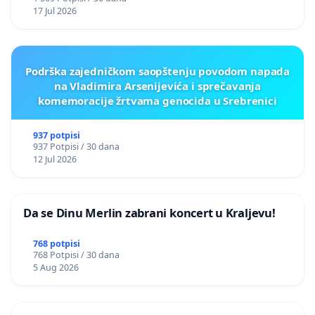
17 Jul 2026
Podrška zajedničkom saopštenju povodom napada
na Vladimira Arsenijevića i sprečavanja
komemoracije žrtvama genocida u Srebrenici
937 potpisi
937 Potpisi / 30 dana
12 Jul 2026
Da se Dinu Merlin zabrani koncert u Kraljevu!
768 potpisi
768 Potpisi / 30 dana
5 Aug 2026