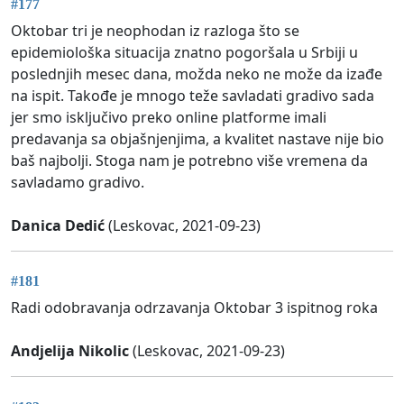
#177
Oktobar tri je neophodan iz razloga što se
epidemiološka situacija znatno pogoršala u Srbiji u
poslednjih mesec dana, možda neko ne može da izađe
na ispit. Takođe je mnogo teže savladati gradivo sada
jer smo isključivo preko online platforme imali
predavanja sa objašnjenjima, a kvalitet nastave nije bio
baš najbolji. Stoga nam je potrebno više vremena da
savladamo gradivo.
Danica Dedić
(Leskovac, 2021-09-23)
#181
Radi odobravanja odrzavanja Oktobar 3 ispitnog roka
Andjelija Nikolic
(Leskovac, 2021-09-23)