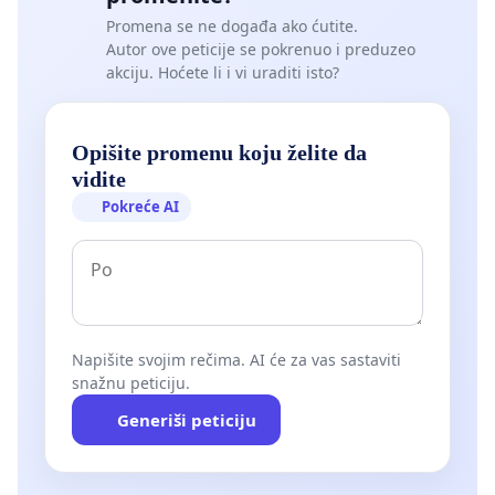
Promena se ne događa ako ćutite.
Autor ove peticije se pokrenuo i preduzeo
akciju. Hoćete li i vi uraditi isto?
Opišite promenu koju želite da
vidite
Pokreće AI
Napišite svojim rečima. AI će za vas sastaviti
snažnu peticiju.
Generiši peticiju