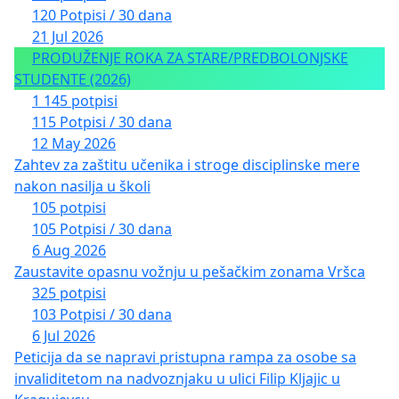
120 Potpisi / 30 dana
21 Jul 2026
PRODUŽENJE ROKA ZA STARE/PREDBOLONJSKE
STUDENTE (2026)
1 145 potpisi
115 Potpisi / 30 dana
12 May 2026
Zahtev za zaštitu učenika i stroge disciplinske mere
nakon nasilja u školi
105 potpisi
105 Potpisi / 30 dana
6 Aug 2026
Zaustavite opasnu vožnju u pešačkim zonama Vršca
325 potpisi
103 Potpisi / 30 dana
6 Jul 2026
Peticija da se napravi pristupna rampa za osobe sa
invaliditetom na nadvoznjaku u ulici Filip Kljajic u