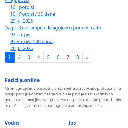
Kragujevcu
101 potpisi
101 Potpisi / 30 dana
29 Jul 2026
Da pružne rampe u Kragujevcu ponovo rade
93 potpisi
93 Potpisi / 30 dana
26 Jul 2026
1
2
3
4
5
6
7
8
»
Peticije.online
Mi omogućavamo besplatne onlajn peticije. Započnite profesionalnu
onlajn peticiju koristeći naš servis. Naše peticije su svakodnevno
pomenute u medijima stoga je kreiranje peticije odličan put da budete
primećeni u javnosti i da pomognete u donošenju odluka.
Vodiči
Još