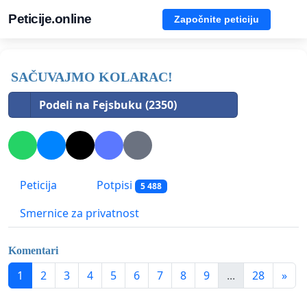
Peticije.online
Započnite peticiju
SAČUVAJMO KOLARAC!
Podeli na Fejsbuku (2350)
Peticija
Potpisi
5 488
Smernice za privatnost
Komentari
1
2
3
4
5
6
7
8
9
...
28
»