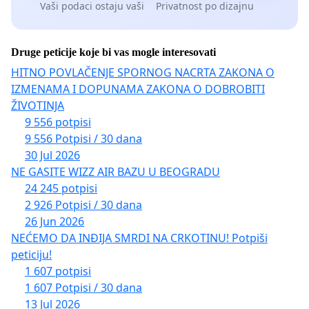
Vaši podaci ostaju vaši
Privatnost po dizajnu
Druge peticije koje bi vas mogle interesovati
HITNO POVLAČENJE SPORNOG NACRTA ZAKONA O
IZMENAMA I DOPUNAMA ZAKONA O DOBROBITI
ŽIVOTINJA
9 556 potpisi
9 556 Potpisi / 30 dana
30 Jul 2026
NE GASITE WIZZ AIR BAZU U BEOGRADU
24 245 potpisi
2 926 Potpisi / 30 dana
26 Jun 2026
NEĆEMO DA INĐIJA SMRDI NA CRKOTINU! Potpiši
peticiju!
1 607 potpisi
1 607 Potpisi / 30 dana
13 Jul 2026