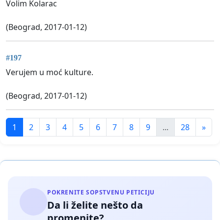
Volim Kolarac
(Beograd, 2017-01-12)
#197
Verujem u moć kulture.
(Beograd, 2017-01-12)
1
2
3
4
5
6
7
8
9
...
28
»
POKRENITE SOPSTVENU PETICIJU
Da li želite nešto da
promenite?