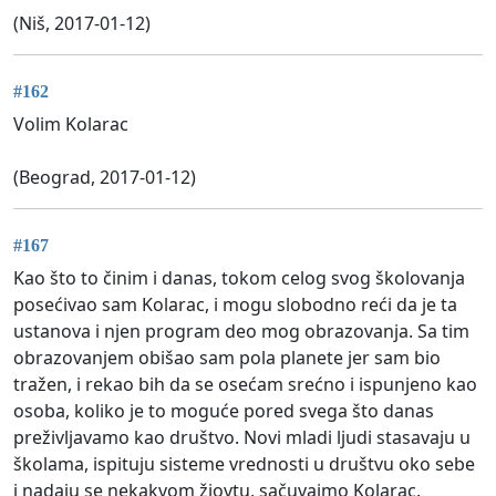
(Niš, 2017-01-12)
#162
Volim Kolarac
(Beograd, 2017-01-12)
#167
Kao što to činim i danas, tokom celog svog školovanja
posećivao sam Kolarac, i mogu slobodno reći da je ta
ustanova i njen program deo mog obrazovanja. Sa tim
obrazovanjem obišao sam pola planete jer sam bio
tražen, i rekao bih da se osećam srećno i ispunjeno kao
osoba, koliko je to moguće pored svega što danas
preživljavamo kao društvo. Novi mladi ljudi stasavaju u
školama, ispituju sisteme vrednosti u društvu oko sebe
i nadaju se nekakvom žiovtu, sačuvajmo Kolarac.