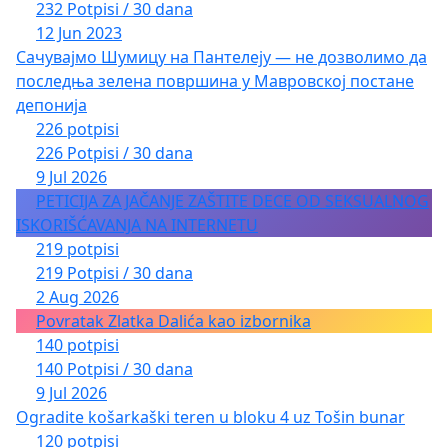
232 Potpisi / 30 dana
12 Jun 2023
Сачувајмо Шумицу на Пантелеју — не дозволимо да
последња зелена површина у Мавровској постане
депонија
226 potpisi
226 Potpisi / 30 dana
9 Jul 2026
PETICIJA ZA JAČANJE ZAŠTITE DECE OD SEKSUALNOG
ISKORIŠĆAVANJA NA INTERNETU
219 potpisi
219 Potpisi / 30 dana
2 Aug 2026
Povratak Zlatka Dalića kao izbornika
140 potpisi
140 Potpisi / 30 dana
9 Jul 2026
Ogradite košarkaški teren u bloku 4 uz Tošin bunar
120 potpisi