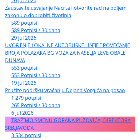
20 Jul 2026
Zaustavite usvajanje Nacrta i otvorite rad na boljem
zakonu o dobrobiti životinja
589 potpisi
589 Potpisi / 30 dana
29 Jul 2026
UVOĐENJE LOKALNE AUTOBUSKE LINIJE I POVEĆANJE
BROJA POLAZAKA BG VOZA ZA NASELJA LEVE OBALE
DUNAVA
553 potpisi
553 Potpisi / 30 dana
19 Jul 2026
Pružite podršku vraćanju Dejana Vorgića na posao
1 279 potpisi
265 Potpisi / 30 dana
6 Jul 2026
TRAŽIMO SMENU GORANA PUZOVIĆA, DIREKTORA
SRBIJAVODA
3 534 potpisi