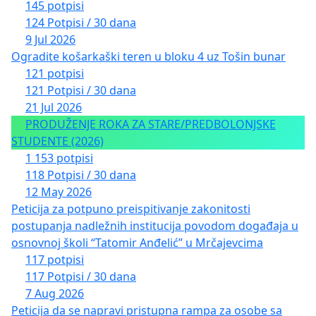
145 potpisi
124 Potpisi / 30 dana
9 Jul 2026
Ogradite košarkaški teren u bloku 4 uz Tošin bunar
121 potpisi
121 Potpisi / 30 dana
21 Jul 2026
PRODUŽENJE ROKA ZA STARE/PREDBOLONJSKE
STUDENTE (2026)
1 153 potpisi
118 Potpisi / 30 dana
12 May 2026
Peticija za potpuno preispitivanje zakonitosti
postupanja nadležnih institucija povodom događaja u
osnovnoj školi “Tatomir Anđelić” u Mrčajevcima
117 potpisi
117 Potpisi / 30 dana
7 Aug 2026
Peticija da se napravi pristupna rampa za osobe sa