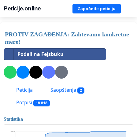
Peticije.online
Započnite peticiju
PROTIV ZAGAĐENJA: Zahtevamo konkretne
mere!
Podeli na Fejsbuku
Peticija
Saopštenja
2
Potpisi
18 818
Statistika
18 818