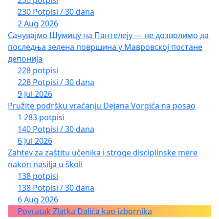
230 potpisi
230 Potpisi / 30 dana
2 Aug 2026
Сачувајмо Шумицу на Пантелеју — не дозволимо да
последња зелена површина у Мавровској постане
депонија
228 potpisi
228 Potpisi / 30 dana
9 Jul 2026
Pružite podršku vraćanju Dejana Vorgića na posao
1 283 potpisi
140 Potpisi / 30 dana
6 Jul 2026
Zahtev za zaštitu učenika i stroge disciplinske mere
nakon nasilja u školi
138 potpisi
138 Potpisi / 30 dana
6 Aug 2026
Povratak Zlatka Dalića kao izbornika