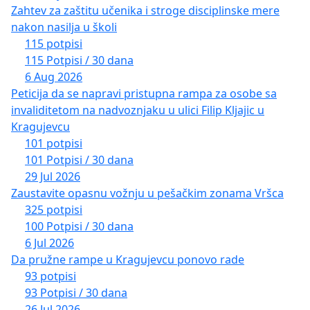
Zahtev za zaštitu učenika i stroge disciplinske mere
nakon nasilja u školi
115 potpisi
115 Potpisi / 30 dana
6 Aug 2026
Peticija da se napravi pristupna rampa za osobe sa
invaliditetom na nadvoznjaku u ulici Filip Kljajic u
Kragujevcu
101 potpisi
101 Potpisi / 30 dana
29 Jul 2026
Zaustavite opasnu vožnju u pešačkim zonama Vršca
325 potpisi
100 Potpisi / 30 dana
6 Jul 2026
Da pružne rampe u Kragujevcu ponovo rade
93 potpisi
93 Potpisi / 30 dana
26 Jul 2026