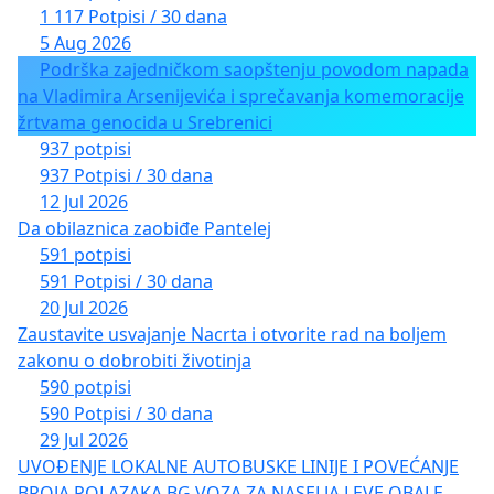
1 117 Potpisi / 30 dana
5 Aug 2026
Podrška zajedničkom saopštenju povodom napada
na Vladimira Arsenijevića i sprečavanja komemoracije
žrtvama genocida u Srebrenici
937 potpisi
937 Potpisi / 30 dana
12 Jul 2026
Da obilaznica zaobiđe Pantelej
591 potpisi
591 Potpisi / 30 dana
20 Jul 2026
Zaustavite usvajanje Nacrta i otvorite rad na boljem
zakonu o dobrobiti životinja
590 potpisi
590 Potpisi / 30 dana
29 Jul 2026
UVOĐENJE LOKALNE AUTOBUSKE LINIJE I POVEĆANJE
BROJA POLAZAKA BG VOZA ZA NASELJA LEVE OBALE