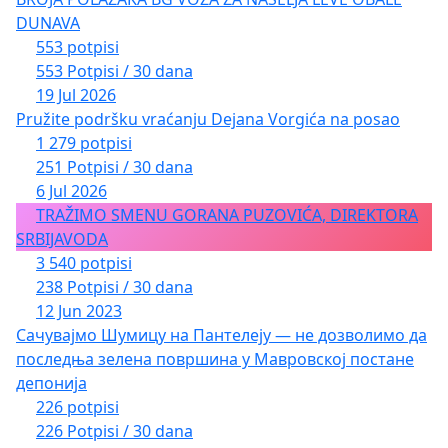
DUNAVA
553 potpisi
553 Potpisi / 30 dana
19 Jul 2026
Pružite podršku vraćanju Dejana Vorgića na posao
1 279 potpisi
251 Potpisi / 30 dana
6 Jul 2026
TRAŽIMO SMENU GORANA PUZOVIĆA, DIREKTORA
SRBIJAVODA
3 540 potpisi
238 Potpisi / 30 dana
12 Jun 2023
Сачувајмо Шумицу на Пантелеју — не дозволимо да
последња зелена површина у Мавровској постане
депонија
226 potpisi
226 Potpisi / 30 dana