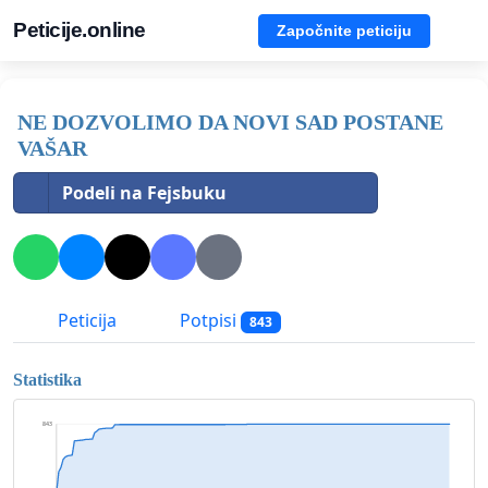
Peticije.online
Započnite peticiju
NE DOZVOLIMO DA NOVI SAD POSTANE
VAŠAR
Podeli na Fejsbuku
Peticija
Potpisi
843
Statistika
843