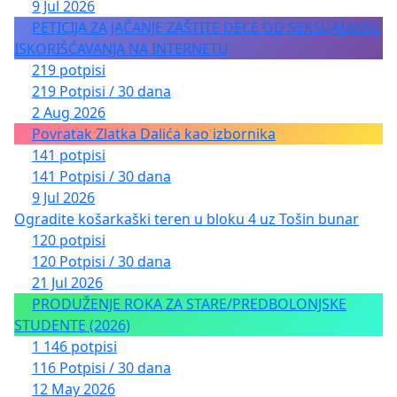
9 Jul 2026
PETICIJA ZA JAČANJE ZAŠTITE DECE OD SEKSUALNOG
ISKORIŠĆAVANJA NA INTERNETU
219 potpisi
219 Potpisi / 30 dana
2 Aug 2026
Povratak Zlatka Dalića kao izbornika
141 potpisi
141 Potpisi / 30 dana
9 Jul 2026
Ogradite košarkaški teren u bloku 4 uz Tošin bunar
120 potpisi
120 Potpisi / 30 dana
21 Jul 2026
PRODUŽENJE ROKA ZA STARE/PREDBOLONJSKE
STUDENTE (2026)
1 146 potpisi
116 Potpisi / 30 dana
12 May 2026