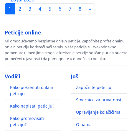
1
2
3
4
5
6
7
8
»
Peticije.online
Mi omogućavamo besplatne onlajn peticije. Započnite profesionalnu
onlajn peticiju koristeći naš servis. Naše peticije su svakodnevno
pomenute u medijima stoga je kreiranje peticije odličan put da budete
primećeni u javnosti i da pomognete u donošenju odluka.
Vodiči
Još
Kako pokrenuti onlajn
Započnite peticiju
peticiju
Smernice za privatnost
Kako napisati peticiju?
Upravljanje kolačićima
Kako promovisati
peticiju?
O nama