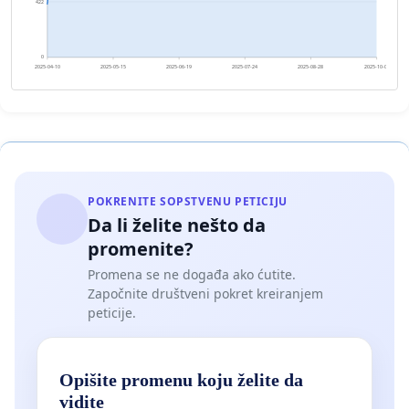
422
0
2025-04-10
2025-05-15
2025-06-19
2025-07-24
2025-08-28
2025-10-02
POKRENITE SOPSTVENU PETICIJU
Da li želite nešto da
promenite?
Promena se ne događa ako ćutite.
Započnite društveni pokret kreiranjem
peticije.
Opišite promenu koju želite da
vidite