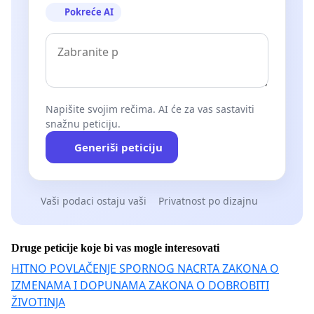
Pokreće AI
Napišite svojim rečima. AI će za vas sastaviti
snažnu peticiju.
Generiši peticiju
Vaši podaci ostaju vaši
Privatnost po dizajnu
Druge peticije koje bi vas mogle interesovati
HITNO POVLAČENJE SPORNOG NACRTA ZAKONA O
IZMENAMA I DOPUNAMA ZAKONA O DOBROBITI
ŽIVOTINJA