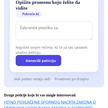
Opišite promenu koju želite da
vidite
Pokreće AI
Napišite svojim rečima. AI će za vas sastaviti
snažnu peticiju.
Generiši peticiju
Vaši podaci ostaju vaši
Privatnost po dizajnu
Druge peticije koje bi vas mogle interesovati
HITNO POVLAČENJE SPORNOG NACRTA ZAKONA O
IZMENAMA I DOPUNAMA ZAKONA O DOBROBITI