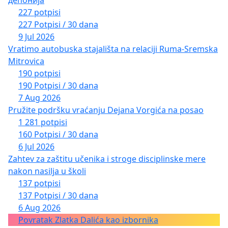
227 potpisi
227 Potpisi / 30 dana
9 Jul 2026
Vratimo autobuska stajališta na relaciji Ruma-Sremska
Mitrovica
190 potpisi
190 Potpisi / 30 dana
7 Aug 2026
Pružite podršku vraćanju Dejana Vorgića na posao
1 281 potpisi
160 Potpisi / 30 dana
6 Jul 2026
Zahtev za zaštitu učenika i stroge disciplinske mere
nakon nasilja u školi
137 potpisi
137 Potpisi / 30 dana
6 Aug 2026
Povratak Zlatka Dalića kao izbornika