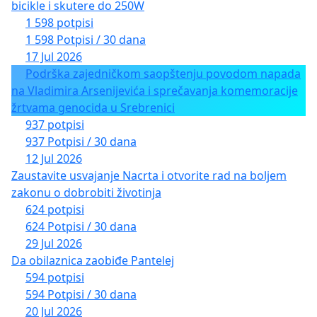
bicikle i skutere do 250W
1 598 potpisi
1 598 Potpisi / 30 dana
17 Jul 2026
Podrška zajedničkom saopštenju povodom napada
na Vladimira Arsenijevića i sprečavanja komemoracije
žrtvama genocida u Srebrenici
937 potpisi
937 Potpisi / 30 dana
12 Jul 2026
Zaustavite usvajanje Nacrta i otvorite rad na boljem
zakonu o dobrobiti životinja
624 potpisi
624 Potpisi / 30 dana
29 Jul 2026
Da obilaznica zaobiđe Pantelej
594 potpisi
594 Potpisi / 30 dana
20 Jul 2026