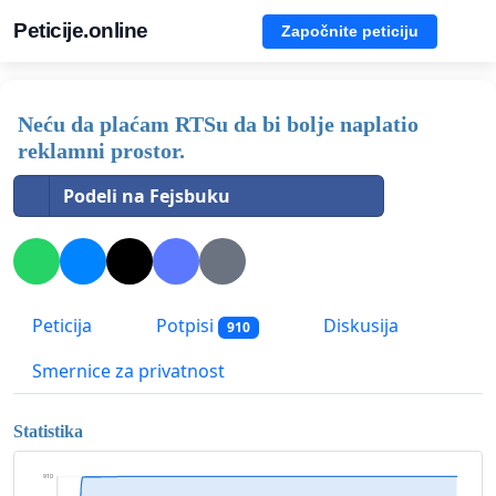
Peticije.online
Započnite peticiju
Neću da plaćam RTSu da bi bolje naplatio
reklamni prostor.
Podeli na Fejsbuku
Peticija
Potpisi
Diskusija
910
Smernice za privatnost
Statistika
910