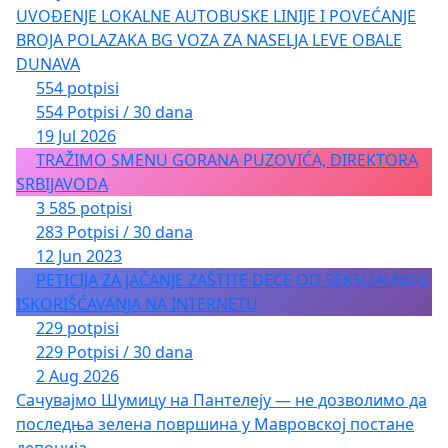
UVOĐENJE LOKALNE AUTOBUSKE LINIJE I POVEĆANJE
BROJA POLAZAKA BG VOZA ZA NASELJA LEVE OBALE
DUNAVA
554 potpisi
554 Potpisi / 30 dana
19 Jul 2026
TRAŽIMO SMENU GORANA PUZOVIĆA, DIREKTORA
SRBIJAVODA
3 585 potpisi
283 Potpisi / 30 dana
12 Jun 2023
PETICIJA ZA JAČANJE ZAŠTITE DECE OD SEKSUALNOG
ISKORIŠĆAVANJA NA INTERNETU
229 potpisi
229 Potpisi / 30 dana
2 Aug 2026
Сачувајмо Шумицу на Пантелеју — не дозволимо да
последња зелена површина у Мавровској постане
депонија