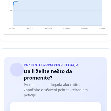
455
0
2014-06-14
2014-11-17
2015-04-22
2015-09-24
2016-02-27
2016-08-01
POKRENITE SOPSTVENU PETICIJU
Da li želite nešto da
promenite?
Promena se ne događa ako ćutite.
Započnite društveni pokret kreiranjem
peticije.