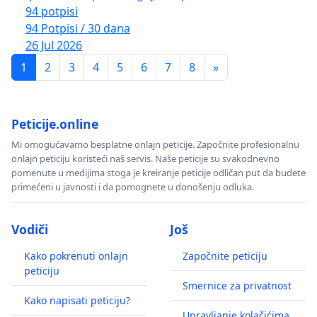
94 potpisi
94 Potpisi / 30 dana
26 Jul 2026
1
2
3
4
5
6
7
8
»
Peticije.online
Mi omogućavamo besplatne onlajn peticije. Započnite profesionalnu
onlajn peticiju koristeći naš servis. Naše peticije su svakodnevno
pomenute u medijima stoga je kreiranje peticije odličan put da budete
primećeni u javnosti i da pomognete u donošenju odluka.
Vodiči
Još
Kako pokrenuti onlajn
Započnite peticiju
peticiju
Smernice za privatnost
Kako napisati peticiju?
Upravljanje kolačićima