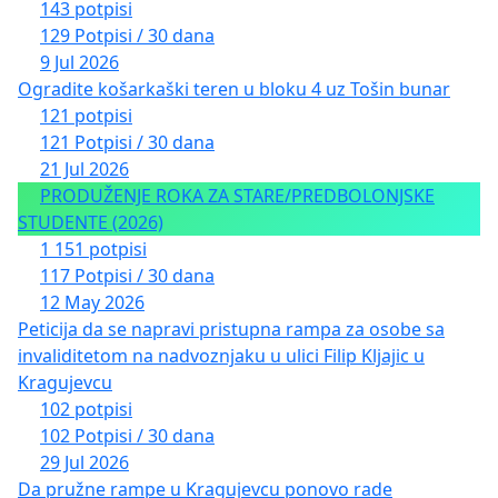
143 potpisi
129 Potpisi / 30 dana
9 Jul 2026
Ogradite košarkaški teren u bloku 4 uz Tošin bunar
121 potpisi
121 Potpisi / 30 dana
21 Jul 2026
PRODUŽENJE ROKA ZA STARE/PREDBOLONJSKE
STUDENTE (2026)
1 151 potpisi
117 Potpisi / 30 dana
12 May 2026
Peticija da se napravi pristupna rampa za osobe sa
invaliditetom na nadvoznjaku u ulici Filip Kljajic u
Kragujevcu
102 potpisi
102 Potpisi / 30 dana
29 Jul 2026
Da pružne rampe u Kragujevcu ponovo rade