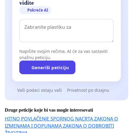
vidite
Pokreće AI
Napišite svojim rečima. AI će za vas sastaviti
snažnu peticiju.
Generiši peticiju
Vaši podaci ostaju vaši
Privatnost po dizajnu
Druge peticije koje bi vas mogle interesovati
HITNO POVLAČENJE SPORNOG NACRTA ZAKONA O
IZMENAMA I DOPUNAMA ZAKONA O DOBROBITI
ŽIVOTINJA