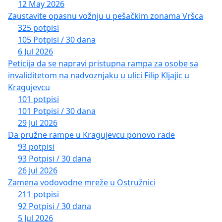
12 May 2026
Zaustavite opasnu vožnju u pešačkim zonama Vršca
325 potpisi
105 Potpisi / 30 dana
6 Jul 2026
Peticija da se napravi pristupna rampa za osobe sa
invaliditetom na nadvoznjaku u ulici Filip Kljajic u
Kragujevcu
101 potpisi
101 Potpisi / 30 dana
29 Jul 2026
Da pružne rampe u Kragujevcu ponovo rade
93 potpisi
93 Potpisi / 30 dana
26 Jul 2026
Zamena vodovodne mreže u Ostružnici
211 potpisi
92 Potpisi / 30 dana
5 Jul 2026