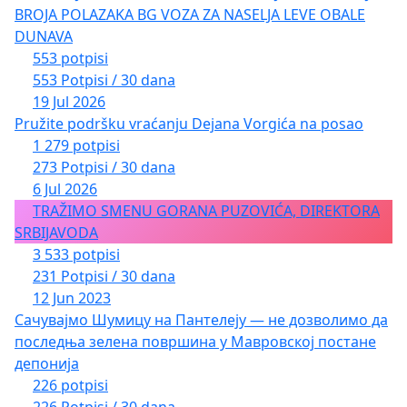
BROJA POLAZAKA BG VOZA ZA NASELJA LEVE OBALE
DUNAVA
553 potpisi
553 Potpisi / 30 dana
19 Jul 2026
Pružite podršku vraćanju Dejana Vorgića na posao
1 279 potpisi
273 Potpisi / 30 dana
6 Jul 2026
TRAŽIMO SMENU GORANA PUZOVIĆA, DIREKTORA
SRBIJAVODA
3 533 potpisi
231 Potpisi / 30 dana
12 Jun 2023
Сачувајмо Шумицу на Пантелеју — не дозволимо да
последња зелена површина у Мавровској постане
депонија
226 potpisi
226 Potpisi / 30 dana