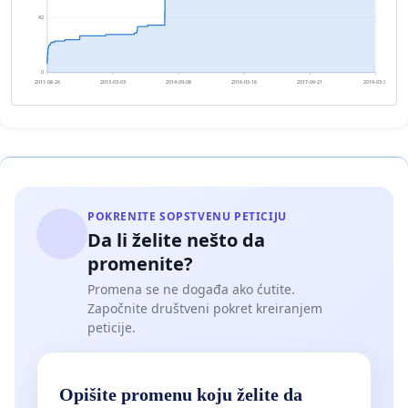
42
0
2011-08-26
2013-03-03
2014-09-08
2016-03-16
2017-09-21
2019-03-30
POKRENITE SOPSTVENU PETICIJU
Da li želite nešto da
promenite?
Promena se ne događa ako ćutite.
Započnite društveni pokret kreiranjem
peticije.
Opišite promenu koju želite da