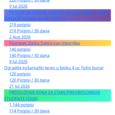
9 Jul 2026
PETICIJA ZA JAČANJE ZAŠTITE DECE OD SEKSUALNOG
ISKORIŠĆAVANJA NA INTERNETU
219 potpisi
219 Potpisi / 30 dana
2 Aug 2026
Povratak Zlatka Dalića kao izbornika
140 potpisi
140 Potpisi / 30 dana
9 Jul 2026
Ogradite košarkaški teren u bloku 4 uz Tošin bunar
120 potpisi
120 Potpisi / 30 dana
21 Jul 2026
PRODUŽENJE ROKA ZA STARE/PREDBOLONJSKE
STUDENTE (2026)
1 144 potpisi
114 Potpisi / 30 dana