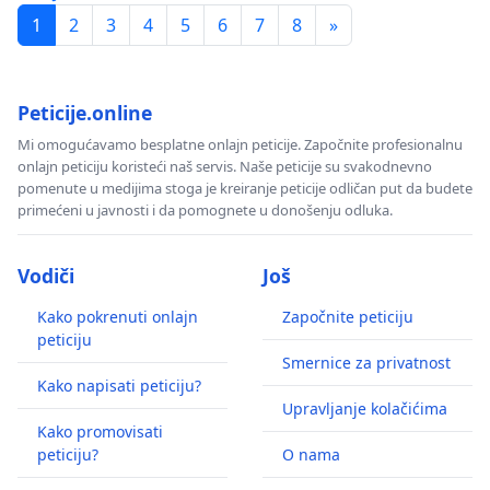
1
2
3
4
5
6
7
8
»
Peticije.online
Mi omogućavamo besplatne onlajn peticije. Započnite profesionalnu
onlajn peticiju koristeći naš servis. Naše peticije su svakodnevno
pomenute u medijima stoga je kreiranje peticije odličan put da budete
primećeni u javnosti i da pomognete u donošenju odluka.
Vodiči
Još
Kako pokrenuti onlajn
Započnite peticiju
peticiju
Smernice za privatnost
Kako napisati peticiju?
Upravljanje kolačićima
Kako promovisati
peticiju?
O nama