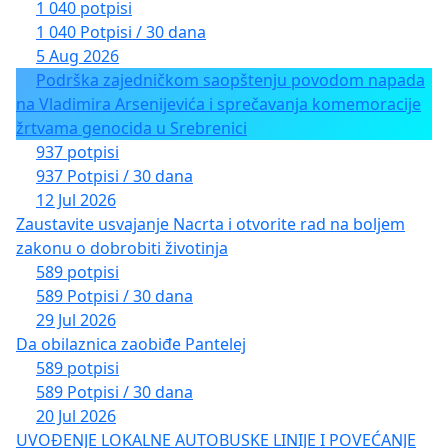
1 040 potpisi
1 040 Potpisi / 30 dana
5 Aug 2026
Podrška zajedničkom saopštenju povodom napada
na Vladimira Arsenijevića i sprečavanja komemoracije
žrtvama genocida u Srebrenici
937 potpisi
937 Potpisi / 30 dana
12 Jul 2026
Zaustavite usvajanje Nacrta i otvorite rad na boljem
zakonu o dobrobiti životinja
589 potpisi
589 Potpisi / 30 dana
29 Jul 2026
Da obilaznica zaobiđe Pantelej
589 potpisi
589 Potpisi / 30 dana
20 Jul 2026
UVOĐENJE LOKALNE AUTOBUSKE LINIJE I POVEĆANJE