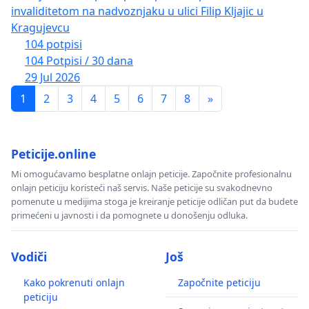
invaliditetom na nadvoznjaku u ulici Filip Kljajic u
Kragujevcu
104 potpisi
104 Potpisi / 30 dana
29 Jul 2026
1
2
3
4
5
6
7
8
»
Peticije.online
Mi omogućavamo besplatne onlajn peticije. Započnite profesionalnu
onlajn peticiju koristeći naš servis. Naše peticije su svakodnevno
pomenute u medijima stoga je kreiranje peticije odličan put da budete
primećeni u javnosti i da pomognete u donošenju odluka.
Vodiči
Još
Kako pokrenuti onlajn
Započnite peticiju
peticiju