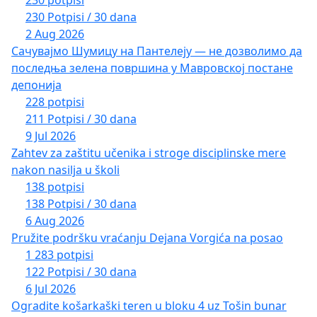
230 Potpisi / 30 dana
2 Aug 2026
Сачувајмо Шумицу на Пантелеју — не дозволимо да
последња зелена површина у Мавровској постане
депонија
228 potpisi
211 Potpisi / 30 dana
9 Jul 2026
Zahtev za zaštitu učenika i stroge disciplinske mere
nakon nasilja u školi
138 potpisi
138 Potpisi / 30 dana
6 Aug 2026
Pružite podršku vraćanju Dejana Vorgića na posao
1 283 potpisi
122 Potpisi / 30 dana
6 Jul 2026
Ogradite košarkaški teren u bloku 4 uz Tošin bunar