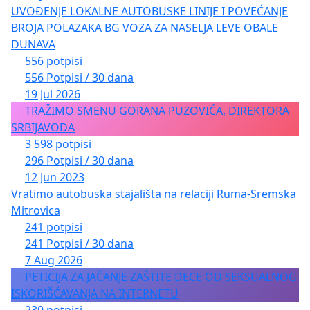
UVOĐENJE LOKALNE AUTOBUSKE LINIJE I POVEĆANJE
BROJA POLAZAKA BG VOZA ZA NASELJA LEVE OBALE
DUNAVA
556 potpisi
556 Potpisi / 30 dana
19 Jul 2026
TRAŽIMO SMENU GORANA PUZOVIĆA, DIREKTORA
SRBIJAVODA
3 598 potpisi
296 Potpisi / 30 dana
12 Jun 2023
Vratimo autobuska stajališta na relaciji Ruma-Sremska
Mitrovica
241 potpisi
241 Potpisi / 30 dana
7 Aug 2026
PETICIJA ZA JAČANJE ZAŠTITE DECE OD SEKSUALNOG
ISKORIŠĆAVANJA NA INTERNETU
230 potpisi