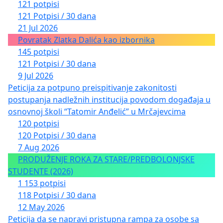
121 potpisi
121 Potpisi / 30 dana
21 Jul 2026
Povratak Zlatka Dalića kao izbornika
145 potpisi
121 Potpisi / 30 dana
9 Jul 2026
Peticija za potpuno preispitivanje zakonitosti
postupanja nadležnih institucija povodom događaja u
osnovnoj školi “Tatomir Anđelić” u Mrčajevcima
120 potpisi
120 Potpisi / 30 dana
7 Aug 2026
PRODUŽENJE ROKA ZA STARE/PREDBOLONJSKE
STUDENTE (2026)
1 153 potpisi
118 Potpisi / 30 dana
12 May 2026
Peticija da se napravi pristupna rampa za osobe sa