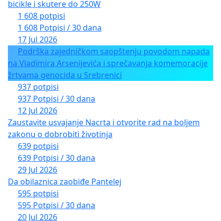
bicikle i skutere do 250W
1 608 potpisi
1 608 Potpisi / 30 dana
17 Jul 2026
Podrška zajedničkom saopštenju povodom napada
na Vladimira Arsenijevića i sprečavanja komemoracije
žrtvama genocida u Srebrenici
937 potpisi
937 Potpisi / 30 dana
12 Jul 2026
Zaustavite usvajanje Nacrta i otvorite rad na boljem
zakonu o dobrobiti životinja
639 potpisi
639 Potpisi / 30 dana
29 Jul 2026
Da obilaznica zaobiđe Pantelej
595 potpisi
595 Potpisi / 30 dana
20 Jul 2026