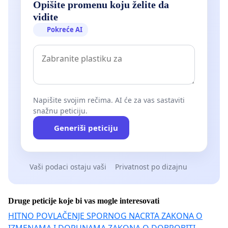
Opišite promenu koju želite da
vidite
Pokreće AI
Napišite svojim rečima. AI će za vas sastaviti
snažnu peticiju.
Generiši peticiju
Vaši podaci ostaju vaši
Privatnost po dizajnu
Druge peticije koje bi vas mogle interesovati
HITNO POVLAČENJE SPORNOG NACRTA ZAKONA O
IZMENAMA I DOPUNAMA ZAKONA O DOBROBITI