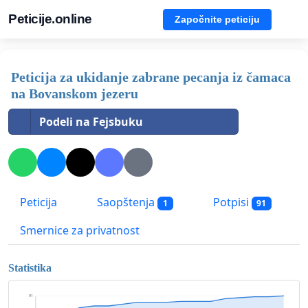
Peticije.online
Započnite peticiju
Peticija za ukidanje zabrane pecanja iz čamaca
na Bovanskom jezeru
Podeli na Fejsbuku
Peticija
Saopštenja
Potpisi
1
91
Smernice za privatnost
Statistika
91