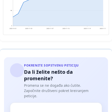
46
0
2025-10-31
2025-11-03
2025-11-07
2025-11-10
2025-11-14
2025-11-17
POKRENITE SOPSTVENU PETICIJU
Da li želite nešto da
promenite?
Promena se ne događa ako ćutite.
Započnite društveni pokret kreiranjem
peticije.