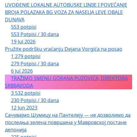
UVOĐENJE LOKALNE AUTOBUSKE LINIJE I POVEĆANJE
BROJA POLAZAKA BG VOZA ZA NASELJA LEVE OBALE
DUNAVA
553 potpisi
553 Potpisi / 30 dana
19 Jul 2026
Pružite podršku vraćanju Dejana Vorgića na posao
1 279 potpisi
279 Potpisi / 30 dana
6 Jul 2026
TRAŽIMO SMENU GORANA PUZOVIĆA, DIREKTORA
SRBIJAVODA
3 532 potpisi
230 Potpisi / 30 dana
12 Jun 2023
Сачувајмо Шумицу на Пантелеју — не дозволимо да
последња зелена површина у Мавровској постане
депонија