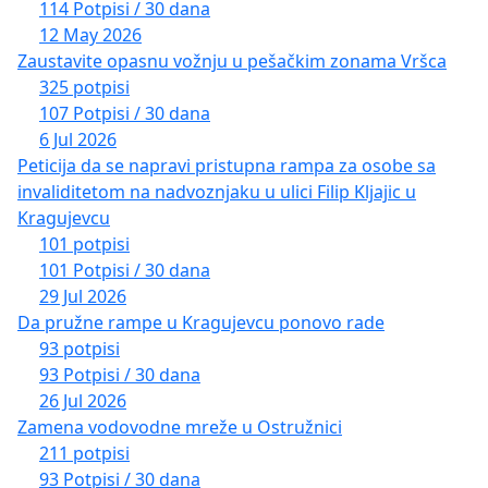
114 Potpisi / 30 dana
12 May 2026
Zaustavite opasnu vožnju u pešačkim zonama Vršca
325 potpisi
107 Potpisi / 30 dana
6 Jul 2026
Peticija da se napravi pristupna rampa za osobe sa
invaliditetom na nadvoznjaku u ulici Filip Kljajic u
Kragujevcu
101 potpisi
101 Potpisi / 30 dana
29 Jul 2026
Da pružne rampe u Kragujevcu ponovo rade
93 potpisi
93 Potpisi / 30 dana
26 Jul 2026
Zamena vodovodne mreže u Ostružnici
211 potpisi
93 Potpisi / 30 dana