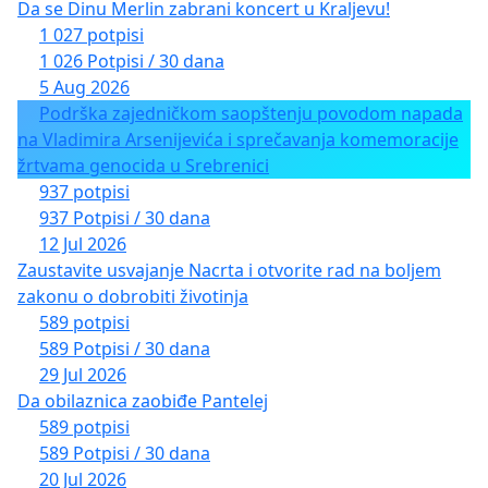
Da se Dinu Merlin zabrani koncert u Kraljevu!
1 027 potpisi
1 026 Potpisi / 30 dana
5 Aug 2026
Podrška zajedničkom saopštenju povodom napada
na Vladimira Arsenijevića i sprečavanja komemoracije
žrtvama genocida u Srebrenici
937 potpisi
937 Potpisi / 30 dana
12 Jul 2026
Zaustavite usvajanje Nacrta i otvorite rad na boljem
zakonu o dobrobiti životinja
589 potpisi
589 Potpisi / 30 dana
29 Jul 2026
Da obilaznica zaobiđe Pantelej
589 potpisi
589 Potpisi / 30 dana
20 Jul 2026