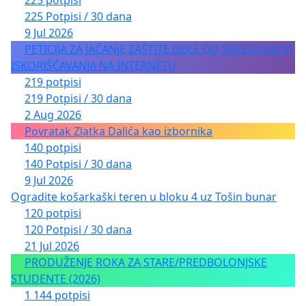
225 potpisi
225 Potpisi / 30 dana
9 Jul 2026
PETICIJA ZA JAČANJE ZAŠTITE DECE OD SEKSUALNOG
ISKORIŠĆAVANJA NA INTERNETU
219 potpisi
219 Potpisi / 30 dana
2 Aug 2026
Povratak Zlatka Dalića kao izbornika
140 potpisi
140 Potpisi / 30 dana
9 Jul 2026
Ogradite košarkaški teren u bloku 4 uz Tošin bunar
120 potpisi
120 Potpisi / 30 dana
21 Jul 2026
PRODUŽENJE ROKA ZA STARE/PREDBOLONJSKE
STUDENTE (2026)
1 144 potpisi