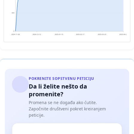
433
0
2024-11-09
2024-12-12
2025-01-15
2025-02-17
2025-03-23
2025-04-25
POKRENITE SOPSTVENU PETICIJU
Da li želite nešto da
promenite?
Promena se ne događa ako ćutite.
Započnite društveni pokret kreiranjem
peticije.