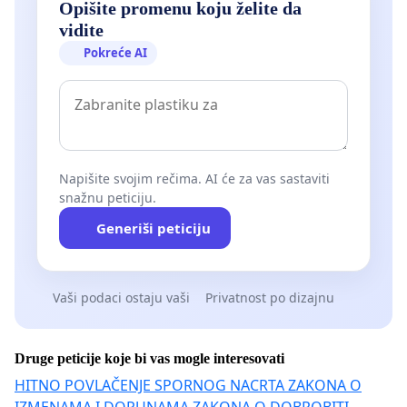
Opišite promenu koju želite da
vidite
Pokreće AI
Napišite svojim rečima. AI će za vas sastaviti
snažnu peticiju.
Generiši peticiju
Vaši podaci ostaju vaši
Privatnost po dizajnu
Druge peticije koje bi vas mogle interesovati
HITNO POVLAČENJE SPORNOG NACRTA ZAKONA O