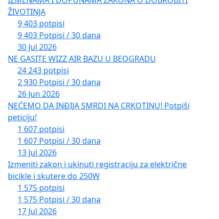
IZMENAMA I DOPUNAMA ZAKONA O DOBROBITI
ŽIVOTINJA
9 403 potpisi
9 403 Potpisi / 30 dana
30 Jul 2026
NE GASITE WIZZ AIR BAZU U BEOGRADU
24 243 potpisi
2 930 Potpisi / 30 dana
26 Jun 2026
NEĆEMO DA INĐIJA SMRDI NA CRKOTINU! Potpiši
peticiju!
1 607 potpisi
1 607 Potpisi / 30 dana
13 Jul 2026
Izmeniti zakon i ukinuti registraciju za električne
bicikle i skutere do 250W
1 575 potpisi
1 575 Potpisi / 30 dana
17 Jul 2026