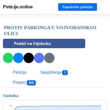
Peticije.online
Započnite peticiju
PROTIV PARKINGA U VOJVOĐANSKOJ
ULICI
Podeli na Fejsbuku
Peticija
Saopštenja
1
Potpisi
866
Statistika
866