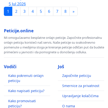
5 Jul 2026
1
2
3
4
5
6
7
8
»
Peticije.online
Mi omogućavamo besplatne onlajn peticije. Započnite profesionalnu
onlajn peticiju koristeći naš servis. Naše peticije su svakodnevno
pomenute u medijima stoga je kreiranje peticije odličan put da budete
primećeni u javnosti i da pomognete u donošenju odluka.
Vodiči
Još
Kako pokrenuti onlajn
Započnite peticiju
peticiju
Smernice za privatnost
Kako napisati peticiju?
Upravljanje kolačićima
Kako promovisati
peticiju?
O nama