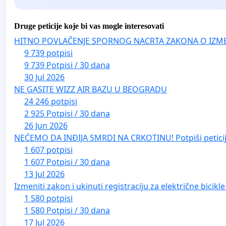
Druge peticije koje bi vas mogle interesovati
HITNO POVLAČENJE SPORNOG NACRTA ZAKONA O IZM
9 739 potpisi
9 739 Potpisi / 30 dana
30 Jul 2026
NE GASITE WIZZ AIR BAZU U BEOGRADU
24 246 potpisi
2 925 Potpisi / 30 dana
26 Jun 2026
NEĆEMO DA INĐIJA SMRDI NA CRKOTINU! Potpiši peticij
1 607 potpisi
1 607 Potpisi / 30 dana
13 Jul 2026
Izmeniti zakon i ukinuti registraciju za električne bicik
1 580 potpisi
1 580 Potpisi / 30 dana
17 Jul 2026