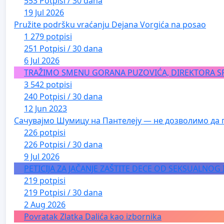
553 Potpisi / 30 dana
19 Jul 2026
Pružite podršku vraćanju Dejana Vorgića na posao
1 279 potpisi
251 Potpisi / 30 dana
6 Jul 2026
TRAŽIMO SMENU GORANA PUZOVIĆA, DIREKTORA S
3 542 potpisi
240 Potpisi / 30 dana
12 Jun 2023
Сачувајмо Шумицу на Пантелеју — не дозволимо да 
226 potpisi
226 Potpisi / 30 dana
9 Jul 2026
PETICIJA ZA JAČANJE ZAŠTITE DECE OD SEKSUALNOG
219 potpisi
219 Potpisi / 30 dana
2 Aug 2026
Povratak Zlatka Dalića kao izbornika