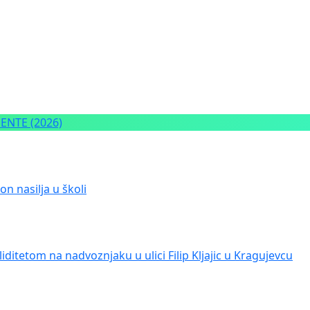
NTE (2026)
n nasilja u školi
iditetom na nadvoznjaku u ulici Filip Kljajic u Kragujevcu