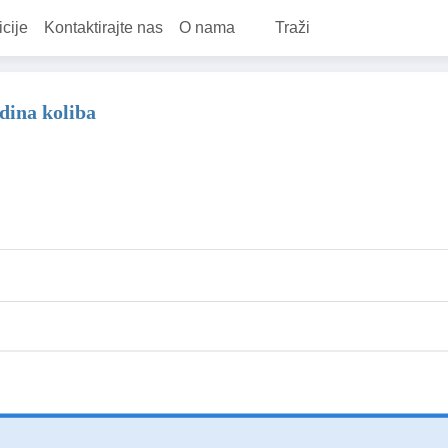
icije
Kontaktirajte nas
O nama
Traži
dina koliba