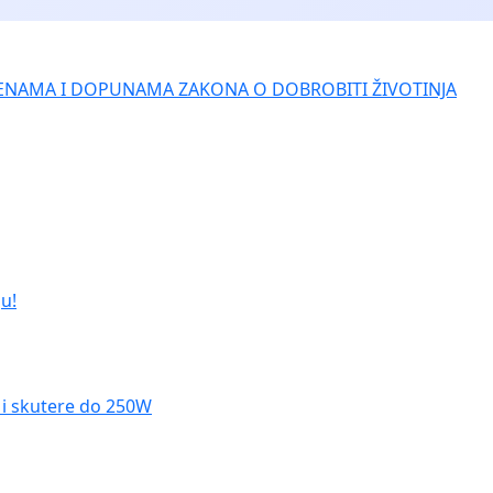
ENAMA I DOPUNAMA ZAKONA O DOBROBITI ŽIVOTINJA
u!
le i skutere do 250W