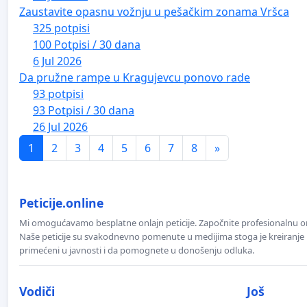
Zaustavite opasnu vožnju u pešačkim zonama Vršca
325 potpisi
100 Potpisi / 30 dana
6 Jul 2026
Da pružne rampe u Kragujevcu ponovo rade
93 potpisi
93 Potpisi / 30 dana
26 Jul 2026
1
2
3
4
5
6
7
8
»
Peticije.online
Mi omogućavamo besplatne onlajn peticije. Započnite profesionalnu onla
Naše peticije su svakodnevno pomenute u medijima stoga je kreiranje p
primećeni u javnosti i da pomognete u donošenju odluka.
Vodiči
Još