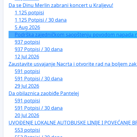
Da se Dinu Merlin zabrani koncert u Kraljevu!
1 125 potpisi
1 125 Potpisi / 30 dana
5 Aug 2026
Podrška zajedničkom saopštenju povodom napada na 
937 potpisi
937 Potpisi / 30 dana
12 Jul 2026
Zaustavite usvajanje Nacrta i otvorite rad na boljem zak
591 potpisi
591 Potpisi / 30 dana
29 Jul 2026
Da obilaznica zaobiđe Pantelej
591 potpisi
591 Potpisi / 30 dana
20 Jul 2026
UVOĐENJE LOKALNE AUTOBUSKE LINIJE I POVEĆANJE B
553 potpisi