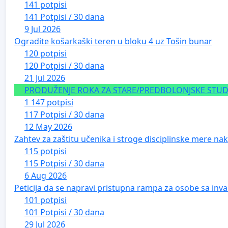
141 potpisi
141 Potpisi / 30 dana
9 Jul 2026
Ogradite košarkaški teren u bloku 4 uz Tošin bunar
120 potpisi
120 Potpisi / 30 dana
21 Jul 2026
PRODUŽENJE ROKA ZA STARE/PREDBOLONJSKE STUDE
1 147 potpisi
117 Potpisi / 30 dana
12 May 2026
Zahtev za zaštitu učenika i stroge disciplinske mere nako
115 potpisi
115 Potpisi / 30 dana
6 Aug 2026
Peticija da se napravi pristupna rampa za osobe sa inval
101 potpisi
101 Potpisi / 30 dana
29 Jul 2026