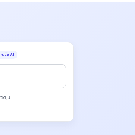
reće AI
iciju.