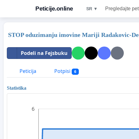
Peticije.online
Pregledajte pet
SR ▼
STOP oduzimanju imovine Mariji Radakovic-De
Podeli na Fejsbuku
Peticija
Potpisi
6
Statistika
6