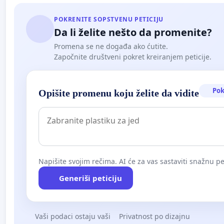
POKRENITE SOPSTVENU PETICIJU
Da li želite nešto da promenite?
Promena se ne događa ako ćutite.
Započnite društveni pokret kreiranjem peticije.
Pok
Opišite promenu koju želite da vidite
Napišite svojim rečima. AI će za vas sastaviti snažnu pet
Generiši peticiju
Vaši podaci ostaju vaši
Privatnost po dizajnu