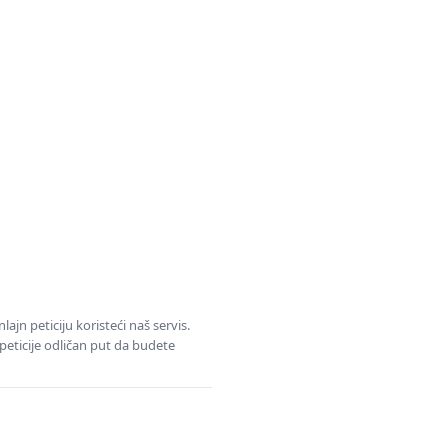
jn peticiju koristeći naš servis.
eticije odličan put da budete