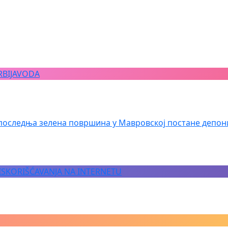
RBIJAVODA
последња зелена површина у Мавровској постане депон
 ISKORIŠĆAVANJA NA INTERNETU