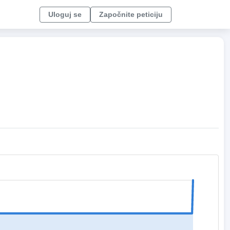
Uloguj se
Započnite peticiju