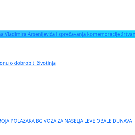
Vladimira Arsenijevića i sprečavanja komemoracije žrtvam
onu o dobrobiti životinja
ROJA POLAZAKA BG VOZA ZA NASELJA LEVE OBALE DUNAVA