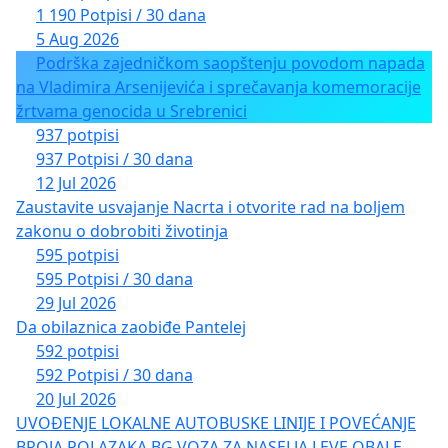
1 190 Potpisi / 30 dana
5 Aug 2026
Podrška zajedničkom saopštenju povodom napada
na Vladimira Arsenijevića i sprečavanja komemoracije
žrtvama genocida u Srebrenici
937 potpisi
937 Potpisi / 30 dana
12 Jul 2026
Zaustavite usvajanje Nacrta i otvorite rad na boljem
zakonu o dobrobiti životinja
595 potpisi
595 Potpisi / 30 dana
29 Jul 2026
Da obilaznica zaobiđe Pantelej
592 potpisi
592 Potpisi / 30 dana
20 Jul 2026
UVOĐENJE LOKALNE AUTOBUSKE LINIJE I POVEĆANJE
BROJA POLAZAKA BG VOZA ZA NASELJA LEVE OBALE