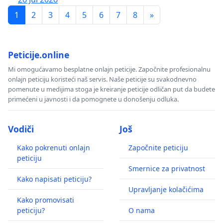
1
2
3
4
5
6
7
8
»
Peticije.online
Mi omogućavamo besplatne onlajn peticije. Započnite profesionalnu
onlajn peticiju koristeći naš servis. Naše peticije su svakodnevno
pomenute u medijima stoga je kreiranje peticije odličan put da budete
primećeni u javnosti i da pomognete u donošenju odluka.
Vodiči
Još
Kako pokrenuti onlajn
Započnite peticiju
peticiju
Smernice za privatnost
Kako napisati peticiju?
Upravljanje kolačićima
Kako promovisati
peticiju?
O nama