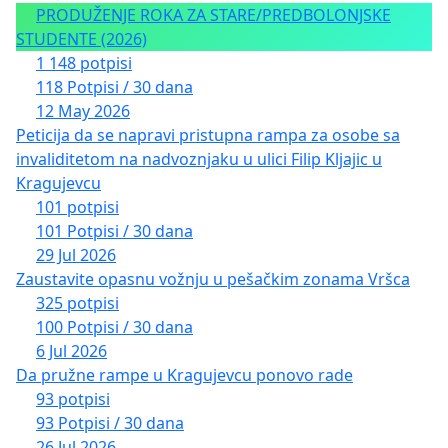
PRODUŽENJE ROKA ZA STARE/PREDBOLONJSKE
STUDENTE (2026)
1 148 potpisi
118 Potpisi / 30 dana
12 May 2026
Peticija da se napravi pristupna rampa za osobe sa
invaliditetom na nadvoznjaku u ulici Filip Kljajic u
Kragujevcu
101 potpisi
101 Potpisi / 30 dana
29 Jul 2026
Zaustavite opasnu vožnju u pešačkim zonama Vršca
325 potpisi
100 Potpisi / 30 dana
6 Jul 2026
Da pružne rampe u Kragujevcu ponovo rade
93 potpisi
93 Potpisi / 30 dana
26 Jul 2026