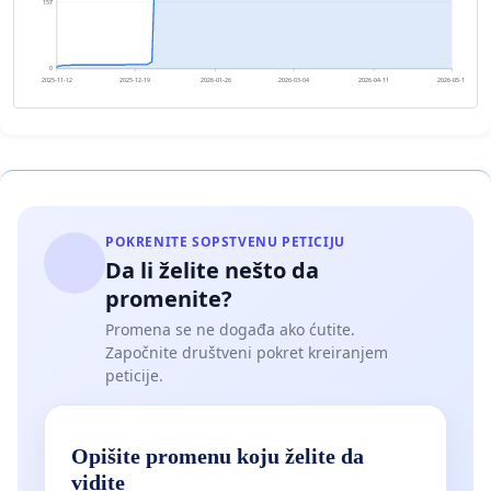
157
0
2025-11-12
2025-12-19
2026-01-26
2026-03-04
2026-04-11
2026-05-18
POKRENITE SOPSTVENU PETICIJU
Da li želite nešto da
promenite?
Promena se ne događa ako ćutite.
Započnite društveni pokret kreiranjem
peticije.
Opišite promenu koju želite da
vidite