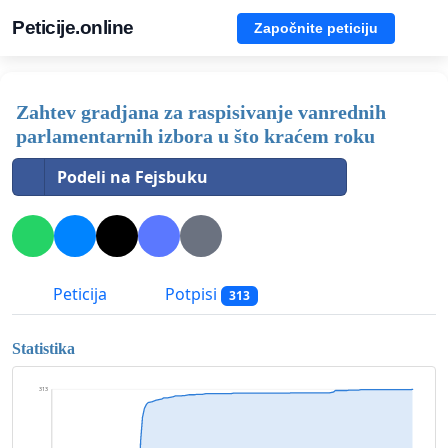
Peticije.online
Započnite peticiju
Zahtev gradjana za raspisivanje vanrednih
parlamentarnih izbora u što kraćem roku
Podeli na Fejsbuku
Peticija
Potpisi
313
Statistika
313