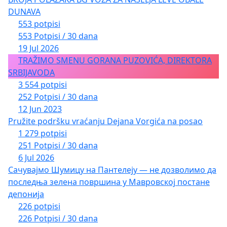
DUNAVA
553 potpisi
553 Potpisi / 30 dana
19 Jul 2026
TRAŽIMO SMENU GORANA PUZOVIĆA, DIREKTORA
SRBIJAVODA
3 554 potpisi
252 Potpisi / 30 dana
12 Jun 2023
Pružite podršku vraćanju Dejana Vorgića na posao
1 279 potpisi
251 Potpisi / 30 dana
6 Jul 2026
Сачувајмо Шумицу на Пантелеју — не дозволимо да
последња зелена површина у Мавровској постане
депонија
226 potpisi
226 Potpisi / 30 dana