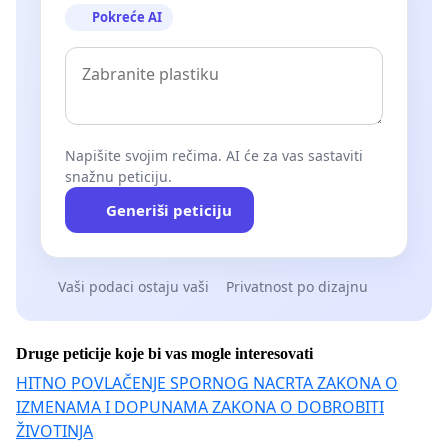
Pokreće AI
Napišite svojim rečima. AI će za vas sastaviti
snažnu peticiju.
Generiši peticiju
Vaši podaci ostaju vaši
Privatnost po dizajnu
Druge peticije koje bi vas mogle interesovati
HITNO POVLAČENJE SPORNOG NACRTA ZAKONA O
IZMENAMA I DOPUNAMA ZAKONA O DOBROBITI
ŽIVOTINJA