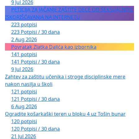
9 Jul 2026
PETICIJA ZA JAČANJE ZAŠTITE DECE OD SEKSUALNOG
ISKORIŠĆAVANJA NA INTERNETU
223 potpisi
223 Potpisi / 30 dana
2 Aug 2026
Povratak Zlatka Dalića kao izbornika
141 potpisi
141 Potpisi / 30 dana
9 Jul 2026
Zahtev za zaštitu učenika i stroge disciplinske mere
nakon nasilja u školi
121 potpisi
121 Potpisi / 30 dana
6 Aug 2026
Ogradite košarkaški teren u bloku 4 uz Tošin bunar
120 potpisi
120 Potpisi / 30 dana
21 Jul 2026