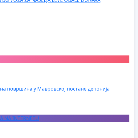
на површина у Мавровској постане депонија
JA NA INTERNETU