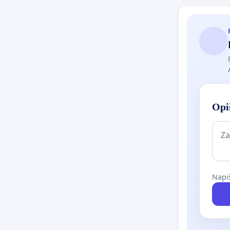
Обу
Opiš
Napiš