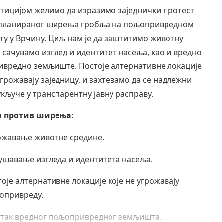
тицијом желимо да изразимо заједнички протест
планираног ширења гробља на пољопривредном
у у Врчину. Циљ нам је да заштитимо животну
, сачувамо изглед и идентитет насеља, као и вредно
вредно земљиште. Постоје алтернативне локације
угрожавају заједницу, и захтевамо да се надлежни
укључе у транспарентну јавну расправу.
и против ширења:
ожавање животне средине.
ушавање изгледа и идентитета насеља.
оје алтернативне локације које не угрожавају
опривреду.
итак вредног пољопривредног земљишта.