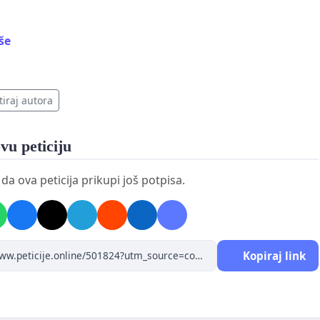
ошки разлог утицаја на подземне воде и квалитет
iše
љишта.
ушавање животног простора, приватности и квалитет
ота.
tiraj autora
к по безбедност и квалитет воде из приватних бунара
аћинстава.
vu peticiju
ућа контаминација земљишта и воде услед процеса
a ova peticija prikupi još potpisa.
адања и хемијских материја.
ећање неповољног утицаја на локални екосистем и
ље животиње.
Kopiraj link
тев:
ставити планове за ширење гробља на
опривредном земљишту.