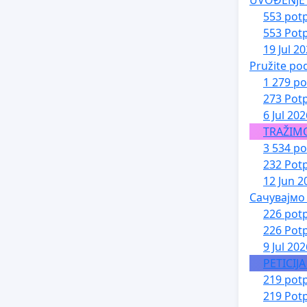
553 potp
553 Potp
19 Jul 2
Pružite po
1 279 po
273 Potp
6 Jul 202
TRAŽIM
3 534 po
232 Potp
12 Jun 2
Сачувајмо
226 potp
226 Potp
9 Jul 202
PETICIJ
219 potp
219 Potp