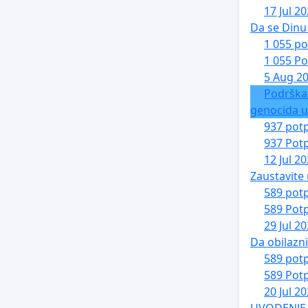
17 Jul 2
Da se Dinu 
1 055 po
1 055 Po
5 Aug 2
Podrška
genocida u
937 potp
937 Potp
12 Jul 2
Zaustavite 
589 potp
589 Potp
29 Jul 2
Da obilazn
589 potp
589 Potp
20 Jul 2
UVOĐENJE 