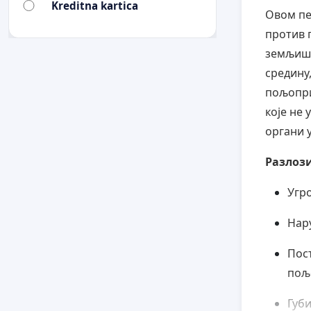
Kreditna kartica
Овом пе
против 
земљишт
средину
пољопри
које не 
органи 
Разлоз
Угр
Нар
Пост
пољ
Губ