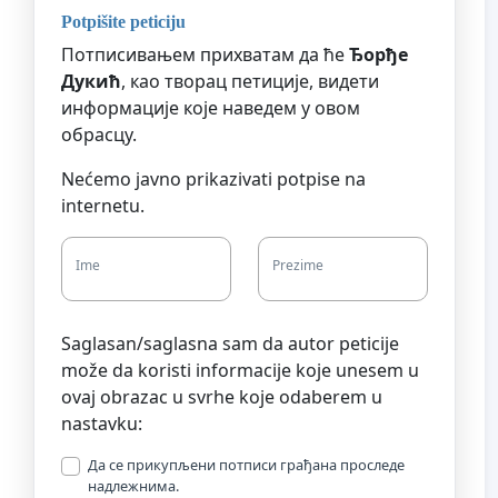
Potpišite peticiju
Потписивањем прихватам да ће
Ђорђе
Дукић
, као творац петиције, видети
информације које наведем у овом
обрасцу.
Nećemo javno prikazivati potpise na
internetu.
Ime
Prezime
Saglasan/saglasna sam da autor peticije
može da koristi informacije koje unesem u
ovaj obrazac u svrhe koje odaberem u
nastavku:
Да се прикупљени потписи грађана проследе
надлежнима.