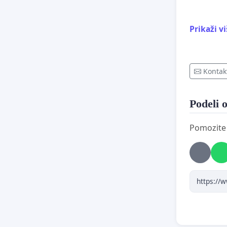
Екол
Prikaži v
зем
Нар
жив
Kontak
Ризи
дом
Podeli o
Мог
Pomozite d
расп
Пов
див
Наш зах
Обу
пољ