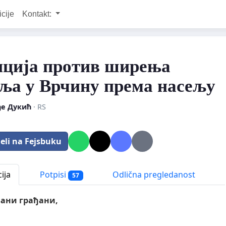
icije
Kontakt:
иција против ширења
ља у Врчину према насељу
е Дукић
· RS
eli na Fejsbuku
ija
Potpisi
Odlična pregledanost
57
ани грађани,