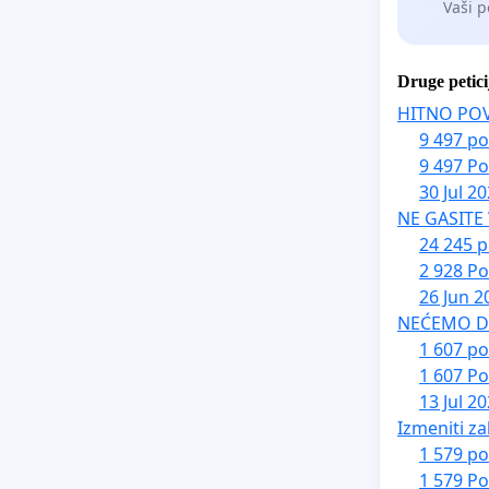
Vaši p
Druge petici
HITNO PO
9 497 po
9 497 Po
30 Jul 2
NE GASITE
24 245 p
2 928 Po
26 Jun 2
NEĆEMO DA 
1 607 po
1 607 Po
13 Jul 2
Izmeniti za
1 579 po
1 579 Po