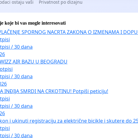
odaci ostaju vaši
Privatnost po dizajnu
je koje bi vas mogle interesovati
VLAČENJE SPORNOG NACRTA ZAKONA O IZMENAMA I DOPU
tpisi
tpisi / 30 dana
026
 WIZZ AIR BAZU U BEOGRADU
otpisi
tpisi / 30 dana
026
INĐIJA SMRDI NA CRKOTINU! Potpiši peticiju!
tpisi
tpisi / 30 dana
026
kon i ukinuti registraciju za električne bicikle i skutere do 
tpisi
tpisi / 30 dana