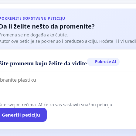
ставити доживотно ширење гробља према насељу.
POKRENITE SOPSTVENU PETICIJU
Da li želite nešto da promenite?
Promena se ne događa ako ćutite.
Autor ove peticije se pokrenuo i preduzeo akciju. Hoćete li i vi uradit
Pokreće AI
ite promenu koju želite da vidite
ite svojim rečima. AI će za vas sastaviti snažnu peticiju.
Generiši peticiju