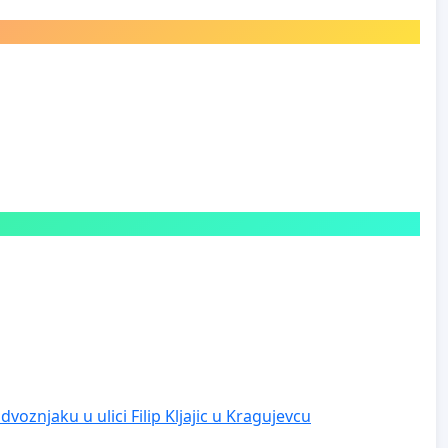
voznjaku u ulici Filip Kljajic u Kragujevcu