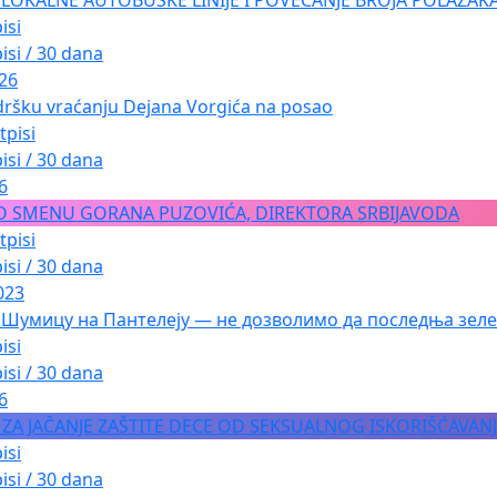
isi
isi / 30 dana
026
dršku vraćanju Dejana Vorgića na posao
tpisi
isi / 30 dana
6
O SMENU GORANA PUZOVIĆA, DIREKTORA SRBIJAVODA
tpisi
isi / 30 dana
023
 Шумицу на Пантелеју — не дозволимо да последња зеле
isi
isi / 30 dana
6
A ZA JAČANJE ZAŠTITE DECE OD SEKSUALNOG ISKORIŠĆAVAN
isi
isi / 30 dana