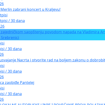
026
Merlin zabrani koncert u Kraljevu!
tpisi
tpisi / 30 dana
026
 zajedničkom saopštenju povodom napada na Vladimira Ars
 Srebrenici
isi
isi / 30 dana
026
usvajanje Nacrta i otvorite rad na boljem zakonu o dobrobiti
isi
isi / 30 dana
026
ica zaobiđe Pantelej
isi
isi / 30 dana
026
LOKALNE AUTOBUSKE LINIJE I POVEĆANJE BROJA POLAZAKA