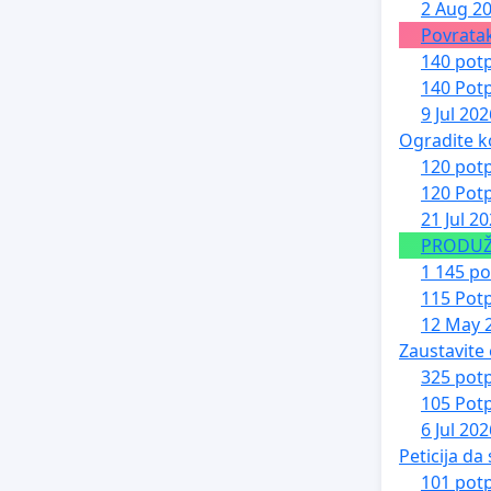
2 Aug 2
Povratak
140 potp
140 Potp
9 Jul 202
Ogradite k
120 potp
120 Potp
21 Jul 2
PRODUŽE
1 145 po
115 Potp
12 May 
Zaustavite
325 potp
105 Potp
6 Jul 202
Peticija da
101 potp