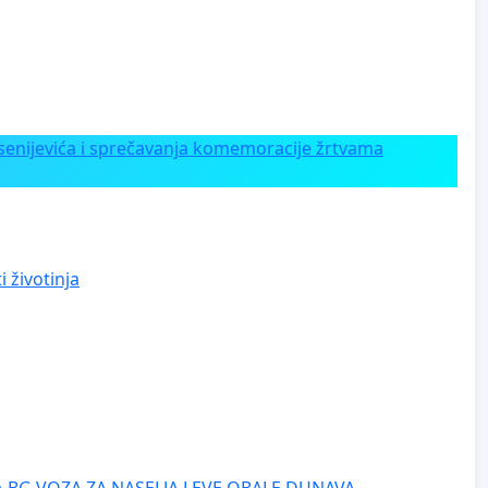
enijevića i sprečavanja komemoracije žrtvama
 životinja
 BG VOZA ZA NASELJA LEVE OBALE DUNAVA