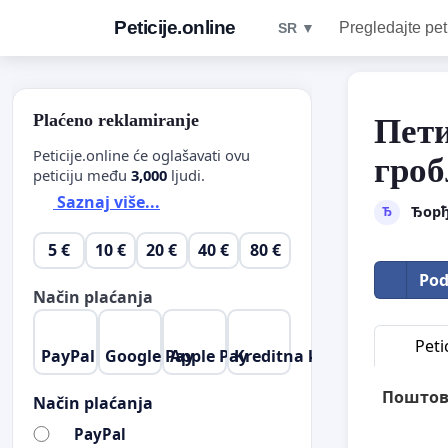
Peticije.online
Pregledajte pet
SR ▼
Plaćeno reklamiranje
Пет
Peticije.online će oglašavati ovu
гроб
peticiju među
3,000
ljudi.
Saznaj više...
Ђорђ
Ђ
5 €
10 €
20 €
40 €
80 €
Pod
Način plaćanja
Petic
PayPal
Google Pay
Apple Pay
Kreditna kartica
Поштов
Način plaćanja
PayPal