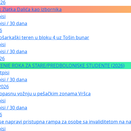
026
 Zlatka Dalića kao izbornika
isi
isi / 30 dana
6
ošarkaški teren u bloku 4 uz Tošin bunar
isi
isi / 30 dana
026
NJE ROKA ZA STARE/PREDBOLONJSKE STUDENTE (2026)
tpisi
isi / 30 dana
2026
 opasnu vožnju u pešačkim zonama Vršca
isi
isi / 30 dana
6
 se napravi pristupna rampa za osobe sa invaliditetom na nad
isi