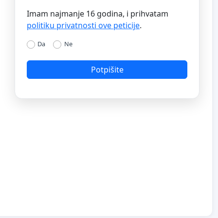
Imam najmanje 16 godina, i prihvatam
politiku privatnosti ove peticije
.
Da
Ne
Potpišite