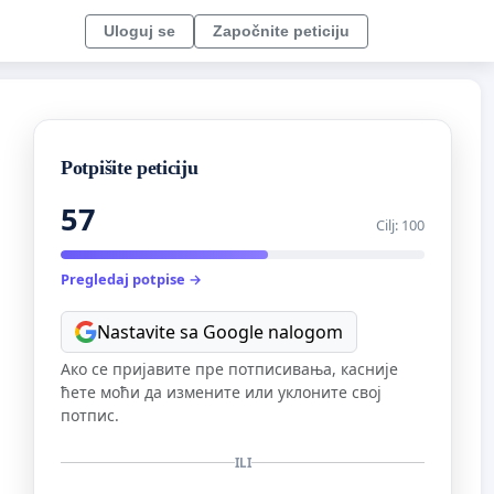
Uloguj se
Započnite peticiju
Potpišite peticiju
57
Cilj: 100
Pregledaj potpise →
Nastavite sa Google nalogom
Ако се пријавите пре потписивања, касније
ћете моћи да измените или уклоните свој
потпис.
ILI