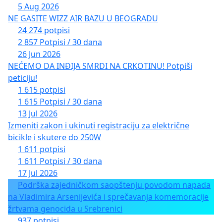
5 Aug 2026
NE GASITE WIZZ AIR BAZU U BEOGRADU
24 274 potpisi
2 857 Potpisi / 30 dana
26 Jun 2026
NEĆEMO DA INĐIJA SMRDI NA CRKOTINU! Potpiši
peticiju!
1 615 potpisi
1 615 Potpisi / 30 dana
13 Jul 2026
Izmeniti zakon i ukinuti registraciju za električne
bicikle i skutere do 250W
1 611 potpisi
1 611 Potpisi / 30 dana
17 Jul 2026
Podrška zajedničkom saopštenju povodom napada
na Vladimira Arsenijevića i sprečavanja komemoracije
žrtvama genocida u Srebrenici
937 potpisi