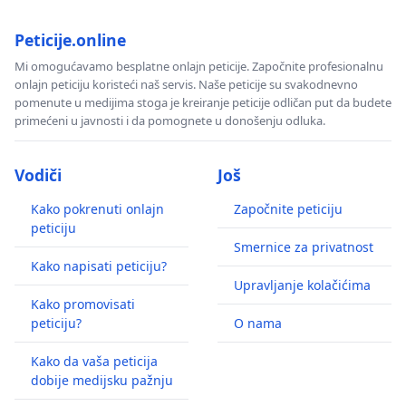
Peticije.online
Mi omogućavamo besplatne onlajn peticije. Započnite profesionalnu
onlajn peticiju koristeći naš servis. Naše peticije su svakodnevno
pomenute u medijima stoga je kreiranje peticije odličan put da budete
primećeni u javnosti i da pomognete u donošenju odluka.
Vodiči
Još
Kako pokrenuti onlajn
Započnite peticiju
peticiju
Smernice za privatnost
Kako napisati peticiju?
Upravljanje kolačićima
Kako promovisati
peticiju?
O nama
Kako da vaša peticija
dobije medijsku pažnju