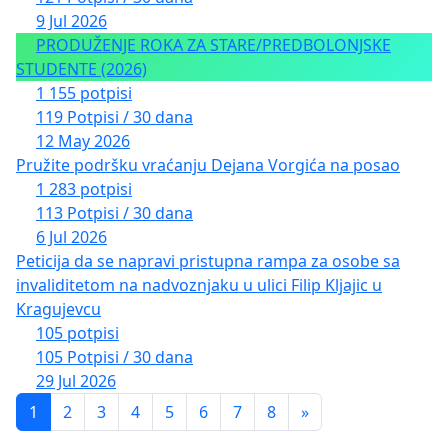
9 Jul 2026
PRODUŽENJE ROKA ZA STARE/PREDBOLONJSKE
STUDENTE (2026)
1 155 potpisi
119 Potpisi / 30 dana
12 May 2026
Pružite podršku vraćanju Dejana Vorgića na posao
1 283 potpisi
113 Potpisi / 30 dana
6 Jul 2026
Peticija da se napravi pristupna rampa za osobe sa
invaliditetom na nadvoznjaku u ulici Filip Kljajic u
Kragujevcu
105 potpisi
105 Potpisi / 30 dana
29 Jul 2026
1
2
3
4
5
6
7
8
»