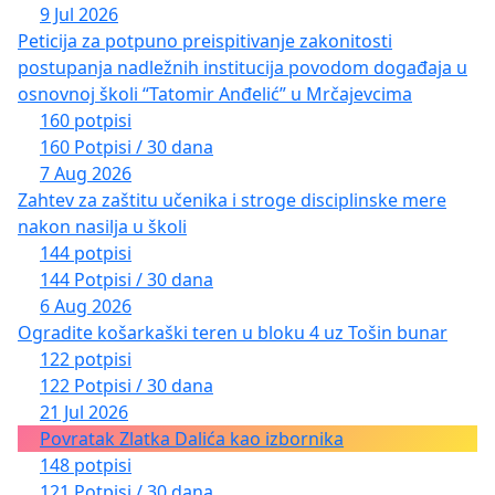
9 Jul 2026
Peticija za potpuno preispitivanje zakonitosti
postupanja nadležnih institucija povodom događaja u
osnovnoj školi “Tatomir Anđelić” u Mrčajevcima
160 potpisi
160 Potpisi / 30 dana
7 Aug 2026
Zahtev za zaštitu učenika i stroge disciplinske mere
nakon nasilja u školi
144 potpisi
144 Potpisi / 30 dana
6 Aug 2026
Ogradite košarkaški teren u bloku 4 uz Tošin bunar
122 potpisi
122 Potpisi / 30 dana
21 Jul 2026
Povratak Zlatka Dalića kao izbornika
148 potpisi
121 Potpisi / 30 dana