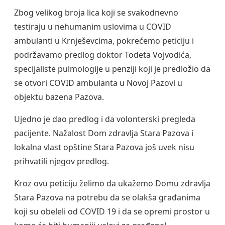
Zbog velikog broja lica koji se svakodnevno
testiraju u nehumanim uslovima u COVID
ambulanti u Krnješevcima, pokrećemo peticiju i
podržavamo predlog doktor Todeta Vojvodića,
specijaliste pulmologije u penziji koji je predložio da
se otvori COVID ambulanta u Novoj Pazovi u
objektu bazena Pazova.
Ujedno je dao predlog i da volonterski pregleda
pacijente. Nažalost Dom zdravlja Stara Pazova i
lokalna vlast opštine Stara Pazova još uvek nisu
prihvatili njegov predlog.
Kroz ovu peticiju želimo da ukažemo Domu zdravlja
Stara Pazova na potrebu da se olakša građanima
koji su obeleli od COVID 19 i da se opremi prostor u