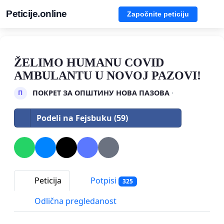
Peticije.online
Započnite peticiju
ŽELIMO HUMANU COVID
AMBULANTU U NOVOJ PAZOVI!
ПОКРЕТ ЗА ОПШТИНУ НОВА ПАЗОВА
·
П
Podeli na Fejsbuku (59)
Peticija
Potpisi
325
Odlična pregledanost