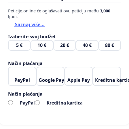
Peticije.online će oglašavati ovu peticiju među
3,000
ljudi.
Saznaj više...
Izaberite svoj budžet
5 €
10 €
20 €
40 €
80 €
Način plaćanja
PayPal
Google Pay
Apple Pay
Kreditna karti
Način plaćanja
PayPal
Kreditna kartica