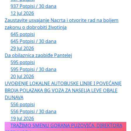
937 Potpisi / 30 dana
12 Jul 2026
Zaustavite usvajanje Nacrta i otvorite rad na boljem
zakonu o dobrobiti životinja
645 potpisi
645 Potpisi / 30 dana
29 Jul 2026
Da obilaznica zaobiđe Pantelej
595 potpisi
595 Potpisi / 30 dana
20 Jul 2026
UVOĐENJE LOKALNE AUTOBUSKE LINIJE I POVEĆANJE
BROJA POLAZAKA BG VOZA ZA NASELJA LEVE OBALE
DUNAVA
556 potpisi
556 Potpisi / 30 dana
19 Jul 2026
TRAŽIMO SMENU GORANA PUZOVIĆA, DIREKTORA