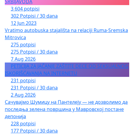
SRBIJAVODA
3 604 potpisi
302 Potpisi / 30 dana
12 Jun 2023
Vratimo autobuska stajališta na relaciji Ruma-Sremska
Mitrovica
275 potpisi
275 Potpisi / 30 dana
7 Aug 2026
PETICIJA ZA JAČANJE ZAŠTITE DECE OD SEKSUALNOG
ISKORIŠĆAVANJA NA INTERNETU
231 potpisi
231 Potpisi / 30 dana
2 Aug 2026
Сачувајмо Шумицу на Пантелеју — не дозволимо да
последња зелена површина у Мавровској постане
депонија
228 potpisi
177 Potpisi / 30 dana