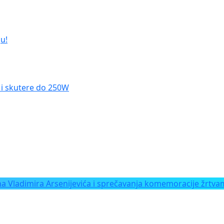
u!
le i skutere do 250W
Vladimira Arsenijevića i sprečavanja komemoracije žrtvam