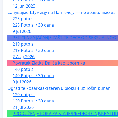
12 Jun 2023
Сачувајмо Шумицу на Пантелеју — не дозволимо да 
225 potpisi
225 Potpisi / 30 dana
9 Jul 2026
PETICIJA ZA JAČANJE ZAŠTITE DECE OD SEKSUALNOG
219 potpisi
219 Potpisi / 30 dana
2 Aug 2026
Povratak Zlatka Dalića kao izbornika
140 potpisi
140 Potpisi / 30 dana
9 Jul 2026
Ogradite košarkaški teren u bloku 4 uz Tošin bunar
120 potpisi
120 Potpisi / 30 dana
21 Jul 2026
PRODUŽENJE ROKA ZA STARE/PREDBOLONJSKE STUDE