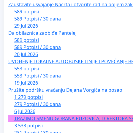
Zaustavite usvajanje Nacrta i otvorite rad na boljem zak
589 potpisi
589 Potpisi / 30 dana
29 Jul 2026
Da obilaznica zaobiđe Pantelej
589 potpisi
589 Potpisi / 30 dana
20 Jul 2026
UVOĐENJE LOKALNE AUTOBUSKE LINIJE I POVEĆANJE B
553 potpisi
553 Potpisi / 30 dana
19 Jul 2026
Pružite podršku vraćanju Dejana Vorgića na posao
1 279 potpisi
279 Potpisi / 30 dana
6 Jul 2026
TRAŽIMO SMENU GORANA PUZOVIĆA, DIREKTORA S
3 533 potpisi
231 Potpisi / 30 dana