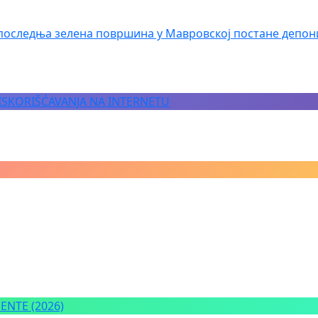
последња зелена површина у Мавровској постане депон
 ISKORIŠĆAVANJA NA INTERNETU
NTE (2026)