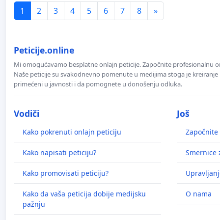
1
2
3
4
5
6
7
8
»
Peticije.online
Mi omogućavamo besplatne onlajn peticije. Započnite profesionalnu onla
Naše peticije su svakodnevno pomenute u medijima stoga je kreiranje p
primećeni u javnosti i da pomognete u donošenju odluka.
Vodiči
Još
Kako pokrenuti onlajn peticiju
Započnite 
Kako napisati peticiju?
Smernice z
Kako promovisati peticiju?
Upravljanj
Kako da vaša peticija dobije medijsku
O nama
pažnju