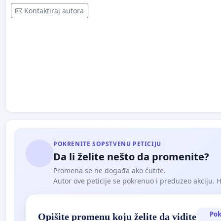
Kontaktiraj autora
POKRENITE SOPSTVENU PETICIJU
Da li želite nešto da promenite?
Promena se ne događa ako ćutite.
Autor ove peticije se pokrenuo i preduzeo akciju. Hoć
Pok
Opišite promenu koju želite da vidite