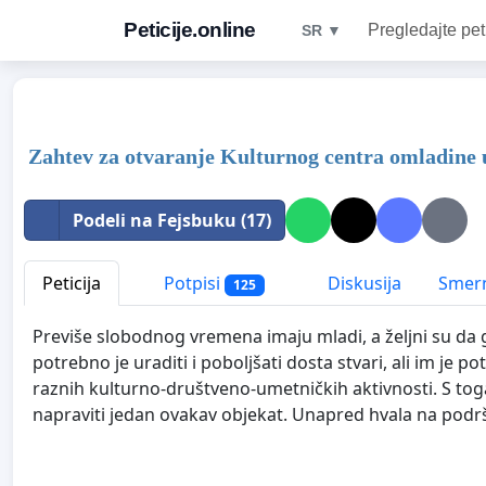
Peticije.online
Pregledajte pet
SR ▼
Zahtev za otvaranje Kulturnog centra omladine 
Podeli na Fejsbuku (17)
Peticija
Potpisi
Diskusija
Smern
125
Previše slobodnog vremena imaju mladi, a željni su da 
potrebno je uraditi i poboljšati dosta stvari, ali im je 
raznih kulturno-društveno-umetničkih aktivnosti. S tog
napraviti jedan ovakav objekat. Unapred hvala na podrš