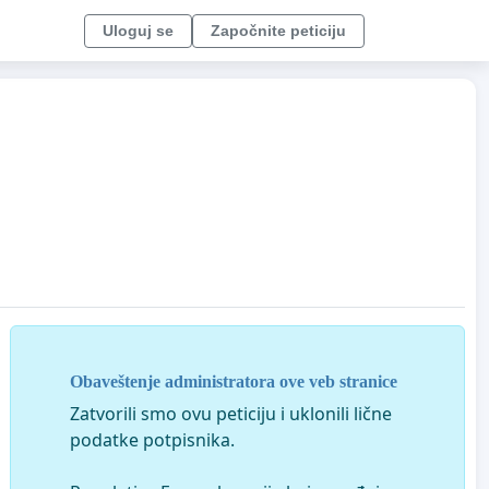
Uloguj se
Započnite peticiju
Obaveštenje administratora ove veb stranice
Zatvorili smo ovu peticiju i uklonili lične
podatke potpisnika.