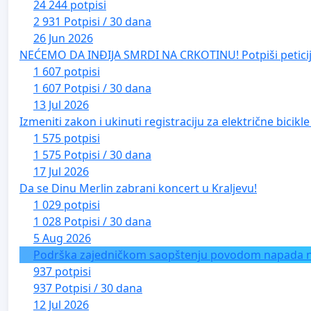
24 244 potpisi
2 931 Potpisi / 30 dana
26 Jun 2026
NEĆEMO DA INĐIJA SMRDI NA CRKOTINU! Potpiši peticij
1 607 potpisi
1 607 Potpisi / 30 dana
13 Jul 2026
Izmeniti zakon i ukinuti registraciju za električne bicik
1 575 potpisi
1 575 Potpisi / 30 dana
17 Jul 2026
Da se Dinu Merlin zabrani koncert u Kraljevu!
1 029 potpisi
1 028 Potpisi / 30 dana
5 Aug 2026
Podrška zajedničkom saopštenju povodom napada na 
937 potpisi
937 Potpisi / 30 dana
12 Jul 2026