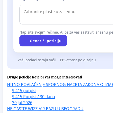
Napišite svojim rečima. AI će za vas sastaviti snažnu pet
Generiši peticiju
Vaši podaci ostaju vaši
Privatnost po dizajnu
Druge peticije koje bi vas mogle interesovati
HITNO POVLAČENJE SPORNOG NACRTA ZAKONA O IZM
9 415 potpisi
9 415 Potpisi / 30 dana
30 Jul 2026
NE GASITE WIZZ AIR BAZU U BEOGRADU