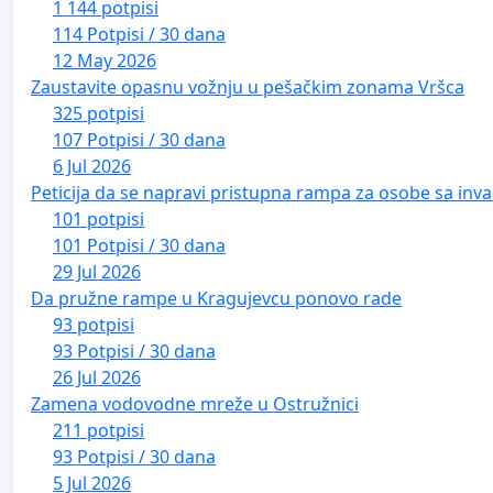
1 144 potpisi
114 Potpisi / 30 dana
12 May 2026
Zaustavite opasnu vožnju u pešačkim zonama Vršca
325 potpisi
107 Potpisi / 30 dana
6 Jul 2026
Peticija da se napravi pristupna rampa za osobe sa inval
101 potpisi
101 Potpisi / 30 dana
29 Jul 2026
Da pružne rampe u Kragujevcu ponovo rade
93 potpisi
93 Potpisi / 30 dana
26 Jul 2026
Zamena vodovodne mreže u Ostružnici
211 potpisi
93 Potpisi / 30 dana
5 Jul 2026