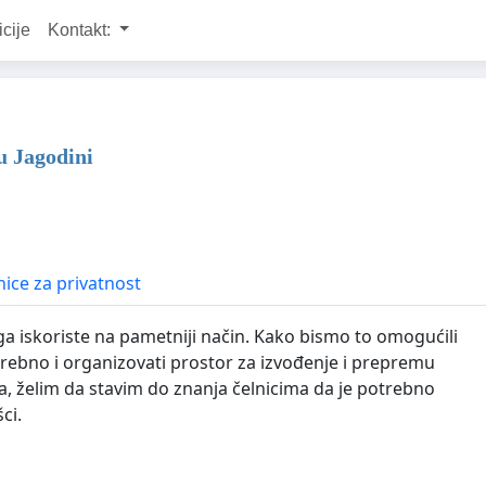
icije
Kontakt:
u Jagodini
ice za privatnost
ga iskoriste na pametniji način. Kako bismo to omogućili
potrebno i organizovati prostor za izvođenje i prepremu
a, želim da stavim do znanja čelnicima da je potrebno
ci.