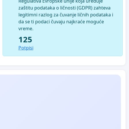
Regulativa Evropske unije koja uređuje
zaštitu podataka o ličnosti (GDPR) zahteva
legitimni razlog za čuvanje ličnih podataka i
da se ti podaci čuvaju najkraće moguće
vreme.
125
Potpisi