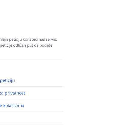
jn peticiju koristeći naš servis.
eticije odličan put da budete
peticiju
a privatnost
e kolačićima