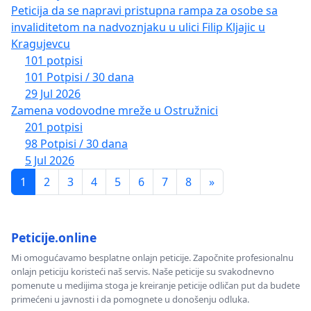
Peticija da se napravi pristupna rampa za osobe sa
invaliditetom na nadvoznjaku u ulici Filip Kljajic u
Kragujevcu
101 potpisi
101 Potpisi / 30 dana
29 Jul 2026
Zamena vodovodne mreže u Ostružnici
201 potpisi
98 Potpisi / 30 dana
5 Jul 2026
1
2
3
4
5
6
7
8
»
Peticije.online
Mi omogućavamo besplatne onlajn peticije. Započnite profesionalnu
onlajn peticiju koristeći naš servis. Naše peticije su svakodnevno
pomenute u medijima stoga je kreiranje peticije odličan put da budete
primećeni u javnosti i da pomognete u donošenju odluka.