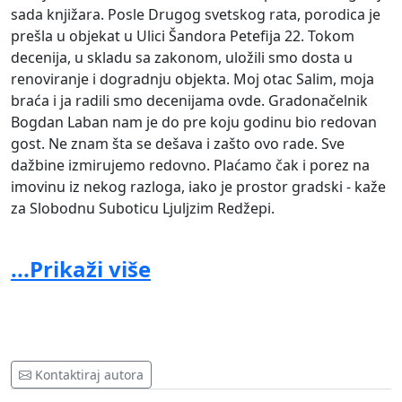
sada knjižara. Posle Drugog svetskog rata, porodica je
prešla u objekat u Ulici Šandora Petefija 22. Tokom
decenija, u skladu sa zakonom, uložili smo dosta u
renoviranje i dogradnju objekta. Moj otac Salim, moja
braća i ja radili smo decenijama ovde. Gradonačelnik
Bogdan Laban nam je do pre koju godinu bio redovan
gost. Ne znam šta se dešava i zašto ovo rade. Sve
dažbine izmirujemo redovno. Plaćamo čak i porez na
imovinu iz nekog razloga, iako je prostor gradski - kaže
za Slobodnu Suboticu Ljuljzim Redžepi.
Zaključak da vlasniku buregdžinice "Spartak" zbog
...Prikaži više
navodnog isteka ugovora treba otkazati zakup doneli
su: Timea Horvat, predsednica komisije, Stevan Bakić,
zamenik predsednice i kum gradonačelnika Bogdana
Labana, Mitar Samardžić, KaroljKovač i Aleksandar
Mirković.
Kontaktiraj autora
Zbog ove odluke, Redžepi je podneo tužbu protiv grada.