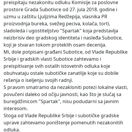
preispitaju nezakonitu odluku Komisije za poslovne
prostore Grada Subotivce od 27. jula 2018. godine i
uzmu u zaštitu Ljuljzima Redžepija, vlasnika PR
proizvodnja bureka, svežeg peciva, kolača, torti,
sladoleda i ugostiteljstvo "Spartak" koja predstavlja
neizbrisiv deo gradskog identiteta i nasleđa Subotice,
koji je stvaran tokom proteklih osam decenija.
Mi, dole potpisani građani Subotice, od Vlade Republike
Srbije i gradskih vlasti Subotice zahtevamo i
preispitivanje svih ostalih istovetnih odluka koje
obuhvataju ostale subotičke zanatlije koje su dobile
rešenja o iseljenju svojih radnji.
S pravom smatramo da nezakloniti potezi lokalne vlasti,
povučeni daleko od očiju javnosti, kao što je slučaj sa
buregdžinicom "Spartak", nisu podudarni sa javnim
interesom.
Stoga od Vlade Republike Srbije i subotičke gradske
uprave zahtevamo poništenje pomenutih nezakonitih
odluka.