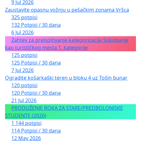
9 Jul 2026
Zaustavite opasnu vožnju u pešačkim zonama Vršca
325 potpisi
132 Potpisi / 30 dana
6 Jul 2026
Zahtev za preispitivanje kategorizacije Sokobanje
kao turističkog mesta 1. kategorije
125 potpisi
125 Potpisi / 30 dana
7 Jul 2026
Ogradite košarkaški teren u bloku 4 uz Tošin bunar
120 potpisi
120 Potpisi / 30 dana
21 Jul 2026
PRODUŽENJE ROKA ZA STARE/PREDBOLONJSKE
STUDENTE (2026)
1 144 potpisi
114 Potpisi / 30 dana
12 May 2026