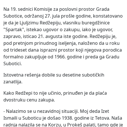
Na 19. sednici Komisije za poslovni prostor Grada
Subotice, održanoj 27. jula prošle godine, konstatovano
je da je Ljuljzimu Redžepiju, vlasniku buregdžinice
"Spartak", istekao ugovor o zakupu, iako je ugovor,
zapravo, isticao 21. avgusta iste godine. Redžepiju je,
pod pretnjom prinudnog iseljenja, naloženo da u roku
od trideset dana isprazni prostor koji njegova porodica
formalno zakupljuje od 1966. godine i preda ga Gradu
Subotici.
Istovetna rešenja dobile su desetine subotičkih
zanatlija.
Kako Redžepi to nije učinio, prinuđen je da plaća
dvostruku cenu zakupa.
- Nalazimo se u nezavidnoj situaciji. Moj deda Izet
Ismaili u Suboticu je došao 1938. godine iz Tetova. Naša
radnja nalazila se na Korzu, u Prokeš palati, tamo gde je