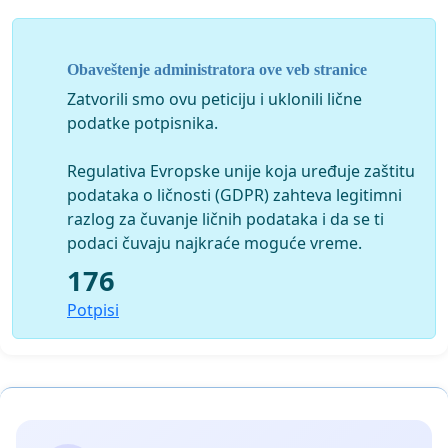
Ostaje nejasno zbog čega Grad Subotica pokušava da
se liši prihoda od urednog zakupca koji je, zajedno sa
Obaveštenje administratora ove veb stranice
porodicom, ostavio dubok trag u gradskoj prošlosti i
tradiciji, osim ako po sredi nije interes koji trenutno nije
Zatvorili smo ovu peticiju i uklonili lične
pred očima javnosti.
podatke potpisnika.
Regulativa Evropske unije koja uređuje zaštitu
podataka o ličnosti (GDPR) zahteva legitimni
razlog za čuvanje ličnih podataka i da se ti
podaci čuvaju najkraće moguće vreme.
176
Potpisi