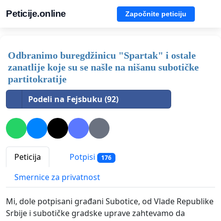
Peticije.online
Započnite peticiju
Odbranimo buregdžinicu "Spartak" i ostale
zanatlije koje su se našle na nišanu subotičke
partitokratije
Podeli na Fejsbuku (92)
Peticija
Potpisi
176
Smernice za privatnost
Mi, dole potpisani građani Subotice, od Vlade Republike
Srbije i subotičke gradske uprave zahtevamo da