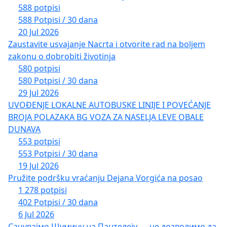
588 potpisi
588 Potpisi / 30 dana
20 Jul 2026
Zaustavite usvajanje Nacrta i otvorite rad na boljem
zakonu o dobrobiti životinja
580 potpisi
580 Potpisi / 30 dana
29 Jul 2026
UVOĐENJE LOKALNE AUTOBUSKE LINIJE I POVEĆANJE
BROJA POLAZAKA BG VOZA ZA NASELJA LEVE OBALE
DUNAVA
553 potpisi
553 Potpisi / 30 dana
19 Jul 2026
Pružite podršku vraćanju Dejana Vorgića na posao
1 278 potpisi
402 Potpisi / 30 dana
6 Jul 2026
Сачувајмо Шумицу на Пантелеју — не дозволимо да