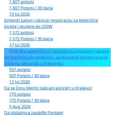
1 607 potpisi
1 607 Potpisi / 30 dana
13 Jul 2026
Izmeniti zakon i ukinuti registraciju za električne
bicikle i skutere do 250W
1 572 potpisi
1 572 Potpisi / 30 dana
17 Jul 2026
Podrška zajedničkom saopštenju povodom napada
na Vladimira Arsenijevića i sprečavanja komemoracije
žrtvama genocida u Srebrenici
937 potpisi
937 Potpisi / 30 dana
12 Jul 2026
Da se Dinu Merlin zabrani koncert u Kraljevu!
775 potpisi
775 Potpisi / 30 dana
5 Aug 2026
Da obilaznica zaobiđe Pantelej