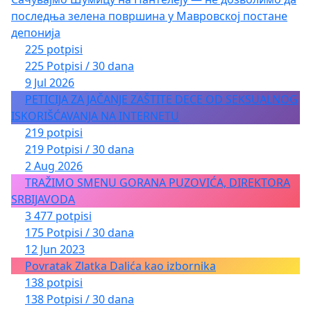
последња зелена површина у Мавровској постане
депонија
225 potpisi
225 Potpisi / 30 dana
9 Jul 2026
PETICIJA ZA JAČANJE ZAŠTITE DECE OD SEKSUALNOG
ISKORIŠĆAVANJA NA INTERNETU
219 potpisi
219 Potpisi / 30 dana
2 Aug 2026
TRAŽIMO SMENU GORANA PUZOVIĆA, DIREKTORA
SRBIJAVODA
3 477 potpisi
175 Potpisi / 30 dana
12 Jun 2023
Povratak Zlatka Dalića kao izbornika
138 potpisi
138 Potpisi / 30 dana