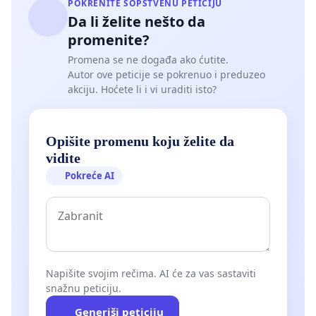
POKRENITE SOPSTVENU PETICIJU
Da li želite nešto da
promenite?
Promena se ne događa ako ćutite.
Autor ove peticije se pokrenuo i preduzeo
akciju. Hoćete li i vi uraditi isto?
Opišite promenu koju želite da
vidite
Pokreće AI
Napišite svojim rečima. AI će za vas sastaviti
snažnu peticiju.
Generiši peticiju