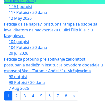
STUDENTE (2026)
1 151 potpisi
117 Potpisi / 30 dana
12 May 2026
Peticija da se napravi pristupna rampa za osobe sa
invaliditetom na nadvoznjaku u ulici Filip Kljajic u
Kragujevcu
104 potpisi
104 Potpisi / 30 dana
29 Jul 2026
Peticija za potpuno preispitivanje zakonitosti
postupanja nadležnih institucija povodom događaja u
osnovnoj školi “Tatomir Anđelić” u Mrčajevcima
98 potpisi
98 Potpisi / 30 dana
7 Aug 2026
1
2
3
4
5
6
7
8
»