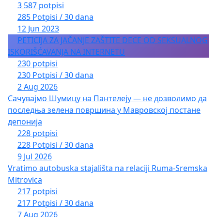
3 587 potpisi
285 Potpisi / 30 dana
12 Jun 2023
PETICIJA ZA JAČANJE ZAŠTITE DECE OD SEKSUALNOG
ISKORIŠĆAVANJA NA INTERNETU
230 potpisi
230 Potpisi / 30 dana
2 Aug 2026
Сачувајмо Шумицу на Пантелеју — не дозволимо да
последња зелена површина у Мавровској постане
депонија
228 potpisi
228 Potpisi / 30 dana
9 Jul 2026
Vratimo autobuska stajališta na relaciji Ruma-Sremska
Mitrovica
217 potpisi
217 Potpisi / 30 dana
7 Aug 2026