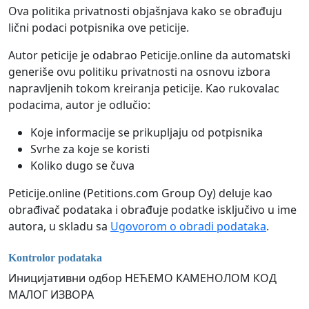
Ova politika privatnosti objašnjava kako se obrađuju
lični podaci potpisnika ove peticije.
Autor peticije je odabrao Peticije.online da automatski
generiše ovu politiku privatnosti na osnovu izbora
napravljenih tokom kreiranja peticije. Kao rukovalac
podacima, autor je odlučio:
Koje informacije se prikupljaju od potpisnika
Svrhe za koje se koristi
Koliko dugo se čuva
Peticije.online (Petitions.com Group Oy) deluje kao
obrađivač podataka i obrađuje podatke isključivo u ime
autora, u skladu sa
Ugovorom o obradi podataka
.
Kontrolor podataka
Иницијативни одбор НЕЋЕМО КАМЕНОЛОМ КОД
МАЛОГ ИЗВОРА