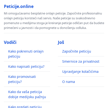
Peticije.online
Mi omogućavamo besplatne onlajn peticije. Započnite profesionalnu
onlajn peticiju koristeći naš servis. Naše peticije su svakodnevno
pomenute u medijima stoga je kreiranje peticije odličan put da budete
primećeni u javnosti i da pomognete u donošenju odluka.
Vodiči
Još
Kako pokrenuti onlajn
Započnite peticiju
peticiju
Smernice za privatnost
Kako napisati peticiju?
Upravljanje kolačićima
Kako promovisati
peticiju?
O nama
Kako da vaša peticija
dobije medijsku pažnju
Kako predati peticiju