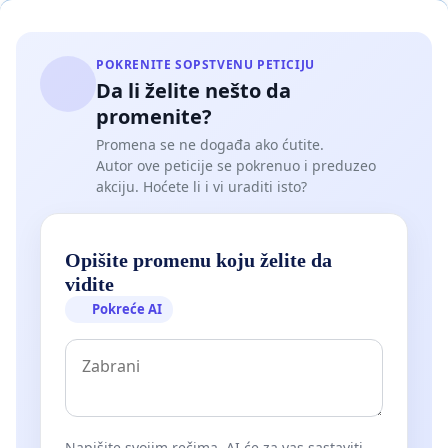
POKRENITE SOPSTVENU PETICIJU
Da li želite nešto da
promenite?
Promena se ne događa ako ćutite.
Autor ove peticije se pokrenuo i preduzeo
akciju. Hoćete li i vi uraditi isto?
Opišite promenu koju želite da
vidite
Pokreće AI
Napišite svojim rečima. AI će za vas sastaviti