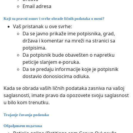
Email adresa
Koji su pravni osnov i svrhe obrade ličnih podataka o meni?
Vaš pristanak u ove svrhe:
Da se javno prikaže ime potpisnika, grad,
država i komentar na mreži na stranici sa
potpisima.
Da potpisnik bude obavešten o napretku
peticije slanjem e-poruka.
Da se predaju informacije koje je potpisnik
dostavio donosiocima odluka.
Kada se obrada vaših ličnih podataka zasniva na vašoj
saglasnosti, imate pravo da opozovete svoju saglasnost
u bilo kom trenutku.
Trajanje čuvanja podataka
Обрађивачи података