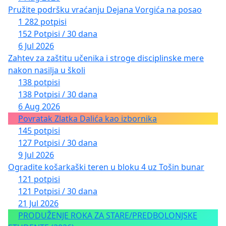
Pružite podršku vraćanju Dejana Vorgića na posao
1 282 potpisi
152 Potpisi / 30 dana
6 Jul 2026
Zahtev za zaštitu učenika i stroge disciplinske mere
nakon nasilja u školi
138 potpisi
138 Potpisi / 30 dana
6 Aug 2026
Povratak Zlatka Dalića kao izbornika
145 potpisi
127 Potpisi / 30 dana
9 Jul 2026
Ogradite košarkaški teren u bloku 4 uz Tošin bunar
121 potpisi
121 Potpisi / 30 dana
21 Jul 2026
PRODUŽENJE ROKA ZA STARE/PREDBOLONJSKE