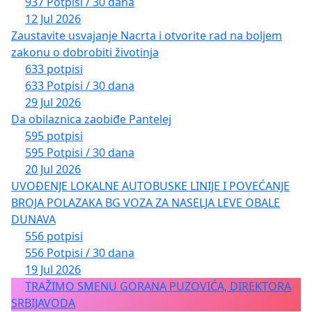
937 Potpisi / 30 dana
12 Jul 2026
Zaustavite usvajanje Nacrta i otvorite rad na boljem
zakonu o dobrobiti životinja
633 potpisi
633 Potpisi / 30 dana
29 Jul 2026
Da obilaznica zaobiđe Pantelej
595 potpisi
595 Potpisi / 30 dana
20 Jul 2026
UVOĐENJE LOKALNE AUTOBUSKE LINIJE I POVEĆANJE
BROJA POLAZAKA BG VOZA ZA NASELJA LEVE OBALE
DUNAVA
556 potpisi
556 Potpisi / 30 dana
19 Jul 2026
TRAŽIMO SMENU GORANA PUZOVIĆA, DIREKTORA
SRBIJAVODA