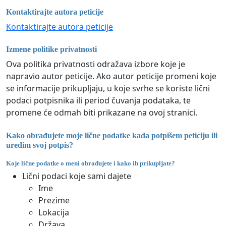
Kontaktirajte autora peticije
Kontaktirajte autora peticije
Izmene politike privatnosti
Ova politika privatnosti odražava izbore koje je
napravio autor peticije. Ako autor peticije promeni koje
se informacije prikupljaju, u koje svrhe se koriste lični
podaci potpisnika ili period čuvanja podataka, te
promene će odmah biti prikazane na ovoj stranici.
Kako obrađujete moje lične podatke kada potpišem peticiju ili
uredim svoj potpis?
Koje lične podatke o meni obrađujete i kako ih prikupljate?
Lični podaci koje sami dajete
Ime
Prezime
Lokacija
Država