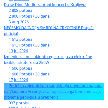
Da se Dinu Merlin zabrani koncert u Kraljevu!
2 808 potpisi
2 808 Potpisi / 30 dana
5 Aug 2026
NEĆEMO DA INĐIJA SMRDI NA CRKOTINU! Potpiši
peticiju!
1 613 potpisi
1 613 Potpisi / 30 dana
13 Jul 2026
Izmeniti zakon i ukinuti registraciju za električne
bicikle i skutere do 250W
1 606 potpisi
1 606 Potpisi / 30 dana
17 Jul 2026
Podrška zajedničkom saopštenju povodom napada
na Vladimira Arsenijevića i sprečavanja komemoracije
žrtvama genocida u Srebrenici
937 potpisi