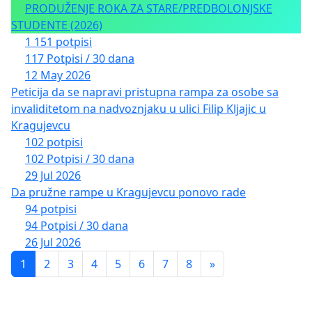
PRODUŽENJE ROKA ZA STARE/PREDBOLONJSKE
STUDENTE (2026)
1 151 potpisi
117 Potpisi / 30 dana
12 May 2026
Peticija da se napravi pristupna rampa za osobe sa
invaliditetom na nadvoznjaku u ulici Filip Kljajic u
Kragujevcu
102 potpisi
102 Potpisi / 30 dana
29 Jul 2026
Da pružne rampe u Kragujevcu ponovo rade
94 potpisi
94 Potpisi / 30 dana
26 Jul 2026
1
2
3
4
5
6
7
8
»