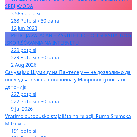
SRBIJAVODA
3 585 potpisi
283 Potpisi / 30 dana
12 Jun 2023
PETICIJA ZA JAČANJE ZAŠTITE DECE OD SEKSUALNOG
ISKORIŠĆAVANJA NA INTERNETU
229 potpisi
229 Potpisi / 30 dana
2 Aug 2026
Сачувајмо Шумицу на Пантелеју — не дозволимо да
последња зелена површина у Мавровској постане
депонија
227 potpisi
227 Potpisi / 30 dana
9 Jul 2026
Vratimo autobuska stajališta na relaciji Ruma-Sremska
Mitrovica
191 potpisi