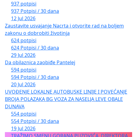
937 potpisi
937 Potpisi / 30 dana
12 Jul 2026
Zaustavite usvajanje Nacrta i otvorite rad na boljem
zakonu o dobrobiti životinja
624 potpisi
624 Potpisi / 30 dana
29 Jul 2026
Da obilaznica zaobiđe Pantelej
594 potpisi
594 Potpisi / 30 dana
20 Jul 2026
UVOĐENJE LOKALNE AUTOBUSKE LINIJE I POVEĆANJE
BROJA POLAZAKA BG VOZA ZA NASELJA LEVE OBALE
DUNAVA
554 potpisi
554 Potpisi / 30 dana
19 Jul 2026
TRAŽIMO SMENU GORANA PUZOVIĆA, DIREKTORA