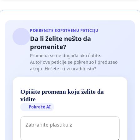
POKRENITE SOPSTVENU PETICIJU
Da li želite nešto da
promenite?
Promena se ne događa ako ćutite.
Autor ove peticije se pokrenuo i preduzeo
akciju. Hoćete li i vi uraditi isto?
Opišite promenu koju želite da
vidite
Pokreće AI