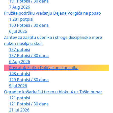
191 Potpisi / 30 dana
7 Aug 2026
Pružite podršku vraćanju Dejana Vorgića na posao
1 281 potpisi
160 Potpisi / 30 dana
6 Jul 2026
Zahtev za zaštitu učenika i stroge disciplinske mere
nakon nasilja u školi
137 potpisi
137 Potpisi / 30 dana
6 Aug 2026
Povratak Zlatka Dalića kao izbornika
143 potpisi
129 Potpisi / 30 dana
9 Jul 2026
Ogradite košarkaški teren u bloku 4 uz Tošin bunar
121 potpisi
121 Potpisi / 30 dana
21 Jul 2026