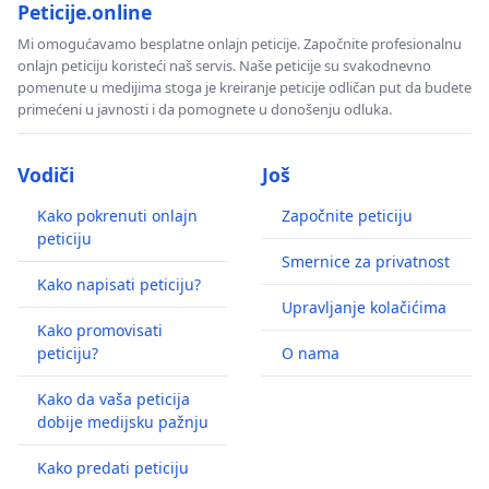
Peticije.online
Mi omogućavamo besplatne onlajn peticije. Započnite profesionalnu
onlajn peticiju koristeći naš servis. Naše peticije su svakodnevno
pomenute u medijima stoga je kreiranje peticije odličan put da budete
primećeni u javnosti i da pomognete u donošenju odluka.
Vodiči
Još
Kako pokrenuti onlajn
Započnite peticiju
peticiju
Smernice za privatnost
Kako napisati peticiju?
Upravljanje kolačićima
Kako promovisati
peticiju?
O nama
Kako da vaša peticija
dobije medijsku pažnju
Kako predati peticiju