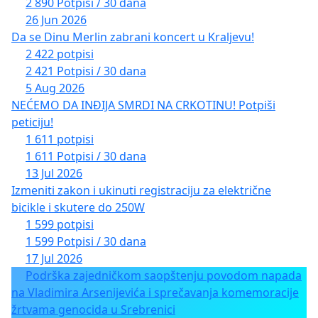
2 890 Potpisi / 30 dana
26 Jun 2026
Da se Dinu Merlin zabrani koncert u Kraljevu!
2 422 potpisi
2 421 Potpisi / 30 dana
5 Aug 2026
NEĆEMO DA INĐIJA SMRDI NA CRKOTINU! Potpiši
peticiju!
1 611 potpisi
1 611 Potpisi / 30 dana
13 Jul 2026
Izmeniti zakon i ukinuti registraciju za električne
bicikle i skutere do 250W
1 599 potpisi
1 599 Potpisi / 30 dana
17 Jul 2026
Podrška zajedničkom saopštenju povodom napada
na Vladimira Arsenijevića i sprečavanja komemoracije
žrtvama genocida u Srebrenici