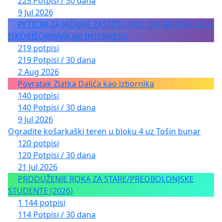
225 Potpisi / 30 dana
9 Jul 2026
PETICIJA ZA JAČANJE ZAŠTITE DECE OD SEKSUALNOG
ISKORIŠĆAVANJA NA INTERNETU
219 potpisi
219 Potpisi / 30 dana
2 Aug 2026
Povratak Zlatka Dalića kao izbornika
140 potpisi
140 Potpisi / 30 dana
9 Jul 2026
Ogradite košarkaški teren u bloku 4 uz Tošin bunar
120 potpisi
120 Potpisi / 30 dana
21 Jul 2026
PRODUŽENJE ROKA ZA STARE/PREDBOLONJSKE
STUDENTE (2026)
1 144 potpisi
114 Potpisi / 30 dana