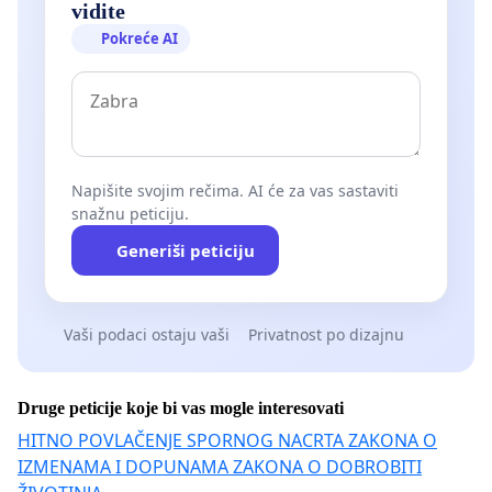
vidite
Pokreće AI
Napišite svojim rečima. AI će za vas sastaviti
snažnu peticiju.
Generiši peticiju
Vaši podaci ostaju vaši
Privatnost po dizajnu
Druge peticije koje bi vas mogle interesovati
HITNO POVLAČENJE SPORNOG NACRTA ZAKONA O
IZMENAMA I DOPUNAMA ZAKONA O DOBROBITI