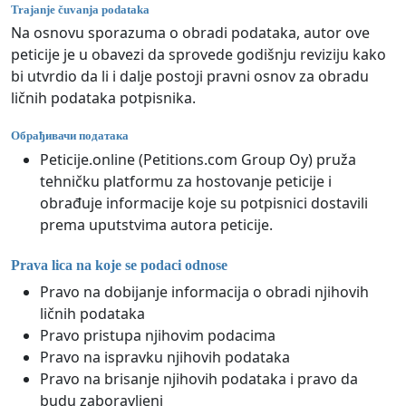
Trajanje čuvanja podataka
Na osnovu sporazuma o obradi podataka, autor ove
peticije je u obavezi da sprovede godišnju reviziju kako
bi utvrdio da li i dalje postoji pravni osnov za obradu
ličnih podataka potpisnika.
Обрађивачи података
Peticije.online (Petitions.com Group Oy) pruža
tehničku platformu za hostovanje peticije i
obrađuje informacije koje su potpisnici dostavili
prema uputstvima autora peticije.
Prava lica na koje se podaci odnose
Pravo na dobijanje informacija o obradi njihovih
ličnih podataka
Pravo pristupa njihovim podacima
Pravo na ispravku njihovih podataka
Pravo na brisanje njihovih podataka i pravo da
budu zaboravljeni