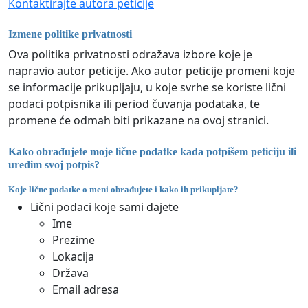
Kontaktirajte autora peticije
Izmene politike privatnosti
Ova politika privatnosti odražava izbore koje je
napravio autor peticije. Ako autor peticije promeni koje
se informacije prikupljaju, u koje svrhe se koriste lični
podaci potpisnika ili period čuvanja podataka, te
promene će odmah biti prikazane na ovoj stranici.
Kako obrađujete moje lične podatke kada potpišem peticiju ili
uredim svoj potpis?
Koje lične podatke o meni obrađujete i kako ih prikupljate?
Lični podaci koje sami dajete
Ime
Prezime
Lokacija
Država
Email adresa