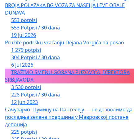
BROJA POLAZAKA BG VOZA ZA NASELJA LEVE OBALE
DUNAVA
553 potpisi
553 Potpisi / 30 dana
19 Jul 2026
Pružite podršku vraćanju Dejana Vorgića na posao
1 279 potpisi
304 Potpisi / 30 dana
6 Jul 2026
TRAŽIMO SMENU GORANA PUZOVIĆA, DIREKTORA
SRBIJAVODA
3 530 potpisi
228 Potpisi / 30 dana
12 Jun 2023
Сачувајмо Шумицу на Пантелеју — не дозволимо да
последња зелена површина у Мавровској постане
депонија
225 potpisi