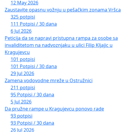
12 May 2026
Zaustavite opasnu vožnju u pešačkim zonama Vršca
325 potpisi
111 Potpisi / 30 dana
6 Jul 2026
Peticija da se napravi pristupna rampa za osobe sa
invaliditetom na nadvoznjaku u ulici Filip Kljajic u
Kragujevcu
101 potpisi
101 Potpisi / 30 dana
29 Jul 2026
Zamena vodovodne mreže u Ostružnici
211 potpisi
95 Potpisi / 30 dana
5 Jul 2026
Da pružne rampe u Kragujevcu ponovo rade
93 potpisi
93 Potpisi / 30 dana
26 Jul 2026