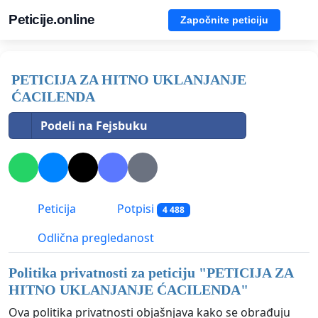
Peticije.online
Započnite peticiju
PETICIJA ZA HITNO UKLANJANJE
ĆACILENDA
Podeli na Fejsbuku
Peticija
Potpisi
4 488
Odlična pregledanost
Politika privatnosti za peticiju "
PETICIJA ZA
HITNO UKLANJANJE ĆACILENDA
"
Ova politika privatnosti objašnjava kako se obrađuju