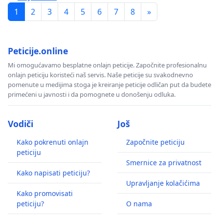
1
2
3
4
5
6
7
8
»
Peticije.online
Mi omogućavamo besplatne onlajn peticije. Započnite profesionalnu
onlajn peticiju koristeći naš servis. Naše peticije su svakodnevno
pomenute u medijima stoga je kreiranje peticije odličan put da budete
primećeni u javnosti i da pomognete u donošenju odluka.
Vodiči
Još
Kako pokrenuti onlajn
Započnite peticiju
peticiju
Smernice za privatnost
Kako napisati peticiju?
Upravljanje kolačićima
Kako promovisati
peticiju?
O nama