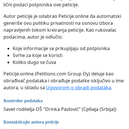
lični podaci potpisnika ove peticije.
Autor peticije je odabrao Peticije.online da automatski
generiše ovu politiku privatnosti na osnovu izbora
napravljenih tokom kreiranja peticije. Kao rukovalac
podacima, autor je odlučio:
Koje informacije se prikupljaju od potpisnika
Svrhe za koje se koristi
Koliko dugo se čuva
Peticije.online (Petitions.com Group Oy) deluje kao
obrađivač podataka i obrađuje podatke isključivo u ime
autora, u skladu sa
Ugovorom o obradi podataka
.
Kontrolor podataka
Savet roditelja OŠ "Drinka Pavlović" (Србија (Srbija))
Kontaktirajte autora peticije