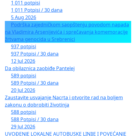
1 011 potpisi
1 011 Potpisi / 30 dana
5 Aug 2026
Podrška zajedničkom saopštenju povodom napada
na Vladimira Arsenijevića i sprečavanja komemoracije
žrtvama genocida u Srebrenici
937 potpisi
937 Potpisi / 30 dana
12 Jul 2026
Da obilaznica zaobiđe Pantelej
589 potpisi
589 Potpisi / 30 dana
20 Jul 2026
Zaustavite usvajanje Nacrta i otvorite rad na boljem
zakonu o dobrobiti životinja
588 potpisi
588 Potpisi / 30 dana
29 Jul 2026
UVOĐENJE LOKALNE AUTOBUSKE LINIJE I POVEĆANJE