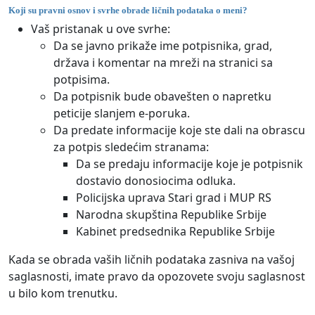
Koji su pravni osnov i svrhe obrade ličnih podataka o meni?
Vaš pristanak u ove svrhe:
Da se javno prikaže ime potpisnika, grad,
država i komentar na mreži na stranici sa
potpisima.
Da potpisnik bude obavešten o napretku
peticije slanjem e-poruka.
Da predate informacije koje ste dali na obrascu
za potpis sledećim stranama:
Da se predaju informacije koje je potpisnik
dostavio donosiocima odluka.
Policijska uprava Stari grad i MUP RS
Narodna skupština Republike Srbije
Kabinet predsednika Republike Srbije
Kada se obrada vaših ličnih podataka zasniva na vašoj
saglasnosti, imate pravo da opozovete svoju saglasnost
u bilo kom trenutku.