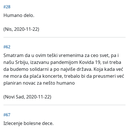
#28
Humano delo.
(Nis, 2020-11-22)
#62
Smatram da u ovim teški vremenima za ceo svet, pa i
našu Srbiju, izazvanu pandemijom Kovida 19, svi treba
da budemo solidarni a po najviše država. Koja kada već
ne mora da plaća koncerte, trebalo bi da preusmeri već
planiran novac za nešto humano
(Novi Sad, 2020-11-22)
#67
Izlecenje bolesne dece.