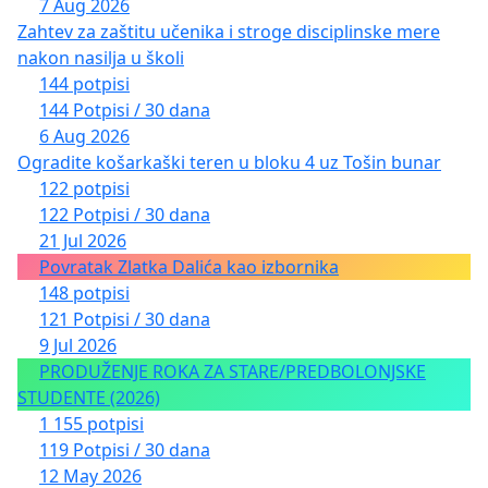
7 Aug 2026
Zahtev za zaštitu učenika i stroge disciplinske mere
nakon nasilja u školi
144 potpisi
144 Potpisi / 30 dana
6 Aug 2026
Ogradite košarkaški teren u bloku 4 uz Tošin bunar
122 potpisi
122 Potpisi / 30 dana
21 Jul 2026
Povratak Zlatka Dalića kao izbornika
148 potpisi
121 Potpisi / 30 dana
9 Jul 2026
PRODUŽENJE ROKA ZA STARE/PREDBOLONJSKE
STUDENTE (2026)
1 155 potpisi
119 Potpisi / 30 dana
12 May 2026