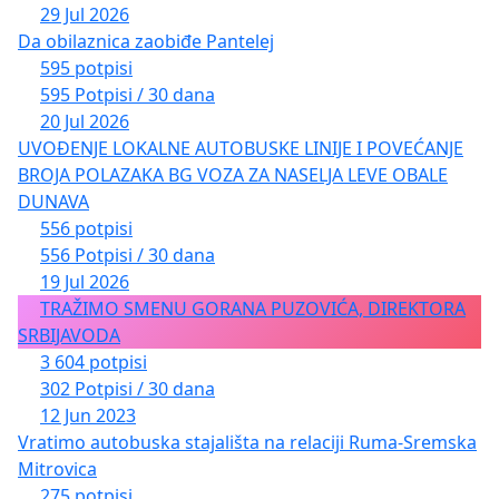
29 Jul 2026
Da obilaznica zaobiđe Pantelej
595 potpisi
595 Potpisi / 30 dana
20 Jul 2026
UVOĐENJE LOKALNE AUTOBUSKE LINIJE I POVEĆANJE
BROJA POLAZAKA BG VOZA ZA NASELJA LEVE OBALE
DUNAVA
556 potpisi
556 Potpisi / 30 dana
19 Jul 2026
TRAŽIMO SMENU GORANA PUZOVIĆA, DIREKTORA
SRBIJAVODA
3 604 potpisi
302 Potpisi / 30 dana
12 Jun 2023
Vratimo autobuska stajališta na relaciji Ruma-Sremska
Mitrovica
275 potpisi