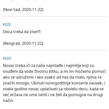
(Novi Sad, 2020-11-22)
#122
Deca treba da zive!!!!
(Beograd, 2020-11-22)
#123
Novac treba ići za naše najmlađe i najmilije koji su
osuđeni da vode životnu bitku, a mi im možemo pomoći
ako se udružimo i ako svako od nas da malo, njima će
značiti mnogo. Ukinuti novogodišnje koncerte zauvek, i
svake godine novac uplaćivati za obolelu decu, kada se
već država ne ume setiti i ne želi da pomogne na drugi
način.