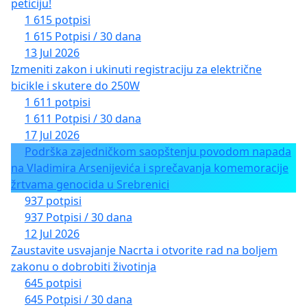
peticiju!
1 615 potpisi
1 615 Potpisi / 30 dana
13 Jul 2026
Izmeniti zakon i ukinuti registraciju za električne
bicikle i skutere do 250W
1 611 potpisi
1 611 Potpisi / 30 dana
17 Jul 2026
Podrška zajedničkom saopštenju povodom napada
na Vladimira Arsenijevića i sprečavanja komemoracije
žrtvama genocida u Srebrenici
937 potpisi
937 Potpisi / 30 dana
12 Jul 2026
Zaustavite usvajanje Nacrta i otvorite rad na boljem
zakonu o dobrobiti životinja
645 potpisi
645 Potpisi / 30 dana