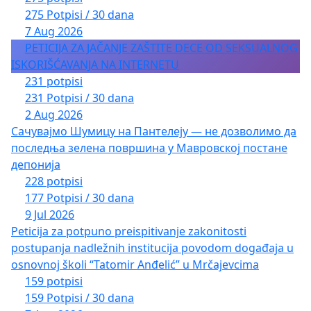
275 Potpisi / 30 dana
7 Aug 2026
PETICIJA ZA JAČANJE ZAŠTITE DECE OD SEKSUALNOG
ISKORIŠĆAVANJA NA INTERNETU
231 potpisi
231 Potpisi / 30 dana
2 Aug 2026
Сачувајмо Шумицу на Пантелеју — не дозволимо да
последња зелена површина у Мавровској постане
депонија
228 potpisi
177 Potpisi / 30 dana
9 Jul 2026
Peticija za potpuno preispitivanje zakonitosti
postupanja nadležnih institucija povodom događaja u
osnovnoj školi “Tatomir Anđelić” u Mrčajevcima
159 potpisi
159 Potpisi / 30 dana