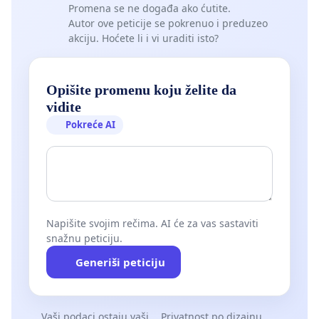
Promena se ne događa ako ćutite.
Autor ove peticije se pokrenuo i preduzeo
akciju. Hoćete li i vi uraditi isto?
Opišite promenu koju želite da
vidite
Pokreće AI
Napišite svojim rečima. AI će za vas sastaviti
snažnu peticiju.
Generiši peticiju
Vaši podaci ostaju vaši
Privatnost po dizajnu