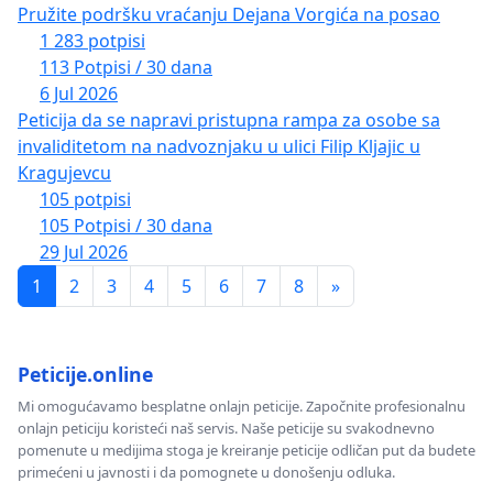
Pružite podršku vraćanju Dejana Vorgića na posao
1 283 potpisi
113 Potpisi / 30 dana
6 Jul 2026
Peticija da se napravi pristupna rampa za osobe sa
invaliditetom na nadvoznjaku u ulici Filip Kljajic u
Kragujevcu
105 potpisi
105 Potpisi / 30 dana
29 Jul 2026
1
2
3
4
5
6
7
8
»
Peticije.online
Mi omogućavamo besplatne onlajn peticije. Započnite profesionalnu
onlajn peticiju koristeći naš servis. Naše peticije su svakodnevno
pomenute u medijima stoga je kreiranje peticije odličan put da budete
primećeni u javnosti i da pomognete u donošenju odluka.