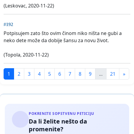
(Leskovac, 2020-11-22)
#192
Potpisujem zato što ovim činom niko ništa ne gubi a
neko dete može da dobije šansu za novu život.
(Topola, 2020-11-22)
1
2
3
4
5
6
7
8
9
...
21
»
POKRENITE SOPSTVENU PETICIJU
Da li želite nešto da
promenite?