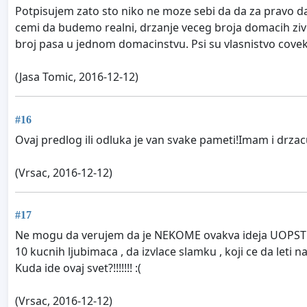
Potpisujem zato sto niko ne moze sebi da da za pravo da 
cemi da budemo realni, drzanje veceg broja domacih zivot
broj pasa u jednom domacinstvu. Psi su vlasnistvo covek
(Jasa Tomic, 2016-12-12)
#16
Ovaj predlog ili odluka je van svake pameti!Imam i drzac
(Vrsac, 2016-12-12)
#17
Ne mogu da verujem da je NEKOME ovakva ideja UOPSTE i p
10 kucnih ljubimaca , da izvlace slamku , koji ce da leti na
Kuda ide ovaj svet?!!!!!!! :(
(Vrsac, 2016-12-12)