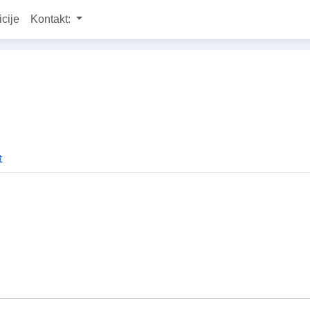
icije
Kontakt:
t