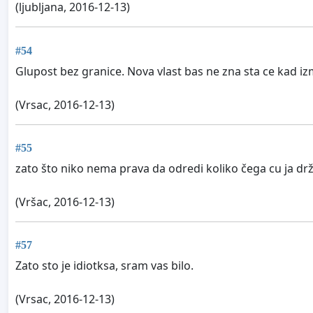
(ljubljana, 2016-12-13)
#54
Glupost bez granice. Nova vlast bas ne zna sta ce kad izm
(Vrsac, 2016-12-13)
#55
zato što niko nema prava da odredi koliko čega cu ja dr
(Vršac, 2016-12-13)
#57
Zato sto je idiotksa, sram vas bilo.
(Vrsac, 2016-12-13)