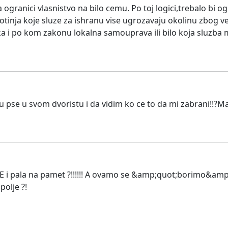
ogranici vlasnistvo na bilo cemu. Po toj logici,trebalo bi o
inja koje sluze za ishranu vise ugrozavaju okolinu zbog veli
a i po kom zakonu lokalna samouprava ili bilo koja sluzba m
u pse u svom dvoristu i da vidim ko ce to da mi zabrani!!?Ma
ala na pamet ?!!!!!! A ovamo se &amp;quot;borimo&amp;quot;
polje ?!