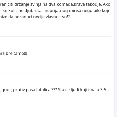
graniciti drzanje svinja na dva komada,krava takodje. Ako
ke kolicine djubreta i neprijatnog mirisa nego bilo koji
ize da ogranuci necije vlasnustvo!?
rš bre tamo!!!
 protiv pasa lutalica ??? Sta ce ljudi koji imaju 3-5-