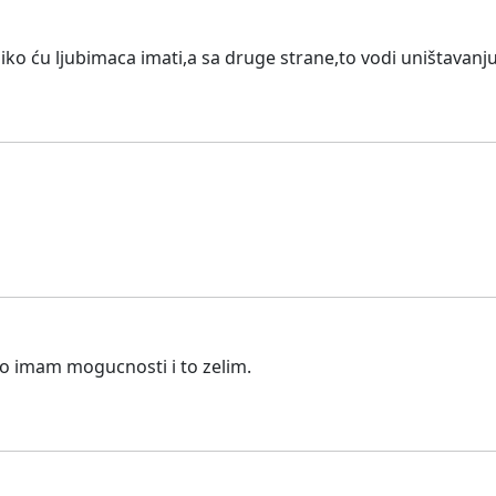
iko ću ljubimaca imati,a sa druge strane,to vodi uništavanju
ko imam mogucnosti i to zelim.