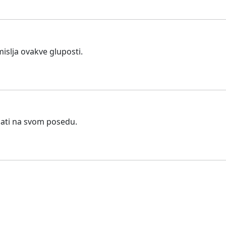
islja ovakve gluposti.
žati na svom posedu.