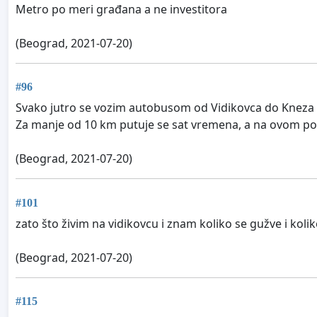
Metro po meri građana a ne investitora
(Beograd, 2021-07-20)
#96
Svako jutro se vozim autobusom od Vidikovca do Kneza M
Za manje od 10 km putuje se sat vremena, a na ovom pote
(Beograd, 2021-07-20)
#101
zato što živim na vidikovcu i znam koliko se gužve i koliko
(Beograd, 2021-07-20)
#115