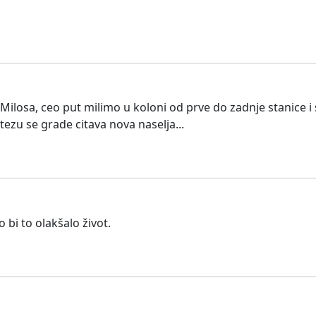
ilosa, ceo put milimo u koloni od prve do zadnje stanice 
zu se grade citava nova naselja...
 bi to olakšalo život.