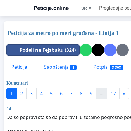
Peticije.online
Pregledajte pet
SR ▼
Peticija za metro po meri građana - Linija 1
Podeli na Fejsbuku (324)
Peticija
Saopštenja
Potpisi
1
3 368
Komentari
1
2
3
4
5
6
7
8
9
...
17
»
#4
Da se popravi sta se da popraviti u totalno pogresno p