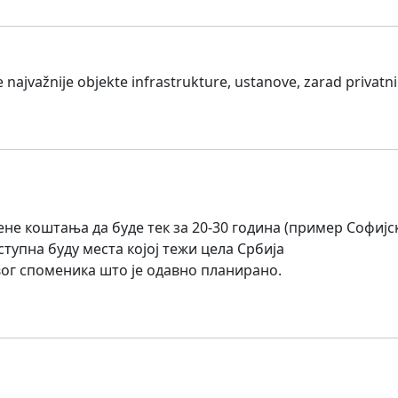
e najvažnije objekte infrastrukture, ustanove, zarad privatn
 цене коштања да буде тек за 20-30 година (пример Софијс
ступна буду места којој тежи цела Србија
вог споменика што је одавно планирано.