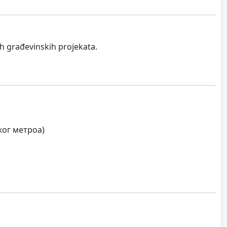
ih građevinskih projekata.
ког метроа)