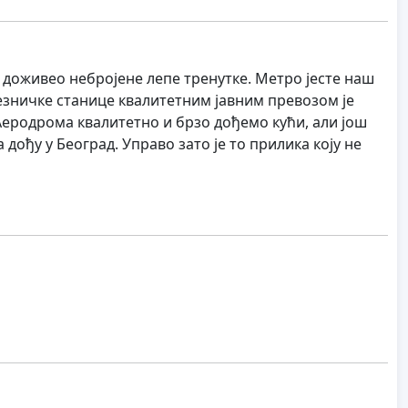
, доживео небројене лепе тренутке. Метро јесте наш
лезничке станице квалитетним јавним превозом је
Аеродрома квалитетно и брзо дођемо кући, али још
дођу у Београд. Управо зато је то прилика коју не