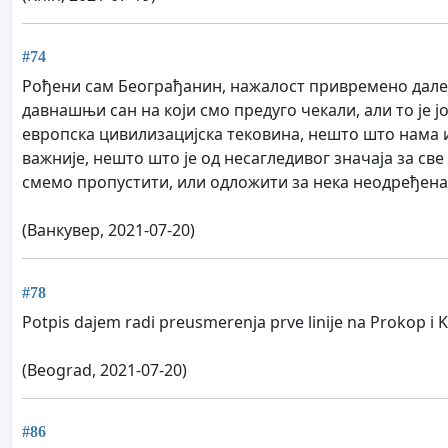
#74
Рођени сам Београђанин, нажалост привремено далеко,
давнашњи сан на који смо предуго чекали, али то је
европска цивилизацијска тековина, нешто што нама и
важније, нешто што је од несагледивог значаја за све
смемо пропустити, или одложити за нека неодређена
(Ванкувер, 2021-07-20)
#78
Potpis dajem radi preusmerenja prve linije na Prokop i Kl
(Beograd, 2021-07-20)
#86