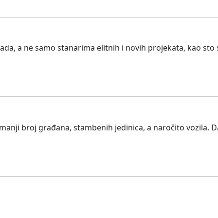
grada, a ne samo stanarima elitnih i novih projekata, kao s
manji broj građana, stambenih jedinica, a naročito vozila. 