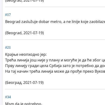
(Beograd, 2021-07-19)
#17
Beograd zaslužuje dobar metro, a ne linije koje zaobilaz
(Beograd, 2021-07-19)
#21
Крајње неопходно јер:
Трећа линија још није у плану и могуће је да ће због
Прву линију гради цела Србија зато је потребно да до
На тај начин трећа линија може да прође преко Вуко
(Београд, 2021-07-19)
#34
Msm da je potrebno.