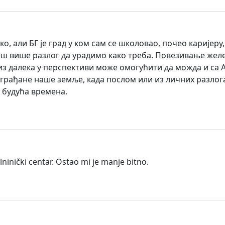
 али БГ је град у ком сам се школовао, почео каријеру
 још више разлог да урадимо како треба. Повезивање же
з далека у перспективи може омогућити да можда и са 
 грађане наше земље, када послом или из личних разлога 
 будућа времена.
ninički centar. Ostao mi je manje bitno.