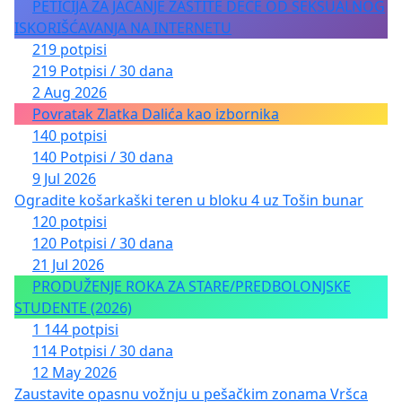
PETICIJA ZA JAČANJE ZAŠTITE DECE OD SEKSUALNOG
ISKORIŠĆAVANJA NA INTERNETU
219 potpisi
219 Potpisi / 30 dana
2 Aug 2026
Povratak Zlatka Dalića kao izbornika
140 potpisi
140 Potpisi / 30 dana
9 Jul 2026
Ogradite košarkaški teren u bloku 4 uz Tošin bunar
120 potpisi
120 Potpisi / 30 dana
21 Jul 2026
PRODUŽENJE ROKA ZA STARE/PREDBOLONJSKE
STUDENTE (2026)
1 144 potpisi
114 Potpisi / 30 dana
12 May 2026
Zaustavite opasnu vožnju u pešačkim zonama Vršca