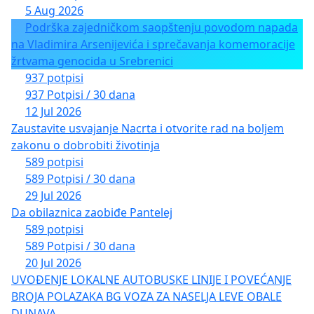
5 Aug 2026
Podrška zajedničkom saopštenju povodom napada
na Vladimira Arsenijevića i sprečavanja komemoracije
žrtvama genocida u Srebrenici
937 potpisi
937 Potpisi / 30 dana
12 Jul 2026
Zaustavite usvajanje Nacrta i otvorite rad na boljem
zakonu o dobrobiti životinja
589 potpisi
589 Potpisi / 30 dana
29 Jul 2026
Da obilaznica zaobiđe Pantelej
589 potpisi
589 Potpisi / 30 dana
20 Jul 2026
UVOĐENJE LOKALNE AUTOBUSKE LINIJE I POVEĆANJE
BROJA POLAZAKA BG VOZA ZA NASELJA LEVE OBALE
DUNAVA