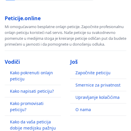
Peticije.online
Mi omogućavamo besplatne onlajn peticije. Započnite profesionalnu
onlajn peticiju koristeći naš servis. Naše peticije su svakodnevno
pomenute u medijima stoga je kreiranje peticije odličan put da budete
primećeni u javnosti i da pomognete u donošenju odluka.
Vodiči
Još
Kako pokrenuti onlajn
Započnite peticiju
peticiju
Smernice za privatnost
Kako napisati peticiju?
Upravljanje kolačićima
Kako promovisati
peticiju?
O nama
Kako da vaša peticija
dobije medijsku pažnju