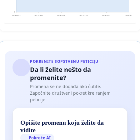
0
2025-09-12
2025-10-07
2025-11-01
2025-11-26
2025-12-21
2026-01-15
POKRENITE SOPSTVENU PETICIJU
Da li želite nešto da
promenite?
Promena se ne događa ako ćutite.
Započnite društveni pokret kreiranjem
peticije.
Opišite promenu koju želite da
vidite
Pokreće AI