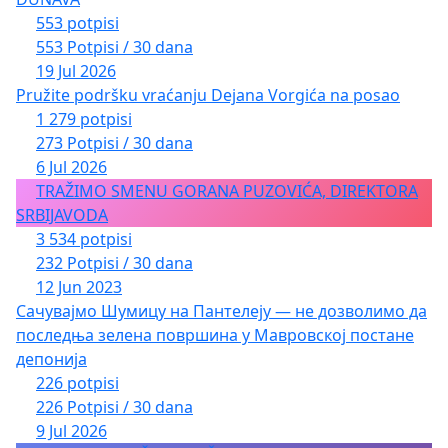
553 potpisi
553 Potpisi / 30 dana
19 Jul 2026
Pružite podršku vraćanju Dejana Vorgića na posao
1 279 potpisi
273 Potpisi / 30 dana
6 Jul 2026
TRAŽIMO SMENU GORANA PUZOVIĆA, DIREKTORA
SRBIJAVODA
3 534 potpisi
232 Potpisi / 30 dana
12 Jun 2023
Сачувајмо Шумицу на Пантелеју — не дозволимо да
последња зелена површина у Мавровској постане
депонија
226 potpisi
226 Potpisi / 30 dana
9 Jul 2026