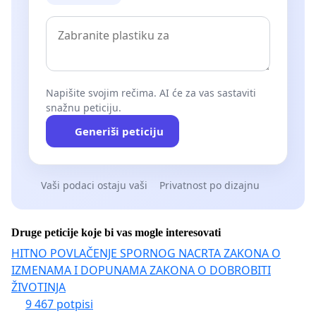
Napišite svojim rečima. AI će za vas sastaviti
snažnu peticiju.
Generiši peticiju
Vaši podaci ostaju vaši
Privatnost po dizajnu
Druge peticije koje bi vas mogle interesovati
HITNO POVLAČENJE SPORNOG NACRTA ZAKONA O
IZMENAMA I DOPUNAMA ZAKONA O DOBROBITI
ŽIVOTINJA
9 467 potpisi