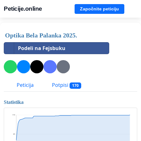
Peticije.online
Započnite peticiju
Optika Bela Palanka 2025.
Podeli na Fejsbuku
Peticija
Potpisi
170
Statistika
170
85