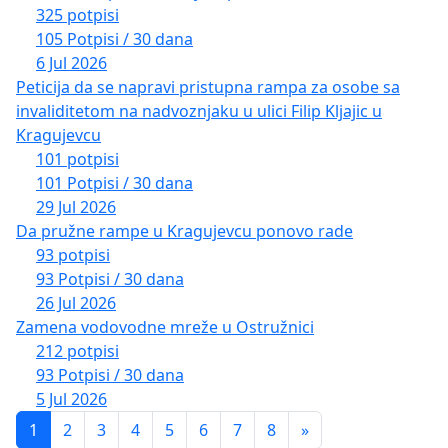
325 potpisi
105 Potpisi / 30 dana
6 Jul 2026
Peticija da se napravi pristupna rampa za osobe sa
invaliditetom na nadvoznjaku u ulici Filip Kljajic u
Kragujevcu
101 potpisi
101 Potpisi / 30 dana
29 Jul 2026
Da pružne rampe u Kragujevcu ponovo rade
93 potpisi
93 Potpisi / 30 dana
26 Jul 2026
Zamena vodovodne mreže u Ostružnici
212 potpisi
93 Potpisi / 30 dana
5 Jul 2026
1
2
3
4
5
6
7
8
»